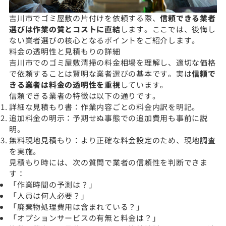
吉川市でゴミ屋敷の片付けを依頼する際、
信頼できる業者
選びは作業の質とコストに直結
します。ここでは、後悔し
ない業者選びの核心となるポイントをご紹介します。
料金の透明性と見積もりの詳細
吉川市でのゴミ屋敷清掃の料金相場を理解し、適切な価格
で依頼することは賢明な業者選びの基本です。実は
信頼で
きる業者は料金の透明性を重視
しています。
信頼できる業者の特徴は以下の通りです。
詳細な見積もり書：作業内容ごとの料金内訳を明記。
追加料金の明示：予期せぬ事態での追加費用も事前に説
明。
無料現地見積もり：より正確な料金設定のため、現地調査
を実施。
見積もり時には、次の質問で業者の信頼性を判断できま
す：
「作業時間の予測は？」
「人員は何人必要？」
「廃棄物処理費用は含まれている？」
「オプションサービスの有無と料金は？」