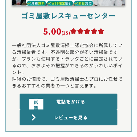
ゴミ屋敷レスキューセンター
5.00
(25)
一般社団法人ゴミ屋敷清掃士認定協会に所属してい
る清掃業者です。不透明な部分が多い清掃業です
が、プランも使用するトラックごとに設定されてい
るので、おおよその把握ができるのがうれしいポイ
ント。
納得のお値段で、ゴミ屋敷清掃士のプロにお任せで
きるおすすめの業者の一つと言えます。
通
電話をかける
話
無
電話受付時間:9〜20時
料
レビューを見る