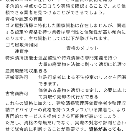
多角的な視点から口コミや実績を確認することで、より信
頼できる業者を見つけることができるでしょう。
資格や認定の有無
ゴミ屋敷清掃に特化した国家資格は存在しませんが、関連
する認定や資格を持つ業者は専門性と信頼性が高い傾向に
あります。主な資格としては以下が挙げられます。
ゴミ屋敷清掃関
資格のメリット
連資格
特殊清掃技能士
遺品整理や特殊清掃の専門知識を持つ
大量の廃棄物を法律に則って適切に処理で
産業廃棄物収集
きる
運搬業許可
無許可業者による不法投棄のリスクを回避
できます。
価値ある品物を適切に査定し、必要に応じ
古物商許可
て買取や売却の代行ができる
これらの資格に加えて、建物清掃管理評価資格者や整理収
納アドバイザーの資格を持つスタッフがいる業者も、より
専門的なサービスを提供できる可能性が高いでしょう。
ただし、資格の有無だけでなく、実際の対応や評判と合わ
せて総合的に判断することが重要です。
資格があっても、