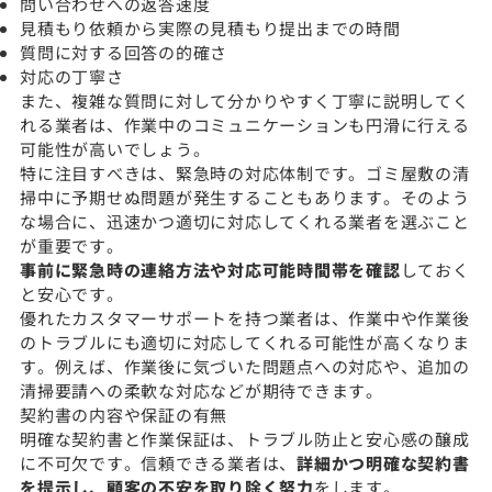
問い合わせへの返答速度
見積もり依頼から実際の見積もり提出までの時間
質問に対する回答の的確さ
対応の丁寧さ
また、複雑な質問に対して分かりやすく丁寧に説明してく
れる業者は、作業中のコミュニケーションも円滑に行える
可能性が高いでしょう。
特に注目すべきは、緊急時の対応体制です。ゴミ屋敷の清
掃中に予期せぬ問題が発生することもあります。そのよう
な場合に、迅速かつ適切に対応してくれる業者を選ぶこと
が重要です。
事前に緊急時の連絡方法や対応可能時間帯を確認
しておく
と安心です。
優れたカスタマーサポートを持つ業者は、作業中や作業後
のトラブルにも適切に対応してくれる可能性が高くなりま
す。例えば、作業後に気づいた問題点への対応や、追加の
清掃要請への柔軟な対応などが期待できます。
契約書の内容や保証の有無
明確な契約書と作業保証は、トラブル防止と安心感の醸成
に不可欠です。信頼できる業者は、
詳細かつ明確な契約書
を提示し、顧客の不安を取り除く努力
をします。