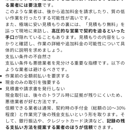
る業者には要注意
です。
このような業者は、後から追加料金を請求したり、質の低
い作業を行ったりする可能性が高いです。
また、極端に安い見積もりの裏には、「見積もり無料」を
謳って現地に来訪し、
高圧的な営業で契約を迫るといった
手口
が隠れていることもあります。見積もりの内容をしっ
かりと確認し、作業の詳細や追加料金の可能性について具
体的に説明を求めましょう。
支払い条件の不自然さ
支払い条件も悪徳業者を見分ける重要な指標です。以下の
ような業者は避けるべきです。
作業前の全額前払いを要求する
現金のみの取引を強要する
見積書や請求書を発行しない
現金取引は、後々のトラブル時に証拠が残りにくいため、
悪徳業者が好む方法です。
信頼できる業者は通常、契約時の手付金（総額の10〜30%
程度）と作業完了後の残金支払いという形を取ります。そ
して、銀行振込や、クレジットカード決済など、
記録の残
る支払い方法を提案する業者のほうが信頼
できます。