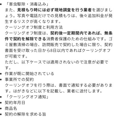
「害虫駆除・消毒込み」
また、
見積もり時には必ず現地調査を行う業者
を選びまし
ょう。写真や電話だけでの見積もりは、後々追加料金が発
生するリスクが高くなります。
クーリングオフ制度と利用方法
クーリングオフ制度は、
契約後一定期間内であれば、無条
件で契約を解除できる
消費者保護のための仕組みです。ゴ
ミ屋敷清掃の場合、訪問販売で契約した場合に限り、契約
書面を受け取った日から8日以内であればクーリングオフ
が可能です。
ただし、以下ケースでは適用されないので注意が必要で
す。
作業が既に開始されている
事業所での契約
クーリングオフを行う際は、書面で通知する必要がありま
す。はがきなどに以下を記載し、業者に送付します。
「クーリングオフ通知」
契約年月日
商品名
契約の解除を求める旨