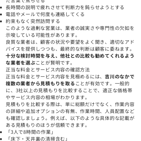
た言葉で焦らせる
長時間の説明で疲れさせて判断力を鈍らせようとする
電話やメールで何度も連絡してくる
約束もなく突然訪問する
このような過剰な営業は、業者の誠実さや専門性の欠如を
示唆している可能性があります。
良質な業者は、顧客の状況や要望をよく聞き、適切なアド
バイスを提供しつつも、最終的な判断は顧客に委ねます。
十分な検討時間を与え、他社との比較も勧めてくれるよう
な業者を選ぶ
ことが賢明です。
正当な料金とサービス内容の確認方法
正当な料金とサービス内容を見極めるには、
吉川のなかで
複数の業者から見積もりを取る
ことが有効です。一般的
に、3社以上の見積もりを比較することで、適正な価格帯
やサービス内容の相場がわかります。
見積もりを比較する際は、単に総額だけでなく、作業内容
の詳細や追加オプションの有無、作業時間、人員配置など
も確認しましょう。例えば、以下のような具体的な記載が
ある見積もりのほうが信頼できます。
「3人で8時間の作業」
「床下・天井裏の清掃含む」