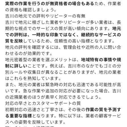
実際の作業を行うのが無資格者の場合もある
ため、作業者
の資格も確認しましょう。
吉川の地元での評判やリピーターの有無
吉川で地元に根ざした業者やリピーターが多い業者は、長
期的な視点でのサービスの質が高い傾向にあります。
地元
での評判は、一時的な印象ではなく、継続的なサービスの
質を反映
しているため、信頼性の高い指標となります。
地元の評判を確認するには、管理会社や近所の人に問い合
わせるのが効果的です。
地元密着型の業者を選ぶメリットは、
地域特有の事情や規
制に詳しい
ことです。例えば、吉川市のなかでもゴミの分
別ルールや収集日が異なることがありますが、地元の業者
はこれらを熟知しています。
また、地元の業者は緊急時の対応も迅速である可能性が高
いです。急な作業や追加の対応が必要になった場合、吉川
の近隣業者のほうが素早く対応できるでしょう。
対応の早さとカスタマーサポートの質
初期対応の迅速さと丁寧さは、その後の
作業の質を予測す
る重要な指標
となります。特に以下は、業者の顧客サービ
スへの姿勢を反映しています。