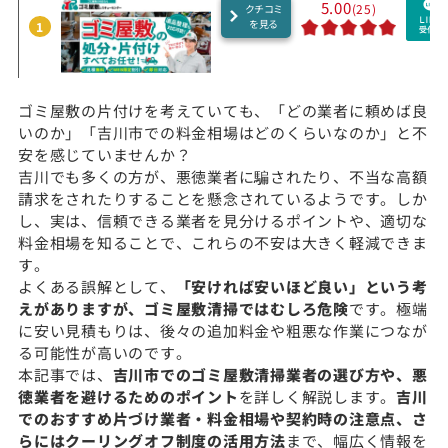
5.00
(25)
クチコミ
を見る
1
ゴミ屋敷の片付けを考えていても、「どの業者に頼めば良
いのか」「吉川市での料金相場はどのくらいなのか」と不
安を感じていませんか？
吉川でも多くの方が、悪徳業者に騙されたり、不当な高額
請求をされたりすることを懸念されているようです。しか
し、実は、信頼できる業者を見分けるポイントや、適切な
料金相場を知ることで、これらの不安は大きく軽減できま
す。
よくある誤解として、
「安ければ安いほど良い」という考
えがありますが、ゴミ屋敷清掃ではむしろ危険
です。極端
に安い見積もりは、後々の追加料金や粗悪な作業につなが
る可能性が高いのです。
本記事では、
吉川市でのゴミ屋敷清掃業者の選び方や、悪
徳業者を避けるためのポイント
を詳しく解説します。
吉川
でのおすすめ片づけ業者・料金相場や契約時の注意点、さ
らにはクーリングオフ制度の活用方法
まで、幅広く情報を