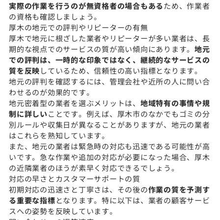
実際の作業を行うのが無資格者の場合もある
ため、作業者
の資格も確認しましょう。
厚木の地元での評判やリピーターの有無
厚木で地元に根ざした業者やリピーターが多い業者は、長
期的な視点でのサービスの質が高い傾向にあります。
地元
での評判は、一時的な印象ではなく、継続的なサービスの
質を反映
しているため、信頼性の高い指標となります。
地元の評判を確認するには、管理会社や近所の人に問い合
わせるのが効果的です。
地元密着型の業者を選ぶメリットは、
地域特有の事情や規
制に詳しい
ことです。例えば、厚木市のなかでもゴミの分
別ルールや収集日が異なることがありますが、地元の業者
はこれらを熟知しています。
また、地元の業者は緊急時の対応も迅速である可能性が高
いです。急な作業や追加の対応が必要になった場合、厚木
の近隣業者のほうが素早く対応できるでしょう。
対応の早さとカスタマーサポートの質
初期対応の迅速さと丁寧さは、その後の
作業の質を予測す
る重要な指標
となります。特に以下は、業者の顧客サービ
スへの姿勢を反映しています。