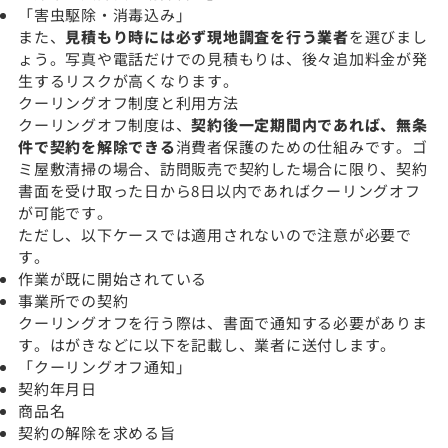
「害虫駆除・消毒込み」
また、
見積もり時には必ず現地調査を行う業者
を選びまし
ょう。写真や電話だけでの見積もりは、後々追加料金が発
生するリスクが高くなります。
クーリングオフ制度と利用方法
クーリングオフ制度は、
契約後一定期間内であれば、無条
件で契約を解除できる
消費者保護のための仕組みです。ゴ
ミ屋敷清掃の場合、訪問販売で契約した場合に限り、契約
書面を受け取った日から8日以内であればクーリングオフ
が可能です。
ただし、以下ケースでは適用されないので注意が必要で
す。
作業が既に開始されている
事業所での契約
クーリングオフを行う際は、書面で通知する必要がありま
す。はがきなどに以下を記載し、業者に送付します。
「クーリングオフ通知」
契約年月日
商品名
契約の解除を求める旨