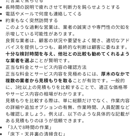
た言葉で焦らせる
長時間の説明で疲れさせて判断力を鈍らせようとする
電話やメールで何度も連絡してくる
約束もなく突然訪問する
このような過剰な営業は、業者の誠実さや専門性の欠如を
示唆している可能性があります。
良質な業者は、顧客の状況や要望をよく聞き、適切なアド
バイスを提供しつつも、最終的な判断は顧客に委ねます。
十分な検討時間を与え、他社との比較も勧めてくれるよう
な業者を選ぶ
ことが賢明です。
正当な料金とサービス内容の確認方法
正当な料金とサービス内容を見極めるには、
厚木のなかで
複数の業者から見積もりを取る
ことが有効です。一般的
に、3社以上の見積もりを比較することで、適正な価格帯
やサービス内容の相場がわかります。
見積もりを比較する際は、単に総額だけでなく、作業内容
の詳細や追加オプションの有無、作業時間、人員配置など
も確認しましょう。例えば、以下のような具体的な記載が
ある見積もりのほうが信頼できます。
「3人で8時間の作業」
「床下・天井裏の清掃含む」