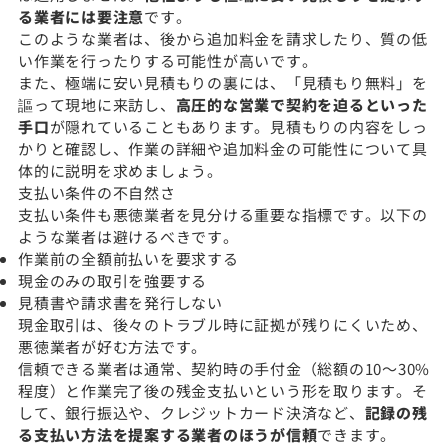
る業者には要注意
です。
このような業者は、後から追加料金を請求したり、質の低
い作業を行ったりする可能性が高いです。
また、極端に安い見積もりの裏には、「見積もり無料」を
謳って現地に来訪し、
高圧的な営業で契約を迫るといった
手口
が隠れていることもあります。見積もりの内容をしっ
かりと確認し、作業の詳細や追加料金の可能性について具
体的に説明を求めましょう。
支払い条件の不自然さ
支払い条件も悪徳業者を見分ける重要な指標です。以下の
ような業者は避けるべきです。
作業前の全額前払いを要求する
現金のみの取引を強要する
見積書や請求書を発行しない
現金取引は、後々のトラブル時に証拠が残りにくいため、
悪徳業者が好む方法です。
信頼できる業者は通常、契約時の手付金（総額の10〜30%
程度）と作業完了後の残金支払いという形を取ります。そ
して、銀行振込や、クレジットカード決済など、
記録の残
る支払い方法を提案する業者のほうが信頼
できます。