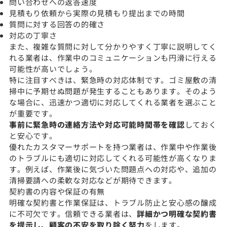
問い合わせへの返答速度
見積もり依頼から実際の見積もり提出までの時間
質問に対する回答の的確さ
対応の丁寧さ
また、複雑な質問に対して分かりやすく丁寧に説明してく
れる業者は、作業中のコミュニケーションも円滑に行える
可能性が高いでしょう。
特に注目すべきは、緊急時の対応体制です。ゴミ屋敷の清
掃中に予期せぬ問題が発生することもあります。そのよう
な場合に、迅速かつ適切に対応してくれる業者を選ぶこと
が重要です。
事前に緊急時の連絡方法や対応可能時間帯を確認
しておく
と安心です。
優れたカスタマーサポートを持つ業者は、作業中や作業後
のトラブルにも適切に対応してくれる可能性が高くなりま
す。例えば、作業後に気づいた問題点への対応や、追加の
清掃要請への柔軟な対応などが期待できます。
契約書の内容や保証の有無
明確な契約書と作業保証は、トラブル防止と安心感の醸成
に不可欠です。信頼できる業者は、
詳細かつ明確な契約書
を提示し、顧客の不安を取り除く努力
をします。