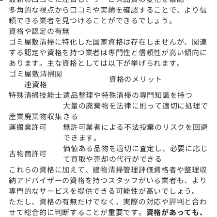
多角的な視点から口コミや実績を確認することで、より信
頼できる業者を見つけることができるでしょう。
資格や認定の有無
ゴミ屋敷清掃に特化した国家資格は存在しませんが、関連
する認定や資格を持つ業者は専門性と信頼性が高い傾向に
あります。主な資格としては以下が挙げられます。
ゴミ屋敷清掃関
資格のメリット
連資格
特殊清掃技能士
遺品整理や特殊清掃の専門知識を持つ
大量の廃棄物を法律に則って適切に処理で
産業廃棄物収集
きる
運搬業許可
無許可業者による不法投棄のリスクを回避
できます。
価値ある品物を適切に査定し、必要に応じ
古物商許可
て買取や売却の代行ができる
これらの資格に加えて、建物清掃管理評価資格者や整理収
納アドバイザーの資格を持つスタッフがいる業者も、より
専門的なサービスを提供できる可能性が高いでしょう。
ただし、資格の有無だけでなく、実際の対応や評判と合わ
せて総合的に判断することが重要です。
資格があっても、