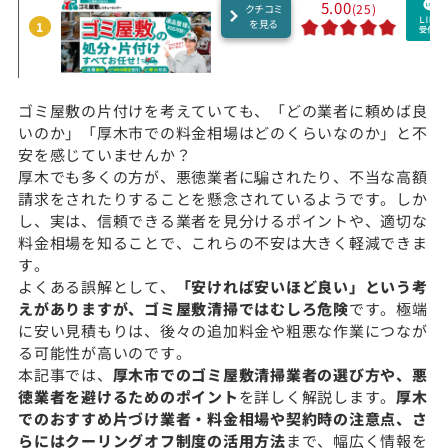
5.00
(25)
クチコミ
を見る
1
ゴミ屋敷の片付けを考えていても、「どの業者に頼めば良
いのか」「厚木市での料金相場はどのくらいなのか」と不
安を感じていませんか？
厚木でも多くの方が、悪徳業者に騙されたり、不当な高額
請求をされたりすることを懸念されているようです。しか
し、実は、信頼できる業者を見分けるポイントや、適切な
料金相場を知ることで、これらの不安は大きく軽減できま
す。
よくある誤解として、
「安ければ安いほど良い」という考
えがありますが、ゴミ屋敷清掃ではむしろ危険
です。極端
に安い見積もりは、後々の追加料金や粗悪な作業につなが
る可能性が高いのです。
本記事では、
厚木市でのゴミ屋敷清掃業者の選び方や、悪
徳業者を避けるためのポイント
を詳しく解説します。
厚木
でのおすすめ片づけ業者・料金相場や契約時の注意点、さ
らにはクーリングオフ制度の活用方法
まで、幅広く情報を