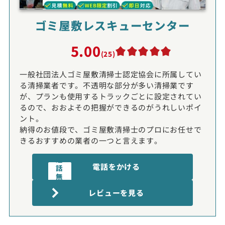
ゴミ屋敷レスキューセンター
5.00
(25)
一般社団法人ゴミ屋敷清掃士認定協会に所属してい
る清掃業者です。不透明な部分が多い清掃業です
が、プランも使用するトラックごとに設定されてい
るので、おおよその把握ができるのがうれしいポイ
ント。
納得のお値段で、ゴミ屋敷清掃士のプロにお任せで
きるおすすめの業者の一つと言えます。
通
電話をかける
話
無
電話受付時間:9〜20時
料
レビューを見る