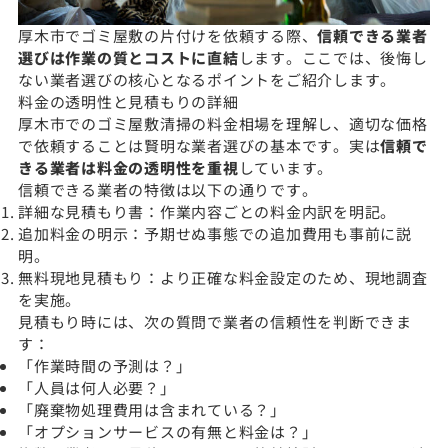
厚木市でゴミ屋敷の片付けを依頼する際、
信頼できる業者
選びは作業の質とコストに直結
します。ここでは、後悔し
ない業者選びの核心となるポイントをご紹介します。
料金の透明性と見積もりの詳細
厚木市でのゴミ屋敷清掃の料金相場を理解し、適切な価格
で依頼することは賢明な業者選びの基本です。実は
信頼で
きる業者は料金の透明性を重視
しています。
信頼できる業者の特徴は以下の通りです。
詳細な見積もり書：作業内容ごとの料金内訳を明記。
追加料金の明示：予期せぬ事態での追加費用も事前に説
明。
無料現地見積もり：より正確な料金設定のため、現地調査
を実施。
見積もり時には、次の質問で業者の信頼性を判断できま
す：
「作業時間の予測は？」
「人員は何人必要？」
「廃棄物処理費用は含まれている？」
「オプションサービスの有無と料金は？」