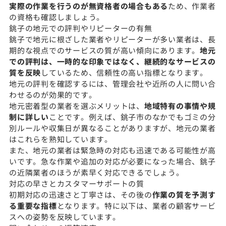
実際の作業を行うのが無資格者の場合もある
ため、作業者
の資格も確認しましょう。
銚子の地元での評判やリピーターの有無
銚子で地元に根ざした業者やリピーターが多い業者は、長
期的な視点でのサービスの質が高い傾向にあります。
地元
での評判は、一時的な印象ではなく、継続的なサービスの
質を反映
しているため、信頼性の高い指標となります。
地元の評判を確認するには、管理会社や近所の人に問い合
わせるのが効果的です。
地元密着型の業者を選ぶメリットは、
地域特有の事情や規
制に詳しい
ことです。例えば、銚子市のなかでもゴミの分
別ルールや収集日が異なることがありますが、地元の業者
はこれらを熟知しています。
また、地元の業者は緊急時の対応も迅速である可能性が高
いです。急な作業や追加の対応が必要になった場合、銚子
の近隣業者のほうが素早く対応できるでしょう。
対応の早さとカスタマーサポートの質
初期対応の迅速さと丁寧さは、その後の
作業の質を予測す
る重要な指標
となります。特に以下は、業者の顧客サービ
スへの姿勢を反映しています。