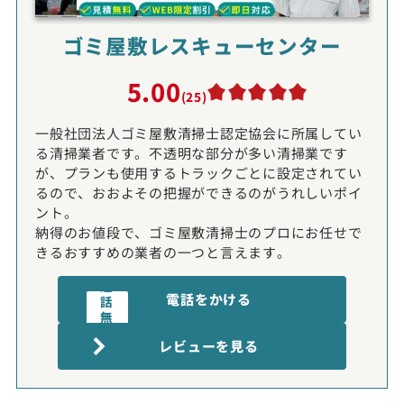
ゴミ屋敷レスキューセンター
5.00
(25)
一般社団法人ゴミ屋敷清掃士認定協会に所属してい
る清掃業者です。不透明な部分が多い清掃業です
が、プランも使用するトラックごとに設定されてい
るので、おおよその把握ができるのがうれしいポイ
ント。
納得のお値段で、ゴミ屋敷清掃士のプロにお任せで
きるおすすめの業者の一つと言えます。
通
電話をかける
話
無
電話受付時間:9〜20時
料
レビューを見る