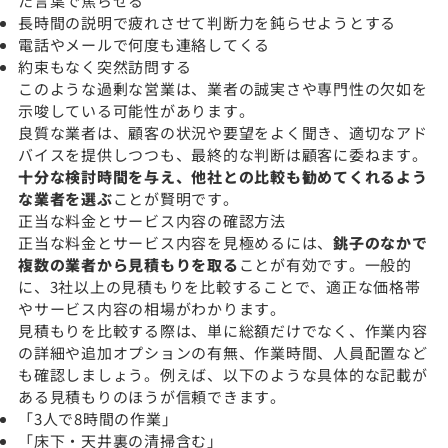
た言葉で焦らせる
長時間の説明で疲れさせて判断力を鈍らせようとする
電話やメールで何度も連絡してくる
約束もなく突然訪問する
このような過剰な営業は、業者の誠実さや専門性の欠如を
示唆している可能性があります。
良質な業者は、顧客の状況や要望をよく聞き、適切なアド
バイスを提供しつつも、最終的な判断は顧客に委ねます。
十分な検討時間を与え、他社との比較も勧めてくれるよう
な業者を選ぶ
ことが賢明です。
正当な料金とサービス内容の確認方法
正当な料金とサービス内容を見極めるには、
銚子のなかで
複数の業者から見積もりを取る
ことが有効です。一般的
に、3社以上の見積もりを比較することで、適正な価格帯
やサービス内容の相場がわかります。
見積もりを比較する際は、単に総額だけでなく、作業内容
の詳細や追加オプションの有無、作業時間、人員配置など
も確認しましょう。例えば、以下のような具体的な記載が
ある見積もりのほうが信頼できます。
「3人で8時間の作業」
「床下・天井裏の清掃含む」