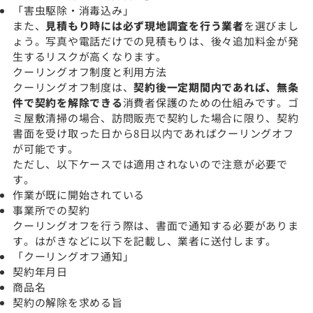
「害虫駆除・消毒込み」
また、
見積もり時には必ず現地調査を行う業者
を選びまし
ょう。写真や電話だけでの見積もりは、後々追加料金が発
生するリスクが高くなります。
クーリングオフ制度と利用方法
クーリングオフ制度は、
契約後一定期間内であれば、無条
件で契約を解除できる
消費者保護のための仕組みです。ゴ
ミ屋敷清掃の場合、訪問販売で契約した場合に限り、契約
書面を受け取った日から8日以内であればクーリングオフ
が可能です。
ただし、以下ケースでは適用されないので注意が必要で
す。
作業が既に開始されている
事業所での契約
クーリングオフを行う際は、書面で通知する必要がありま
す。はがきなどに以下を記載し、業者に送付します。
「クーリングオフ通知」
契約年月日
商品名
契約の解除を求める旨