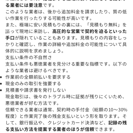
る業者には要注意
です。
このような業者は、後から追加料金を請求したり、質の低
い作業を行ったりする可能性が高いです。
また、極端に安い見積もりの裏には、「見積もり無料」を
謳って現地に来訪し、
高圧的な営業で契約を迫るといった
手口
が隠れていることもあります。見積もりの内容をしっ
かりと確認し、作業の詳細や追加料金の可能性について具
体的に説明を求めましょう。
支払い条件の不自然さ
支払い条件も悪徳業者を見分ける重要な指標です。以下の
ような業者は避けるべきです。
作業前の全額前払いを要求する
現金のみの取引を強要する
見積書や請求書を発行しない
現金取引は、後々のトラブル時に証拠が残りにくいため、
悪徳業者が好む方法です。
信頼できる業者は通常、契約時の手付金（総額の10〜30%
程度）と作業完了後の残金支払いという形を取ります。そ
して、銀行振込や、クレジットカード決済など、
記録の残
る支払い方法を提案する業者のほうが信頼
できます。