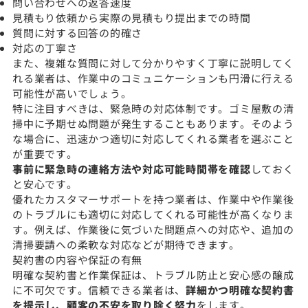
問い合わせへの返答速度
見積もり依頼から実際の見積もり提出までの時間
質問に対する回答の的確さ
対応の丁寧さ
また、複雑な質問に対して分かりやすく丁寧に説明してく
れる業者は、作業中のコミュニケーションも円滑に行える
可能性が高いでしょう。
特に注目すべきは、緊急時の対応体制です。ゴミ屋敷の清
掃中に予期せぬ問題が発生することもあります。そのよう
な場合に、迅速かつ適切に対応してくれる業者を選ぶこと
が重要です。
事前に緊急時の連絡方法や対応可能時間帯を確認
しておく
と安心です。
優れたカスタマーサポートを持つ業者は、作業中や作業後
のトラブルにも適切に対応してくれる可能性が高くなりま
す。例えば、作業後に気づいた問題点への対応や、追加の
清掃要請への柔軟な対応などが期待できます。
契約書の内容や保証の有無
明確な契約書と作業保証は、トラブル防止と安心感の醸成
に不可欠です。信頼できる業者は、
詳細かつ明確な契約書
を提示し、顧客の不安を取り除く努力
をします。