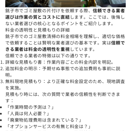
銚子市でゴミ屋敷の片付けを依頼する際、
信頼できる業者
選びは作業の質とコストに直結
します。ここでは、後悔し
ない業者選びの核心となるポイントをご紹介します。
料金の透明性と見積もりの詳細
銚子市でのゴミ屋敷清掃の料金相場を理解し、適切な価格
で依頼することは賢明な業者選びの基本です。実は
信頼で
きる業者は料金の透明性を重視
しています。
信頼できる業者の特徴は以下の通りです。
詳細な見積もり書：作業内容ごとの料金内訳を明記。
追加料金の明示：予期せぬ事態での追加費用も事前に説
明。
無料現地見積もり：より正確な料金設定のため、現地調査
を実施。
見積もり時には、次の質問で業者の信頼性を判断できま
す：
「作業時間の予測は？」
「人員は何人必要？」
「廃棄物処理費用は含まれている？」
「オプションサービスの有無と料金は？」