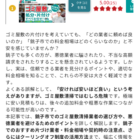
5.00
(25)
クチコミ
を見る
1
ゴミ屋敷の片付けを考えていても、「どの業者に頼めば良
いのか」「銚子市での料金相場はどのくらいなのか」と不
安を感じていませんか？
銚子でも多くの方が、悪徳業者に騙されたり、不当な高額
請求をされたりすることを懸念されているようです。しか
し、実は、信頼できる業者を見分けるポイントや、適切な
料金相場を知ることで、これらの不安は大きく軽減できま
す。
よくある誤解として、
「安ければ安いほど良い」という考
えがありますが、ゴミ屋敷清掃ではむしろ危険
です。極端
に安い見積もりは、後々の追加料金や粗悪な作業につなが
る可能性が高いのです。
本記事では、
銚子市でのゴミ屋敷清掃業者の選び方や、悪
徳業者を避けるためのポイント
を詳しく解説します。
銚子
でのおすすめ片づけ業者・料金相場や契約時の注意点、さ
らにはクーリングオフ制度の活用方法
まで、幅広く情報を