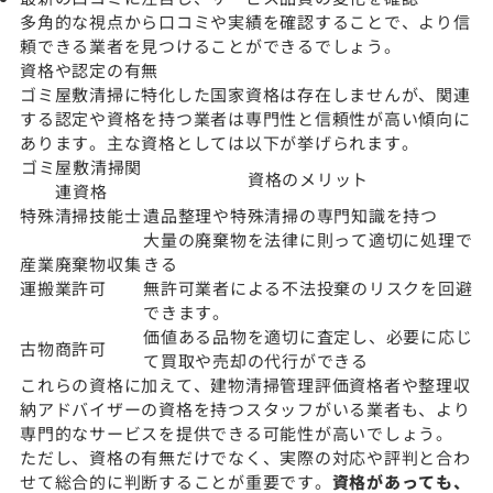
多角的な視点から口コミや実績を確認することで、より信
頼できる業者を見つけることができるでしょう。
資格や認定の有無
ゴミ屋敷清掃に特化した国家資格は存在しませんが、関連
する認定や資格を持つ業者は専門性と信頼性が高い傾向に
あります。主な資格としては以下が挙げられます。
ゴミ屋敷清掃関
資格のメリット
連資格
特殊清掃技能士
遺品整理や特殊清掃の専門知識を持つ
大量の廃棄物を法律に則って適切に処理で
産業廃棄物収集
きる
運搬業許可
無許可業者による不法投棄のリスクを回避
できます。
価値ある品物を適切に査定し、必要に応じ
古物商許可
て買取や売却の代行ができる
これらの資格に加えて、建物清掃管理評価資格者や整理収
納アドバイザーの資格を持つスタッフがいる業者も、より
専門的なサービスを提供できる可能性が高いでしょう。
ただし、資格の有無だけでなく、実際の対応や評判と合わ
せて総合的に判断することが重要です。
資格があっても、