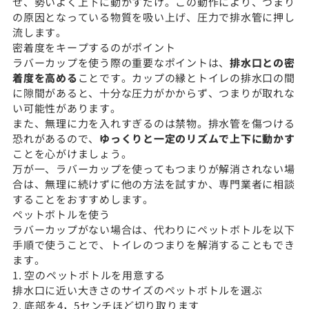
せ、勢いよく上下に動かすだけ。この動作により、つまり
の原因となっている物質を吸い上げ、圧力で排水管に押し
流します。
密着度をキープするのがポイント
ラバーカップを使う際の重要なポイントは、
排水口との密
着度を高める
ことです。カップの縁とトイレの排水口の間
に隙間があると、十分な圧力がかからず、つまりが取れな
い可能性があります。
また、無理に力を入れすぎるのは禁物。排水管を傷つける
恐れがあるので、
ゆっくりと一定のリズムで上下に動かす
ことを心がけましょう。
万が一、ラバーカップを使ってもつまりが解消されない場
合は、無理に続けずに他の方法を試すか、専門業者に相談
することをおすすめします。
ペットボトルを使う
ラバーカップがない場合は、代わりにペットボトルを以下
手順で使うことで、トイレのつまりを解消することもでき
ます。
1. 空のペットボトルを用意する
排水口に近い大きさのサイズのペットボトルを選ぶ
2. 底部を4，5センチほど切り取ります