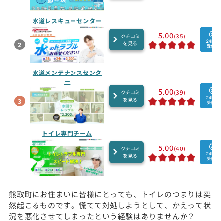
水道レスキューセンター
5.00
(35)
クチコミ
を見る
2
水道メンテナンスセンタ
ー
5.00
(39)
クチコミ
を見る
3
トイレ専門チーム
5.00
(40)
クチコミ
を見る
熊取町にお住まいに皆様にとっても、トイレのつまりは突
然起こるものです。慌てて対処しようとして、かえって状
況を悪化させてしまったという経験はありませんか？