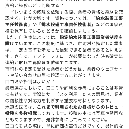
資格と経験はどう判断する？
トイレつまりの修理を依頼する際、業者の資格と経験を確
認することが大切です。資格については、「
給水装置工事
主任技術者
」や「
排水設備工事責任技術者
」などの国家資
格を保有しているかどうかを確認しましょう。
また、自治体によっては、
指定給水装置工事事業者制度を
設けて
います。この制度に基づき、市町村が指定した業者
は、一定の基準を満たした信頼できる業者であるといえま
す。さらに、アフターフォローが必要になった時も確実に
連絡が取れて再修理を依頼できます。
市町村の指定を受けた業者かどうかは、業者のウェブサイ
トや問い合わせの際に確認することができます。
口コミや評判はよいか？
業者選びにおいて、口コミや評判を参考にすることは非常
に有効です。実際にサービスを利用した人の意見は、業者
の信頼性や対応力を判断する重要な材料となります。
水道の匠では、
これまで利用されたお客様からのレビュー
投稿を多数掲載
しております。投稿の中には写真や動画な
どもありますので、是非参考にしてみてください。
口コミを見る際は、単に評価の高低だけでなく、具体的な