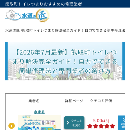
熊取町トイレつまりおすすめの修理業者
水道の匠
熊取町トイレつまり解決完全ガイド！自力でできる簡単修理法と
【2026年7月最新】熊取町トイレつ
まり解決完全ガイド！自力でできる
簡単修理法と専門業者の選び方
業者名
詳細ページ
クチコミ評価
水まる
5.00
(48)
クチコミ
を見る
1