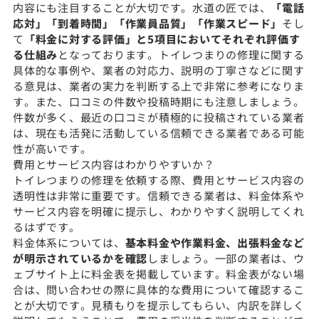
内容にも注目することが大切です。水道の匠では、
「電話
応対」「到着時間」「作業員品質」「作業スピード」
そし
て
「料金に対する評価」と5項目においてそれぞれ評価す
る仕組み
となっております。トイレつまりの修理に関する
具体的な事例や、業者の対応力、説明の丁寧さなどに関す
る意見は、業者の実力を判断する上で非常に参考になりま
す。また、口コミの件数や投稿時期にも注意しましょう。
件数が多く、最近の口コミが積極的に投稿されている業者
は、現在も活発に活動している信頼できる業者である可能
性が高いです。
費用とサービス内容はわかりやすいか？
トイレつまりの修理を依頼する際、費用とサービス内容の
透明性は非常に重要です。信頼できる業者は、料金体系や
サービス内容を明確に提示し、わかりやすく説明してくれ
るはずです。
料金体系については、
基本料金や作業料金、出張料金など
が明示されているかを確認
しましょう。一部の業者は、ウ
ェブサイト上に料金表を掲載しています。料金表がない場
合は、問い合わせの際に具体的な費用について確認するこ
とが大切です。見積もりを提示してもらい、内訳を詳しく