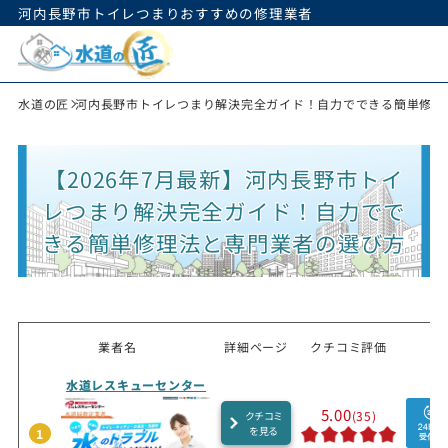
河内長野市トイレつまりおすすめの修理業者
水道の匠
河内長野市トイレつまり解決完全ガイド！自力でできる簡単修理
【2026年7月最新】河内長野市トイ
レつまり解決完全ガイド！自力でで
きる簡単修理法と専門業者の選び方
業者名
詳細ページ
クチコミ評価
水道レスキューセンター
5.00
(35)
クチコミ
を見る
1