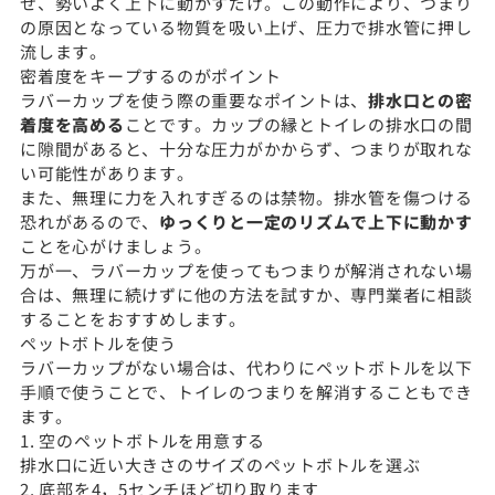
せ、勢いよく上下に動かすだけ。この動作により、つまり
の原因となっている物質を吸い上げ、圧力で排水管に押し
流します。
密着度をキープするのがポイント
ラバーカップを使う際の重要なポイントは、
排水口との密
着度を高める
ことです。カップの縁とトイレの排水口の間
に隙間があると、十分な圧力がかからず、つまりが取れな
い可能性があります。
また、無理に力を入れすぎるのは禁物。排水管を傷つける
恐れがあるので、
ゆっくりと一定のリズムで上下に動かす
ことを心がけましょう。
万が一、ラバーカップを使ってもつまりが解消されない場
合は、無理に続けずに他の方法を試すか、専門業者に相談
することをおすすめします。
ペットボトルを使う
ラバーカップがない場合は、代わりにペットボトルを以下
手順で使うことで、トイレのつまりを解消することもでき
ます。
1. 空のペットボトルを用意する
排水口に近い大きさのサイズのペットボトルを選ぶ
2. 底部を4，5センチほど切り取ります