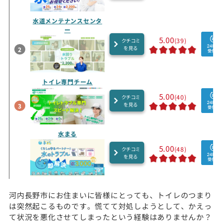
水道メンテナンスセンタ
ー
5.00
(39)
クチコミ
を見る
2
トイレ専門チーム
5.00
(40)
クチコミ
を見る
3
水まる
5.00
(48)
クチコミ
を見る
河内長野市にお住まいに皆様にとっても、トイレのつまり
は突然起こるものです。慌てて対処しようとして、かえっ
て状況を悪化させてしまったという経験はありませんか？