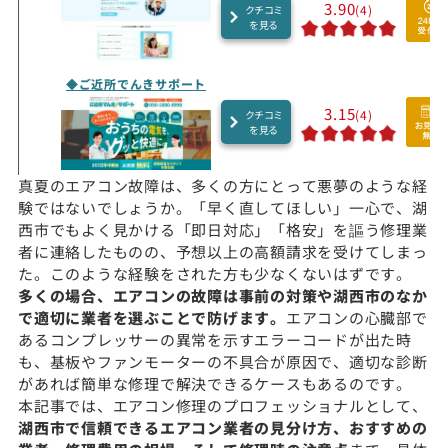
3.90
(4)
クチコミ
を見る
◆ご近所でんきサポート
3.15
(4)
クチコミ
を見る
真夏のエアコン故障は、多くの方にとって悪夢のような経
験ではないでしょうか。「早く直してほしい」一心で、湖
西市でもよく見かける「即日対応」「格安」を謳う修理業
者に連絡したものの、予想以上の高額請求を受けてしまっ
た。このような経験をされた方も少なくないはずです。
多くの場合、エアコンの故障は事前の対策や湖西市のなか
で適切に業者を選ぶことで防げます。
エアコンの心臓部で
あるコンプレッサーの異常を示すエラーコードが出た時
も、基板やファンモーターの不具合が原因で、適切な診断
があれば簡単な修理で解決できるケースもあるのです。
本記事では、エアコン修理のプロフェッショナルとして、
湖西市で信頼できるエアコン業者の見分け方、おすすめの