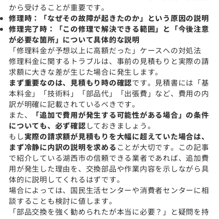
から受けることが重要です。
修理時：「なぜその故障が起きたのか」という原因の説明
修理完了時：「この修理で解決できる範囲」と「今後注意
が必要な箇所」について具体的な説明
「修理料金が予想以上に高額だった」ケースへの対処法
修理料金に関するトラブルは、事前の見積もりと実際の請
求額に大きな差が生じた場合に発生します。
まず重要なのは、見積もり時の確認
です。見積書には「基
本料金」「技術料」「部品代」「出張費」など、費用の内
訳が明確に記載されているべきです。
また、
「追加で費用が発生する可能性がある場合」の条件
についても、必ず確認
しておきましょう。
もし
実際の請求額が見積もりを大幅に超えていた場合は、
まず冷静に内訳の説明を求める
ことが大切です。この記事
で紹介している湖西市の信頼できる業者であれば、追加費
用が発生した理由を、交換部品や作業内容を示しながら具
体的に説明してくれるはずです。
場合によっては、国民生活センターや消費者センターに相
談することも検討に値します。
「部品交換を強く勧められたが本当に必要？」と疑問を持