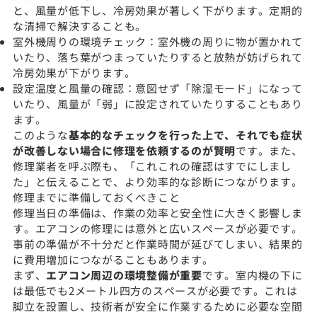
と、風量が低下し、冷房効果が著しく下がります。定期的
な清掃で解決することも。
室外機周りの環境チェック：室外機の周りに物が置かれて
いたり、落ち葉がつまっていたりすると放熱が妨げられて
冷房効果が下がります。
設定温度と風量の確認：意図せず「除湿モード」になって
いたり、風量が「弱」に設定されていたりすることもあり
ます。
このような
基本的なチェックを行った上で、それでも症状
が改善しない場合に修理を依頼するのが賢明
です。また、
修理業者を呼ぶ際も、「これこれの確認はすでにしまし
た」と伝えることで、より効率的な診断につながります。
修理までに準備しておくべきこと
修理当日の準備は、作業の効率と安全性に大きく影響しま
す。エアコンの修理には意外と広いスペースが必要です。
事前の準備が不十分だと作業時間が延びてしまい、結果的
に費用増加につながることもあります。
まず、
エアコン周辺の環境整備が重要
です。室内機の下に
は最低でも2メートル四方のスペースが必要です。これは
脚立を設置し、技術者が安全に作業するために必要な空間