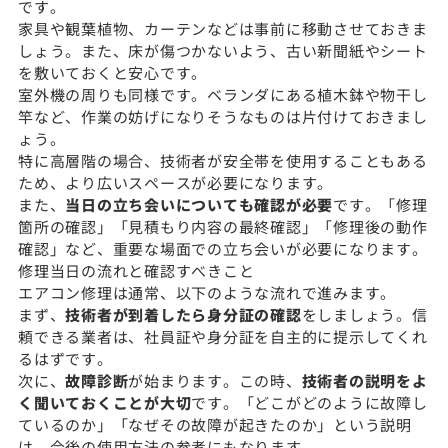
です。
家具や観葉植物、カーテンなどは事前に移動させておきま
しょう。また、床が傷つかないよう、古い新聞紙やシート
を敷いておくと安心です。
室外機の周りも同様です。ベランダにある植木鉢や物干し
竿など、作業の妨げになりそうなものは片付けておきまし
ょう。
特に高層階の場合、技術者が安全帯を使用することもある
ため、より広いスペースが必要になります。
また、
当日の立ち会いについても確認が必要
です。「修理
箇所の確認」「見積もり内容の最終確認」「修理後の動作
確認」など、重要な場面での立ち会いが必要になります。
修理当日の流れと確認すべきこと
エアコン修理は通常、以下のような流れで進みます。
まず、
技術者が到着したら身分証の確認
をしましょう。信
頼できる業者は、社員証や身分証を自主的に提示してくれ
るはずです。
次に、
故障診断
が始まります。この時、
技術者の説明をよ
く聞いておくことが大切
です。「どこがどのように故障し
ているのか」「なぜその故障が起きたのか」という説明
は、今後の使用方法の参考にもなります。