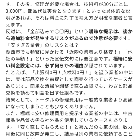
す。その後、修理が必要な場合は、技術料が30分ごとに
3,000円、部品代は実費となります」といった具体的な説
明があれば、それは料金に対する考え方が明確な業者と言
えます。
反対に、「全部込みで○○円」という
曖昧な提示は、後か
ら追加料金が発生するリスクがあるので注意が必要
です。
「安すぎる業者」のリスクとは？
湖西市でも頻繁に見かける「近隣の業者より格安！」「他
社の半額！」といった宣伝文句には要注意です。
極端に安
い料金設定には、必ず何らかの理由
が隠されています。
たとえば、「出張料0円！点検料0円！」を謳う業者の中に
は、実は部品交換を前提とした商売を行っているケースが
あります。簡単な清掃や調整で直る故障でも、わざと部品
交換を勧めて利益を出す仕組みです。
結果として、トータルの修理費用は一般的な業者より高額
になってしまうことも少なくありません。
また、極端に安い修理費用を提示する業者の中には、中古
部品や品質の劣る社外品を使用しているケースもありま
す。「安く直してもらえた！」と喜んだのも束の間、数カ
月後に同じ故障が発生し、結局は別の業者に依頼すること