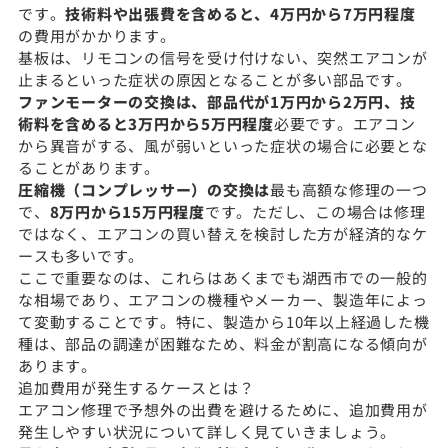
です。
技術料や出張費を含めると、4万円から7万円程度
の費用がかかります。
基板は、リモコンの信号を受け付けない、突然エアコンが
止まるといった症状の原因となることが多い部品です。
ファンモーターの交換は、部品代が1万円から2万円、技
術料を含めると3万円から5万円程度
必要です。エアコン
から異音がする、風が弱いといった症状の場合に必要とな
ることがあります。
圧縮機（コンプレッサー）の交換は
最も高額な修理の一つ
で、
8万円から15万円程度
です。ただし、この場合は修理
ではなく、エアコンの買い替えを検討した方が経済的なケ
ースも多いです。
ここで重要なのは、これらはあくまでも湖西市での一般的
な相場であり、エアコンの機種やメーカー、製造年によっ
て変動することです。特に、製造から10年以上経過した機
種は、部品の調達が困難なため、料金が割高になる傾向が
あります。
追加費用が発生するケースとは？
エアコン修理で予想外の出費を避けるために、追加費用が
発生しやすい状況について詳しく見ていきましょう。