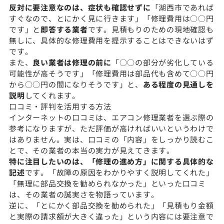
反対に要注意なのは、症状も確認せずに
「湖西市であれば
すぐなので、とにかく見に行きます」「修理費用は○○円
です」と
即答する業者
です。見積もりのための現地確認も
無しに、具体的な修理費用を提示することはできないはず
です。
また、
良い業者は修理の前に
「○○の部分が劣化している
可能性が高そうです」「修理費用は部品代も含めて○○円
から○○円の間になりそうです」と、
ある程度の見通しを
説明
してくれます。
口コミ・評判を活用する方法
インターネットの口コミは、エアコン修理業者を選ぶ際の
参考になりますが、ただ評価が高ければいいというわけで
はありません。実は、口コミの「内容」をしっかり読むこ
とで、その業者の本当の実力が見えてきます。
特に注目したいのは、「修理の進め方」に関する具体的な
記述
です。「故障の原因をわかりやすく説明してくれた」
「無理に部品交換を勧められなかった」といった口コミ
は、その業者の誠実さを物語っています。
逆に、「とにかく部品交換を勧められた」「見積もり金額
と実際の請求額が大きく違った」という内容には要注意で