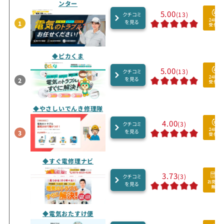
ンター
5.00
(13)
クチコミ
を見る
1
◆ピカくま
5.00
(13)
クチコミ
を見る
2
◆やさしいでんき修理隊
4.00
(3)
クチコミ
を見る
3
◆すぐ電修理ナビ
3.73
(3)
クチコミ
を見る
◆電気おたすけ便