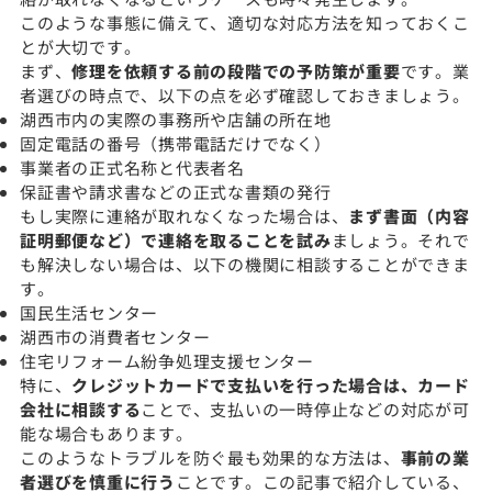
このような事態に備えて、適切な対応方法を知っておくこ
とが大切です。
まず、
修理を依頼する前の段階での予防策が重要
です。業
者選びの時点で、以下の点を必ず確認しておきましょう。
湖西市内の実際の事務所や店舗の所在地
固定電話の番号（携帯電話だけでなく）
事業者の正式名称と代表者名
保証書や請求書などの正式な書類の発行
もし実際に連絡が取れなくなった場合は、
まず書面（内容
証明郵便など）で連絡を取ることを試み
ましょう。それで
も解決しない場合は、以下の機関に相談することができま
す。
国民生活センター
湖西市の消費者センター
住宅リフォーム紛争処理支援センター
特に、
クレジットカードで支払いを行った場合は、カード
会社に相談する
ことで、支払いの一時停止などの対応が可
能な場合もあります。
このようなトラブルを防ぐ最も効果的な方法は、
事前の業
者選びを慎重に行う
ことです。この記事で紹介している、