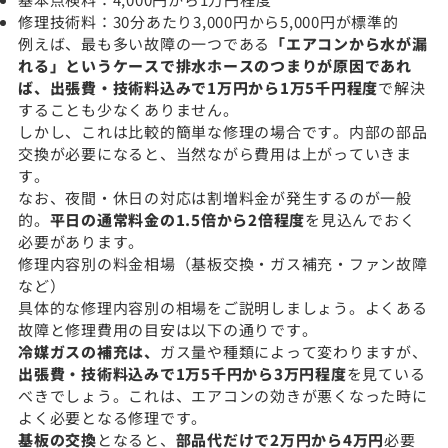
修理技術料：30分あたり3,000円から5,000円が標準的
例えば、最も多い故障の一つである
「エアコンから水が漏
れる」というケースで排水ホースのつまりが原因であれ
ば、出張費・技術料込みで1万円から1万5千円程度
で解決
することも少なくありません。
しかし、これは比較的簡単な修理の場合です。内部の部品
交換が必要になると、当然ながら費用は上がっていきま
す。
なお、夜間・休日の対応は割増料金が発生するのが一般
的。
平日の通常料金の1.5倍から2倍程度
を見込んでおく
必要があります。
修理内容別の料金相場（基板交換・ガス補充・ファン故障
など）
具体的な修理内容別の相場をご説明しましょう。よくある
故障と修理費用の目安は以下の通りです。
冷媒ガスの補充は、
ガス量や種類によって変わりますが、
出張費・技術料込みで1万5千円から3万円程度
を見ている
べきでしょう。これは、エアコンの効きが悪くなった時に
よく必要となる修理です。
基板の交換
となると、
部品代だけで2万円から4万円
必要