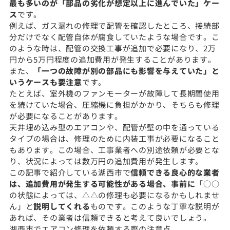
最も多いのが「部品の劣化が想定以上に進んでいた」ケー
ス
です。
例えば、ガス漏れの修理で配管を確認したところ、接続部
分だけでなく配管自体が腐食していたような場合です。こ
のような時は、配管の交換工事が追加で必要になり、2万
円から5万円程度の追加費用が発生することがあります。
また、
「一つの故障が別の部品にも影響を与えていた」と
いうケースも要注意
です。
たとえば、室外機のファンモーターが故障して長期間使用
を続けていた場合、圧縮機に負担がかかり、そちらも修理
が必要になることがあります。
天井埋め込み型のエアコンや、配管が壁の中を通っている
タイプの場合は、修理のために内装工事が必要になること
もあります。この場合、工事業者への別途依頼が必要とな
り、状況によっては数万円の追加費用が発生します。
この記事で紹介している湖西市で
信頼できる良心的な業者
は、追加費用が発生する可能性がある場合、事前に
「○○
の状態によっては、△△の修理も必要になるかもしれませ
ん」と
説明してくれる
ものです。このような丁寧な説明が
あれば、その業者は信頼できると考えて良いでしょう。
湖西市でエアコン修理を依頼する際の注意点