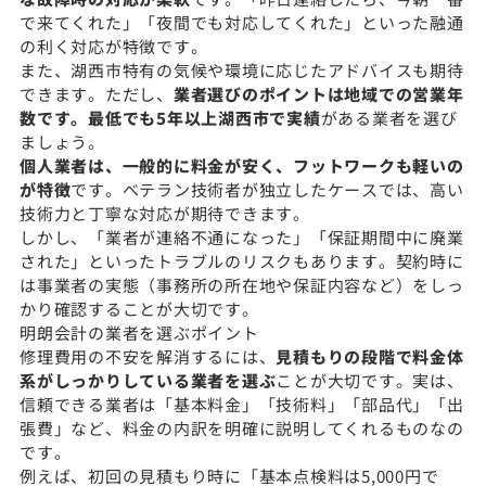
で来てくれた」「夜間でも対応してくれた」といった融通
の利く対応が特徴です。
また、湖西市特有の気候や環境に応じたアドバイスも期待
できます。ただし、
業者選びのポイントは地域での営業年
数です。最低でも5年以上湖西市で実績
がある業者を選び
ましょう。
個人業者は、一般的に料金が安く、フットワークも軽いの
が特徴
です。ベテラン技術者が独立したケースでは、高い
技術力と丁寧な対応が期待できます。
しかし、「業者が連絡不通になった」「保証期間中に廃業
された」といったトラブルのリスクもあります。契約時に
は事業者の実態（事務所の所在地や保証内容など）をしっ
かり確認することが大切です。
明朗会計の業者を選ぶポイント
修理費用の不安を解消するには、
見積もりの段階で料金体
系がしっかりしている業者を選ぶ
ことが大切です。実は、
信頼できる業者は「基本料金」「技術料」「部品代」「出
張費」など、料金の内訳を明確に説明してくれるものなの
です。
例えば、初回の見積もり時に「基本点検料は5,000円で