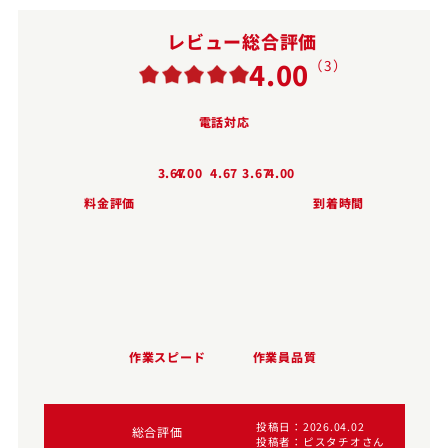
レビュー総合評価
4.00
（3）
電話対応
3.67
4.00
4.67
3.67
4.00
料金評価
到着時間
作業スピード
作業員品質
投稿日
2026.04.02
総合評価
ん
投稿者
ピスタチオさん