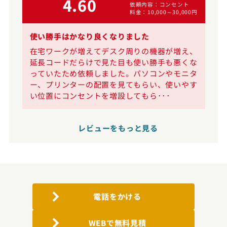
4.60
依頼内容
コンセント
0円
料金
10,000～30,000円
使い勝手はかなり良くなりました
な
在宅ワークが増えてデスク周りの機器が増え、
延長コードだらけで見た目も使い勝手も悪くな
が
っていたため依頼しました。パソコンやモニタ
員
ー、プリンターの配置を見てもらい、使いやす
い位置にコンセントを増設してもら･･･
レビューをもっと見る
電話をかける
WEBで無料見積