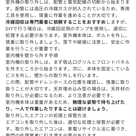
室外機の取り外しは、配管と電気配線の切断から始まりま
す。配管には高圧の冷媒ガスが封入されているため、専用
工具を使用し、慎重に作業を進めることが大切です。
冷媒回収は専門業者に依頼することをおすすめ
しますが、
DIYで行う場合は、冷媒回収用のポンプを使用し、適切に
処理する必要があります。室外機本体は、ボルトを外し、
慎重に取り外しましょう。落下や破損に注意し、安全に作
業を行うことが重要です。
室内機を壁から外す手順
室内機の取り外しは、まず吸込口グリルとフロントパネル
を外すところから始まります。次に、本体を固定している
ビスを外し、壁からの取り外しを行います。
この際、配管やドレンホースの位置を確認し、慎重に取り
扱うことが大切です。天井埋め込み型の場合は、天井材の
取り外しが必要になるため、より注意が必要です。
室内機本体は重量があるため、
無理な姿勢で持ち上げた
り、一人で作業したりすることは避けましょう
。
取り外したエアコンの処理と保管方法
エアコンを取り外した後は、適切な処理と保管が必要で
す。取り外したエアコンは、家電リサイクル法に基づき、
専門の処理業者に引き渡す必要があります。