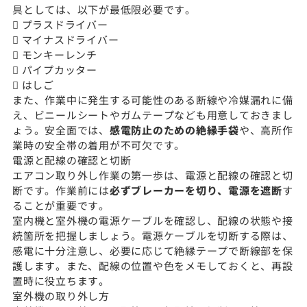
具としては、以下が最低限必要です。
 プラスドライバー
 マイナスドライバー
 モンキーレンチ
 パイプカッター
 はしご
また、作業中に発生する可能性のある断線や冷媒漏れに備
え、ビニールシートやガムテープなども用意しておきまし
ょう。安全面では、
感電防止のための絶縁手袋
や、高所作
業時の安全帯の着用が不可欠です。
電源と配線の確認と切断
エアコン取り外し作業の第一歩は、電源と配線の確認と切
断です。作業前には
必ずブレーカーを切り、電源を遮断
す
ることが重要です。
室内機と室外機の電源ケーブルを確認し、配線の状態や接
続箇所を把握しましょう。電源ケーブルを切断する際は、
感電に十分注意し、必要に応じて絶縁テープで断線部を保
護します。また、配線の位置や色をメモしておくと、再設
置時に役立ちます。
室外機の取り外し方