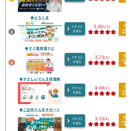
◆ピカくま
5.00
(13)
クチコミ
を見る
2
◆すぐ電修理ナビ
3.73
(3)
クチコミ
を見る
3
◆やさしいでんき修理隊
4.00
(3)
クチコミ
を見る
◆ご近所でんきサポート
3.15
(4)
クチコミ
を見る