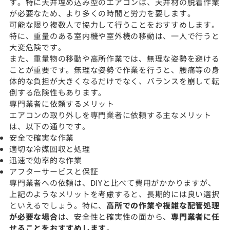
す。特に天井埋め込み型のエアコンは、天井材の脱着作業
が必要なため、より多くの時間と労力を要します。
可能な限り複数人で協力して行うことをおすすめします。
特に、重量のある室内機や室外機の移動は、一人で行うと
大変危険です。
また、重量物の移動や高所作業では、無理な姿勢を避ける
ことが重要です。無理な姿勢で作業を行うと、腰痛等の身
体的な負担が大きくなるだけでなく、バランスを崩して転
倒する危険性もあります。
専門業者に依頼するメリット
エアコンの取り外しを専門業者に依頼する主なメリット
は、以下の通りです。
安全で確実な作業
適切な冷媒回収と処理
迅速で効率的な作業
アフターサービスと保証
専門業者への依頼は、DIYと比べて費用がかかりますが、
上記のようなメリットを考慮すると、長期的には良い選択
といえるでしょう。特に、
高所での作業や複雑な配管処理
が必要な場合
は、安全性と確実性の面から、
専門業者に任
せることをおすすめします
。