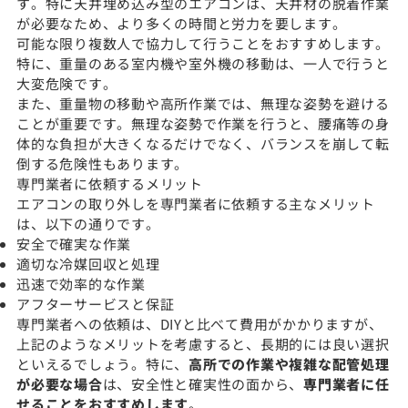
す。特に天井埋め込み型のエアコンは、天井材の脱着作業
が必要なため、より多くの時間と労力を要します。
可能な限り複数人で協力して行うことをおすすめします。
特に、重量のある室内機や室外機の移動は、一人で行うと
大変危険です。
また、重量物の移動や高所作業では、無理な姿勢を避ける
ことが重要です。無理な姿勢で作業を行うと、腰痛等の身
体的な負担が大きくなるだけでなく、バランスを崩して転
倒する危険性もあります。
専門業者に依頼するメリット
エアコンの取り外しを専門業者に依頼する主なメリット
は、以下の通りです。
安全で確実な作業
適切な冷媒回収と処理
迅速で効率的な作業
アフターサービスと保証
専門業者への依頼は、DIYと比べて費用がかかりますが、
上記のようなメリットを考慮すると、長期的には良い選択
といえるでしょう。特に、
高所での作業や複雑な配管処理
が必要な場合
は、安全性と確実性の面から、
専門業者に任
せることをおすすめします
。