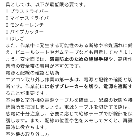
具としては、以下が最低限必要です。
 プラスドライバー
 マイナスドライバー
 モンキーレンチ
 パイプカッター
 はしご
また、作業中に発生する可能性のある断線や冷媒漏れに備
え、ビニールシートやガムテープなども用意しておきまし
ょう。安全面では、
感電防止のための絶縁手袋
や、高所作
業時の安全帯の着用が不可欠です。
電源と配線の確認と切断
エアコン取り外し作業の第一歩は、電源と配線の確認と切
断です。作業前には
必ずブレーカーを切り、電源を遮断
す
ることが重要です。
室内機と室外機の電源ケーブルを確認し、配線の状態や接
続箇所を把握しましょう。電源ケーブルを切断する際は、
感電に十分注意し、必要に応じて絶縁テープで断線部を保
護します。また、配線の位置や色をメモしておくと、再設
置時に役立ちます。
室外機の取り外し方