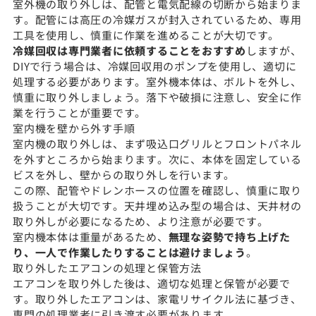
室外機の取り外しは、配管と電気配線の切断から始まりま
す。配管には高圧の冷媒ガスが封入されているため、専用
工具を使用し、慎重に作業を進めることが大切です。
冷媒回収は専門業者に依頼することをおすすめ
しますが、
DIYで行う場合は、冷媒回収用のポンプを使用し、適切に
処理する必要があります。室外機本体は、ボルトを外し、
慎重に取り外しましょう。落下や破損に注意し、安全に作
業を行うことが重要です。
室内機を壁から外す手順
室内機の取り外しは、まず吸込口グリルとフロントパネル
を外すところから始まります。次に、本体を固定している
ビスを外し、壁からの取り外しを行います。
この際、配管やドレンホースの位置を確認し、慎重に取り
扱うことが大切です。天井埋め込み型の場合は、天井材の
取り外しが必要になるため、より注意が必要です。
室内機本体は重量があるため、
無理な姿勢で持ち上げた
り、一人で作業したりすることは避けましょう
。
取り外したエアコンの処理と保管方法
エアコンを取り外した後は、適切な処理と保管が必要で
す。取り外したエアコンは、家電リサイクル法に基づき、
専門の処理業者に引き渡す必要があります。