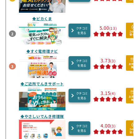
◆ピカくま
5.00
(13)
クチコミ
を見る
2
◆すぐ電修理ナビ
3.73
(3)
クチコミ
を見る
3
◆ご近所でんきサポート
3.15
(4)
クチコミ
を見る
◆やさしいでんき修理隊
4.00
(3)
クチコミ
を見る