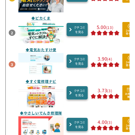
◆ピカくま
5.00
(13)
クチコミ
を見る
2
◆電気おたすけ便
3.90
(4)
クチコミ
を見る
3
◆すぐ電修理ナビ
3.73
(3)
クチコミ
を見る
◆やさしいでんき修理隊
4.00
(3)
クチコミ
を見る