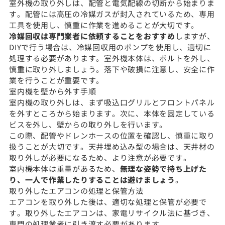
室外機の取り外しは、配管と電気配線の切断から始まりま
す。配管には高圧の冷媒ガスが封入されているため、専用
工具を使用し、慎重に作業を進めることが大切です。
冷媒回収は専門業者に依頼することをおすすめ
しますが、
DIYで行う場合は、冷媒回収用のポンプを使用し、適切に
処理する必要があります。室外機本体は、ボルトを外し、
慎重に取り外しましょう。落下や破損に注意し、安全に作
業を行うことが重要です。
室内機を壁から外す手順
室内機の取り外しは、まず吸込口グリルとフロントパネル
を外すところから始まります。次に、本体を固定している
ビスを外し、壁からの取り外しを行います。
この際、配管やドレンホースの位置を確認し、慎重に取り
扱うことが大切です。天井埋め込み型の場合は、天井材の
取り外しが必要になるため、より注意が必要です。
室内機本体は重量があるため、
無理な姿勢で持ち上げた
り、一人で作業したりすることは避けましょう
。
取り外したエアコンの処理と保管方法
エアコンを取り外した後は、適切な処理と保管が必要で
す。取り外したエアコンは、家電リサイクル法に基づき、
専門の処理業者に引き渡す必要があります。