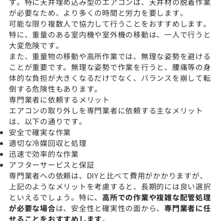
す。特に天井埋め込み型のエアコンは、天井材の脱着作業
が必要なため、より多くの時間と労力を要します。
可能な限り複数人で協力して行うことをおすすめします。
特に、重量のある室内機や室外機の移動は、一人で行うと
大変危険です。
また、重量物の移動や高所作業では、無理な姿勢を避ける
ことが重要です。無理な姿勢で作業を行うと、腰痛等の身
体的な負担が大きくなるだけでなく、バランスを崩して転
倒する危険性もあります。
専門業者に依頼するメリット
エアコンの取り外しを専門業者に依頼する主なメリット
は、以下の通りです。
安全で確実な作業
適切な冷媒回収と処理
迅速で効率的な作業
アフターサービスと保証
専門業者への依頼は、DIYと比べて費用がかかりますが、
上記のようなメリットを考慮すると、長期的には良い選択
といえるでしょう。特に、
高所での作業や複雑な配管処理
が必要な場合
は、安全性と確実性の面から、
専門業者に任
せることをおすすめします
。