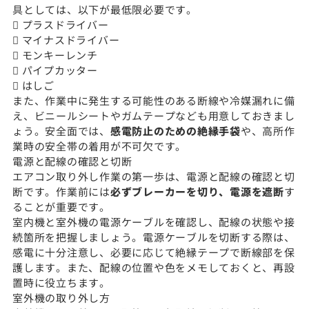
具としては、以下が最低限必要です。
 プラスドライバー
 マイナスドライバー
 モンキーレンチ
 パイプカッター
 はしご
また、作業中に発生する可能性のある断線や冷媒漏れに備
え、ビニールシートやガムテープなども用意しておきまし
ょう。安全面では、
感電防止のための絶縁手袋
や、高所作
業時の安全帯の着用が不可欠です。
電源と配線の確認と切断
エアコン取り外し作業の第一歩は、電源と配線の確認と切
断です。作業前には
必ずブレーカーを切り、電源を遮断
す
ることが重要です。
室内機と室外機の電源ケーブルを確認し、配線の状態や接
続箇所を把握しましょう。電源ケーブルを切断する際は、
感電に十分注意し、必要に応じて絶縁テープで断線部を保
護します。また、配線の位置や色をメモしておくと、再設
置時に役立ちます。
室外機の取り外し方