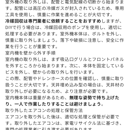
室外機の取り外しは、配管と電気配線の切断から始まりま
す。配管には高圧の冷媒ガスが封入されているため、専用
工具を使用し、慎重に作業を進めることが大切です。
冷媒回収は専門業者に依頼することをおすすめ
しますが、
DIYで行う場合は、冷媒回収用のポンプを使用し、適切に
処理する必要があります。室外機本体は、ボルトを外し、
慎重に取り外しましょう。落下や破損に注意し、安全に作
業を行うことが重要です。
室内機を壁から外す手順
室内機の取り外しは、まず吸込口グリルとフロントパネル
を外すところから始まります。次に、本体を固定している
ビスを外し、壁からの取り外しを行います。
この際、配管やドレンホースの位置を確認し、慎重に取り
扱うことが大切です。天井埋め込み型の場合は、天井材の
取り外しが必要になるため、より注意が必要です。
室内機本体は重量があるため、
無理な姿勢で持ち上げた
り、一人で作業したりすることは避けましょう
。
取り外したエアコンの処理と保管方法
エアコンを取り外した後は、適切な処理と保管が必要で
す。取り外したエアコンは、家電リサイクル法に基づき、
専門の処理業者に引き渡す必要があります。