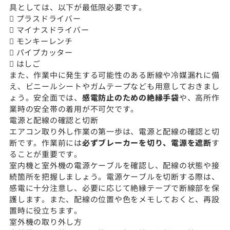
具としては、以下が最低限必要です。
 プラスドライバー
 マイナスドライバー
 モンキーレンチ
 パイプカッター
 はしご
また、作業中に発生する可能性のある断線や冷媒漏れに備
え、ビニールシートやガムテープなども用意しておきまし
ょう。安全面では、
感電防止のための絶縁手袋
や、高所作
業時の安全帯の着用が不可欠です。
電源と配線の確認と切断
エアコン取り外し作業の第一歩は、電源と配線の確認と切
断です。作業前には
必ずブレーカーを切り、電源を遮断
す
ることが重要です。
室内機と室外機の電源ケーブルを確認し、配線の状態や接
続箇所を把握しましょう。電源ケーブルを切断する際は、
感電に十分注意し、必要に応じて絶縁テープで断線部を保
護します。また、配線の位置や色をメモしておくと、再設
置時に役立ちます。
室外機の取り外し方