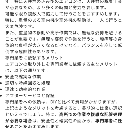
す。特に天井埋め込み型のエアコンは、天井材の脱着作業
が必要なため、より多くの時間と労力を要します。
可能な限り複数人で協力して行うことをおすすめします。
特に、重量のある室内機や室外機の移動は、一人で行うと
大変危険です。
また、重量物の移動や高所作業では、無理な姿勢を避ける
ことが重要です。無理な姿勢で作業を行うと、腰痛等の身
体的な負担が大きくなるだけでなく、バランスを崩して転
倒する危険性もあります。
専門業者に依頼するメリット
エアコンの取り外しを専門業者に依頼する主なメリット
は、以下の通りです。
安全で確実な作業
適切な冷媒回収と処理
迅速で効率的な作業
アフターサービスと保証
専門業者への依頼は、DIYと比べて費用がかかりますが、
上記のようなメリットを考慮すると、長期的には良い選択
といえるでしょう。特に、
高所での作業や複雑な配管処理
が必要な場合
は、安全性と確実性の面から、
専門業者に任
せることをおすすめします
。