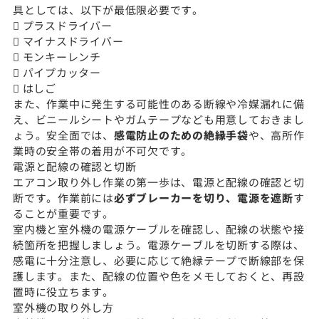
具としては、以下が最低限必要です。
 プラスドライバー
 マイナスドライバー
 モンキーレンチ
 パイプカッター
 はしご
また、作業中に発生する可能性のある断線や冷媒漏れに備
え、ビニールシートやガムテープなども用意しておきまし
ょう。安全面では、
感電防止のための絶縁手袋
や、高所作
業時の安全帯の着用が不可欠です。
電源と配線の確認と切断
エアコン取り外し作業の第一歩は、電源と配線の確認と切
断です。作業前には
必ずブレーカーを切り、電源を遮断
す
ることが重要です。
室内機と室外機の電源ケーブルを確認し、配線の状態や接
続箇所を把握しましょう。電源ケーブルを切断する際は、
感電に十分注意し、必要に応じて絶縁テープで断線部を保
護します。また、配線の位置や色をメモしておくと、再設
置時に役立ちます。
室外機の取り外し方