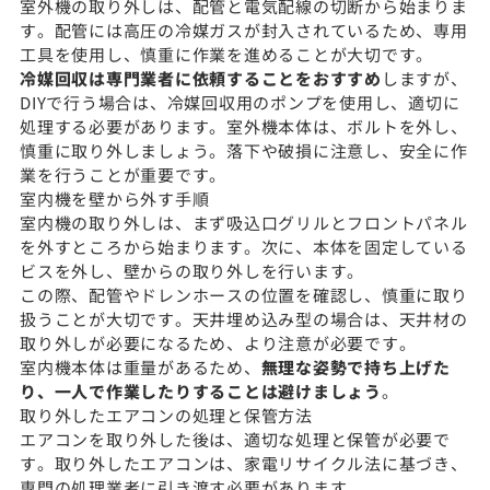
室外機の取り外しは、配管と電気配線の切断から始まりま
す。配管には高圧の冷媒ガスが封入されているため、専用
工具を使用し、慎重に作業を進めることが大切です。
冷媒回収は専門業者に依頼することをおすすめ
しますが、
DIYで行う場合は、冷媒回収用のポンプを使用し、適切に
処理する必要があります。室外機本体は、ボルトを外し、
慎重に取り外しましょう。落下や破損に注意し、安全に作
業を行うことが重要です。
室内機を壁から外す手順
室内機の取り外しは、まず吸込口グリルとフロントパネル
を外すところから始まります。次に、本体を固定している
ビスを外し、壁からの取り外しを行います。
この際、配管やドレンホースの位置を確認し、慎重に取り
扱うことが大切です。天井埋め込み型の場合は、天井材の
取り外しが必要になるため、より注意が必要です。
室内機本体は重量があるため、
無理な姿勢で持ち上げた
り、一人で作業したりすることは避けましょう
。
取り外したエアコンの処理と保管方法
エアコンを取り外した後は、適切な処理と保管が必要で
す。取り外したエアコンは、家電リサイクル法に基づき、
専門の処理業者に引き渡す必要があります。