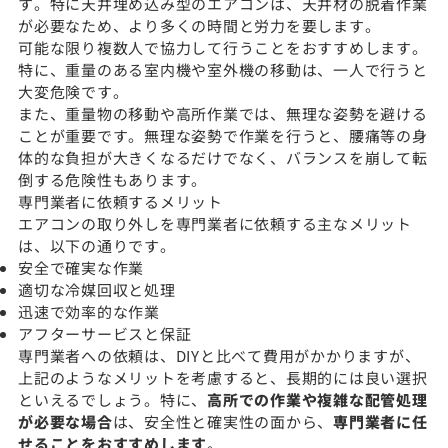
す。特に天井埋め込み型のエアコンは、天井材の脱着作業
が必要なため、より多くの時間と労力を要します。
可能な限り複数人で協力して行うことをおすすめします。
特に、重量のある室内機や室外機の移動は、一人で行うと
大変危険です。
また、重量物の移動や高所作業では、無理な姿勢を避ける
ことが重要です。無理な姿勢で作業を行うと、腰痛等の身
体的な負担が大きくなるだけでなく、バランスを崩して転
倒する危険性もあります。
専門業者に依頼するメリット
エアコンの取り外しを専門業者に依頼する主なメリット
は、以下の通りです。
安全で確実な作業
適切な冷媒回収と処理
迅速で効率的な作業
アフターサービスと保証
専門業者への依頼は、DIYと比べて費用がかかりますが、
上記のようなメリットを考慮すると、長期的には良い選択
といえるでしょう。特に、
高所での作業や複雑な配管処理
が必要な場合
は、安全性と確実性の面から、
専門業者に任
せることをおすすめします
。