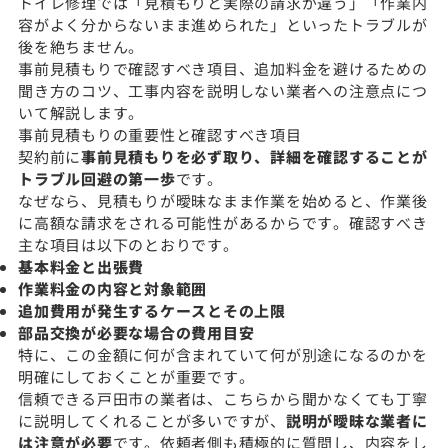
トイレ修理では「見積もりと実際の請求が違う」「作業内
容がよく分からないまま進められた」といったトラブルが
後を絶ちません。
事前見積もりで確認すべき項目、追加料金を避けるための
聞き方のコツ、工事内容を説明しない業者への注意点につ
いて解説します。
事前見積もりの重要性と確認すべき項目
契約前に
事前見積もりを必ず取り、詳細を確認することが
トラブル回避の第一歩
です。
なぜなら、見積もりが曖昧なまま作業を始めると、作業後
に高額な請求をされる可能性があるからです。確認すべき
主な項目は以下のとおりです。
基本料金と出張費
作業料金の内容と対象範囲
追加費用が発生するケースとその上限
部品交換が必要な場合の費用目安
特に、この金額に何が含まれていて何が別途になるのかを
明確にしておくことが重要です。
信頼できる戸田市の業者は、こちらから聞かなくても丁寧
に説明してくれることが多いですが、
説明が曖昧な業者に
は注意が必要
です。依頼者側も積極的に質問し、内容をし