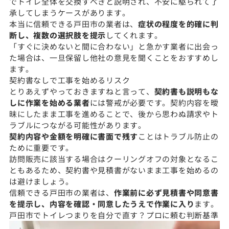
でトイレ全体を交換すべきと説明され、不安に駆られて了
承してしまうケースがあります。
本当に信頼できる戸田市の業者は、
症状の程度を的確に判
断し、複数の選択肢を提示
してくれます。
「すぐに決めないと間に合わない」と急かす業者に出会っ
た場合は、一旦保留し他社の意見を聞くことをおすすめし
ます。
契約書なしで工事を始めるリスク
とりあえずやっておきますねと言って、
契約書も説明もな
しに作業を始める業者
には警戒が必要です。契約内容を曖
昧にしたまま工事を進めることで、後から思わぬ請求やト
ラブルにつながる可能性があります。
契約内容や金額を明確に書面で残す
ことはトラブル防止の
ために重要です。
訪問販売に該当する場合はクーリングオフの対象となるこ
ともあるため、契約書や見積書がないまま工事を始めるの
は避けましょう。
信頼できる戸田市の業者は、
作業前に必ず見積書や同意書
を提示し、内容を確認・同意したうえで作業に入り
ます。
戸田市でトイレつまりを自分で直す？プロに頼む判断基準