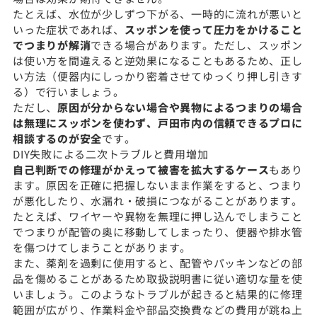
たとえば、水位が少しずつ下がる、一時的に流れが悪いと
いった症状であれば、
スッポンを使って圧力をかけること
でつまりが解消
できる場合があります。ただし、スッポン
は使い方を間違えると逆効果になることもあるため、正し
い方法（便器内にしっかり密着させてゆっくり押し引きす
る）で行いましょう。
ただし、
原因が分からない場合や異物によるつまりの場合
は無理にスッポンを使わず、戸田市内の信頼できるプロに
相談するのが安全
です。
DIY失敗による二次トラブルと費用増加
自己判断での修理がかえって被害を拡大するケース
もあり
ます。原因を正確に把握しないまま作業をすると、つまり
が悪化したり、水漏れ・破損につながることがあります。
たとえば、ワイヤーや異物を無理に押し込んでしまうこと
でつまりが配管の奥に移動してしまったり、便器や排水管
を傷つけてしまうことがあります。
また、薬剤を過剰に使用すると、配管やパッキンなどの部
品を傷めることがあるため取扱説明書に従い適切な量を使
いましょう。このようなトラブルが起きると結果的に修理
範囲が広がり、作業料金や部品交換費などの費用が跳ね上