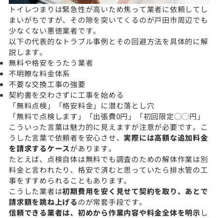
トイレつまりは緊急性が高いため焦って業者に依頼してし
まいがちですが、その隙を突いてくるのが戸田市周辺でも
少なくない悪徳業者です。
以下の代表的なトラブル事例とその回避方法を具体的に解
説します。
無料や格安をうたう業者
不明瞭な料金体系
不要な交換工事の強要
契約書を交わさずに工事を始める
「無料点検」「格安料金」に潜む落とし穴
「無料で点検します」「出張費0円」「初回限定◯◯円」
こういった言葉は魅力的に見えますが注意が必要です。こ
うした言葉で依頼者を安心させ、
実際には高額な追加料金
を請求するケース
があります。
たとえば、点検自体は無料でも調査のための解体作業は別
料金と言われたり、格安で済むと思っていたら排水管の工
事をすすめられることもあります。
こうした業者は
初期費用を安く見せて契約を取り、あとで
請求額を跳ね上げる
のが常套手段です。
信頼できる業者は、初めから作業内容や料金全体を明示
し