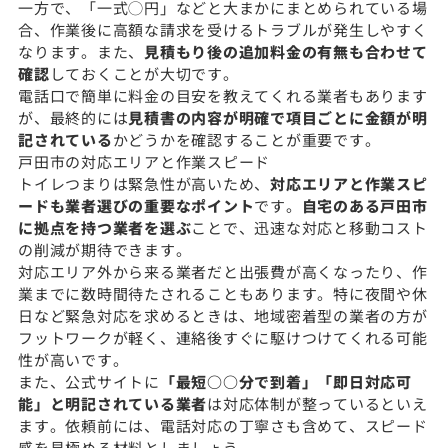
一方で、「一式◯円」などと大まかにまとめられている場
合、作業後に高額な請求を受けるトラブルが発生しやすく
なります。また、
見積もり後の追加料金の有無も合わせて
確認
しておくことが大切です。
電話口で簡単に料金の目安を教えてくれる業者もあります
が、最終的には
見積書の内容が明確で項目ごとに金額が明
記されている
かどうかを確認することが重要です。
戸田市の対応エリアと作業スピード
トイレつまりは緊急性が高いため、
対応エリアと作業スピ
ードも業者選びの重要なポイント
です。
自宅のある戸田市
に拠点を持つ業者を選ぶ
ことで、迅速な対応と移動コスト
の削減が期待できます。
対応エリア外から来る業者だと出張費が高くなったり、作
業までに数時間待たされることもあります。特に夜間や休
日など緊急対応を求めるときは、地域密着型の業者の方が
フットワークが軽く、連絡後すぐに駆けつけてくれる可能
性が高いです。
また、公式サイトに
「最短○○分で到着」「即日対応可
能」と明記されている業者
は対応体制が整っているといえ
ます。依頼前には、電話対応の丁寧さも含めて、スピード
感を見極める材料としましょう。