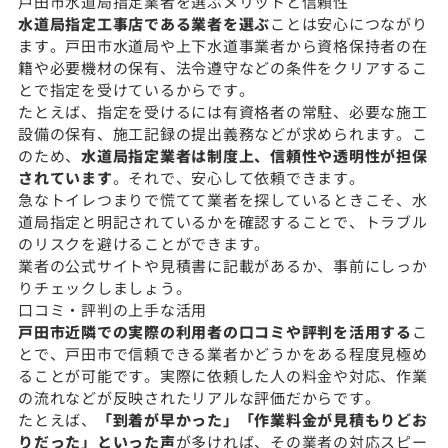
戸田市水道局指定業者を選ぶメリットと信頼性
水道局指定工事店である業者を選ぶ
ことは安心につながり
ます。戸田市水道局や上下水道事業者から資格保持者の在
籍や必要機材の保有、法令遵守などの条件をクリアするこ
とで指定を受けているからです。
たとえば、指定を受けるには有資格者の常駐、必要な施工
設備の保有、施工記録の提出義務などが求められます。こ
のため、
水道局指定業者は制度上、信頼性や透明性が担保
されています
。それで、安心して依頼できます。
急なトイレつまりで慌てて業者を探しているときこそ、水
道局指定と明記されているかを確認することで、トラブル
のリスクを避けることができます。
業者の公式サイトや見積書に記載があるか、事前にしっか
りチェックしましょう。
口コミ・評判の上手な活用
戸田市近隣での実際の利用者の口コミや評判を活用する
こ
とで、戸田市で信頼できる業者かどうかをある程度見極め
ることが可能です。実際に依頼した人の料金や対応、作業
の流れなどが反映されたリアルな評価だからです。
たとえば、
「到着が早かった」「作業料金が見積もりどお
りだった」といった声
が多ければ、その業者の対応スピー