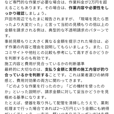
など専門的な作業が必要な場合は、作業料金が2万円を超
えることもあります。その場合は、
作業内容や必要性をし
っかり確認
しましょう。
戸田市周辺でもたまに報告されますが、「現場を見たら思
ったより大変だった」と言って当初の見積もりの倍以上の
金額を請求される例は、典型的な不透明請求のパターンで
す。
事前見積もりと大きく異なる金額を提示された場合は、必
ず作業の内容と理由を説明してもらいましょう。また、口
コミサイトや他社との比較も参考にして高すぎるかどうか
を判断するのも有効です。
施工内容と費用が見合っているかの判断基準
最終的に大切なのは、
支払う金額と実際の施工内容が釣り
合っているかを判断する
ことです。これは業者選びの納得
感と、費用対効果の両方に関わってきます。
「どのような作業を行ったのか」「どの機材を使ったの
か」といった説明が、請求金額に対して妥当かどうかを見
極める基準になります。
たとえば、便器を取り外して配管を清掃したうえで、薬剤
処理まで行った場合であれば2〜3万円という金額にも納得
がいくでしょう。一方で、軽いつまりでスッポンだけを使