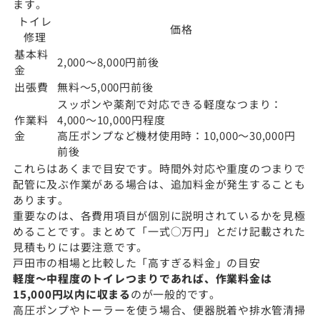
ます。
トイレ
価格
修理
基本料
2,000〜8,000円前後
金
出張費
無料〜5,000円前後
スッポンや薬剤で対応できる軽度なつまり：
作業料
4,000〜10,000円程度
金
高圧ポンプなど機材使用時：10,000〜30,000円
前後
これらはあくまで目安です。時間外対応や重度のつまりで
配管に及ぶ作業がある場合は、追加料金が発生することも
あります。
重要なのは、各費用項目が個別に説明されているかを見極
めることです。まとめて「一式○万円」とだけ記載された
見積もりには要注意です。
戸田市の相場と比較した「高すぎる料金」の目安
軽度〜中程度のトイレつまりであれば、作業料金は
15,000円以内に収まる
のが一般的です。
高圧ポンプやトーラーを使う場合、便器脱着や排水管清掃