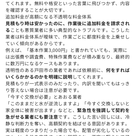
てくれます。無料や格安といった言葉に飛びつかず、内容
を確認することが大切です。
追加料金が高額になる不透明な料金体系
見積もり時は安かったのに、作業後に追加料金を請求され
る
ことも悪質業者に多い典型的なトラブルです。こうした
業者は料金体系が曖昧で、作業ごとに都度料金を上乗せし
ていく傾向があるからです。
例えば、「基本作業3,000円」と書かれていても、実際に
は出張費や調査費、特殊作業費などが積み重なり、最終的
に数万円になるケースもあります。
透明性のある戸田市の業者であれば依頼前に、
何をすれば
いくらかかるのかを明確に説明
してくれます。
見積もりが一式表示のみだったり、内訳を聞いてもはっき
り答えない場合は注意が必要です。
「今すぐ交換が必要」とあおる業者
「このままだと水が逆流しますよ」「今すぐ交換しないと
家全体に被害が出ます」などと、
緊急性を強調して契約を
急がせる業者にも要注意
です。こうした言い回しには、冷
静な判断力を奪い、高額契約を結ばせる意図があります。
実は軽度のつまりだった場合でも、配管が劣化しているの