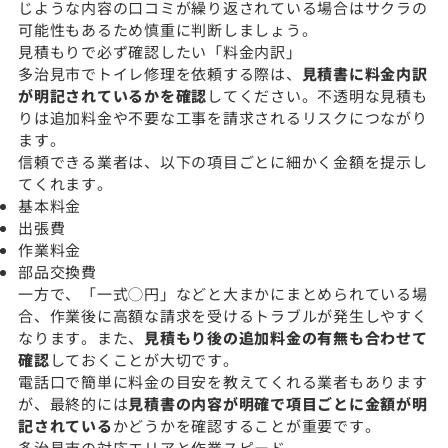
じような内容の口コミが繰り返されている場合はサクラの
可能性もあるため慎重に判断しましょう。
見積もりで必ず確認したい「料金内訳」
多治見市でトイレ修理を依頼する際は、
見積書に料金内訳
が明記されているかを確認
してください。不透明な見積も
りは追加料金や不要な工事を請求されるリスクにつながり
ます。
信頼できる業者は、以下の項目ごとに細かく金額を提示し
てくれます。
基本料金
出張費
作業料金
部品交換費
一方で、「一式◯円」などと大まかにまとめられている場
合、作業後に高額な請求を受けるトラブルが発生しやすく
なります。また、
見積もり後の追加料金の有無も合わせて
確認
しておくことが大切です。
電話口で簡単に料金の目安を教えてくれる業者もあります
が、最終的には
見積書の内容が明確で項目ごとに金額が明
記されている
かどうかを確認することが重要です。
多治見市の対応エリアと作業スピード