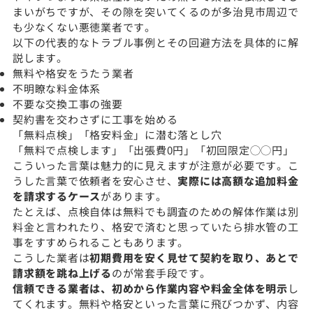
まいがちですが、その隙を突いてくるのが多治見市周辺で
も少なくない悪徳業者です。
以下の代表的なトラブル事例とその回避方法を具体的に解
説します。
無料や格安をうたう業者
不明瞭な料金体系
不要な交換工事の強要
契約書を交わさずに工事を始める
「無料点検」「格安料金」に潜む落とし穴
「無料で点検します」「出張費0円」「初回限定◯◯円」
こういった言葉は魅力的に見えますが注意が必要です。こ
うした言葉で依頼者を安心させ、
実際には高額な追加料金
を請求するケース
があります。
たとえば、点検自体は無料でも調査のための解体作業は別
料金と言われたり、格安で済むと思っていたら排水管の工
事をすすめられることもあります。
こうした業者は
初期費用を安く見せて契約を取り、あとで
請求額を跳ね上げる
のが常套手段です。
信頼できる業者は、初めから作業内容や料金全体を明示
し
てくれます。無料や格安といった言葉に飛びつかず、内容