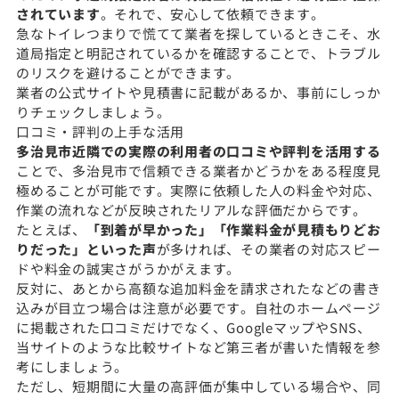
されています
。それで、安心して依頼できます。
急なトイレつまりで慌てて業者を探しているときこそ、水
道局指定と明記されているかを確認することで、トラブル
のリスクを避けることができます。
業者の公式サイトや見積書に記載があるか、事前にしっか
りチェックしましょう。
口コミ・評判の上手な活用
多治見市近隣での実際の利用者の口コミや評判を活用する
ことで、多治見市で信頼できる業者かどうかをある程度見
極めることが可能です。実際に依頼した人の料金や対応、
作業の流れなどが反映されたリアルな評価だからです。
たとえば、
「到着が早かった」「作業料金が見積もりどお
りだった」といった声
が多ければ、その業者の対応スピー
ドや料金の誠実さがうかがえます。
反対に、あとから高額な追加料金を請求されたなどの書き
込みが目立つ場合は注意が必要です。自社のホームページ
に掲載された口コミだけでなく、GoogleマップやSNS、
当サイトのような比較サイトなど第三者が書いた情報を参
考にしましょう。
ただし、短期間に大量の高評価が集中している場合や、同