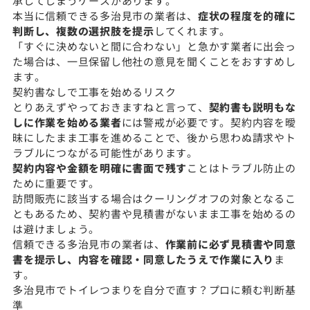
承してしまうケースがあります。
本当に信頼できる多治見市の業者は、
症状の程度を的確に
判断し、複数の選択肢を提示
してくれます。
「すぐに決めないと間に合わない」と急かす業者に出会っ
た場合は、一旦保留し他社の意見を聞くことをおすすめし
ます。
契約書なしで工事を始めるリスク
とりあえずやっておきますねと言って、
契約書も説明もな
しに作業を始める業者
には警戒が必要です。契約内容を曖
昧にしたまま工事を進めることで、後から思わぬ請求やト
ラブルにつながる可能性があります。
契約内容や金額を明確に書面で残す
ことはトラブル防止の
ために重要です。
訪問販売に該当する場合はクーリングオフの対象となるこ
ともあるため、契約書や見積書がないまま工事を始めるの
は避けましょう。
信頼できる多治見市の業者は、
作業前に必ず見積書や同意
書を提示し、内容を確認・同意したうえで作業に入り
ま
す。
多治見市でトイレつまりを自分で直す？プロに頼む判断基
準