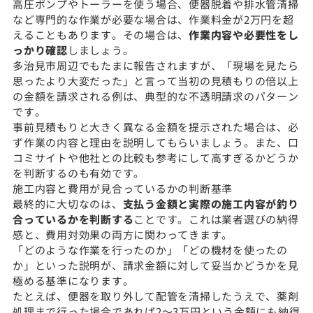
高圧ポンプやトーラーを使う場合、便器脱着や排水管清掃
など専門的な作業が必要な場合は、作業料金が2万円を超
えることもあります。その場合は、
作業内容や必要性をし
っかり確認
しましょう。
多治見市周辺でもたまに報告されますが、「現場を見たら
思ったより大変だった」と言って当初の見積もりの倍以上
の金額を請求される例は、典型的な不透明請求のパターン
です。
事前見積もりと大きく異なる金額を提示された場合は、必
ず作業の内容と理由を説明してもらいましょう。また、口
コミサイトや他社との比較も参考にして高すぎるかどうか
を判断するのも有効です。
施工内容と費用が見合っているかの判断基準
最終的に大切なのは、
支払う金額と実際の施工内容が釣り
合っているかを判断する
ことです。これは業者選びの納得
感と、費用対効果の両方に関わってきます。
「どのような作業を行ったのか」「どの機材を使ったの
か」といった説明が、請求金額に対して妥当かどうかを見
極める基準になります。
たとえば、便器を取り外して配管を清掃したうえで、薬剤
処理まで行った場合であれば2〜3万円という金額にも納得