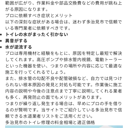
範囲が広がり、作業料金や部品交換費などの費用が跳ね上
がる原因になります。
プロに依頼すべき症状とメリット
以下の深刻な症状がある場合は、迷わず多治見市で信頼で
いる専門業者に依頼すべきです。
トイレの水がまったく引かない
異音がする
水が逆流する
プロは専用機材と経験をもとに、原因を特定し最短で解決
してくれます。高圧ポンプや排水管内視鏡、電動トーラー
といった機器を使い、つまりの場所や内容に応じて最適な
施工を行ってくれるでしょう。
また、排水管の勾配不良や配管破損など、自力では見つけ
られない根本原因の発見と対処も可能です。作業後に施工
内容の説明や今後の注意点まで丁寧に説明してくれる業者
も多く、再発防止の面でもメリットがあります。
つまりが繰り返し発生する場合は、早めにプロの手を借り
るのが賢明です。当サイトでご紹介している多治見市で信
頼できる水道業者リストをご活用ください。
多治見市のトイレ修理の料金相場と適正価格