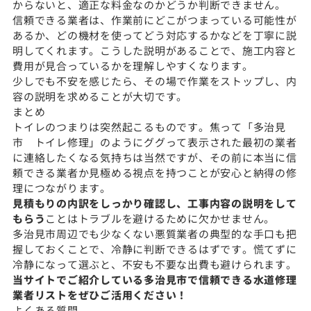
からないと、適正な料金なのかどうか判断できません。
信頼できる業者は、作業前にどこがつまっている可能性が
あるか、どの機材を使ってどう対応するかなどを丁寧に説
明してくれます。こうした説明があることで、施工内容と
費用が見合っているかを理解しやすくなります。
少しでも不安を感じたら、その場で作業をストップし、内
容の説明を求めることが大切です。
まとめ
トイレのつまりは突然起こるものです。焦って「多治見
市 トイレ修理」のようにググって表示された最初の業者
に連絡したくなる気持ちは当然ですが、その前に本当に信
頼できる業者か見極める視点を持つことが安心と納得の修
理につながります。
見積もりの内訳をしっかり確認し、工事内容の説明をして
もらう
ことはトラブルを避けるために欠かせません。
多治見市周辺でも少なくない悪質業者の典型的な手口も把
握しておくことで、冷静に判断できるはずです。慌てずに
冷静になって選ぶと、不安も不要な出費も避けられます。
当サイトでご紹介している多治見市で信頼できる水道修理
業者リストをぜひご活用ください！
よくある質問