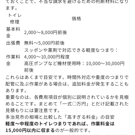
ておくことで、不当な請求を避けるための判断材料になり
ます。
トイレ
価格
修理
基本料
2,000〜8,000円前後
金
出張費
無料〜5,000円前後
スッポンや薬剤で対応できる軽度なつまり：
作業料
4,000〜10,000円程度
金
高圧ポンプなど機材使用時：10,000〜30,000円
前後
これらはあくまで目安です。時間外対応や重度のつまりで
配管に及ぶ作業がある場合は、追加料金が発生することも
あります。
重要なのは、各費用項目が個別に説明されているかを見極
めることです。まとめて「一式○万円」とだけ記載された
見積もりには要注意です。
多治見市の相場と比較した「高すぎる料金」の目安
軽度〜中程度のトイレつまりであれば、作業料金は
15,000円以内に収まる
のが一般的です。