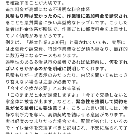
を確認することが大切です。
追加料金が高額になる不透明な料金体系
見積もり時は安かったのに、作業後に追加料金を請求され
る
ことも悪質業者に多い典型的なトラブルです。こうした
業者は料金体系が曖昧で、作業ごとに都度料金を上乗せし
ていく傾向があるからです。
例えば、「基本作業3,000円」と書かれていても、実際に
は出張費や調査費、特殊作業費などが積み重なり、最終的
に数万円になるケースもあります。
透明性のある多治見市の業者であれば依頼前に、
何をすれ
ばいくらかかるのかを明確に説明
してくれます。
見積もりが一式表示のみだったり、内訳を聞いてもはっき
り答えない場合は注意が必要です。
「今すぐ交換が必要」とあおる業者
「このままだと水が逆流しますよ」「今すぐ交換しないと
家全体に被害が出ます」などと、
緊急性を強調して契約を
急がせる業者にも要注意
です。こうした言い回しには、冷
静な判断力を奪い、高額契約を結ばせる意図があります。
実は軽度のつまりだった場合でも、配管が劣化しているの
でトイレ全体を交換すべきと説明され、不安に駆られて了