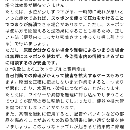
場合は効果が期待できません。
たとえば、水位が少しずつ下がる、一時的に流れが悪いと
いった症状であれば、
スッポンを使って圧力をかけること
でつまりが解消
できる場合があります。ただし、スッポン
は使い方を間違えると逆効果になることもあるため、正し
い方法（便器内にしっかり密着させてゆっくり押し引きす
る）で行いましょう。
ただし、
原因が分からない場合や異物によるつまりの場合
は無理にスッポンを使わず、多治見市内の信頼できるプロ
に相談するのが安全
です。
DIY失敗による二次トラブルと費用増加
自己判断での修理がかえって被害を拡大するケース
もあり
ます。原因を正確に把握しないまま作業をすると、つまり
が悪化したり、水漏れ・破損につながることがあります。
たとえば、ワイヤーや異物を無理に押し込んでしまうこと
でつまりが配管の奥に移動してしまったり、便器や排水管
を傷つけてしまうことがあります。
また、薬剤を過剰に使用すると、配管やパッキンなどの部
品を傷めることがあるため取扱説明書に従い適切な量を使
いましょう。このようなトラブルが起きると結果的に修理