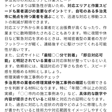
トイレつまりは緊急性が高いため、
対応エリアと作業スピ
ードも業者選びの重要なポイント
です。
自宅のある多治見
市に拠点を持つ業者を選ぶ
ことで、迅速な対応と移動コス
トの削減が期待できます。
対応エリア外から来る業者だと出張費が高くなったり、作
業までに数時間待たされることもあります。特に夜間や休
日など緊急対応を求めるときは、地域密着型の業者の方が
フットワークが軽く、連絡後すぐに駆けつけてくれる可能
性が高いです。
また、公式サイトに
「最短○○分で到着」「即日対応可
能」と明記されている業者
は対応体制が整っているといえ
ます。依頼前には、電話対応の丁寧さも含めて、スピード
感を見極める材料としましょう。
修理実績や施工事例のチェック
多治見市の業者の修理実績や施工事例の確認
も信頼できる
かを判断する材料になります。特に「年間〇件以上の対応
実績」「◯◯市内の施工事例あり」など、
具体的な数字や
内容が提示されている
と経験と対応力の証明になります。
また、過去に対応した症状の内容やどのように修理したか
が書かれていると技術力や対応範囲をイメージしやすくな