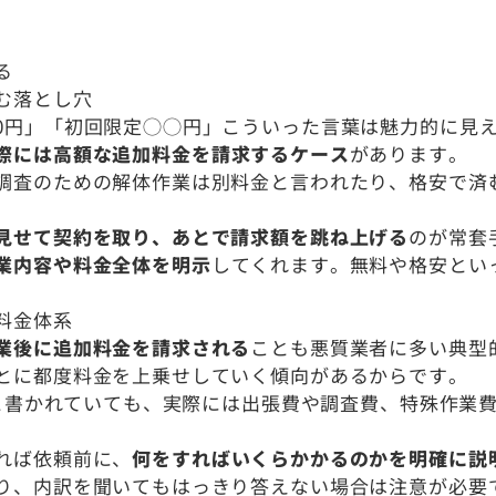
る
む落とし穴
0円」「初回限定◯◯円」こういった言葉は魅力的に見
際には高額な追加料金を請求するケース
があります。
調査のための解体作業は別料金と言われたり、格安で済
。
見せて契約を取り、あとで請求額を跳ね上げる
のが常套
業内容や料金全体を明示
してくれます。無料や格安とい
料金体系
業後に追加料金を請求される
ことも悪質業者に多い典型
とに都度料金を上乗せしていく傾向があるからです。
円」と書かれていても、実際には出張費や調査費、特殊作業
れば依頼前に、
何をすればいくらかかるのかを明確に説
り、内訳を聞いてもはっきり答えない場合は注意が必要