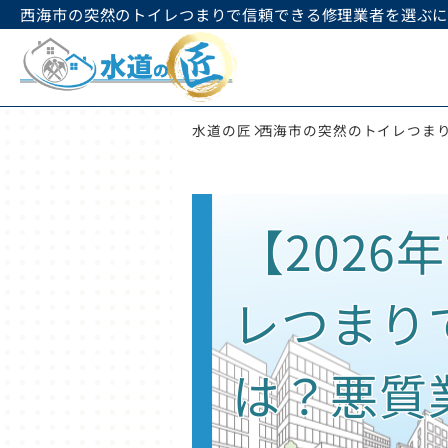
西海市の突然のトイレつまりで信頼できる修理業者を選ぶ
水道の匠
西海市の突然のトイレつま
【202
レつまり
は？悪質