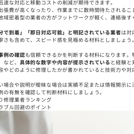
迅速な対応と移動コストの削減が期待できます。
出張費が高くなったり、作業までに数時間待たされるこ
地域密着型の業者の方がフットワークが軽く、連絡後す
分で到着」「即日対応可能」と明記されている業者
は対
寧さも含めて、スピード感を見極める材料としましょう
事例の確認
も信頼できるかを判断する材料になります。
」など、
具体的な数字や内容が提示されている
と経験と
容やどのように修理したかが書かれていると技術力や対
い場合や説明が曖昧な場合は実績不足または情報開示に
例の有無を確認して判断材料にしましょう。
り修理業者ランキング
ラブル回避のポイント