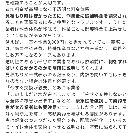
を確認することが大切です。
追加料金が高額になる不透明な料金体系
見積もり時は安かったのに、作業後に追加料金を請求され
る
ことも悪質業者に多い典型的なトラブルです。こうした
業者は料金体系が曖昧で、作業ごとに都度料金を上乗せし
ていく傾向があるからです。
例えば、「基本作業3,000円」と書かれていても、実際に
は出張費や調査費、特殊作業費などが積み重なり、最終的
に数万円になるケースもあります。
透明性のある小千谷市の業者であれば依頼前に、
何をすれ
ばいくらかかるのかを明確に説明
してくれます。
見積もりが一式表示のみだったり、内訳を聞いてもはっき
り答えない場合は注意が必要です。
「今すぐ交換が必要」とあおる業者
「このままだと水が逆流しますよ」「今すぐ交換しないと
家全体に被害が出ます」などと、
緊急性を強調して契約を
急がせる業者にも要注意
です。こうした言い回しには、冷
静な判断力を奪い、高額契約を結ばせる意図があります。
実は軽度のつまりだった場合でも、配管が劣化しているの
でトイレ全体を交換すべきと説明され、不安に駆られて了