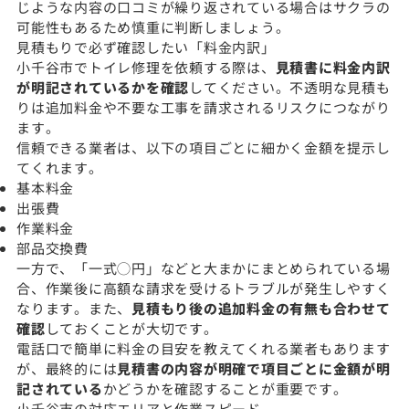
じような内容の口コミが繰り返されている場合はサクラの
可能性もあるため慎重に判断しましょう。
見積もりで必ず確認したい「料金内訳」
小千谷市でトイレ修理を依頼する際は、
見積書に料金内訳
が明記されているかを確認
してください。不透明な見積も
りは追加料金や不要な工事を請求されるリスクにつながり
ます。
信頼できる業者は、以下の項目ごとに細かく金額を提示し
てくれます。
基本料金
出張費
作業料金
部品交換費
一方で、「一式◯円」などと大まかにまとめられている場
合、作業後に高額な請求を受けるトラブルが発生しやすく
なります。また、
見積もり後の追加料金の有無も合わせて
確認
しておくことが大切です。
電話口で簡単に料金の目安を教えてくれる業者もあります
が、最終的には
見積書の内容が明確で項目ごとに金額が明
記されている
かどうかを確認することが重要です。
小千谷市の対応エリアと作業スピード