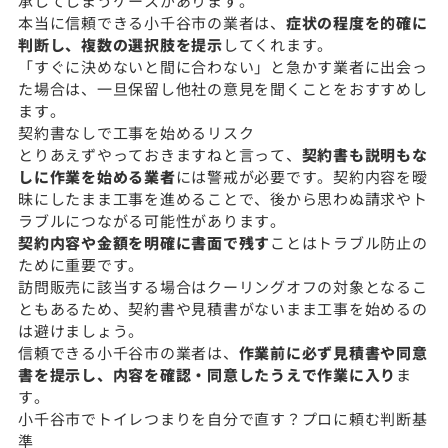
承してしまうケースがあります。
本当に信頼できる小千谷市の業者は、
症状の程度を的確に
判断し、複数の選択肢を提示
してくれます。
「すぐに決めないと間に合わない」と急かす業者に出会っ
た場合は、一旦保留し他社の意見を聞くことをおすすめし
ます。
契約書なしで工事を始めるリスク
とりあえずやっておきますねと言って、
契約書も説明もな
しに作業を始める業者
には警戒が必要です。契約内容を曖
昧にしたまま工事を進めることで、後から思わぬ請求やト
ラブルにつながる可能性があります。
契約内容や金額を明確に書面で残す
ことはトラブル防止の
ために重要です。
訪問販売に該当する場合はクーリングオフの対象となるこ
ともあるため、契約書や見積書がないまま工事を始めるの
は避けましょう。
信頼できる小千谷市の業者は、
作業前に必ず見積書や同意
書を提示し、内容を確認・同意したうえで作業に入り
ま
す。
小千谷市でトイレつまりを自分で直す？プロに頼む判断基
準