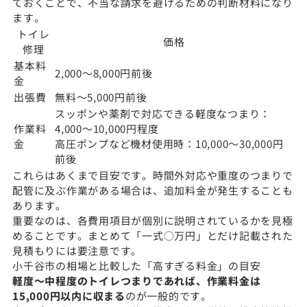
ておくことで、不当な請求を避けるための判断材料になり
ます。
トイレ
価格
修理
基本料
2,000〜8,000円前後
金
出張費
無料〜5,000円前後
スッポンや薬剤で対応できる軽度なつまり：
作業料
4,000〜10,000円程度
金
高圧ポンプなど機材使用時：10,000〜30,000円
前後
これらはあくまで目安です。時間外対応や重度のつまりで
配管に及ぶ作業がある場合は、追加料金が発生することも
あります。
重要なのは、各費用項目が個別に説明されているかを見極
めることです。まとめて「一式○万円」とだけ記載された
見積もりには要注意です。
小千谷市の相場と比較した「高すぎる料金」の目安
軽度〜中程度のトイレつまりであれば、作業料金は
15,000円以内に収まる
のが一般的です。