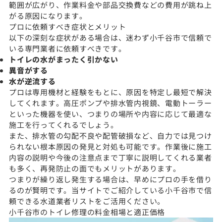
範囲が広がり、作業料金や部品交換費などの費用が跳ね上
がる原因になります。
プロに依頼すべき症状とメリット
以下の深刻な症状がある場合は、迷わず小千谷市で信頼で
いる専門業者に依頼すべきです。
トイレの水がまったく引かない
異音がする
水が逆流する
プロは専用機材と経験をもとに、原因を特定し最短で解決
してくれます。高圧ポンプや排水管内視鏡、電動トーラー
といった機器を使い、つまりの場所や内容に応じて最適な
施工を行ってくれるでしょう。
また、排水管の勾配不良や配管破損など、自力では見つけ
られない根本原因の発見と対処も可能です。作業後に施工
内容の説明や今後の注意点まで丁寧に説明してくれる業者
も多く、再発防止の面でもメリットがあります。
つまりが繰り返し発生する場合は、早めにプロの手を借り
るのが賢明です。当サイトでご紹介している小千谷市で信
頼できる水道業者リストをご活用ください。
小千谷市のトイレ修理の料金相場と適正価格