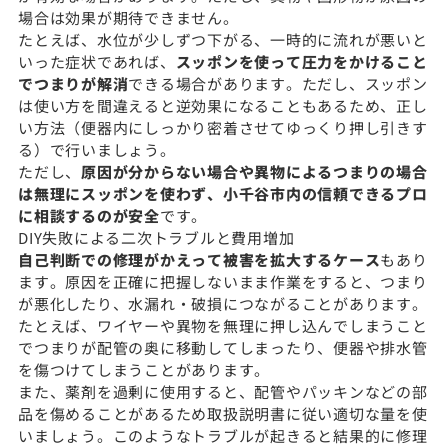
場合は効果が期待できません。
たとえば、水位が少しずつ下がる、一時的に流れが悪いと
いった症状であれば、
スッポンを使って圧力をかけること
でつまりが解消
できる場合があります。ただし、スッポン
は使い方を間違えると逆効果になることもあるため、正し
い方法（便器内にしっかり密着させてゆっくり押し引きす
る）で行いましょう。
ただし、
原因が分からない場合や異物によるつまりの場合
は無理にスッポンを使わず、小千谷市内の信頼できるプロ
に相談するのが安全
です。
DIY失敗による二次トラブルと費用増加
自己判断での修理がかえって被害を拡大するケース
もあり
ます。原因を正確に把握しないまま作業をすると、つまり
が悪化したり、水漏れ・破損につながることがあります。
たとえば、ワイヤーや異物を無理に押し込んでしまうこと
でつまりが配管の奥に移動してしまったり、便器や排水管
を傷つけてしまうことがあります。
また、薬剤を過剰に使用すると、配管やパッキンなどの部
品を傷めることがあるため取扱説明書に従い適切な量を使
いましょう。このようなトラブルが起きると結果的に修理