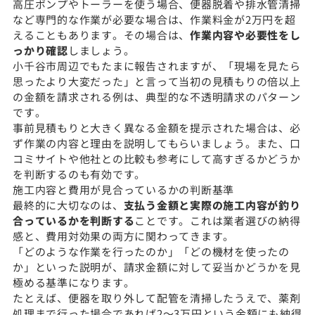
高圧ポンプやトーラーを使う場合、便器脱着や排水管清掃
など専門的な作業が必要な場合は、作業料金が2万円を超
えることもあります。その場合は、
作業内容や必要性をし
っかり確認
しましょう。
小千谷市周辺でもたまに報告されますが、「現場を見たら
思ったより大変だった」と言って当初の見積もりの倍以上
の金額を請求される例は、典型的な不透明請求のパターン
です。
事前見積もりと大きく異なる金額を提示された場合は、必
ず作業の内容と理由を説明してもらいましょう。また、口
コミサイトや他社との比較も参考にして高すぎるかどうか
を判断するのも有効です。
施工内容と費用が見合っているかの判断基準
最終的に大切なのは、
支払う金額と実際の施工内容が釣り
合っているかを判断する
ことです。これは業者選びの納得
感と、費用対効果の両方に関わってきます。
「どのような作業を行ったのか」「どの機材を使ったの
か」といった説明が、請求金額に対して妥当かどうかを見
極める基準になります。
たとえば、便器を取り外して配管を清掃したうえで、薬剤
処理まで行った場合であれば2〜3万円という金額にも納得