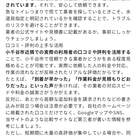
されています
。それで、安心して依頼できます。
急なトイレつまりで慌てて業者を探しているときこそ、水
道局指定と明記されているかを確認することで、トラブル
のリスクを避けることができます。
業者の公式サイトや見積書に記載があるか、事前にしっか
りチェックしましょう。
口コミ・評判の上手な活用
小千谷市近隣での実際の利用者の口コミや評判を活用する
ことで、小千谷市で信頼できる業者かどうかをある程度見
極めることが可能です。実際に依頼した人の料金や対応、
作業の流れなどが反映されたリアルな評価だからです。
たとえば、
「到着が早かった」「作業料金が見積もりどお
りだった」といった声
が多ければ、その業者の対応スピー
ドや料金の誠実さがうかがえます。
反対に、あとから高額な追加料金を請求されたなどの書き
込みが目立つ場合は注意が必要です。自社のホームページ
に掲載された口コミだけでなく、GoogleマップやSNS、
当サイトのような比較サイトなど第三者が書いた情報を参
考にしましょう。
ただし、短期間に大量の高評価が集中している場合や、同