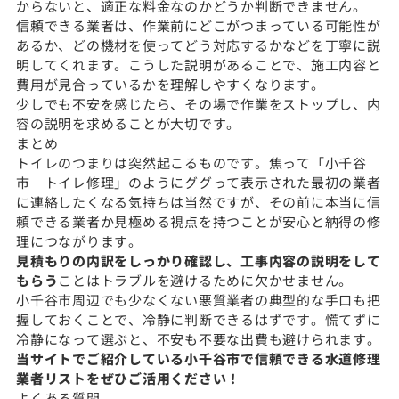
からないと、適正な料金なのかどうか判断できません。
信頼できる業者は、作業前にどこがつまっている可能性が
あるか、どの機材を使ってどう対応するかなどを丁寧に説
明してくれます。こうした説明があることで、施工内容と
費用が見合っているかを理解しやすくなります。
少しでも不安を感じたら、その場で作業をストップし、内
容の説明を求めることが大切です。
まとめ
トイレのつまりは突然起こるものです。焦って「小千谷
市 トイレ修理」のようにググって表示された最初の業者
に連絡したくなる気持ちは当然ですが、その前に本当に信
頼できる業者か見極める視点を持つことが安心と納得の修
理につながります。
見積もりの内訳をしっかり確認し、工事内容の説明をして
もらう
ことはトラブルを避けるために欠かせません。
小千谷市周辺でも少なくない悪質業者の典型的な手口も把
握しておくことで、冷静に判断できるはずです。慌てずに
冷静になって選ぶと、不安も不要な出費も避けられます。
当サイトでご紹介している小千谷市で信頼できる水道修理
業者リストをぜひご活用ください！
よくある質問