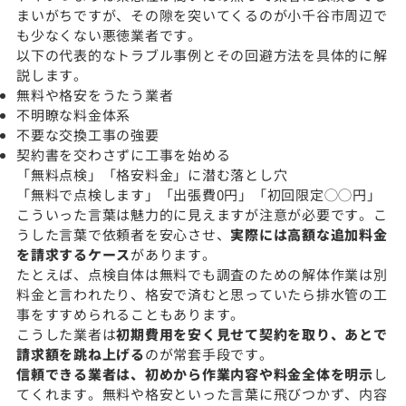
まいがちですが、その隙を突いてくるのが小千谷市周辺で
も少なくない悪徳業者です。
以下の代表的なトラブル事例とその回避方法を具体的に解
説します。
無料や格安をうたう業者
不明瞭な料金体系
不要な交換工事の強要
契約書を交わさずに工事を始める
「無料点検」「格安料金」に潜む落とし穴
「無料で点検します」「出張費0円」「初回限定◯◯円」
こういった言葉は魅力的に見えますが注意が必要です。こ
うした言葉で依頼者を安心させ、
実際には高額な追加料金
を請求するケース
があります。
たとえば、点検自体は無料でも調査のための解体作業は別
料金と言われたり、格安で済むと思っていたら排水管の工
事をすすめられることもあります。
こうした業者は
初期費用を安く見せて契約を取り、あとで
請求額を跳ね上げる
のが常套手段です。
信頼できる業者は、初めから作業内容や料金全体を明示
し
てくれます。無料や格安といった言葉に飛びつかず、内容