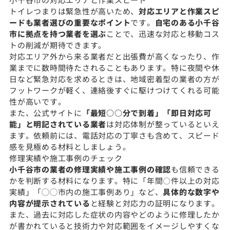
トイレつまりは緊急性が高いため、
対応エリアと作業スピ
ードも業者選びの重要なポイント
です。
自宅のある小千谷
市に拠点を持つ業者を選ぶ
ことで、迅速な対応と移動コス
トの削減が期待できます。
対応エリア外から来る業者だと出張費が高くなったり、作
業までに数時間待たされることもあります。特に夜間や休
日など緊急対応を求めるときは、地域密着型の業者の方が
フットワークが軽く、連絡後すぐに駆けつけてくれる可能
性が高いです。
また、公式サイトに
「最短○○分で到着」「即日対応可
能」と明記されている業者
は対応体制が整っているといえ
ます。依頼前には、電話対応の丁寧さも含めて、スピード
感を見極める材料としましょう。
修理実績や施工事例のチェック
小千谷市の業者の修理実績や施工事例の確認
も信頼できる
かを判断する材料になります。特に「年間〇件以上の対応
実績」「◯◯市内の施工事例あり」など、
具体的な数字や
内容が提示されている
と経験と対応力の証明になります。
また、過去に対応した症状の内容やどのように修理したか
が書かれていると技術力や対応範囲をイメージしやすくな