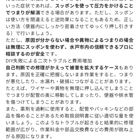
いった症状であれば、
スッポンを使って圧力をかけること
でつまりが解消
できる場合があります。ただし、スッポン
は使い方を間違えると逆効果になることもあるため、正し
い方法（便器内にしっかり密着させてゆっくり押し引きす
る）で行いましょう。
ただし、
原因が分からない場合や異物によるつまりの場合
は無理にスッポンを使わず、水戸市内の信頼できるプロに
相談するのが安全
です。
DIY失敗による二次トラブルと費用増加
自己判断での修理がかえって被害を拡大するケース
もあり
ます。原因を正確に把握しないまま作業をすると、つまり
が悪化したり、水漏れ・破損につながることがあります。
たとえば、ワイヤーや異物を無理に押し込んでしまうこと
でつまりが配管の奥に移動してしまったり、便器や排水管
を傷つけてしまうことがあります。
また、薬剤を過剰に使用すると、配管やパッキンなどの部
品を傷めることがあるため取扱説明書に従い適切な量を使
いましょう。このようなトラブルが起きると結果的に修理
範囲が広がり、作業料金や部品交換費などの費用が跳ね上
がる原因になります。