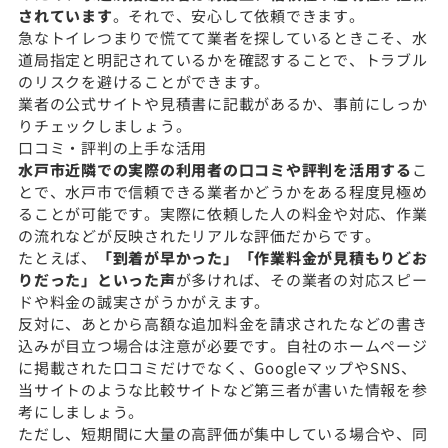
されています
。それで、安心して依頼できます。
急なトイレつまりで慌てて業者を探しているときこそ、水
道局指定と明記されているかを確認することで、トラブル
のリスクを避けることができます。
業者の公式サイトや見積書に記載があるか、事前にしっか
りチェックしましょう。
口コミ・評判の上手な活用
水戸市近隣での実際の利用者の口コミや評判を活用する
こ
とで、水戸市で信頼できる業者かどうかをある程度見極め
ることが可能です。実際に依頼した人の料金や対応、作業
の流れなどが反映されたリアルな評価だからです。
たとえば、
「到着が早かった」「作業料金が見積もりどお
りだった」といった声
が多ければ、その業者の対応スピー
ドや料金の誠実さがうかがえます。
反対に、あとから高額な追加料金を請求されたなどの書き
込みが目立つ場合は注意が必要です。自社のホームページ
に掲載された口コミだけでなく、GoogleマップやSNS、
当サイトのような比較サイトなど第三者が書いた情報を参
考にしましょう。
ただし、短期間に大量の高評価が集中している場合や、同