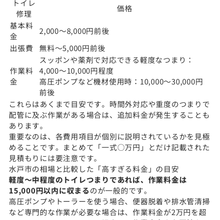
トイレ
価格
修理
基本料
2,000〜8,000円前後
金
出張費
無料〜5,000円前後
スッポンや薬剤で対応できる軽度なつまり：
作業料
4,000〜10,000円程度
金
高圧ポンプなど機材使用時：10,000〜30,000円
前後
これらはあくまで目安です。時間外対応や重度のつまりで
配管に及ぶ作業がある場合は、追加料金が発生することも
あります。
重要なのは、各費用項目が個別に説明されているかを見極
めることです。まとめて「一式○万円」とだけ記載された
見積もりには要注意です。
水戸市の相場と比較した「高すぎる料金」の目安
軽度〜中程度のトイレつまりであれば、作業料金は
15,000円以内に収まる
のが一般的です。
高圧ポンプやトーラーを使う場合、便器脱着や排水管清掃
など専門的な作業が必要な場合は、作業料金が2万円を超