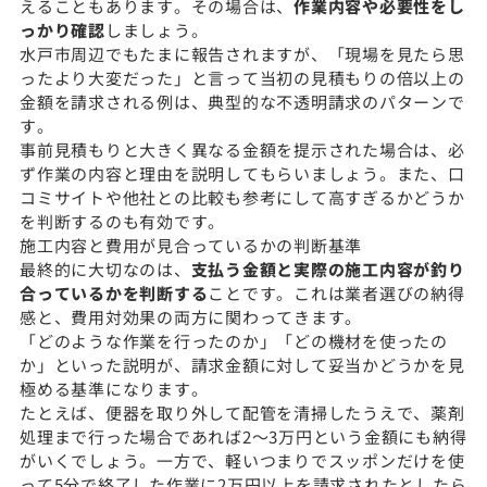
えることもあります。その場合は、
作業内容や必要性をし
っかり確認
しましょう。
水戸市周辺でもたまに報告されますが、「現場を見たら思
ったより大変だった」と言って当初の見積もりの倍以上の
金額を請求される例は、典型的な不透明請求のパターンで
す。
事前見積もりと大きく異なる金額を提示された場合は、必
ず作業の内容と理由を説明してもらいましょう。また、口
コミサイトや他社との比較も参考にして高すぎるかどうか
を判断するのも有効です。
施工内容と費用が見合っているかの判断基準
最終的に大切なのは、
支払う金額と実際の施工内容が釣り
合っているかを判断する
ことです。これは業者選びの納得
感と、費用対効果の両方に関わってきます。
「どのような作業を行ったのか」「どの機材を使ったの
か」といった説明が、請求金額に対して妥当かどうかを見
極める基準になります。
たとえば、便器を取り外して配管を清掃したうえで、薬剤
処理まで行った場合であれば2〜3万円という金額にも納得
がいくでしょう。一方で、軽いつまりでスッポンだけを使
って5分で終了した作業に2万円以上を請求されたとしたら