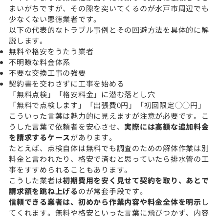
まいがちですが、その隙を突いてくるのが水戸市周辺でも
少なくない悪徳業者です。
以下の代表的なトラブル事例とその回避方法を具体的に解
説します。
無料や格安をうたう業者
不明瞭な料金体系
不要な交換工事の強要
契約書を交わさずに工事を始める
「無料点検」「格安料金」に潜む落とし穴
「無料で点検します」「出張費0円」「初回限定◯◯円」
こういった言葉は魅力的に見えますが注意が必要です。こ
うした言葉で依頼者を安心させ、
実際には高額な追加料金
を請求するケース
があります。
たとえば、点検自体は無料でも調査のための解体作業は別
料金と言われたり、格安で済むと思っていたら排水管の工
事をすすめられることもあります。
こうした業者は
初期費用を安く見せて契約を取り、あとで
請求額を跳ね上げる
のが常套手段です。
信頼できる業者は、初めから作業内容や料金全体を明示
し
てくれます。無料や格安といった言葉に飛びつかず、内容