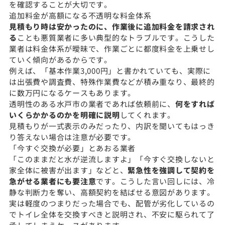
を確認することが大切です。
追加料金が高額になる不透明な料金体系
見積もり時は安かったのに、作業後に追加料金を請求され
る
ことも悪質業者に多い典型的なトラブルです。こうした
業者は料金体系が曖昧で、作業ごとに都度料金を上乗せし
ていく傾向があるからです。
例えば、「基本作業3,000円」と書かれていても、実際に
は出張費や調査費、特殊作業費などが積み重なり、最終的
に数万円になるケースもあります。
透明性のある水戸市の業者であれば依頼前に、
何をすれば
いくらかかるのかを明確に説明
してくれます。
見積もりが一式表示のみだったり、内訳を聞いてもはっき
り答えない場合は注意が必要です。
「今すぐ交換が必要」とあおる業者
「このままだと水が逆流しますよ」「今すぐ交換しないと
家全体に被害が出ます」などと、
緊急性を強調して契約を
急がせる業者にも要注意
です。こうした言い回しには、冷
静な判断力を奪い、高額契約を結ばせる意図があります。
実は軽度のつまりだった場合でも、配管が劣化しているの
でトイレ全体を交換すべきと説明され、不安に駆られて了