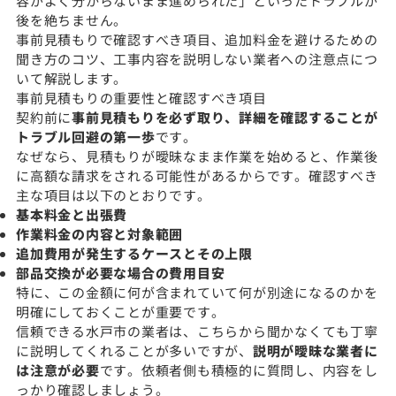
容がよく分からないまま進められた」といったトラブルが
後を絶ちません。
事前見積もりで確認すべき項目、追加料金を避けるための
聞き方のコツ、工事内容を説明しない業者への注意点につ
いて解説します。
事前見積もりの重要性と確認すべき項目
契約前に
事前見積もりを必ず取り、詳細を確認することが
トラブル回避の第一歩
です。
なぜなら、見積もりが曖昧なまま作業を始めると、作業後
に高額な請求をされる可能性があるからです。確認すべき
主な項目は以下のとおりです。
基本料金と出張費
作業料金の内容と対象範囲
追加費用が発生するケースとその上限
部品交換が必要な場合の費用目安
特に、この金額に何が含まれていて何が別途になるのかを
明確にしておくことが重要です。
信頼できる水戸市の業者は、こちらから聞かなくても丁寧
に説明してくれることが多いですが、
説明が曖昧な業者に
は注意が必要
です。依頼者側も積極的に質問し、内容をし
っかり確認しましょう。