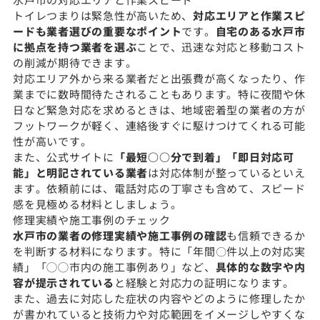
トイレつまりは緊急性が高いため、
対応エリアと作業スピ
ードも業者選びの重要なポイント
です。
自宅のある水戸市
に拠点を持つ業者を選ぶ
ことで、迅速な対応と移動コスト
の削減が期待できます。
対応エリア外から来る業者だと出張費が高くなったり、作
業までに数時間待たされることもあります。特に夜間や休
日など緊急対応を求めるときは、地域密着型の業者の方が
フットワークが軽く、連絡後すぐに駆けつけてくれる可能
性が高いです。
また、公式サイトに
「最短○○分で到着」「即日対応可
能」と明記されている業者
は対応体制が整っているといえ
ます。依頼前には、電話対応の丁寧さも含めて、スピード
感を見極める材料としましょう。
修理実績や施工事例のチェック
水戸市の業者の修理実績や施工事例の確認
も信頼できるか
を判断する材料になります。特に「年間〇件以上の対応実
績」「◯◯市内の施工事例あり」など、
具体的な数字や内
容が提示されている
と経験と対応力の証明になります。
また、過去に対応した症状の内容やどのように修理したか
が書かれていると技術力や対応範囲をイメージしやすくな