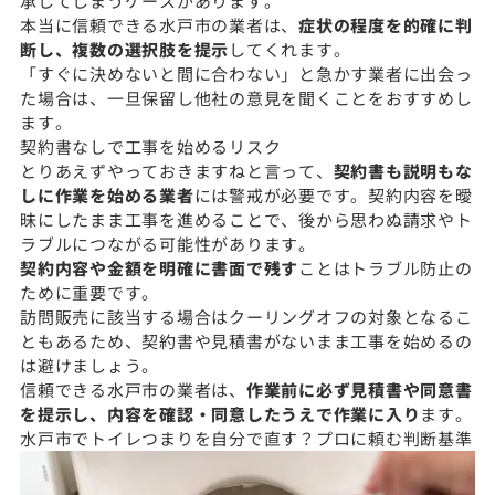
承してしまうケースがあります。
本当に信頼できる水戸市の業者は、
症状の程度を的確に判
断し、複数の選択肢を提示
してくれます。
「すぐに決めないと間に合わない」と急かす業者に出会っ
た場合は、一旦保留し他社の意見を聞くことをおすすめし
ます。
契約書なしで工事を始めるリスク
とりあえずやっておきますねと言って、
契約書も説明もな
しに作業を始める業者
には警戒が必要です。契約内容を曖
昧にしたまま工事を進めることで、後から思わぬ請求やト
ラブルにつながる可能性があります。
契約内容や金額を明確に書面で残す
ことはトラブル防止の
ために重要です。
訪問販売に該当する場合はクーリングオフの対象となるこ
ともあるため、契約書や見積書がないまま工事を始めるの
は避けましょう。
信頼できる水戸市の業者は、
作業前に必ず見積書や同意書
を提示し、内容を確認・同意したうえで作業に入り
ます。
水戸市でトイレつまりを自分で直す？プロに頼む判断基準