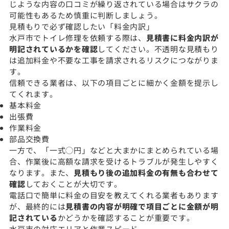
じような内容の口コミが繰り返されている場合はサクラの
可能性もあるため慎重に判断しましょう。
見積もりで必ず確認したい「料金内訳」
水戸市でトイレ修理を依頼する際は、
見積書に料金内訳が
明記されているかを確認
してください。不透明な見積もり
は追加料金や不要な工事を請求されるリスクにつながりま
す。
信頼できる業者は、以下の項目ごとに細かく金額を提示し
てくれます。
基本料金
出張費
作業料金
部品交換費
一方で、「一式◯円」などと大まかにまとめられている場
合、作業後に高額な請求を受けるトラブルが発生しやすく
なります。また、
見積もり後の追加料金の有無も合わせて
確認
しておくことが大切です。
電話口で簡単に料金の目安を教えてくれる業者もあります
が、最終的には
見積書の内容が明確で項目ごとに金額が明
記されている
かどうかを確認することが重要です。
水戸市の対応エリアと作業スピード