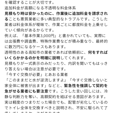
を確認することが大切です。
追加料金が高額になる不透明な料金体系
見積もり時は安かったのに、作業後に追加料金を請求され
る
ことも悪質業者に多い典型的なトラブルです。こうした
業者は料金体系が曖昧で、作業ごとに都度料金を上乗せし
ていく傾向があるからです。
例えば、「基本作業3,000円」と書かれていても、実際に
は出張費や調査費、特殊作業費などが積み重なり、最終的
に数万円になるケースもあります。
透明性のある高知市の業者であれば依頼前に、
何をすれば
いくらかかるのかを明確に説明
してくれます。
見積もりが一式表示のみだったり、内訳を聞いてもはっき
り答えない場合は注意が必要です。
「今すぐ交換が必要」とあおる業者
「このままだと水が逆流しますよ」「今すぐ交換しないと
家全体に被害が出ます」などと、
緊急性を強調して契約を
急がせる業者にも要注意
です。こうした言い回しには、冷
静な判断力を奪い、高額契約を結ばせる意図があります。
実は軽度のつまりだった場合でも、配管が劣化しているの
でトイレ全体を交換すべきと説明され、不安に駆られて了