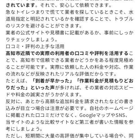
されています
。それで、安心して依頼できます。
急なトイレつまりで慌てて業者を探しているときこそ、水
道局指定と明記されているかを確認することで、トラブル
のリスクを避けることができます。
業者の公式サイトや見積書に記載があるか、事前にしっか
りチェックしましょう。
口コミ・評判の上手な活用
高知市近隣での実際の利用者の口コミや評判を活用する
こ
とで、高知市で信頼できる業者かどうかをある程度見極め
ることが可能です。実際に依頼した人の料金や対応、作業
の流れなどが反映されたリアルな評価だからです。
たとえば、
「到着が早かった」「作業料金が見積もりどお
りだった」といった声
が多ければ、その業者の対応スピー
ドや料金の誠実さがうかがえます。
反対に、あとから高額な追加料金を請求されたなどの書き
込みが目立つ場合は注意が必要です。自社のホームページ
に掲載された口コミだけでなく、GoogleマップやSNS、
当サイトのような比較サイトなど第三者が書いた情報を参
考にしましょう。
ただし、短期間に大量の高評価が集中している場合や、同