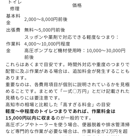
トイレ
価格
修理
基本料
2,000〜8,000円前後
金
出張費
無料〜5,000円前後
スッポンや薬剤で対応できる軽度なつまり：
作業料
4,000〜10,000円程度
金
高圧ポンプなど機材使用時：10,000〜30,000円
前後
これらはあくまで目安です。時間外対応や重度のつまりで
配管に及ぶ作業がある場合は、追加料金が発生することも
あります。
重要なのは、各費用項目が個別に説明されているかを見極
めることです。まとめて「一式○万円」とだけ記載された
見積もりには要注意です。
高知市の相場と比較した「高すぎる料金」の目安
軽度〜中程度のトイレつまりであれば、作業料金は
15,000円以内に収まる
のが一般的です。
高圧ポンプやトーラーを使う場合、便器脱着や排水管清掃
など専門的な作業が必要な場合は、作業料金が2万円を超