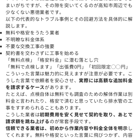
まいがちですが、その隙を突いてくるのが高知市周辺でも
少なくない悪徳業者です。
以下の代表的なトラブル事例とその回避方法を具体的に解
説します。
無料や格安をうたう業者
不明瞭な料金体系
不要な交換工事の強要
契約書を交わさずに工事を始める
「無料点検」「格安料金」に潜む落とし穴
「無料で点検します」「出張費0円」「初回限定◯◯円」
こういった言葉は魅力的に見えますが注意が必要です。こ
うした言葉で依頼者を安心させ、
実際には高額な追加料金
を請求するケース
があります。
たとえば、点検自体は無料でも調査のための解体作業は別
料金と言われたり、格安で済むと思っていたら排水管の工
事をすすめられることもあります。
こうした業者は
初期費用を安く見せて契約を取り、あとで
請求額を跳ね上げる
のが常套手段です。
信頼できる業者は、初めから作業内容や料金全体を明示
し
てくれます。無料や格安といった言葉に飛びつかず、内容