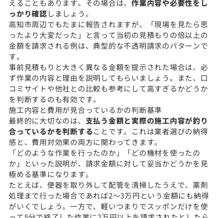
えることもあります。その場合は、
作業内容や必要性をし
っかり確認
しましょう。
高知市周辺でもたまに報告されますが、「現場を見たら思
ったより大変だった」と言って当初の見積もりの倍以上の
金額を請求される例は、典型的な不透明請求のパターンで
す。
事前見積もりと大きく異なる金額を提示された場合は、必
ず作業の内容と理由を説明してもらいましょう。また、口
コミサイトや他社との比較も参考にして高すぎるかどうか
を判断するのも有効です。
施工内容と費用が見合っているかの判断基準
最終的に大切なのは、
支払う金額と実際の施工内容が釣り
合っているかを判断する
ことです。これは業者選びの納得
感と、費用対効果の両方に関わってきます。
「どのような作業を行ったのか」「どの機材を使ったの
か」といった説明が、請求金額に対して妥当かどうかを見
極める基準になります。
たとえば、便器を取り外して配管を清掃したうえで、薬剤
処理まで行った場合であれば2〜3万円という金額にも納得
がいくでしょう。一方で、軽いつまりでスッポンだけを使
って5分で終了した作業に2万円以上を請求されたとしたら