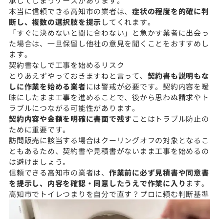
承してしまうケースがあります。
本当に信頼できる高知市の業者は、
症状の程度を的確に判
断し、複数の選択肢を提示
してくれます。
「すぐに決めないと間に合わない」と急かす業者に出会っ
た場合は、一旦保留し他社の意見を聞くことをおすすめし
ます。
契約書なしで工事を始めるリスク
とりあえずやっておきますねと言って、
契約書も説明もな
しに作業を始める業者
には警戒が必要です。契約内容を曖
昧にしたまま工事を進めることで、後から思わぬ請求やト
ラブルにつながる可能性があります。
契約内容や金額を明確に書面で残す
ことはトラブル防止の
ために重要です。
訪問販売に該当する場合はクーリングオフの対象となるこ
ともあるため、契約書や見積書がないまま工事を始めるの
は避けましょう。
信頼できる高知市の業者は、
作業前に必ず見積書や同意書
を提示し、内容を確認・同意したうえで作業に入り
ます。
高知市でトイレつまりを自分で直す？プロに頼む判断基準