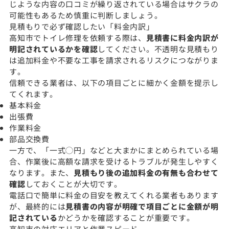
じような内容の口コミが繰り返されている場合はサクラの
可能性もあるため慎重に判断しましょう。
見積もりで必ず確認したい「料金内訳」
高知市でトイレ修理を依頼する際は、
見積書に料金内訳が
明記されているかを確認
してください。不透明な見積もり
は追加料金や不要な工事を請求されるリスクにつながりま
す。
信頼できる業者は、以下の項目ごとに細かく金額を提示し
てくれます。
基本料金
出張費
作業料金
部品交換費
一方で、「一式◯円」などと大まかにまとめられている場
合、作業後に高額な請求を受けるトラブルが発生しやすく
なります。また、
見積もり後の追加料金の有無も合わせて
確認
しておくことが大切です。
電話口で簡単に料金の目安を教えてくれる業者もあります
が、最終的には
見積書の内容が明確で項目ごとに金額が明
記されている
かどうかを確認することが重要です。
高知市の対応エリアと作業スピード