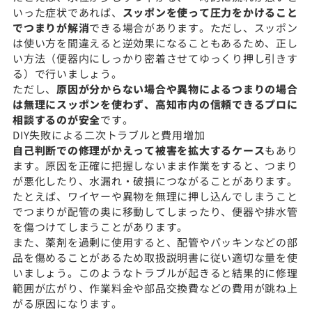
いった症状であれば、
スッポンを使って圧力をかけること
でつまりが解消
できる場合があります。ただし、スッポン
は使い方を間違えると逆効果になることもあるため、正し
い方法（便器内にしっかり密着させてゆっくり押し引きす
る）で行いましょう。
ただし、
原因が分からない場合や異物によるつまりの場合
は無理にスッポンを使わず、高知市内の信頼できるプロに
相談するのが安全
です。
DIY失敗による二次トラブルと費用増加
自己判断での修理がかえって被害を拡大するケース
もあり
ます。原因を正確に把握しないまま作業をすると、つまり
が悪化したり、水漏れ・破損につながることがあります。
たとえば、ワイヤーや異物を無理に押し込んでしまうこと
でつまりが配管の奥に移動してしまったり、便器や排水管
を傷つけてしまうことがあります。
また、薬剤を過剰に使用すると、配管やパッキンなどの部
品を傷めることがあるため取扱説明書に従い適切な量を使
いましょう。このようなトラブルが起きると結果的に修理
範囲が広がり、作業料金や部品交換費などの費用が跳ね上
がる原因になります。