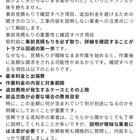
容がよく分からないまま進められた」といったトラブルが
後を絶ちません。
事前見積もりで確認すべき項目、追加料金を避けるための
聞き方のコツ、工事内容を説明しない業者への注意点につ
いて解説します。
事前見積もりの重要性と確認すべき項目
契約前に
事前見積もりを必ず取り、詳細を確認することが
トラブル回避の第一歩
です。
なぜなら、見積もりが曖昧なまま作業を始めると、作業後
に高額な請求をされる可能性があるからです。確認すべき
主な項目は以下のとおりです。
基本料金と出張費
作業料金の内容と対象範囲
追加費用が発生するケースとその上限
部品交換が必要な場合の費用目安
特に、この金額に何が含まれていて何が別途になるのかを
明確にしておくことが重要です。
信頼できる高知市の業者は、こちらから聞かなくても丁寧
に説明してくれることが多いですが、
説明が曖昧な業者に
は注意が必要
です。依頼者側も積極的に質問し、内容をし
っかり確認しましょう。