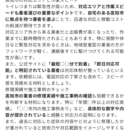
トイレつまりは緊急性が高いため、
対応エリアと作業スピ
ードも業者選びの重要なポイント
です。
自宅のある高知市
に拠点を持つ業者を選ぶ
ことで、迅速な対応と移動コスト
の削減が期待できます。
対応エリア外から来る業者だと出張費が高くなったり、作
業までに数時間待たされることもあります。特に夜間や休
日など緊急対応を求めるときは、地域密着型の業者の方が
フットワークが軽く、連絡後すぐに駆けつけてくれる可能
性が高いです。
また、公式サイトに
「最短○○分で到着」「即日対応可
能」と明記されている業者
は対応体制が整っているといえ
ます。依頼前には、電話対応の丁寧さも含めて、スピード
感を見極める材料としましょう。
修理実績や施工事例のチェック
高知市の業者の修理実績や施工事例の確認
も信頼できるか
を判断する材料になります。特に「年間〇件以上の対応実
績」「◯◯市内の施工事例あり」など、
具体的な数字や内
容が提示されている
と経験と対応力の証明になります。
また、過去に対応した症状の内容やどのように修理したか
が書かれていると技術力や対応範囲をイメージしやすくな