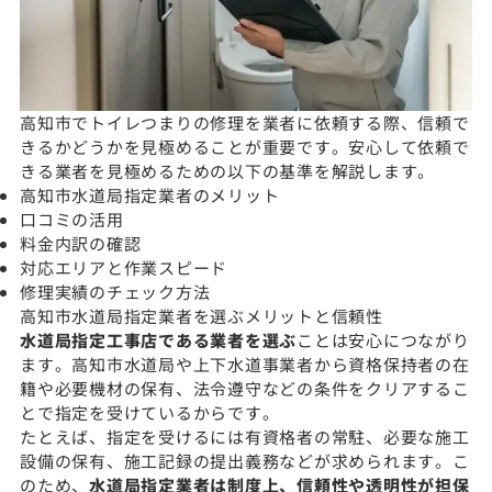
高知市でトイレつまりの修理を業者に依頼する際、信頼で
きるかどうかを見極めることが重要です。安心して依頼で
きる業者を見極めるための以下の基準を解説します。
高知市水道局指定業者のメリット
口コミの活用
料金内訳の確認
対応エリアと作業スピード
修理実績のチェック方法
高知市水道局指定業者を選ぶメリットと信頼性
水道局指定工事店である業者を選ぶ
ことは安心につながり
ます。高知市水道局や上下水道事業者から資格保持者の在
籍や必要機材の保有、法令遵守などの条件をクリアするこ
とで指定を受けているからです。
たとえば、指定を受けるには有資格者の常駐、必要な施工
設備の保有、施工記録の提出義務などが求められます。こ
のため、
水道局指定業者は制度上、信頼性や透明性が担保