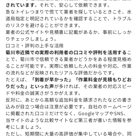
されています
。それで、安心して依頼できます。
急なトイレつまりで慌てて業者を探しているときこそ、水
道局指定と明記されているかを確認することで、トラブル
のリスクを避けることができます。
業者の公式サイトや見積書に記載があるか、事前にしっか
りチェックしましょう。
口コミ・評判の上手な活用
菊川市近隣での実際の利用者の口コミや評判を活用する
こ
とで、菊川市で信頼できる業者かどうかをある程度見極め
ることが可能です。実際に依頼した人の料金や対応、作業
の流れなどが反映されたリアルな評価だからです。
たとえば、
「到着が早かった」「作業料金が見積もりどお
りだった」といった声
が多ければ、その業者の対応スピー
ドや料金の誠実さがうかがえます。
反対に、あとから高額な追加料金を請求されたなどの書き
込みが目立つ場合は注意が必要です。自社のホームページ
に掲載された口コミだけでなく、GoogleマップやSNS、
当サイトのような比較サイトなど第三者が書いた情報を参
考にしましょう。
ただし、短期間に大量の高評価が集中している場合や、同