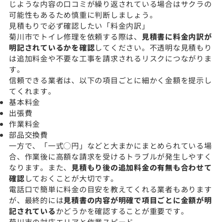
じような内容の口コミが繰り返されている場合はサクラの
可能性もあるため慎重に判断しましょう。
見積もりで必ず確認したい「料金内訳」
菊川市でトイレ修理を依頼する際は、
見積書に料金内訳が
明記されているかを確認
してください。不透明な見積もり
は追加料金や不要な工事を請求されるリスクにつながりま
す。
信頼できる業者は、以下の項目ごとに細かく金額を提示し
てくれます。
基本料金
出張費
作業料金
部品交換費
一方で、「一式◯円」などと大まかにまとめられている場
合、作業後に高額な請求を受けるトラブルが発生しやすく
なります。また、
見積もり後の追加料金の有無も合わせて
確認
しておくことが大切です。
電話口で簡単に料金の目安を教えてくれる業者もあります
が、最終的には
見積書の内容が明確で項目ごとに金額が明
記されている
かどうかを確認することが重要です。
菊川市の対応エリアと作業スピード