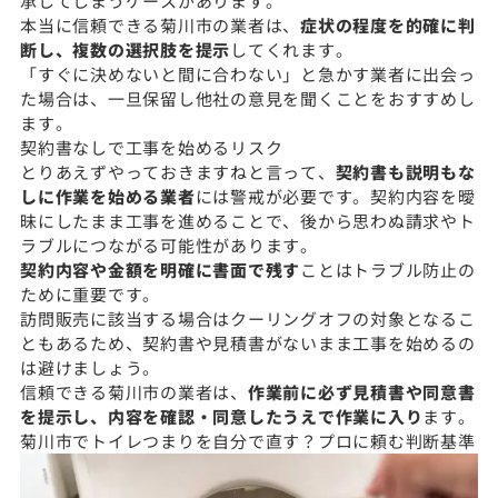
承してしまうケースがあります。
本当に信頼できる菊川市の業者は、
症状の程度を的確に判
断し、複数の選択肢を提示
してくれます。
「すぐに決めないと間に合わない」と急かす業者に出会っ
た場合は、一旦保留し他社の意見を聞くことをおすすめし
ます。
契約書なしで工事を始めるリスク
とりあえずやっておきますねと言って、
契約書も説明もな
しに作業を始める業者
には警戒が必要です。契約内容を曖
昧にしたまま工事を進めることで、後から思わぬ請求やト
ラブルにつながる可能性があります。
契約内容や金額を明確に書面で残す
ことはトラブル防止の
ために重要です。
訪問販売に該当する場合はクーリングオフの対象となるこ
ともあるため、契約書や見積書がないまま工事を始めるの
は避けましょう。
信頼できる菊川市の業者は、
作業前に必ず見積書や同意書
を提示し、内容を確認・同意したうえで作業に入り
ます。
菊川市でトイレつまりを自分で直す？プロに頼む判断基準