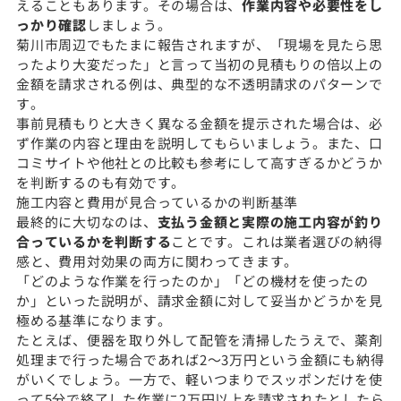
えることもあります。その場合は、
作業内容や必要性をし
っかり確認
しましょう。
菊川市周辺でもたまに報告されますが、「現場を見たら思
ったより大変だった」と言って当初の見積もりの倍以上の
金額を請求される例は、典型的な不透明請求のパターンで
す。
事前見積もりと大きく異なる金額を提示された場合は、必
ず作業の内容と理由を説明してもらいましょう。また、口
コミサイトや他社との比較も参考にして高すぎるかどうか
を判断するのも有効です。
施工内容と費用が見合っているかの判断基準
最終的に大切なのは、
支払う金額と実際の施工内容が釣り
合っているかを判断する
ことです。これは業者選びの納得
感と、費用対効果の両方に関わってきます。
「どのような作業を行ったのか」「どの機材を使ったの
か」といった説明が、請求金額に対して妥当かどうかを見
極める基準になります。
たとえば、便器を取り外して配管を清掃したうえで、薬剤
処理まで行った場合であれば2〜3万円という金額にも納得
がいくでしょう。一方で、軽いつまりでスッポンだけを使
って5分で終了した作業に2万円以上を請求されたとしたら