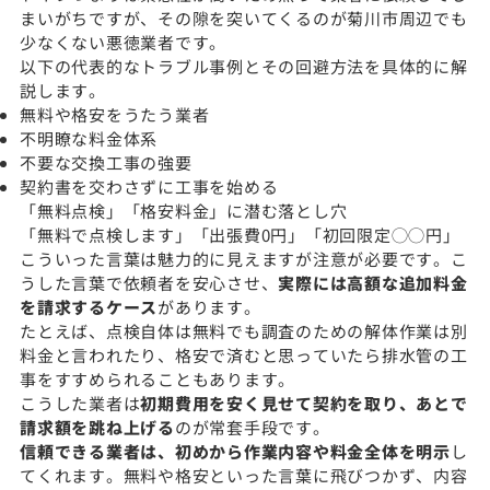
まいがちですが、その隙を突いてくるのが菊川市周辺でも
少なくない悪徳業者です。
以下の代表的なトラブル事例とその回避方法を具体的に解
説します。
無料や格安をうたう業者
不明瞭な料金体系
不要な交換工事の強要
契約書を交わさずに工事を始める
「無料点検」「格安料金」に潜む落とし穴
「無料で点検します」「出張費0円」「初回限定◯◯円」
こういった言葉は魅力的に見えますが注意が必要です。こ
うした言葉で依頼者を安心させ、
実際には高額な追加料金
を請求するケース
があります。
たとえば、点検自体は無料でも調査のための解体作業は別
料金と言われたり、格安で済むと思っていたら排水管の工
事をすすめられることもあります。
こうした業者は
初期費用を安く見せて契約を取り、あとで
請求額を跳ね上げる
のが常套手段です。
信頼できる業者は、初めから作業内容や料金全体を明示
し
てくれます。無料や格安といった言葉に飛びつかず、内容