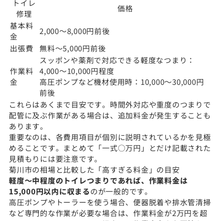
トイレ
価格
修理
基本料
2,000〜8,000円前後
金
出張費
無料〜5,000円前後
スッポンや薬剤で対応できる軽度なつまり：
作業料
4,000〜10,000円程度
金
高圧ポンプなど機材使用時：10,000〜30,000円
前後
これらはあくまで目安です。時間外対応や重度のつまりで
配管に及ぶ作業がある場合は、追加料金が発生することも
あります。
重要なのは、各費用項目が個別に説明されているかを見極
めることです。まとめて「一式○万円」とだけ記載された
見積もりには要注意です。
菊川市の相場と比較した「高すぎる料金」の目安
軽度〜中程度のトイレつまりであれば、作業料金は
15,000円以内に収まる
のが一般的です。
高圧ポンプやトーラーを使う場合、便器脱着や排水管清掃
など専門的な作業が必要な場合は、作業料金が2万円を超