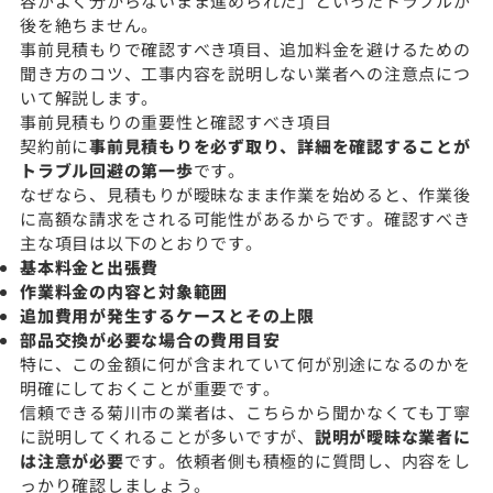
容がよく分からないまま進められた」といったトラブルが
後を絶ちません。
事前見積もりで確認すべき項目、追加料金を避けるための
聞き方のコツ、工事内容を説明しない業者への注意点につ
いて解説します。
事前見積もりの重要性と確認すべき項目
契約前に
事前見積もりを必ず取り、詳細を確認することが
トラブル回避の第一歩
です。
なぜなら、見積もりが曖昧なまま作業を始めると、作業後
に高額な請求をされる可能性があるからです。確認すべき
主な項目は以下のとおりです。
基本料金と出張費
作業料金の内容と対象範囲
追加費用が発生するケースとその上限
部品交換が必要な場合の費用目安
特に、この金額に何が含まれていて何が別途になるのかを
明確にしておくことが重要です。
信頼できる菊川市の業者は、こちらから聞かなくても丁寧
に説明してくれることが多いですが、
説明が曖昧な業者に
は注意が必要
です。依頼者側も積極的に質問し、内容をし
っかり確認しましょう。