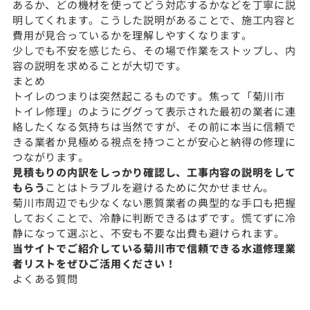
あるか、どの機材を使ってどう対応するかなどを丁寧に説
明してくれます。こうした説明があることで、施工内容と
費用が見合っているかを理解しやすくなります。
少しでも不安を感じたら、その場で作業をストップし、内
容の説明を求めることが大切です。
まとめ
トイレのつまりは突然起こるものです。焦って「菊川市
トイレ修理」のようにググって表示された最初の業者に連
絡したくなる気持ちは当然ですが、その前に本当に信頼で
きる業者か見極める視点を持つことが安心と納得の修理に
つながります。
見積もりの内訳をしっかり確認し、工事内容の説明をして
もらう
ことはトラブルを避けるために欠かせません。
菊川市周辺でも少なくない悪質業者の典型的な手口も把握
しておくことで、冷静に判断できるはずです。慌てずに冷
静になって選ぶと、不安も不要な出費も避けられます。
当サイトでご紹介している菊川市で信頼できる水道修理業
者リストをぜひご活用ください！
よくある質問