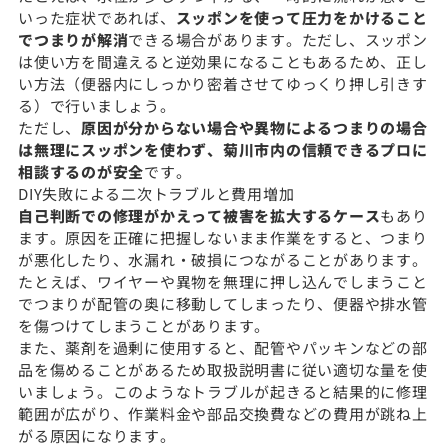
いった症状であれば、
スッポンを使って圧力をかけること
でつまりが解消
できる場合があります。ただし、スッポン
は使い方を間違えると逆効果になることもあるため、正し
い方法（便器内にしっかり密着させてゆっくり押し引きす
る）で行いましょう。
ただし、
原因が分からない場合や異物によるつまりの場合
は無理にスッポンを使わず、菊川市内の信頼できるプロに
相談するのが安全
です。
DIY失敗による二次トラブルと費用増加
自己判断での修理がかえって被害を拡大するケース
もあり
ます。原因を正確に把握しないまま作業をすると、つまり
が悪化したり、水漏れ・破損につながることがあります。
たとえば、ワイヤーや異物を無理に押し込んでしまうこと
でつまりが配管の奥に移動してしまったり、便器や排水管
を傷つけてしまうことがあります。
また、薬剤を過剰に使用すると、配管やパッキンなどの部
品を傷めることがあるため取扱説明書に従い適切な量を使
いましょう。このようなトラブルが起きると結果的に修理
範囲が広がり、作業料金や部品交換費などの費用が跳ね上
がる原因になります。