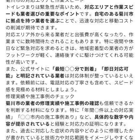
トイレつまりは緊急性が高いため、
対応エリアと作業スピ
ードも業者選びの重要なポイント
です。
自宅のある菊川市
に拠点を持つ業者を選ぶ
ことで、迅速な対応と移動コスト
の削減が期待できます。
対応エリア外から来る業者だと出張費が高くなったり、作
業までに数時間待たされることもあります。特に夜間や休
日など緊急対応を求めるときは、地域密着型の業者の方が
フットワークが軽く、連絡後すぐに駆けつけてくれる可能
性が高いです。
また、公式サイトに
「最短○○分で到着」「即日対応可
能」と明記されている業者
は対応体制が整っているといえ
ます。依頼前には、電話対応の丁寧さも含めて、スピード
感を見極める材料としましょう。
修理実績や施工事例のチェック
菊川市の業者の修理実績や施工事例の確認
も信頼できるか
を判断する材料になります。特に「年間〇件以上の対応実
績」「◯◯市内の施工事例あり」など、
具体的な数字や内
容が提示されている
と経験と対応力の証明になります。
また、過去に対応した症状の内容やどのように修理したか
が書かれていると技術力や対応範囲をイメージしやすくな