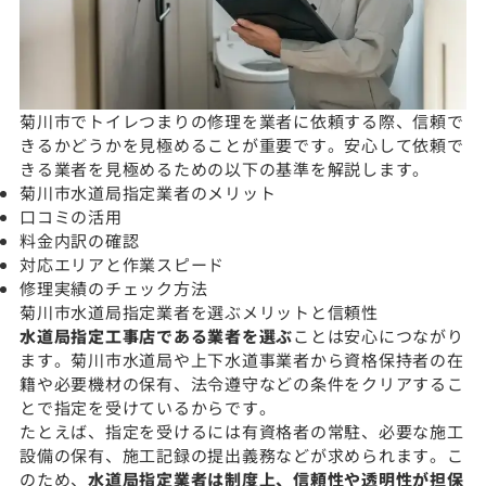
菊川市でトイレつまりの修理を業者に依頼する際、信頼で
きるかどうかを見極めることが重要です。安心して依頼で
きる業者を見極めるための以下の基準を解説します。
菊川市水道局指定業者のメリット
口コミの活用
料金内訳の確認
対応エリアと作業スピード
修理実績のチェック方法
菊川市水道局指定業者を選ぶメリットと信頼性
水道局指定工事店である業者を選ぶ
ことは安心につながり
ます。菊川市水道局や上下水道事業者から資格保持者の在
籍や必要機材の保有、法令遵守などの条件をクリアするこ
とで指定を受けているからです。
たとえば、指定を受けるには有資格者の常駐、必要な施工
設備の保有、施工記録の提出義務などが求められます。こ
のため、
水道局指定業者は制度上、信頼性や透明性が担保