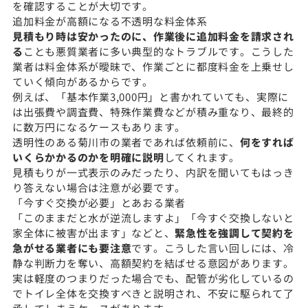
を確認することが大切です。
追加料金が高額になる不透明な料金体系
見積もり時は安かったのに、作業後に追加料金を請求され
る
ことも悪質業者に多い典型的なトラブルです。こうした
業者は料金体系が曖昧で、作業ごとに都度料金を上乗せし
ていく傾向があるからです。
例えば、「基本作業3,000円」と書かれていても、実際に
は出張費や調査費、特殊作業費などが積み重なり、最終的
に数万円になるケースもあります。
透明性のある菊川市の業者であれば依頼前に、
何をすれば
いくらかかるのかを明確に説明
してくれます。
見積もりが一式表示のみだったり、内訳を聞いてもはっき
り答えない場合は注意が必要です。
「今すぐ交換が必要」とあおる業者
「このままだと水が逆流しますよ」「今すぐ交換しないと
家全体に被害が出ます」などと、
緊急性を強調して契約を
急がせる業者にも要注意
です。こうした言い回しには、冷
静な判断力を奪い、高額契約を結ばせる意図があります。
実は軽度のつまりだった場合でも、配管が劣化しているの
でトイレ全体を交換すべきと説明され、不安に駆られて了