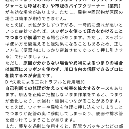
ジャーとも呼ばれる）や市販のパイプクリーナー（薬剤）
が有効な場合があります。ただし、異物や固形物が原因の
場合は効果が期待できません。
たとえば、水位が少しずつ下がる、一時的に流れが悪いと
いった症状であれば、
スッポンを使って圧力をかけること
でつまりが解消
できる場合があります。ただし、スッポン
は使い方を間違えると逆効果になることもあるため、正し
い方法（便器内にしっかり密着させてゆっくり押し引きす
る）で行いましょう。
ただし、
原因が分からない場合や異物によるつまりの場合
は無理にスッポンを使わず、川口市内の信頼できるプロに
相談するのが安全
です。
DIY失敗による二次トラブルと費用増加
自己判断での修理がかえって被害を拡大するケース
もあり
ます。原因を正確に把握しないまま作業をすると、つまり
が悪化したり、水漏れ・破損につながることがあります。
たとえば、ワイヤーや異物を無理に押し込んでしまうこと
でつまりが配管の奥に移動してしまったり、便器や排水管
を傷つけてしまうことがあります。
また、薬剤を過剰に使用すると、配管やパッキンなどの部