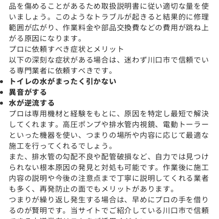
品を傷めることがあるため取扱説明書に従い適切な量を使
いましょう。このようなトラブルが起きると結果的に修理
範囲が広がり、作業料金や部品交換費などの費用が跳ね上
がる原因になります。
プロに依頼すべき症状とメリット
以下の深刻な症状がある場合は、迷わず川口市で信頼でい
る専門業者に依頼すべきです。
トイレの水がまったく引かない
異音がする
水が逆流する
プロは専用機材と経験をもとに、原因を特定し最短で解決
してくれます。高圧ポンプや排水管内視鏡、電動トーラー
といった機器を使い、つまりの場所や内容に応じて最適な
施工を行ってくれるでしょう。
また、排水管の勾配不良や配管破損など、自力では見つけ
られない根本原因の発見と対処も可能です。作業後に施工
内容の説明や今後の注意点まで丁寧に説明してくれる業者
も多く、再発防止の面でもメリットがあります。
つまりが繰り返し発生する場合は、早めにプロの手を借り
るのが賢明です。当サイトでご紹介している川口市で信頼