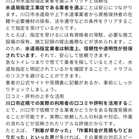
川口市水道局指定業者を選ぶメリットと信頼性
水道局指定工事店である業者を選ぶ
ことは安心につながり
ます。川口市水道局や上下水道事業者から資格保持者の在
籍や必要機材の保有、法令遵守などの条件をクリアするこ
とで指定を受けているからです。
たとえば、指定を受けるには有資格者の常駐、必要な施工
設備の保有、施工記録の提出義務などが求められます。こ
のため、
水道局指定業者は制度上、信頼性や透明性が担保
されています
。それで、安心して依頼できます。
急なトイレつまりで慌てて業者を探しているときこそ、水
道局指定と明記されているかを確認することで、トラブル
のリスクを避けることができます。
業者の公式サイトや見積書に記載があるか、事前にしっか
りチェックしましょう。
口コミ・評判の上手な活用
川口市近隣での実際の利用者の口コミや評判を活用する
こ
とで、川口市で信頼できる業者かどうかをある程度見極め
ることが可能です。実際に依頼した人の料金や対応、作業
の流れなどが反映されたリアルな評価だからです。
たとえば、
「到着が早かった」「作業料金が見積もりどお
りだった」といった声
が多ければ、その業者の対応スピー