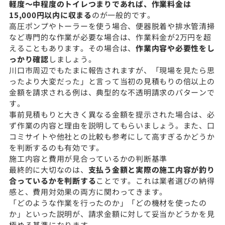
軽度〜中程度のトイレつまりであれば、作業料金は
15,000円以内に収まる
のが一般的です。
高圧ポンプやトーラーを使う場合、便器脱着や排水管清掃
など専門的な作業が必要な場合は、作業料金が2万円を超
えることもあります。その場合は、
作業内容や必要性をし
っかり確認
しましょう。
川口市周辺でもたまに報告されますが、「現場を見たら思
ったより大変だった」と言って当初の見積もりの倍以上の
金額を請求される例は、典型的な不透明請求のパターンで
す。
事前見積もりと大きく異なる金額を提示された場合は、必
ず作業の内容と理由を説明してもらいましょう。また、口
コミサイトや他社との比較も参考にして高すぎるかどうか
を判断するのも有効です。
施工内容と費用が見合っているかの判断基準
最終的に大切なのは、
支払う金額と実際の施工内容が釣り
合っているかを判断する
ことです。これは業者選びの納得
感と、費用対効果の両方に関わってきます。
「どのような作業を行ったのか」「どの機材を使ったの
か」といった説明が、請求金額に対して妥当かどうかを見
極める基準になります。