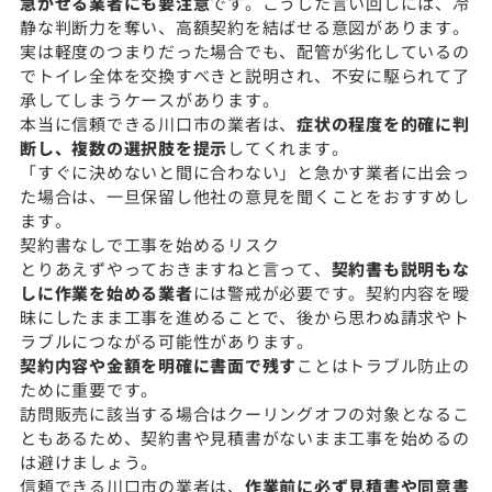
急がせる業者にも要注意
です。こうした言い回しには、冷
静な判断力を奪い、高額契約を結ばせる意図があります。
実は軽度のつまりだった場合でも、配管が劣化しているの
でトイレ全体を交換すべきと説明され、不安に駆られて了
承してしまうケースがあります。
本当に信頼できる川口市の業者は、
症状の程度を的確に判
断し、複数の選択肢を提示
してくれます。
「すぐに決めないと間に合わない」と急かす業者に出会っ
た場合は、一旦保留し他社の意見を聞くことをおすすめし
ます。
契約書なしで工事を始めるリスク
とりあえずやっておきますねと言って、
契約書も説明もな
しに作業を始める業者
には警戒が必要です。契約内容を曖
昧にしたまま工事を進めることで、後から思わぬ請求やト
ラブルにつながる可能性があります。
契約内容や金額を明確に書面で残す
ことはトラブル防止の
ために重要です。
訪問販売に該当する場合はクーリングオフの対象となるこ
ともあるため、契約書や見積書がないまま工事を始めるの
は避けましょう。
信頼できる川口市の業者は、
作業前に必ず見積書や同意書