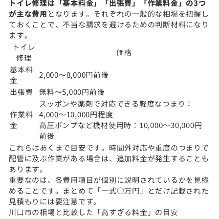
トイレ修理は「基本料金」「出張費」「作業料金」の3つ
が主な費用
となります。それぞれの一般的な相場を把握し
ておくことで、不当な請求を避けるための判断材料になり
ます。
トイレ
価格
修理
基本料
2,000〜8,000円前後
金
出張費
無料〜5,000円前後
スッポンや薬剤で対応できる軽度なつまり：
作業料
4,000〜10,000円程度
金
高圧ポンプなど機材使用時：10,000〜30,000円
前後
これらはあくまで目安です。時間外対応や重度のつまりで
配管に及ぶ作業がある場合は、追加料金が発生することも
あります。
重要なのは、各費用項目が個別に説明されているかを見極
めることです。まとめて「一式○万円」とだけ記載された
見積もりには要注意です。
川口市の相場と比較した「高すぎる料金」の目安