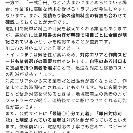
一方で、「一式◯円」などと大まかにまとめられている場
合、作業後に高額な請求を受けるトラブルが発生しやすく
なります。また、
見積もり後の追加料金の有無も合わせて
確認
しておくことが大切です。
電話口で簡単に料金の目安を教えてくれる業者もあります
が、最終的には
見積書の内容が明確で項目ごとに金額が明
記されている
かどうかを確認することが重要です。
川口市の対応エリアと作業スピード
トイレつまりは緊急性が高いため、
対応エリアと作業スピ
ードも業者選びの重要なポイント
です。
自宅のある川口市
に拠点を持つ業者を選ぶ
ことで、迅速な対応と移動コスト
の削減が期待できます。
対応エリア外から来る業者だと出張費が高くなったり、作
業までに数時間待たされることもあります。特に夜間や休
日など緊急対応を求めるときは、地域密着型の業者の方が
フットワークが軽く、連絡後すぐに駆けつけてくれる可能
性が高いです。
また、公式サイトに
「最短○○分で到着」「即日対応可
能」と明記されている業者
は対応体制が整っているといえ
ます。依頼前には、電話対応の丁寧さも含めて、スピード
感を見極める材料としましょう。