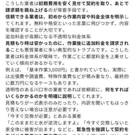
こうした業者は
初期費用を安く見せて契約を取り、あとで
請求額を跳ね上げる
のが常套手段です。
信頼できる業者は、初めから作業内容や料金全体を明示
し
てくれます。無料や格安といった言葉に飛びつかず、内容
を確認することが大切です。
追加料金が高額になる不透明な料金体系
見積もり時は安かったのに、作業後に追加料金を請求され
る
ことも悪質業者に多い典型的なトラブルです。こうした
業者は料金体系が曖昧で、作業ごとに都度料金を上乗せし
ていく傾向があるからです。
例えば、「基本作業3,000円」と書かれていても、実際に
は出張費や調査費、特殊作業費などが積み重なり、最終的
に数万円になるケースもあります。
透明性のある川口市の業者であれば依頼前に、
何をすれば
いくらかかるのかを明確に説明
してくれます。
見積もりが一式表示のみだったり、内訳を聞いてもはっき
り答えない場合は注意が必要です。
「今すぐ交換が必要」とあおる業者
「このままだと水が逆流しますよ」「今すぐ交換しないと
家全体に被害が出ます」などと、
緊急性を強調して契約を