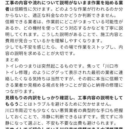
工事の内容や流れについて説明がないまま作業を始める業
者
は信頼性に欠けます。どのような作業が行われるのか分
からないと、適正な料金なのかどうか判断できません。
信頼できる業者は、作業前にどこがつまっている可能性が
あるか、どの機材を使ってどう対応するかなどを丁寧に説
明してくれます。こうした説明があることで、施工内容と
費用が見合っているかを理解しやすくなります。
少しでも不安を感じたら、その場で作業をストップし、内
容の説明を求めることが大切です。
まとめ
トイレのつまりは突然起こるものです。焦って「川口市
トイレ修理」のようにググって表示された最初の業者に連
絡したくなる気持ちは当然ですが、その前に本当に信頼で
きる業者か見極める視点を持つことが安心と納得の修理に
つながります。
見積もりの内訳をしっかり確認し、工事内容の説明をして
もらう
ことはトラブルを避けるために欠かせません。
川口市周辺でも少なくない悪質業者の典型的な手口も把握
しておくことで、冷静に判断できるはずです。慌てずに冷
静になって選ぶと、不安も不要な出費も避けられます。