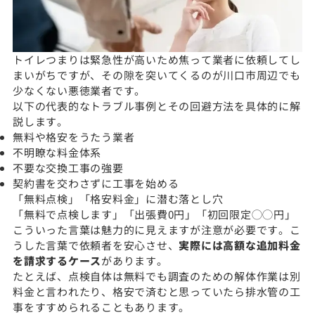
トイレつまりは緊急性が高いため焦って業者に依頼してし
まいがちですが、その隙を突いてくるのが川口市周辺でも
少なくない悪徳業者です。
以下の代表的なトラブル事例とその回避方法を具体的に解
説します。
無料や格安をうたう業者
不明瞭な料金体系
不要な交換工事の強要
契約書を交わさずに工事を始める
「無料点検」「格安料金」に潜む落とし穴
「無料で点検します」「出張費0円」「初回限定◯◯円」
こういった言葉は魅力的に見えますが注意が必要です。こ
うした言葉で依頼者を安心させ、
実際には高額な追加料金
を請求するケース
があります。
たとえば、点検自体は無料でも調査のための解体作業は別
料金と言われたり、格安で済むと思っていたら排水管の工
事をすすめられることもあります。