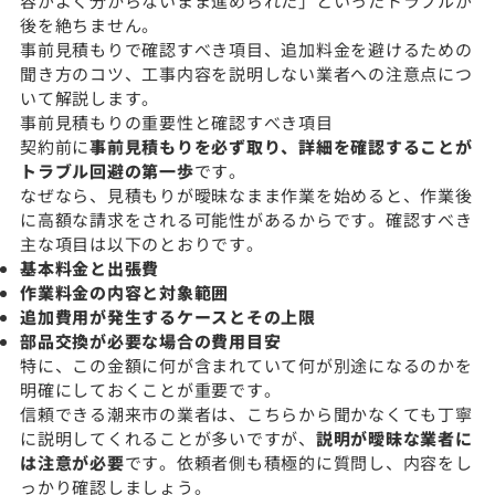
容がよく分からないまま進められた」といったトラブルが
後を絶ちません。
事前見積もりで確認すべき項目、追加料金を避けるための
聞き方のコツ、工事内容を説明しない業者への注意点につ
いて解説します。
事前見積もりの重要性と確認すべき項目
契約前に
事前見積もりを必ず取り、詳細を確認することが
トラブル回避の第一歩
です。
なぜなら、見積もりが曖昧なまま作業を始めると、作業後
に高額な請求をされる可能性があるからです。確認すべき
主な項目は以下のとおりです。
基本料金と出張費
作業料金の内容と対象範囲
追加費用が発生するケースとその上限
部品交換が必要な場合の費用目安
特に、この金額に何が含まれていて何が別途になるのかを
明確にしておくことが重要です。
信頼できる潮来市の業者は、こちらから聞かなくても丁寧
に説明してくれることが多いですが、
説明が曖昧な業者に
は注意が必要
です。依頼者側も積極的に質問し、内容をし
っかり確認しましょう。