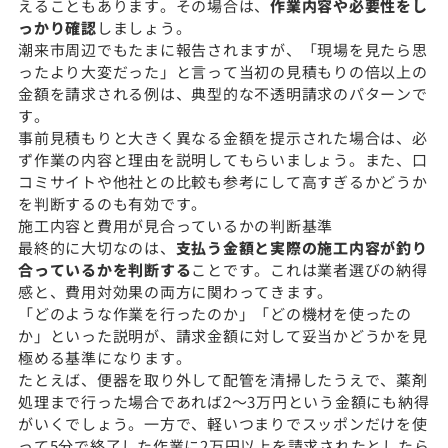
えることもあります。その場合は、
作業内容や必要性をし
っかり確認
しましょう。
潮来市周辺でもたまに報告されますが、「現場を見たら思
ったより大変だった」と言って当初の見積もりの倍以上の
金額を請求される例は、典型的な不透明請求のパターンで
す。
事前見積もりと大きく異なる金額を提示された場合は、必
ず作業の内容と理由を説明してもらいましょう。また、口
コミサイトや他社との比較も参考にして高すぎるかどうか
を判断するのも有効です。
施工内容と費用が見合っているかの判断基準
最終的に大切なのは、
支払う金額と実際の施工内容が釣り
合っているかを判断する
ことです。これは業者選びの納得
感と、費用対効果の両方に関わってきます。
「どのような作業を行ったのか」「どの機材を使ったの
か」といった説明が、請求金額に対して妥当かどうかを見
極める基準になります。
たとえば、便器を取り外して配管を清掃したうえで、薬剤
処理まで行った場合であれば2〜3万円という金額にも納得
がいくでしょう。一方で、軽いつまりでスッポンだけを使
って5分で終了した作業に2万円以上を請求されたとしたら