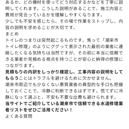
あるか、どの機材を使ってどう対応するかなどを丁寧に説
明してくれます。こうした説明があることで、施工内容と
費用が見合っているかを理解しやすくなります。
少しでも不安を感じたら、その場で作業をストップし、内
容の説明を求めることが大切です。
まとめ
トイレのつまりは突然起こるものです。焦って「潮来市
トイレ修理」のようにググって表示された最初の業者に連
絡したくなる気持ちは当然ですが、その前に本当に信頼で
きる業者か見極める視点を持つことが安心と納得の修理に
つながります。
見積もりの内訳をしっかり確認し、工事内容の説明をして
もらう
ことはトラブルを避けるために欠かせません。
潮来市周辺でも少なくない悪質業者の典型的な手口も把握
しておくことで、冷静に判断できるはずです。慌てずに冷
静になって選ぶと、不安も不要な出費も避けられます。
当サイトでご紹介している潮来市で信頼できる水道修理業
者リストをぜひご活用ください！
よくある質問