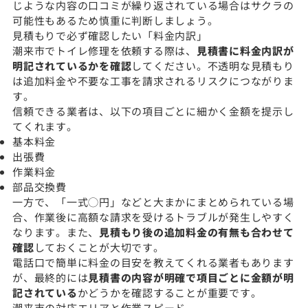
じような内容の口コミが繰り返されている場合はサクラの
可能性もあるため慎重に判断しましょう。
見積もりで必ず確認したい「料金内訳」
潮来市でトイレ修理を依頼する際は、
見積書に料金内訳が
明記されているかを確認
してください。不透明な見積もり
は追加料金や不要な工事を請求されるリスクにつながりま
す。
信頼できる業者は、以下の項目ごとに細かく金額を提示し
てくれます。
基本料金
出張費
作業料金
部品交換費
一方で、「一式◯円」などと大まかにまとめられている場
合、作業後に高額な請求を受けるトラブルが発生しやすく
なります。また、
見積もり後の追加料金の有無も合わせて
確認
しておくことが大切です。
電話口で簡単に料金の目安を教えてくれる業者もあります
が、最終的には
見積書の内容が明確で項目ごとに金額が明
記されている
かどうかを確認することが重要です。
潮来市の対応エリアと作業スピード