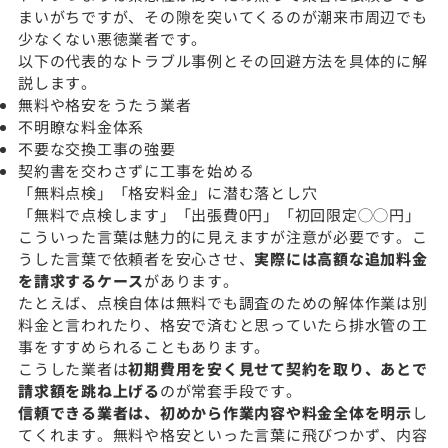
まいがちですが、その隙を突いてくるのが潮来市周辺でも
少なくない悪徳業者です。
以下の代表的なトラブル事例とその回避方法を具体的に解
説します。
無料や格安をうたう業者
不明瞭な料金体系
不要な交換工事の強要
契約書を交わさずに工事を始める
「無料点検」「格安料金」に潜む落とし穴
「無料で点検します」「出張費0円」「初回限定◯◯円」
こういった言葉は魅力的に見えますが注意が必要です。こ
うした言葉で依頼者を安心させ、
実際には高額な追加料金
を請求するケース
があります。
たとえば、点検自体は無料でも調査のための解体作業は別
料金と言われたり、格安で済むと思っていたら排水管の工
事をすすめられることもあります。
こうした業者は
初期費用を安く見せて契約を取り、あとで
請求額を跳ね上げる
のが常套手段です。
信頼できる業者は、初めから作業内容や料金全体を明示
し
てくれます。無料や格安といった言葉に飛びつかず、内容