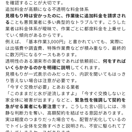
を確認することが大切です。
追加料金が高額になる不透明な料金体系
見積もり時は安かったのに、作業後に追加料金を請求され
る
ことも悪質業者に多い典型的なトラブルです。こうした
業者は料金体系が曖昧で、作業ごとに都度料金を上乗せし
ていく傾向があるからです。
例えば、「基本作業3,000円」と書かれていても、実際に
は出張費や調査費、特殊作業費などが積み重なり、最終的
に数万円になるケースもあります。
透明性のある潮来市の業者であれば依頼前に、
何をすれば
いくらかかるのかを明確に説明
してくれます。
見積もりが一式表示のみだったり、内訳を聞いてもはっき
り答えない場合は注意が必要です。
「今すぐ交換が必要」とあおる業者
「このままだと水が逆流しますよ」「今すぐ交換しないと
家全体に被害が出ます」などと、
緊急性を強調して契約を
急がせる業者にも要注意
です。こうした言い回しには、冷
静な判断力を奪い、高額契約を結ばせる意図があります。
実は軽度のつまりだった場合でも、配管が劣化しているの
でトイレ全体を交換すべきと説明され、不安に駆られて了