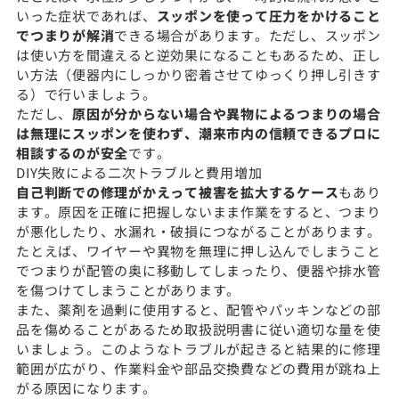
いった症状であれば、
スッポンを使って圧力をかけること
でつまりが解消
できる場合があります。ただし、スッポン
は使い方を間違えると逆効果になることもあるため、正し
い方法（便器内にしっかり密着させてゆっくり押し引きす
る）で行いましょう。
ただし、
原因が分からない場合や異物によるつまりの場合
は無理にスッポンを使わず、潮来市内の信頼できるプロに
相談するのが安全
です。
DIY失敗による二次トラブルと費用増加
自己判断での修理がかえって被害を拡大するケース
もあり
ます。原因を正確に把握しないまま作業をすると、つまり
が悪化したり、水漏れ・破損につながることがあります。
たとえば、ワイヤーや異物を無理に押し込んでしまうこと
でつまりが配管の奥に移動してしまったり、便器や排水管
を傷つけてしまうことがあります。
また、薬剤を過剰に使用すると、配管やパッキンなどの部
品を傷めることがあるため取扱説明書に従い適切な量を使
いましょう。このようなトラブルが起きると結果的に修理
範囲が広がり、作業料金や部品交換費などの費用が跳ね上
がる原因になります。