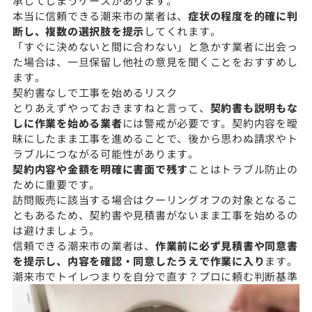
承してしまうケースがあります。
本当に信頼できる潮来市の業者は、
症状の程度を的確に判
断し、複数の選択肢を提示
してくれます。
「すぐに決めないと間に合わない」と急かす業者に出会っ
た場合は、一旦保留し他社の意見を聞くことをおすすめし
ます。
契約書なしで工事を始めるリスク
とりあえずやっておきますねと言って、
契約書も説明もな
しに作業を始める業者
には警戒が必要です。契約内容を曖
昧にしたまま工事を進めることで、後から思わぬ請求やト
ラブルにつながる可能性があります。
契約内容や金額を明確に書面で残す
ことはトラブル防止の
ために重要です。
訪問販売に該当する場合はクーリングオフの対象となるこ
ともあるため、契約書や見積書がないまま工事を始めるの
は避けましょう。
信頼できる潮来市の業者は、
作業前に必ず見積書や同意書
を提示し、内容を確認・同意したうえで作業に入り
ます。
潮来市でトイレつまりを自分で直す？プロに頼む判断基準