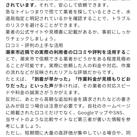
されています
。それで、安心して依頼できます。
急なトイレつまりで慌てて業者を探しているときこそ、水
道局指定と明記されているかを確認することで、トラブル
のリスクを避けることができます。
業者の公式サイトや見積書に記載があるか、事前にしっか
りチェックしましょう。
口コミ・評判の上手な活用
潮来市近隣での実際の利用者の口コミや評判を活用する
こ
とで、潮来市で信頼できる業者かどうかをある程度見極め
ることが可能です。実際に依頼した人の料金や対応、作業
の流れなどが反映されたリアルな評価だからです。
たとえば、
「到着が早かった」「作業料金が見積もりどお
りだった」といった声
が多ければ、その業者の対応スピー
ドや料金の誠実さがうかがえます。
反対に、あとから高額な追加料金を請求されたなどの書き
込みが目立つ場合は注意が必要です。自社のホームページ
に掲載された口コミだけでなく、GoogleマップやSNS、
当サイトのような比較サイトなど第三者が書いた情報を参
考にしましょう。
ただし、短期間に大量の高評価が集中している場合や、同