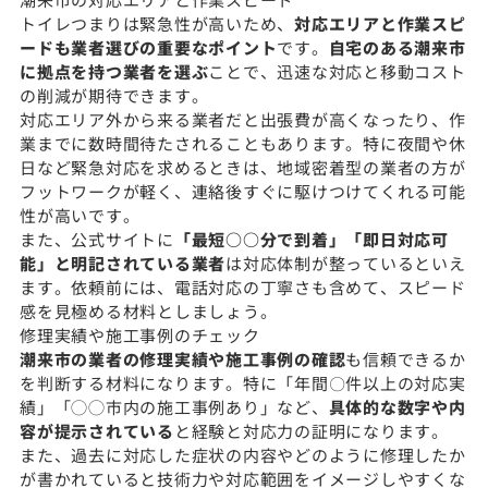
トイレつまりは緊急性が高いため、
対応エリアと作業スピ
ードも業者選びの重要なポイント
です。
自宅のある潮来市
に拠点を持つ業者を選ぶ
ことで、迅速な対応と移動コスト
の削減が期待できます。
対応エリア外から来る業者だと出張費が高くなったり、作
業までに数時間待たされることもあります。特に夜間や休
日など緊急対応を求めるときは、地域密着型の業者の方が
フットワークが軽く、連絡後すぐに駆けつけてくれる可能
性が高いです。
また、公式サイトに
「最短○○分で到着」「即日対応可
能」と明記されている業者
は対応体制が整っているといえ
ます。依頼前には、電話対応の丁寧さも含めて、スピード
感を見極める材料としましょう。
修理実績や施工事例のチェック
潮来市の業者の修理実績や施工事例の確認
も信頼できるか
を判断する材料になります。特に「年間〇件以上の対応実
績」「◯◯市内の施工事例あり」など、
具体的な数字や内
容が提示されている
と経験と対応力の証明になります。
また、過去に対応した症状の内容やどのように修理したか
が書かれていると技術力や対応範囲をイメージしやすくな