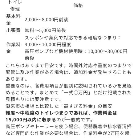
トイレ
価格
修理
基本料
2,000〜8,000円前後
金
出張費
無料〜5,000円前後
スッポンや薬剤で対応できる軽度なつまり：
作業料
4,000〜10,000円程度
金
高圧ポンプなど機材使用時：10,000〜30,000円
前後
これらはあくまで目安です。時間外対応や重度のつまりで
配管に及ぶ作業がある場合は、追加料金が発生することも
あります。
重要なのは、各費用項目が個別に説明されているかを見極
めることです。まとめて「一式○万円」とだけ記載された
見積もりには要注意です。
潮来市の相場と比較した「高すぎる料金」の目安
軽度〜中程度のトイレつまりであれば、作業料金は
15,000円以内に収まる
のが一般的です。
高圧ポンプやトーラーを使う場合、便器脱着や排水管清掃
など専門的な作業が必要な場合は、作業料金が2万円を超