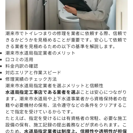
潮来市でトイレつまりの修理を業者に依頼する際、信頼で
きるかどうかを見極めることが重要です。安心して依頼で
きる業者を見極めるための以下の基準を解説します。
潮来市水道局指定業者のメリット
口コミの活用
料金内訳の確認
対応エリアと作業スピード
修理実績のチェック方法
潮来市水道局指定業者を選ぶメリットと信頼性
水道局指定工事店である業者を選ぶ
ことは安心につながり
ます。潮来市水道局や上下水道事業者から資格保持者の在
籍や必要機材の保有、法令遵守などの条件をクリアするこ
とで指定を受けているからです。
たとえば、指定を受けるには有資格者の常駐、必要な施工
設備の保有、施工記録の提出義務などが求められます。こ
のため、
水道局指定業者は制度上、信頼性や透明性が担保