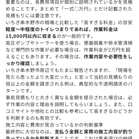
重要なのは、各費用項目が個別に説明されているかを見極
めることです。まとめて「一式○万円」とだけ記載された
見積もりには要注意です。
いちき串木野市の相場と比較した「高すぎる料金」の目安
軽度〜中程度のトイレつまりであれば、作業料金は
15,000円以内に収まる
のが一般的です。
高圧ポンプやトーラーを使う場合、便器脱着や排水管清掃
など専門的な作業が必要な場合は、作業料金が2万円を超
えることもあります。その場合は、
作業内容や必要性をし
っかり確認
しましょう。
いちき串木野市周辺でもたまに報告されますが、「現場を
見たら思ったより大変だった」と言って当初の見積もりの
倍以上の金額を請求される例は、典型的な不透明請求のパ
ターンです。
事前見積もりと大きく異なる金額を提示された場合は、必
ず作業の内容と理由を説明してもらいましょう。また、口
コミサイトや他社との比較も参考にして高すぎるかどうか
を判断するのも有効です。
施工内容と費用が見合っているかの判断基準
最終的に大切なのは、
支払う金額と実際の施工内容が釣り
合っているかを判断する
ことです。これは業者選びの納得