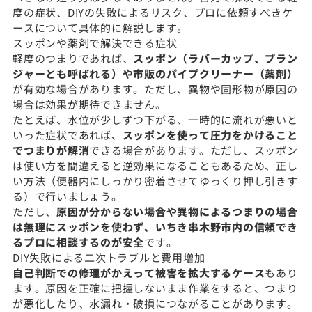
度の症状、DIYの失敗によるリスク、プロに依頼すべきケ
ースについて具体的に解説します。
スッポンや薬剤で解決できる症状
軽度のつまりであれば、
スッポン（ラバーカップ、プラン
ジャーとも呼ばれる）や市販のパイプクリーナー（薬剤）
が有効な場合があります。ただし、異物や固形物が原因の
場合は効果が期待できません。
たとえば、水位が少しずつ下がる、一時的に流れが悪いと
いった症状であれば、
スッポンを使って圧力をかけること
でつまりが解消
できる場合があります。ただし、スッポン
は使い方を間違えると逆効果になることもあるため、正し
い方法（便器内にしっかり密着させてゆっくり押し引きす
る）で行いましょう。
ただし、
原因が分からない場合や異物によるつまりの場合
は無理にスッポンを使わず、いちき串木野市内の信頼でき
るプロに相談するのが安全
です。
DIY失敗による二次トラブルと費用増加
自己判断での修理がかえって被害を拡大するケース
もあり
ます。原因を正確に把握しないまま作業をすると、つまり
が悪化したり、水漏れ・破損につながることがあります。