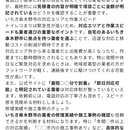
が、最終的には
見積書の内容が明確で項目ごとに金額が明
記されている
かどうかを確認することが重要です。
いちき串木野市の対応エリアと作業スピード
トイレつまりは緊急性が高いため、
対応エリアと作業スピ
ードも業者選びの重要なポイント
です。
自宅のあるいちき
串木野市に拠点を持つ業者を選ぶ
ことで、迅速な対応と移
動コストの削減が期待できます。
対応エリア外から来る業者だと出張費が高くなったり、作
業までに数時間待たされることもあります。特に夜間や休
日など緊急対応を求めるときは、地域密着型の業者の方が
フットワークが軽く、連絡後すぐに駆けつけてくれる可能
性が高いです。
また、公式サイトに
「最短○○分で到着」「即日対応可
能」と明記されている業者
は対応体制が整っているといえ
ます。依頼前には、電話対応の丁寧さも含めて、スピード
感を見極める材料としましょう。
修理実績や施工事例のチェック
いちき串木野市の業者の修理実績や施工事例の確認
も信頼
できるかを判断する材料になります。特に「年間〇件以上
の対応実績」「◯◯市内の施工事例あり」など、
具体的な