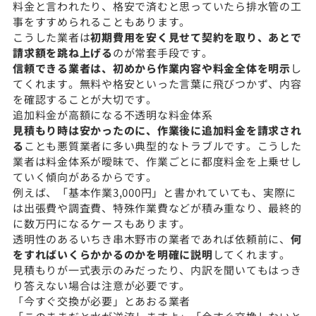
料金と言われたり、格安で済むと思っていたら排水管の工
事をすすめられることもあります。
こうした業者は
初期費用を安く見せて契約を取り、あとで
請求額を跳ね上げる
のが常套手段です。
信頼できる業者は、初めから作業内容や料金全体を明示
し
てくれます。無料や格安といった言葉に飛びつかず、内容
を確認することが大切です。
追加料金が高額になる不透明な料金体系
見積もり時は安かったのに、作業後に追加料金を請求され
る
ことも悪質業者に多い典型的なトラブルです。こうした
業者は料金体系が曖昧で、作業ごとに都度料金を上乗せし
ていく傾向があるからです。
例えば、「基本作業3,000円」と書かれていても、実際に
は出張費や調査費、特殊作業費などが積み重なり、最終的
に数万円になるケースもあります。
透明性のあるいちき串木野市の業者であれば依頼前に、
何
をすればいくらかかるのかを明確に説明
してくれます。
見積もりが一式表示のみだったり、内訳を聞いてもはっき
り答えない場合は注意が必要です。
「今すぐ交換が必要」とあおる業者