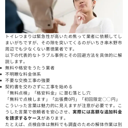
トイレつまりは緊急性が高いため焦って業者に依頼してし
まいがちですが、その隙を突いてくるのがいちき串木野市
周辺でも少なくない悪徳業者です。
以下の代表的なトラブル事例とその回避方法を具体的に解
説します。
無料や格安をうたう業者
不明瞭な料金体系
不要な交換工事の強要
契約書を交わさずに工事を始める
「無料点検」「格安料金」に潜む落とし穴
「無料で点検します」「出張費0円」「初回限定◯◯円」
こういった言葉は魅力的に見えますが注意が必要です。こ
うした言葉で依頼者を安心させ、
実際には高額な追加料金
を請求するケース
があります。
たとえば、点検自体は無料でも調査のための解体作業は別