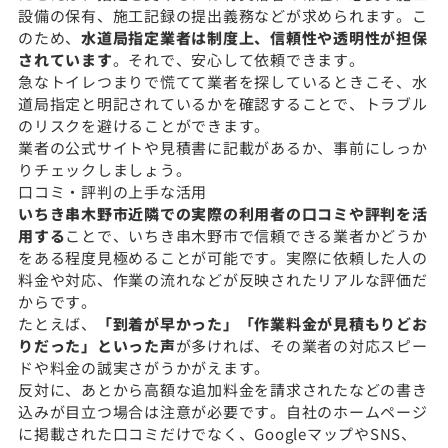
設備の保有、施工記録の提出義務などが求められます。こ
のため、
水道局指定業者は制度上、信頼性や透明性が担保
されています
。それで、安心して依頼できます。
急なトイレつまりで慌てて業者を探しているときこそ、水
道局指定と明記されているかを確認することで、トラブル
のリスクを避けることができます。
業者の公式サイトや見積書に記載があるか、事前にしっか
りチェックしましょう。
口コミ・評判の上手な活用
いちき串木野市近隣での実際の利用者の口コミや評判を活
用する
ことで、いちき串木野市で信頼できる業者かどうか
をある程度見極めることが可能です。実際に依頼した人の
料金や対応、作業の流れなどが反映されたリアルな評価だ
からです。
たとえば、
「到着が早かった」「作業料金が見積もりどお
りだった」といった声
が多ければ、その業者の対応スピー
ドや料金の誠実さがうかがえます。
反対に、あとから高額な追加料金を請求されたなどの書き
込みが目立つ場合は注意が必要です。自社のホームページ
に掲載された口コミだけでなく、GoogleマップやSNS、