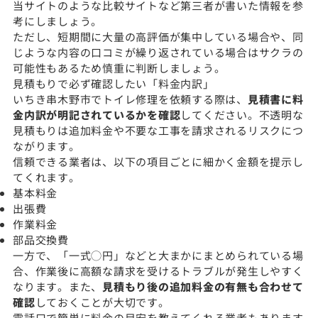
当サイトのような比較サイトなど第三者が書いた情報を参
考にしましょう。
ただし、短期間に大量の高評価が集中している場合や、同
じような内容の口コミが繰り返されている場合はサクラの
可能性もあるため慎重に判断しましょう。
見積もりで必ず確認したい「料金内訳」
いちき串木野市でトイレ修理を依頼する際は、
見積書に料
金内訳が明記されているかを確認
してください。不透明な
見積もりは追加料金や不要な工事を請求されるリスクにつ
ながります。
信頼できる業者は、以下の項目ごとに細かく金額を提示し
てくれます。
基本料金
出張費
作業料金
部品交換費
一方で、「一式◯円」などと大まかにまとめられている場
合、作業後に高額な請求を受けるトラブルが発生しやすく
なります。また、
見積もり後の追加料金の有無も合わせて
確認
しておくことが大切です。
電話口で簡単に料金の目安を教えてくれる業者もあります