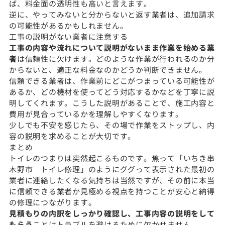
ば、料金面の透明性も高いと言えます。
逆に、やってみないと分からないと返す業者は、追加請求
の可能性があるかもしれません。
工事の説明がない業者に注意する
工事の内容や流れについて説明がないまま作業を始める業
者
は信頼性に欠けます。どのような作業が行われるのか分
からないと、適正な料金なのかどうか判断できません。
信頼できる業者は、作業前にどこがつまっている可能性が
あるか、どの機材を使ってどう対応するかなどを丁寧に説
明してくれます。こうした説明があることで、施工内容と
費用が見合っているかを理解しやすくなります。
少しでも不安を感じたら、その場で作業をストップし、内
容の説明を求めることが大切です。
まとめ
トイレのつまりは突然起こるものです。焦って「いちき串
木野市 トイレ修理」のようにググって表示された最初の
業者に連絡したくなる気持ちは当然ですが、その前に本当
に信頼できる業者か見極める視点を持つことが安心と納得
の修理につながります。
見積もりの内訳をしっかり確認し、工事内容の説明をして
もらう
ことはトラブルを避けるために欠かせません。