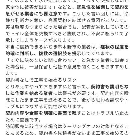
「このままだと水が逆流しますよ」「今すぐ交換しないと
家全体に被害が出ます」などと、
緊急性を強調して契約を
急がせる業者にも要注意
です。こうした言い回しには、冷
静な判断力を奪い、高額契約を結ばせる意図があります。
実は軽度のつまりだった場合でも、配管が劣化しているの
でトイレ全体を交換すべきと説明され、不安に駆られて了
承してしまうケースがあります。
本当に信頼できるいちき串木野市の業者は、
症状の程度を
的確に判断し、複数の選択肢を提示
してくれます。
「すぐに決めないと間に合わない」と急かす業者に出会っ
た場合は、一旦保留し他社の意見を聞くことをおすすめし
ます。
契約書なしで工事を始めるリスク
とりあえずやっておきますねと言って、
契約書も説明もな
しに作業を始める業者
には警戒が必要です。契約内容を曖
昧にしたまま工事を進めることで、後から思わぬ請求やト
ラブルにつながる可能性があります。
契約内容や金額を明確に書面で残す
ことはトラブル防止の
ために重要です。
訪問販売に該当する場合はクーリングオフの対象となるこ
ともあるため、契約書や見積書がないまま工事を始めるの