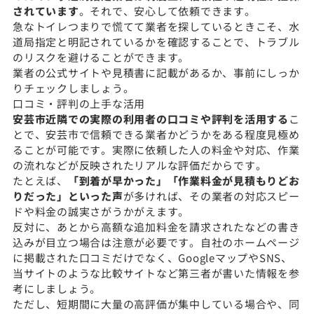
されています
。それで、安心して依頼できます。
急なトイレつまりで慌てて業者を探しているときこそ、水
道局指定と明記されているかを確認することで、トラブル
のリスクを避けることができます。
業者の公式サイトや見積書に記載があるか、事前にしっか
りチェックしましょう。
口コミ・評判の上手な活用
安芸市近隣での実際の利用者の口コミや評判を活用する
こ
とで、安芸市で信頼できる業者かどうかをある程度見極め
ることが可能です。実際に依頼した人の料金や対応、作業
の流れなどが反映されたリアルな評価だからです。
たとえば、
「到着が早かった」「作業料金が見積もりどお
りだった」といった声
が多ければ、その業者の対応スピー
ドや料金の誠実さがうかがえます。
反対に、あとから高額な追加料金を請求されたなどの書き
込みが目立つ場合は注意が必要です。自社のホームページ
に掲載された口コミだけでなく、GoogleマップやSNS、
当サイトのような比較サイトなど第三者が書いた情報を参
考にしましょう。
ただし、短期間に大量の高評価が集中している場合や、同