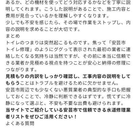
あるか、どの機材を使ってどう対応するかなどを丁寧に説
明してくれます。こうした説明があることで、施工内容と
費用が見合っているかを理解しやすくなります。
少しでも不安を感じたら、その場で作業をストップし、内
容の説明を求めることが大切です。
まとめ
トイレのつまりは突然起こるものです。焦って「安芸市
トイレ修理」のようにググって表示された最初の業者に連
絡したくなる気持ちは当然ですが、その前に本当に信頼で
きる業者か見極める視点を持つことが安心と納得の修理に
つながります。
見積もりの内訳をしっかり確認し、工事内容の説明をして
もらう
ことはトラブルを避けるために欠かせません。
安芸市周辺でも少なくない悪質業者の典型的な手口も把握
しておくことで、冷静に判断できるはずです。慌てずに冷
静になって選ぶと、不安も不要な出費も避けられます。
当サイトでご紹介している安芸市で信頼できる水道修理業
者リストをぜひご活用ください！
よくある質問