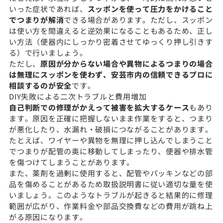
いった症状であれば、
スッポンを使って圧力をかけること
でつまりが解消
できる場合があります。ただし、スッポン
は使い方を間違えると逆効果になることもあるため、正し
い方法（便器内にしっかり密着させてゆっくり押し引きす
る）で行いましょう。
ただし、
原因が分からない場合や異物によるつまりの場合
は無理にスッポンを使わず、安芸市内の信頼できるプロに
相談するのが安全
です。
DIY失敗による二次トラブルと費用増加
自己判断での修理がかえって被害を拡大するケース
もあり
ます。原因を正確に把握しないまま作業をすると、つまり
が悪化したり、水漏れ・破損につながることがあります。
たとえば、ワイヤーや異物を無理に押し込んでしまうこと
でつまりが配管の奥に移動してしまったり、便器や排水管
を傷つけてしまうことがあります。
また、薬剤を過剰に使用すると、配管やパッキンなどの部
品を傷めることがあるため取扱説明書に従い適切な量を使
いましょう。このようなトラブルが起きると結果的に修理
範囲が広がり、作業料金や部品交換費などの費用が跳ね上
がる原因になります。