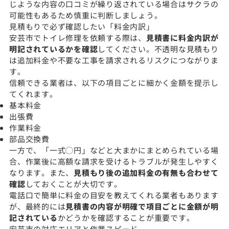
じような内容の口コミが繰り返されている場合はサクラの
可能性もあるため慎重に判断しましょう。
見積もりで必ず確認したい「料金内訳」
安芸市でトイレ修理を依頼する際は、
見積書に料金内訳が
明記されているかを確認
してください。不透明な見積もり
は追加料金や不要な工事を請求されるリスクにつながりま
す。
信頼できる業者は、以下の項目ごとに細かく金額を提示し
てくれます。
基本料金
出張費
作業料金
部品交換費
一方で、「一式◯円」などと大まかにまとめられている場
合、作業後に高額な請求を受けるトラブルが発生しやすく
なります。また、
見積もり後の追加料金の有無も合わせて
確認
しておくことが大切です。
電話口で簡単に料金の目安を教えてくれる業者もあります
が、最終的には
見積書の内容が明確で項目ごとに金額が明
記されている
かどうかを確認することが重要です。
安芸市の対応エリアと作業スピード