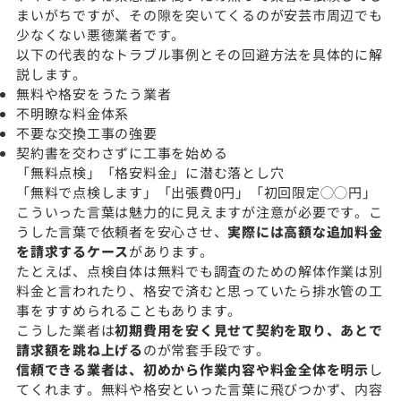
まいがちですが、その隙を突いてくるのが安芸市周辺でも
少なくない悪徳業者です。
以下の代表的なトラブル事例とその回避方法を具体的に解
説します。
無料や格安をうたう業者
不明瞭な料金体系
不要な交換工事の強要
契約書を交わさずに工事を始める
「無料点検」「格安料金」に潜む落とし穴
「無料で点検します」「出張費0円」「初回限定◯◯円」
こういった言葉は魅力的に見えますが注意が必要です。こ
うした言葉で依頼者を安心させ、
実際には高額な追加料金
を請求するケース
があります。
たとえば、点検自体は無料でも調査のための解体作業は別
料金と言われたり、格安で済むと思っていたら排水管の工
事をすすめられることもあります。
こうした業者は
初期費用を安く見せて契約を取り、あとで
請求額を跳ね上げる
のが常套手段です。
信頼できる業者は、初めから作業内容や料金全体を明示
し
てくれます。無料や格安といった言葉に飛びつかず、内容