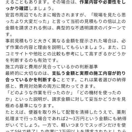
えることもあります。その場合は、
作業内容や必要性をし
っかり確認
しましょう。
安芸市周辺でもたまに報告されますが、「現場を見たら思
ったより大変だった」と言って当初の見積もりの倍以上の
金額を請求される例は、典型的な不透明請求のパターンで
す。
事前見積もりと大きく異なる金額を提示された場合は、必
ず作業の内容と理由を説明してもらいましょう。また、口
コミサイトや他社との比較も参考にして高すぎるかどうか
を判断するのも有効です。
施工内容と費用が見合っているかの判断基準
最終的に大切なのは、
支払う金額と実際の施工内容が釣り
合っているかを判断する
ことです。これは業者選びの納得
感と、費用対効果の両方に関わってきます。
「どのような作業を行ったのか」「どの機材を使ったの
か」といった説明が、請求金額に対して妥当かどうかを見
極める基準になります。
たとえば、便器を取り外して配管を清掃したうえで、薬剤
処理まで行った場合であれば2〜3万円という金額にも納得
がいくでしょう。一方で、軽いつまりでスッポンだけを使
って5分で終了した作業に2万円以上を請求されたとしたら