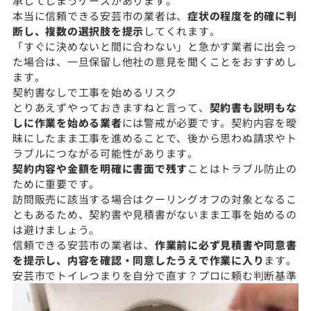
承してしまうケースがあります。
本当に信頼できる安芸市の業者は、
症状の程度を的確に判
断し、複数の選択肢を提示
してくれます。
「すぐに決めないと間に合わない」と急かす業者に出会っ
た場合は、一旦保留し他社の意見を聞くことをおすすめし
ます。
契約書なしで工事を始めるリスク
とりあえずやっておきますねと言って、
契約書も説明もな
しに作業を始める業者
には警戒が必要です。契約内容を曖
昧にしたまま工事を進めることで、後から思わぬ請求やト
ラブルにつながる可能性があります。
契約内容や金額を明確に書面で残す
ことはトラブル防止の
ために重要です。
訪問販売に該当する場合はクーリングオフの対象となるこ
ともあるため、契約書や見積書がないまま工事を始めるの
は避けましょう。
信頼できる安芸市の業者は、
作業前に必ず見積書や同意書
を提示し、内容を確認・同意したうえで作業に入り
ます。
安芸市でトイレつまりを自分で直す？プロに頼む判断基準