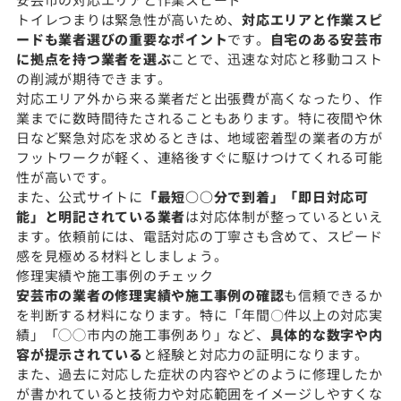
トイレつまりは緊急性が高いため、
対応エリアと作業スピ
ードも業者選びの重要なポイント
です。
自宅のある安芸市
に拠点を持つ業者を選ぶ
ことで、迅速な対応と移動コスト
の削減が期待できます。
対応エリア外から来る業者だと出張費が高くなったり、作
業までに数時間待たされることもあります。特に夜間や休
日など緊急対応を求めるときは、地域密着型の業者の方が
フットワークが軽く、連絡後すぐに駆けつけてくれる可能
性が高いです。
また、公式サイトに
「最短○○分で到着」「即日対応可
能」と明記されている業者
は対応体制が整っているといえ
ます。依頼前には、電話対応の丁寧さも含めて、スピード
感を見極める材料としましょう。
修理実績や施工事例のチェック
安芸市の業者の修理実績や施工事例の確認
も信頼できるか
を判断する材料になります。特に「年間〇件以上の対応実
績」「◯◯市内の施工事例あり」など、
具体的な数字や内
容が提示されている
と経験と対応力の証明になります。
また、過去に対応した症状の内容やどのように修理したか
が書かれていると技術力や対応範囲をイメージしやすくな