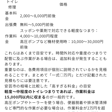
トイレ
価格
修理
基本料
2,000〜8,000円前後
金
出張費
無料〜5,000円前後
スッポンや薬剤で対応できる軽度なつまり：
作業料
4,000〜10,000円程度
金
高圧ポンプなど機材使用時：10,000〜30,000円
前後
これらはあくまで目安です。時間外対応や重度のつまりで
配管に及ぶ作業がある場合は、追加料金が発生することも
あります。
重要なのは、各費用項目が個別に説明されているかを見極
めることです。まとめて「一式○万円」とだけ記載された
見積もりには要注意です。
安芸市の相場と比較した「高すぎる料金」の目安
軽度〜中程度のトイレつまりであれば、作業料金は
15,000円以内に収まる
のが一般的です。
高圧ポンプやトーラーを使う場合、便器脱着や排水管清掃
など専門的な作業が必要な場合は、作業料金が2万円を超