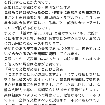
を確認することが大切です。
追加料金が高額になる不透明な料金体系
見積もり時は安かったのに、作業後に追加料金を請求され
る
ことも悪質業者に多い典型的なトラブルです。こうした
業者は料金体系が曖昧で、作業ごとに都度料金を上乗せし
ていく傾向があるからです。
例えば、「基本作業3,000円」と書かれていても、実際に
は出張費や調査費、特殊作業費などが積み重なり、最終的
に数万円になるケースもあります。
透明性のある安芸市の業者であれば依頼前に、
何をすれば
いくらかかるのかを明確に説明
してくれます。
見積もりが一式表示のみだったり、内訳を聞いてもはっき
り答えない場合は注意が必要です。
「今すぐ交換が必要」とあおる業者
「このままだと水が逆流しますよ」「今すぐ交換しないと
家全体に被害が出ます」などと、
緊急性を強調して契約を
急がせる業者にも要注意
です。こうした言い回しには、冷
静な判断力を奪い、高額契約を結ばせる意図があります。
実は軽度のつまりだった場合でも、配管が劣化しているの
でトイレ全体を交換すべきと説明され、不安に駆られて了