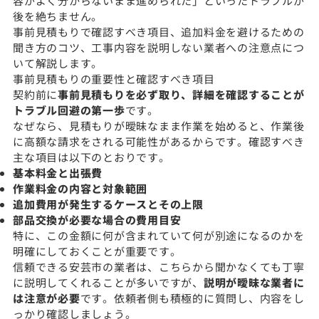
容がよく分からないまま進められた」といったトラブルが
後を絶ちません。
事前見積もりで確認すべき項目、追加料金を避けるための
聞き方のコツ、工事内容を説明しない業者への注意点につ
いて解説します。
事前見積もりの重要性と確認すべき項目
契約前に
事前見積もりを必ず取り、詳細を確認することが
トラブル回避の第一歩
です。
なぜなら、見積もりが曖昧なまま作業を始めると、作業後
に高額な請求をされる可能性があるからです。確認すべき
主な項目は以下のとおりです。
基本料金と出張費
作業料金の内容と対象範囲
追加費用が発生するケースとその上限
部品交換が必要な場合の費用目安
特に、この金額に何が含まれていて何が別途になるのかを
明確にしておくことが重要です。
信頼できる安芸市の業者は、こちらから聞かなくても丁寧
に説明してくれることが多いですが、
説明が曖昧な業者に
は注意が必要
です。依頼者側も積極的に質問し、内容をし
っかり確認しましょう。