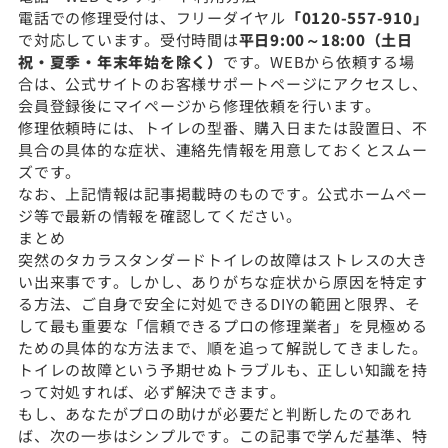
電話での修理受付は、フリーダイヤル
「0120-557-910」
で対応しています。受付時間は
平日9:00～18:00（土日
祝・夏季・年末年始を除く）
です。WEBから依頼する場
合は、公式サイトのお客様サポートページにアクセスし、
会員登録後にマイページから修理依頼を行います。
修理依頼時には、トイレの型番、購入日または設置日、不
具合の具体的な症状、連絡先情報を用意しておくとスムー
ズです。
なお、上記情報は記事掲載時のもの
です。公式ホーム
ペー
ジ等で最新の情報を確認してください。
まとめ
突然のタカラスタンダードトイレの故障はストレスの大き
い出来事です。しかし、ありがちな症状から原因を特定す
る方法、ご自身で安全に対処できるDIYの範囲と限界、そ
して最も重要な「信頼できるプロの修理業者」を見極める
ための具体的な方法まで、順を追って解説してきました。
トイレの故障という予期せぬトラブルも、正しい知識を持
って対処すれば、必ず解決できます。
もし、あなたがプロの助けが必要だと判断したのであれ
ば、次の一歩はシンプルです。この記事で学んだ基準、特