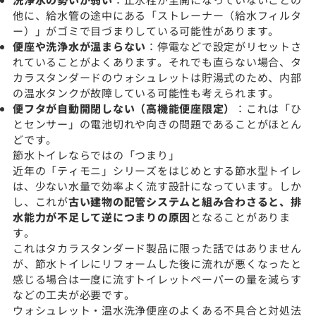
他に、給水管の途中にある「ストレーナー（給水フィルタ
ー）」がゴミで目づまりしている可能性があります。
便座や洗浄水が温まらない
：停電などで設定がリセットさ
れていることがよくあります。それでも直らない場合、タ
カラスタンダードのウォシュレットは貯湯式のため、内部
の温水タンクが故障している可能性も考えられます。
便フタが自動開閉しない（高機能便座限定）
：これは「ひ
とセンサー」の電池切れや向きの問題であることがほとん
どです。
節水トイレならではの「つまり」
近年の「ティモニ」シリーズをはじめとする節水型トイレ
は、少ない水量で効率よく流す設計になっています。しか
し、これが
古い建物の配管システムと組み合わさると、排
水能力が不足して逆につまりの原因
となることがありま
す。
これはタカラスタンダード製品に限った話ではありません
が、節水トイレにリフォームした後に流れが悪くなったと
感じる場合は一度に流すトイレットペーパーの量を減らす
などの工夫が必要です。
ウォシュレット・温水洗浄便座のよくある不具合と対処法