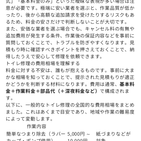
式」「基本料金のみ」といった曖昧な表現が多い場合は注
意が必要です。極端に安い業者を選ぶと、作業品質が低か
ったり、後から高額な追加請求を受けたりするリスクもあ
るため、料金の安さだけで判断しないことが大切です。
また、安価な業者を選ぶ場合でも、キャンセル料の有無や
追加費用が発生する条件、作業後の保証内容などを事前に
質問しておくことで、トラブルを防ぎやすくなります。見
積もり時に確認すべきポイントを押さえておくことで、納
得したうえで安心して修理を依頼できます。
トイレ修理の費用相場を理解する
料金に対する不安は、誰もが抱えるものです。事前に大ま
かな相場を知っておくことで、提示された見積もりが適正
かどうかを判断する材料になります。費用は通常、
基本料
金＋作業料金＋部品代（＋深夜料金など）
で構成されま
す。
以下に、一般的なトイレ修理の全国的な費用相場をまとめ
ました。これはあくまで目安であり、地域や作業の難易度
によって変動します。
作業内容
簡単なつまり除去（ラバー
5,000円 ～
紙づまりなどが
カップ・ポンプ使用）
10,000円
対象