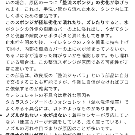
いの場合、原因の一つに
「整流スポンジ」の劣化
が挙げら
れます。これは、手洗い管から流れた水を、タンク内に正
しく導くための部品です。
この
スポンジが経年劣化で潰れたり、ズレたり
すると、水
がタンクの外側の樹脂カバーの上に溢れ出し、やがてタン
クと便器の隙間からポタポタと漏れ出してきます。
止水栓を閉めた後、トイレタンクのフタを慎重に持ち上げ
て開け、内部の樹脂カバーの上に水が溜まっていないか、
あるいは水が溜まった跡がないかを確認します。もし濡れ
ている場合は、この整流スポンジが原因である可能性が非
常に高いです。
この部品は、改良版の「整流ジャバラ」という部品に自分
で交換することも可能ですが、作業に自信がなければプロ
に依頼するのが確実です。
ウォシュレットの不具合は意外な原因も
タカラスタンダードのウォシュレット（温水洗浄便座）で
よくある不具合には、以下のようなものがあります。
ノズルが出ない・水が出ない
：着座センサーが反応してい
ない（便座カバーが邪魔をしている、浅く座っている）、
ノズルの汚れや目づまりが原因のことが多いです。
洗浄水の勢いが弱い
：止水栓が全開になっていないことの