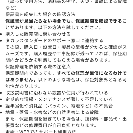
（誤った使用方法、消耗品の劣化、天災・事故による故障
など）
保証書を紛失した場合の確認方法
保証書が見当たらない場合でも、保証期間を確認できる
こ
とがあります。以下の方法を試してください。
購入した販売店に問い合わせる
タカラスタンダードのサポート窓口に連絡する
その際、購入日・設置日・製品の型番が分かると確認がス
ムーズです。購入履歴や工事記録が残っていれば、保証期
間内かどうかを判断してもらえる場合があります。
保証修理を依頼する際の注意点
保証期間内であっても、
すべての修理が無償になるわけで
はありません。
以下のような場合は、保証対象外となる可
能性があります。
取扱説明書に沿わない設置や使用が行われている
定期的な清掃・メンテナンスが著しく不足している
経年劣化や消耗品（パッキン、電池など）の不具合
地震・落雷・水害などの自然災害による故障
また、保証期間を過ぎている場合は、技術料・部品代・出
張費などの修理費用が自己負担となります。
電話・WEBでのサポート利用方法