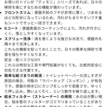
お使いのトイレが「ティモニ」シリーズであれば、日々の
掃除を楽にするための機能が備わっています。
フロントスリム
：便器手前のフチが非常に薄く、つまめる
ほどの形状になっているため、汚れがたまりやすいフチ裏
もシートでサッと一拭きできます。
Gコート
：便器表面のコーティングにより、汚れが付きに
くく、落としやすくなっています。
スクリュー洗浄
：渦を巻くような強力な水流で、便器内を
隅々まで洗浄します。
これらの機能を知っておくことで、日々の簡単な掃除で清
潔を保ちやすくなります。
安全・低リスクなDIY
これらは特別な工具や専門知識がなくても、比較的安全に
対処できる作業です。
簡単な紙づまりの解消
：トイレットペーパーの流しすぎが
原因の場合、市販の「ラバーカップ（スッポン）」が有効
です。便器の排水口にカップをしっかり密着させ、ゆっく
り押し込み、勢いよく引く、という動作を繰り返します。
給水フィルター（ストレーナー）の掃除
：水の出が悪い場
合、給水管のフィルターがゴミでつまっていることがあり
ます。止水栓を閉めた後、給水ホースのナットを外し、中