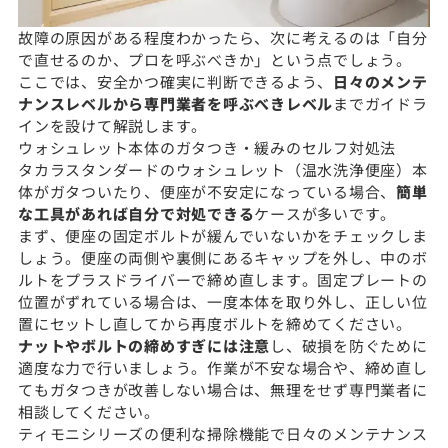
故障の原因がある程度わかったら、次に考えるのは「自分
で直せるのか、プロを呼ぶべきか」という点でしょう。
ここでは、安全かつ確実に判断できるよう、
日々のメンテ
ナンスレベルから専門業者を呼ぶべきレベル
までガイドラ
インを設けて解説します。
ウォシュレット本体のガタつき・緩みのセルフ対処法
タカラスタンダードのウォシュレット（温水洗浄便座）本
体がガタついたり、便座が不安定になっている場合、
簡単
な工具があれば自分で対処できる
ケースが多いです。
まず、便座の固定ボルトが緩んでいないかをチェックしま
しょう。便座の両側や裏側にあるキャップを外し、中のボ
ルトをプラスドライバーで締め直します。固定プレートの
位置がずれている場合は、一度本体を取り外し、正しい位
置にセットし直してから再度ボルトを締めてください。
ナットやボルトの締めすぎには注意
し、破損を防ぐために
適度な力で行いましょう。作業が不安な場合や、締め直し
てもガタつきが改善しない場合は、無理をせず専門業者に
相談してください。
ティモニシリーズの便利な掃除機能で日々のメンテナンス