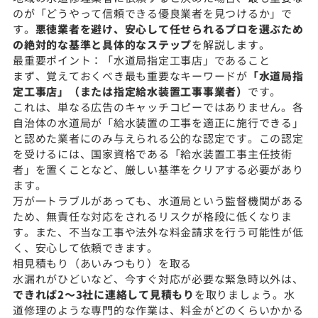
のが「どうやって信頼できる優良業者を見つけるか」で
す。
悪徳業者を避け、安心して任せられるプロを選ぶため
の絶対的な基準と具体的なステップ
を解説します。
最重要ポイント：「水道局指定工事店」であること
まず、覚えておくべき最も重要なキーワードが
「水道局指
定工事店」（または指定給水装置工事事業者）
です。
これは、単なる広告のキャッチコピーではありません。各
自治体の水道局が「給水装置の工事を適正に施行できる」
と認めた業者にのみ与えられる公的な認定です。この認定
を受けるには、国家資格である「給水装置工事主任技術
者」を置くことなど、厳しい基準をクリアする必要があり
ます。
万が一トラブルがあっても、水道局という監督機関がある
ため、無責任な対応をされるリスクが格段に低くなりま
す。また、不当な工事や法外な料金請求を行う可能性が低
く、安心して依頼できます。
相見積もり（あいみつもり）を取る
水漏れがひどいなど、今すぐ対応が必要な緊急時以外は、
できれば2〜3社に連絡して見積もり
を取りましょう。水
道修理のような専門的な作業は、料金がどのくらいかかる