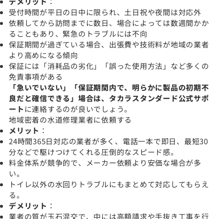
デメリット
：
受付時間が平日の日中に限られ、土日祝や夜間は対応外
依頼してから訪問までに数日、場合によっては数週間かか
ることもあり、緊急のトラブルには不向
保証期間が過ぎている場合、出張費や技術料が地域の業者
より高めになる傾向
保証には「消耗品の劣化」「誤った使用方法」など多くの
免責事項がある
「急いでいない」「保証期間内で、明らかに製品の初期不
良だと確信できる」場合は、
タカラスタンダード公式サポ
ート
に連絡するのが良いでしょう。
地域密着の水道修理業者に依頼する
メリット
：
24時間365日対応の業者が多く、電話一本で即日、最短30
分などで駆けつけてくれる圧倒的なスピード感。
料金体系が競争的で、メーカー依頼より安価な場合が多
い。
トイレ以外の水回りトラブルにもまとめて対応してもらえ
る。
デメリット
：
業者の質が玉石混交で、中には高額請求や手抜き工事を行