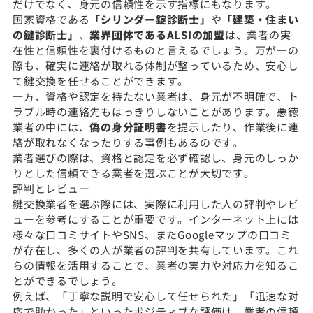
だけでなく、身元の信頼性を示す指標にもなります。
国家資格である
「シリンダー錠診断士」
や
「建築・住まい
の鍵診断士」
、
業界団体であるALSIの加盟
は、業者の実
在性と信頼性を裏付けるものと言えるでしょう。万が一の
際も、確実に連絡が取れる体制が整っているため、安心し
て鍵交換を任せることができます。
一方、資格や認定を持たない業者は、身元が不明確で、ト
ラブル時の連絡先もはっきりしないことがあります。悪徳
業者の中には、
偽の身分証明書
を提示したり、作業後に連
絡が取れなくなったりする事例もあるのです。
業者選びの際は、資格と認定を必ず確認し、身元のしっか
りとした信頼できる業者を選ぶことが大切です。
評判とレビュー
鍵交換業者を選ぶ際には、実際に利用した人の評判やレビ
ューを参考にすることが重要です。インターネット上には
様々な口コミサイトやSNS、またGoogleマップの口コミ
が存在し、多くの人が業者の評判を共有しています。これ
らの情報を活用することで、業者の実力や対応力を知るこ
とができるでしょう。
例えば、「丁寧な説明で安心して任せられた」「迅速な対
応で助かった」といったポジティブな評価は、業者の信頼