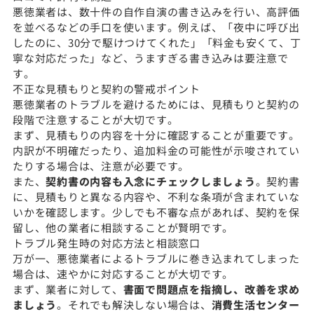
悪徳業者は、数十件の自作自演の書き込みを行い、高評価
を並べるなどの手口を使います。例えば、「夜中に呼び出
したのに、30分で駆けつけてくれた」「料金も安くて、丁
寧な対応だった」など、うますぎる書き込みは要注意で
す。
不正な見積もりと契約の警戒ポイント
悪徳業者のトラブルを避けるためには、見積もりと契約の
段階で注意することが大切です。
まず、見積もりの内容を十分に確認することが重要です。
内訳が不明確だったり、追加料金の可能性が示唆されてい
たりする場合は、注意が必要です。
また、
契約書の内容も入念にチェックしましょう
。契約書
に、見積もりと異なる内容や、不利な条項が含まれていな
いかを確認します。少しでも不審な点があれば、契約を保
留し、他の業者に相談することが賢明です。
トラブル発生時の対応方法と相談窓口
万が一、悪徳業者によるトラブルに巻き込まれてしまった
場合は、速やかに対応することが大切です。
まず、業者に対して、
書面で問題点を指摘し、改善を求め
ましょう
。それでも解決しない場合は、
消費生活センター