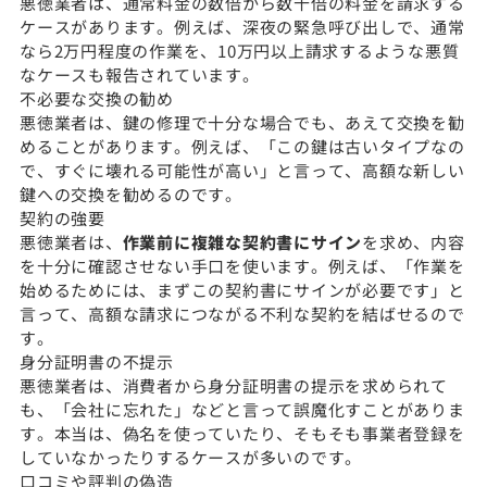
悪徳業者は、通常料金の数倍から数十倍の料金を請求する
ケースがあります。例えば、深夜の緊急呼び出しで、通常
なら2万円程度の作業を、10万円以上請求するような悪質
なケースも報告されています。
不必要な交換の勧め
悪徳業者は、鍵の修理で十分な場合でも、あえて交換を勧
めることがあります。例えば、「この鍵は古いタイプなの
で、すぐに壊れる可能性が高い」と言って、高額な新しい
鍵への交換を勧めるのです。
契約の強要
悪徳業者は、
作業前に複雑な契約書にサイン
を求め、内容
を十分に確認させない手口を使います。例えば、「作業を
始めるためには、まずこの契約書にサインが必要です」と
言って、高額な請求につながる不利な契約を結ばせるので
す。
身分証明書の不提示
悪徳業者は、消費者から身分証明書の提示を求められて
も、「会社に忘れた」などと言って誤魔化すことがありま
す。本当は、偽名を使っていたり、そもそも事業者登録を
していなかったりするケースが多いのです。
口コミや評判の偽造