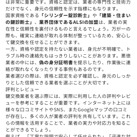
は非常に重要です。資格と認定は、業者の専門性と技術力
だけでなく、身元の信頼性を示す指標にもなります。
国家資格である
「シリンダー錠診断士」
や
「建築・住まい
の鍵診断士」
、
業界団体であるALSIの加盟
は、業者の実
在性と信頼性を裏付けるものと言えるでしょう。万が一の
際も、確実に連絡が取れる体制が整っているため、安心し
て鍵交換を任せることができます。
一方、資格や認定を持たない業者は、身元が不明確で、ト
ラブル時の連絡先もはっきりしないことがあります。悪徳
業者の中には、
偽の身分証明書
を提示したり、作業後に連
絡が取れなくなったりする事例もあるのです。
業者選びの際は、資格と認定を必ず確認し、身元のしっか
りとした信頼できる業者を選ぶことが大切です。
評判とレビュー
鍵交換業者を選ぶ際には、実際に利用した人の評判やレビ
ューを参考にすることが重要です。インターネット上には
様々な口コミサイトやSNS、またGoogleマップの口コミ
が存在し、多くの人が業者の評判を共有しています。これ
らの情報を活用することで、業者の実力や対応力を知るこ
とができるでしょう。
例えば、「丁寧な説明で安心して任せられた」「迅速な対