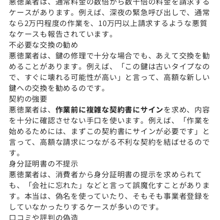
悪徳業者は、通常料金の数倍から数十倍の料金を請求する
ケースがあります。例えば、深夜の緊急呼び出しで、通常
なら2万円程度の作業を、10万円以上請求するような悪質
なケースも報告されています。
不必要な交換の勧め
悪徳業者は、鍵の修理で十分な場合でも、あえて交換を勧
めることがあります。例えば、「この鍵は古いタイプなの
で、すぐに壊れる可能性が高い」と言って、高額な新しい
鍵への交換を勧めるのです。
契約の強要
悪徳業者は、
作業前に複雑な契約書にサイン
を求め、内容
を十分に確認させない手口を使います。例えば、「作業を
始めるためには、まずこの契約書にサインが必要です」と
言って、高額な請求につながる不利な契約を結ばせるので
す。
身分証明書の不提示
悪徳業者は、消費者から身分証明書の提示を求められて
も、「会社に忘れた」などと言って誤魔化すことがありま
す。本当は、偽名を使っていたり、そもそも事業者登録を
していなかったりするケースが多いのです。
口コミや評判の偽造