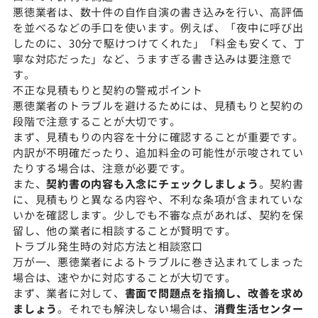
悪徳業者は、数十件の自作自演の書き込みを行い、高評価
を並べるなどの手口を使います。例えば、「夜中に呼び出
したのに、30分で駆けつけてくれた」「料金も安くて、丁
寧な対応だった」など、うますぎる書き込みは要注意で
す。
不正な見積もりと契約の警戒ポイント
悪徳業者のトラブルを避けるためには、見積もりと契約の
段階で注意することが大切です。
まず、見積もりの内容を十分に確認することが重要です。
内訳が不明確だったり、追加料金の可能性が示唆されてい
たりする場合は、注意が必要です。
また、
契約書の内容も入念にチェックしましょう
。契約書
に、見積もりと異なる内容や、不利な条項が含まれていな
いかを確認します。少しでも不審な点があれば、契約を保
留し、他の業者に相談することが賢明です。
トラブル発生時の対応方法と相談窓口
万が一、悪徳業者によるトラブルに巻き込まれてしまった
場合は、速やかに対応することが大切です。
まず、業者に対して、
書面で問題点を指摘し、改善を求め
ましょう
。それでも解決しない場合は、
消費生活センター