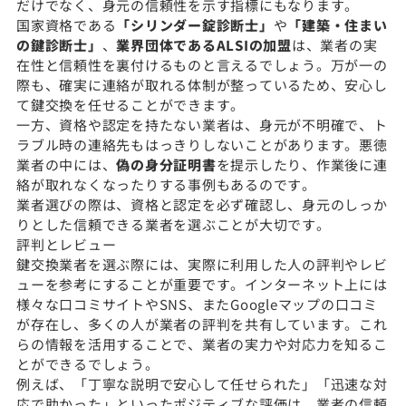
だけでなく、身元の信頼性を示す指標にもなります。
国家資格である
「シリンダー錠診断士」
や
「建築・住まい
の鍵診断士」
、
業界団体であるALSIの加盟
は、業者の実
在性と信頼性を裏付けるものと言えるでしょう。万が一の
際も、確実に連絡が取れる体制が整っているため、安心し
て鍵交換を任せることができます。
一方、資格や認定を持たない業者は、身元が不明確で、ト
ラブル時の連絡先もはっきりしないことがあります。悪徳
業者の中には、
偽の身分証明書
を提示したり、作業後に連
絡が取れなくなったりする事例もあるのです。
業者選びの際は、資格と認定を必ず確認し、身元のしっか
りとした信頼できる業者を選ぶことが大切です。
評判とレビュー
鍵交換業者を選ぶ際には、実際に利用した人の評判やレビ
ューを参考にすることが重要です。インターネット上には
様々な口コミサイトやSNS、またGoogleマップの口コミ
が存在し、多くの人が業者の評判を共有しています。これ
らの情報を活用することで、業者の実力や対応力を知るこ
とができるでしょう。
例えば、「丁寧な説明で安心して任せられた」「迅速な対
応で助かった」といったポジティブな評価は、業者の信頼