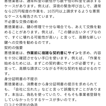
悪徳業者は、通常料金の数倍から数十倍の料金を請求する
ケースがあります。例えば、深夜の緊急呼び出しで、通常
なら2万円程度の作業を、10万円以上請求するような悪質
なケースも報告されています。
不必要な交換の勧め
悪徳業者は、鍵の修理で十分な場合でも、あえて交換を勧
めることがあります。例えば、「この鍵は古いタイプなの
で、すぐに壊れる可能性が高い」と言って、高額な新しい
鍵への交換を勧めるのです。
契約の強要
悪徳業者は、
作業前に複雑な契約書にサイン
を求め、内容
を十分に確認させない手口を使います。例えば、「作業を
始めるためには、まずこの契約書にサインが必要です」と
言って、高額な請求につながる不利な契約を結ばせるので
す。
身分証明書の不提示
悪徳業者は、消費者から身分証明書の提示を求められて
も、「会社に忘れた」などと言って誤魔化すことがありま
す。本当は、偽名を使っていたり、そもそも事業者登録を
していなかったりするケースが多いのです。
口コミや評判の偽造