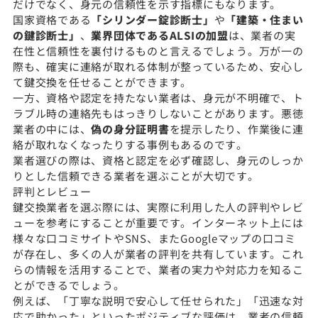
だけでなく、身元の信頼性を示す指標にもなります。
国家資格である
「シリンダー錠診断士」
や
「建築・住まい
の鍵診断士」
、
業界団体であるALSIの加盟
は、業者の実
在性と信頼性を裏付けるものと言えるでしょう。万が一の
際も、確実に連絡が取れる体制が整っているため、安心し
て鍵交換を任せることができます。
一方、資格や認定を持たない業者は、身元が不明確で、ト
ラブル時の連絡先もはっきりしないことがあります。悪徳
業者の中には、
偽の身分証明書
を提示したり、作業後に連
絡が取れなくなったりする事例もあるのです。
業者選びの際は、資格と認定を必ず確認し、身元のしっか
りとした信頼できる業者を選ぶことが大切です。
評判とレビュー
鍵交換業者を選ぶ際には、実際に利用した人の評判やレビ
ューを参考にすることが重要です。インターネット上には
様々な口コミサイトやSNS、またGoogleマップの口コミ
が存在し、多くの人が業者の評判を共有しています。これ
らの情報を活用することで、業者の実力や対応力を知るこ
とができるでしょう。
例えば、「丁寧な説明で安心して任せられた」「迅速な対
応で助かった」といったポジティブな評価は、業者の信頼