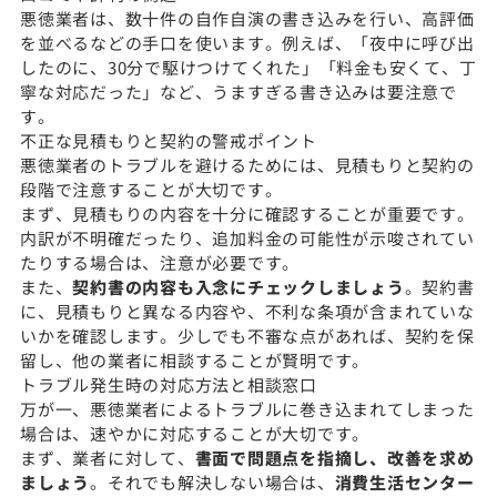
悪徳業者は、数十件の自作自演の書き込みを行い、高評価
を並べるなどの手口を使います。例えば、「夜中に呼び出
したのに、30分で駆けつけてくれた」「料金も安くて、丁
寧な対応だった」など、うますぎる書き込みは要注意で
す。
不正な見積もりと契約の警戒ポイント
悪徳業者のトラブルを避けるためには、見積もりと契約の
段階で注意することが大切です。
まず、見積もりの内容を十分に確認することが重要です。
内訳が不明確だったり、追加料金の可能性が示唆されてい
たりする場合は、注意が必要です。
また、
契約書の内容も入念にチェックしましょう
。契約書
に、見積もりと異なる内容や、不利な条項が含まれていな
いかを確認します。少しでも不審な点があれば、契約を保
留し、他の業者に相談することが賢明です。
トラブル発生時の対応方法と相談窓口
万が一、悪徳業者によるトラブルに巻き込まれてしまった
場合は、速やかに対応することが大切です。
まず、業者に対して、
書面で問題点を指摘し、改善を求め
ましょう
。それでも解決しない場合は、
消費生活センター