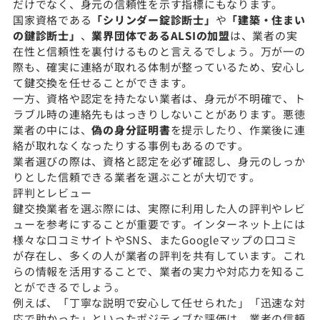
だけでなく、身元の信頼性を示す指標にもなります。
国家資格である
「シリンダー錠診断士」
や
「建築・住まい
の鍵診断士」
、
業界団体であるALSIの加盟
は、業者の実
在性と信頼性を裏付けるものと言えるでしょう。万が一の
際も、確実に連絡が取れる体制が整っているため、安心し
て鍵交換を任せることができます。
一方、資格や認定を持たない業者は、身元が不明確で、ト
ラブル時の連絡先もはっきりしないことがあります。悪徳
業者の中には、
偽の身分証明書
を提示したり、作業後に連
絡が取れなくなったりする事例もあるのです。
業者選びの際は、資格と認定を必ず確認し、身元のしっか
りとした信頼できる業者を選ぶことが大切です。
評判とレビュー
鍵交換業者を選ぶ際には、実際に利用した人の評判やレビ
ューを参考にすることが重要です。インターネット上には
様々な口コミサイトやSNS、またGoogleマップの口コミ
が存在し、多くの人が業者の評判を共有しています。これ
らの情報を活用することで、業者の実力や対応力を知るこ
とができるでしょう。
例えば、「丁寧な説明で安心して任せられた」「迅速な対
応で助かった」といったポジティブな評価は、業者の信頼