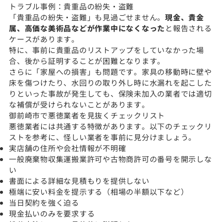
トラブル事例：貴重品の紛失・盗難
「貴重品の紛失・盗難」も見過ごせません。
現金、貴金
属、高価な美術品などが作業中になくなった
と報告される
ケースがあります。
特に、事前に貴重品のリストアップをしていなかった場
合、後から証明することが困難となります。
さらに「家屋への損害」も問題です。家具の移動時に壁や
床を傷つけたり、水回りの取り外し時に水漏れを起こした
りといった事故が発生しても、保険未加入の業者では適切
な補償が受けられないことがあります。
御前崎市で悪徳業者を見抜くチェックリスト
悪徳業者には共通する特徴があります。以下のチェックリ
ストを参考に、怪しい業者を事前に見分けましょう。
実店舗の住所や会社情報が不明確
一般廃棄物収集運搬業許可や古物商許可の番号を開示しな
い
書面による詳細な見積もりを提供しない
極端に安い料金を提示する（相場の半額以下など）
当日契約を強く迫る
現金払いのみを要求する