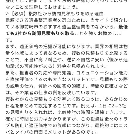
証明として評価できますが法的な許認可の代わりにはなら
ないことを理解しておきましょう。
2:【必須】複数社から訪問見積もりを取る理由
信頼できる遺品整理業者を選ぶために、当サイトで紹介し
ている御前崎市のおすすめ遺品整理業者のなかから、
最低
でも3社から訪問見積もりを取る
ことを強くお勧めしま
す。
まず、適正価格の把握が可能になります。業界の相場は物
量や地域によって異なるため、複数の見積もりを比較する
ことで、不当に高い料金や、逆に不自然に安い（後から追
加請求の可能性がある）料金を見極められます。
また、担当者の対応や専門知識、コミュニケーション能力
を直接評価できるのも大きなメリットです。見積もりの際
の説明の仕方、質問への回答の的確さ、時間の正確さなど
は、その業者の仕事の質を反映しています。
複数社からの見積もりを効率よく取るコツは、あらかじめ
日程をまとめて設定することです。例えば、1日に2～3社
の見積もりを入れれば、比較検討の時間を短縮できます。
確かに時間と労力はかかりますが、この投資は後々のトラ
ブル防止と適正価格での依頼につながり、最終的にはコス
パとタイパの両面でメリットがあるのです。