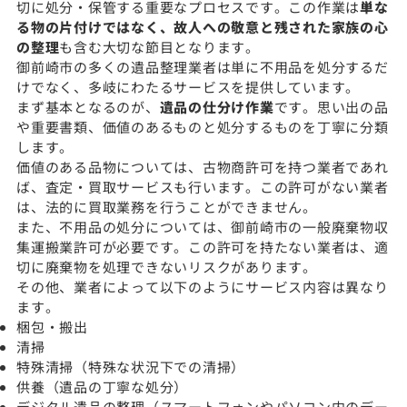
切に処分・保管する重要なプロセスです。この作業は
単な
る物の片付けではなく、故人への敬意と残された家族の心
の整理
も含む大切な節目となります。
御前崎市の多くの遺品整理業者は単に不用品を処分するだ
けでなく、多岐にわたるサービスを提供しています。
まず基本となるのが、
遺品の仕分け作業
です。思い出の品
や重要書類、価値のあるものと処分するものを丁寧に分類
します。
価値のある品物については、古物商許可を持つ業者であれ
ば、査定・買取サービスも行います。この許可がない業者
は、法的に買取業務を行うことができません。
また、不用品の処分については、御前崎市の一般廃棄物収
集運搬業許可が必要です。この許可を持たない業者は、適
切に廃棄物を処理できないリスクがあります。
その他、業者によって以下のようにサービス内容は異なり
ます。
梱包・搬出
清掃
特殊清掃（特殊な状況下での清掃）
供養（遺品の丁寧な処分）
デジタル遺品の整理（スマートフォンやパソコン内のデー