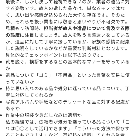
最後に、しかし決して軽視できないのが、業者の遺品に対
する姿勢です。故人の遺した品々は、単なるモノではな
く、思い出や感情が込められた大切な存在です。そのた
め、それらを扱う業者には敬意と思いやりが不可欠です。
見積もり訪問時、
担当者が故人や遺品について言及する際
の態度
に注目しましょう。故人を敬う言葉遣いをしている
か、遺品に対して丁寧に接しているか、家族の感情に配慮
した説明をしているかなどが重要な判断材料となります。
具体的なチェックポイントは以下の通りです。
靴を脱ぐ、挨拶をするなどの基本的なマナーを守っている
か
遺品について「ゴミ」「不用品」といった言葉を安易に使
っていないか
特に思い入れのある品や処分に迷っている品について、丁
寧に対応してくれるか
写真アルバムや手紙などのデリケートな品に対する配慮が
あるか
作業中の服装や身だしなみは適切か
私の経験では、依頼者が処分を迷っている品について「こ
れは○○として活用できます」「こういった方法で保存す
ることもできます」など、選択肢を提案してくれる業者