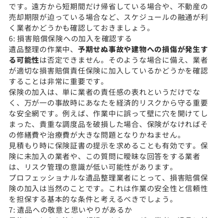
です。遠方から短期間だけ帰省している場合や、不動産の
売却期限が迫っている場合など、スケジュールの融通が利
く業者かどうかも確認しておきましょう。
6: 損害賠償保険への加入を確認する
遺品整理の作業中、
予期せぬ事故や建物への損傷が発生す
る可能性
は否定できません。そのような場合に備え、業者
が適切な損害賠償責任保険に加入しているかどうかを確認
することは非常に重要です。
保険の加入は、単に業者の責任感の表れというだけでな
く、万が一の事故時にあなたを経済的リスクから守る重要
な安全網です。例えば、作業中に誤って壁に穴を開けてし
まった、貴重な調度品を破損した場合、保険がなければそ
の修繕費や治療費が大きな問題となりかねません。
見積もり時に保険証書の提示を求めることも有効です。保
険に未加入の業者や、この質問に曖昧な回答をする業者
は、リスク管理の意識が低い可能性があります。
プロフェッショナルな遺品整理業者にとって、損害賠償保
険の加入は当然のことです。これは作業の安全性と信頼性
を担保する基本的な条件と考えるべきでしょう。
7: 遺品への敬意と思いやりがあるか