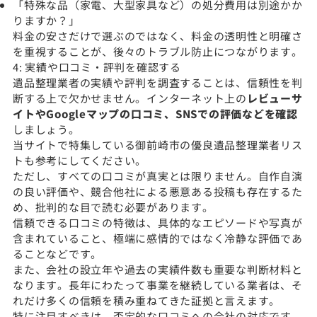
「特殊な品（家電、大型家具など）の処分費用は別途かか
りますか？」
料金の安さだけで選ぶのではなく、料金の透明性と明確さ
を重視することが、後々のトラブル防止につながります。
4: 実績や口コミ・評判を確認する
遺品整理業者の実績や評判を調査することは、信頼性を判
断する上で欠かせません。インターネット上の
レビューサ
イトやGoogleマップの口コミ、SNSでの評価などを確認
しましょう。
当サイトで特集している御前崎市の優良遺品整理業者リス
トも参考にしてください。
ただし、すべての口コミが真実とは限りません。自作自演
の良い評価や、競合他社による悪意ある投稿も存在するた
め、批判的な目で読む必要があります。
信頼できる口コミの特徴は、具体的なエピソードや写真が
含まれていること、極端に感情的ではなく冷静な評価であ
ることなどです。
また、会社の設立年や過去の実績件数も重要な判断材料と
なります。長年にわたって事業を継続している業者は、そ
れだけ多くの信頼を積み重ねてきた証拠と言えます。
特に注目すべきは、否定的な口コミへの会社の対応です。