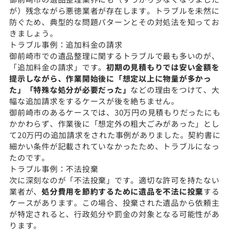
が）残念ながら悪徳業者が存在します。トラブルを未然に
防ぐため、典型的な問題パターンとその対処法を知ってお
きましょう。
トラブル事例：追加料金の請求
御前崎市での遺品整理に関するトラブルで最も多いのが、
「追加料金の請求」です。
初期の見積もりでは安い金額を
提示しながら、作業開始後に「想定以上に物量が多かっ
た」「特殊な処分が必要だった」
などの理由をつけて、大
幅な追加請求をするケースが後を絶ちません。
御前崎市のあるケースでは、30万円の見積もりだったにも
かかわらず、作業後に「想定外の粗大ごみがあった」とし
て20万円の追加請求をされた事例がありました。契約書に
細かい条件が記載されていなかったため、トラブルになっ
たのです。
トラブル事例：不法投棄
次に深刻なのが「不法投棄」です。適切な許可を持たない
業者が、
処分費用を節約するために遺品を不法に投棄
する
ケースがあります。この場合、投棄された遺品から依頼主
が特定されると、行政処分や罰金の対象となる可能性があ
ります。