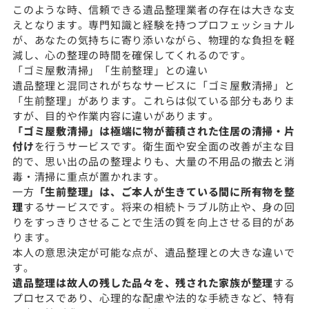
このような時、信頼できる遺品整理業者の存在は大きな支
えとなります。専門知識と経験を持つプロフェッショナル
が、あなたの気持ちに寄り添いながら、物理的な負担を軽
減し、心の整理の時間を確保してくれるのです。
「ゴミ屋敷清掃」「生前整理」との違い
遺品整理と混同されがちなサービスに「ゴミ屋敷清掃」と
「生前整理」があります。これらは似ている部分もありま
すが、目的や作業内容に違いがあります。
「ゴミ屋敷清掃」は極端に物が蓄積された住居の清掃・片
付け
を行うサービスです。衛生面や安全面の改善が主な目
的で、思い出の品の整理よりも、大量の不用品の撤去と消
毒・清掃に重点が置かれます。
一方
「生前整理」は、ご本人が生きている間に所有物を整
理
するサービスです。将来の相続トラブル防止や、身の回
りをすっきりさせることで生活の質を向上させる目的があ
ります。
本人の意思決定が可能な点が、遺品整理との大きな違いで
す。
遺品整理は故人の残した品々を、残された家族が整理
する
プロセスであり、心理的な配慮や法的な手続きなど、特有