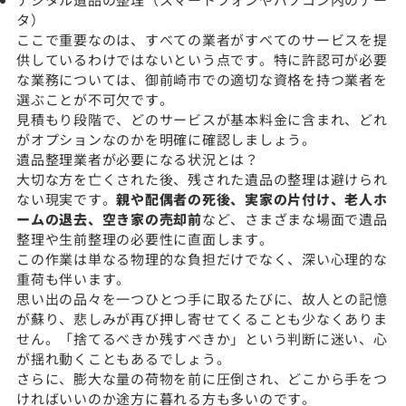
タ）
ここで重要なのは、すべての業者がすべてのサービスを提
供しているわけではないという点です。特に許認可が必要
な業務については、御前崎市での適切な資格を持つ業者を
選ぶことが不可欠です。
見積もり段階で、どのサービスが基本料金に含まれ、どれ
がオプションなのかを明確に確認しましょう。
遺品整理業者が必要になる状況とは？
大切な方を亡くされた後、残された遺品の整理は避けられ
ない現実です。
親や配偶者の死後、実家の片付け、老人ホ
ームの退去、空き家の売却前
など、さまざまな場面で遺品
整理や生前整理の必要性に直面します。
この作業は単なる物理的な負担だけでなく、深い心理的な
重荷も伴います。
思い出の品々を一つひとつ手に取るたびに、故人との記憶
が蘇り、悲しみが再び押し寄せてくることも少なくありま
せん。「捨てるべきか残すべきか」という判断に迷い、心
が揺れ動くこともあるでしょう。
さらに、膨大な量の荷物を前に圧倒され、どこから手をつ
ければいいのか途方に暮れる方も多いのです。