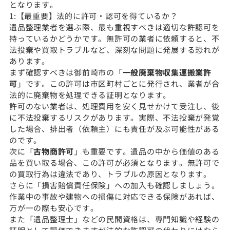
となります。
1:【最重要】法的に許可・認可を得ているか？
遺品整理業者を選ぶ際、最も重視すべきは適切な許認可を
持っているかどうかです。無許可の業者に依頼すると、不
法投棄や買取トラブルなど、深刻な問題に発展する恐れが
あります。
まず確認すべきは御前崎市の「
一般廃棄物収集運搬業許
可
」です。この許可は市区町村ごとに発行され、業者が合
法的に廃棄物を処理できる証明となります。
許可のない業者は、処理費用を安く見せかけて受注し、後
に不法投棄するリスクがあります。実際、不法投棄が発覚
した場合、排出者（依頼主）にも責任が及ぶ可能性がある
のです。
次に「
古物商許可
」も重要です。遺品の中から価値のある
品を買い取る場合、この許可が必須となります。無許可で
の買取行為は違法であり、トラブルの原因となります。
さらに「損害賠償責任保険」への加入も確認しましょう。
作業中の事故や建物への損傷に対応できる保険があれば、
万が一の際も安心です。
また「遺品整理士」などの民間資格は、専門知識や経験の