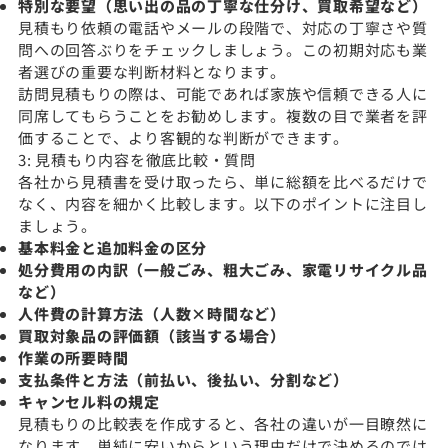
特別な要望（思い出の品の丁寧な仕分け、買取希望など）
見積もり依頼の電話やメールの段階で、対応の丁寧さや質
問への回答ぶりをチェックしましょう。この初期対応も業
者選びの重要な判断材料となります。
訪問見積もりの際は、可能であれば家族や信頼できる人に
同席してもらうことをお勧めします。複数の目で業者を評
価することで、より客観的な判断ができます。
3: 見積もり内容を徹底比較・質問
各社から見積書を受け取ったら、単に総額を比べるだけで
なく、内容を細かく比較します。以下のポイントに注目し
ましょう。
基本料金と追加料金の区分
処分費用の内訳（一般ごみ、粗大ごみ、家電リサイクル品
など）
人件費の計算方法（人数×時間など）
買取対象品の評価額（該当する場合）
作業の所要時間
支払条件と方法（前払い、後払い、分割など）
キャンセル料の規定
見積もりの比較表を作成すると、各社の違いが一目瞭然に
なります。単純に安いからという理由だけで決めるのでは