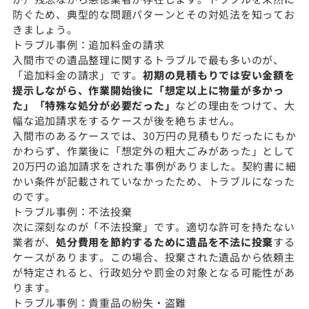
防ぐため、典型的な問題パターンとその対処法を知ってお
きましょう。
トラブル事例：追加料金の請求
入間市での遺品整理に関するトラブルで最も多いのが、
「追加料金の請求」です。
初期の見積もりでは安い金額を
提示しながら、作業開始後に「想定以上に物量が多かっ
た」「特殊な処分が必要だった」
などの理由をつけて、大
幅な追加請求をするケースが後を絶ちません。
入間市のあるケースでは、30万円の見積もりだったにもか
かわらず、作業後に「想定外の粗大ごみがあった」として
20万円の追加請求をされた事例がありました。契約書に細
かい条件が記載されていなかったため、トラブルになった
のです。
トラブル事例：不法投棄
次に深刻なのが「不法投棄」です。適切な許可を持たない
業者が、
処分費用を節約するために遺品を不法に投棄
する
ケースがあります。この場合、投棄された遺品から依頼主
が特定されると、行政処分や罰金の対象となる可能性があ
ります。
トラブル事例：貴重品の紛失・盗難