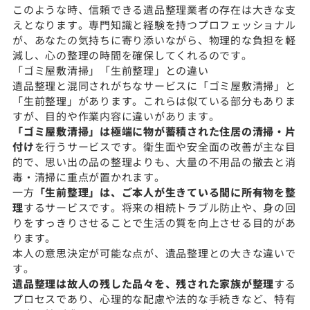
このような時、信頼できる遺品整理業者の存在は大きな支
えとなります。専門知識と経験を持つプロフェッショナル
が、あなたの気持ちに寄り添いながら、物理的な負担を軽
減し、心の整理の時間を確保してくれるのです。
「ゴミ屋敷清掃」「生前整理」との違い
遺品整理と混同されがちなサービスに「ゴミ屋敷清掃」と
「生前整理」があります。これらは似ている部分もありま
すが、目的や作業内容に違いがあります。
「ゴミ屋敷清掃」は極端に物が蓄積された住居の清掃・片
付け
を行うサービスです。衛生面や安全面の改善が主な目
的で、思い出の品の整理よりも、大量の不用品の撤去と消
毒・清掃に重点が置かれます。
一方
「生前整理」は、ご本人が生きている間に所有物を整
理
するサービスです。将来の相続トラブル防止や、身の回
りをすっきりさせることで生活の質を向上させる目的があ
ります。
本人の意思決定が可能な点が、遺品整理との大きな違いで
す。
遺品整理は故人の残した品々を、残された家族が整理
する
プロセスであり、心理的な配慮や法的な手続きなど、特有