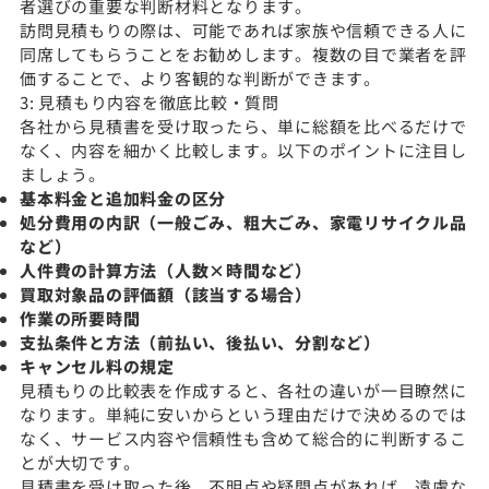
者選びの重要な判断材料となります。
訪問見積もりの際は、可能であれば家族や信頼できる人に
同席してもらうことをお勧めします。複数の目で業者を評
価することで、より客観的な判断ができます。
3: 見積もり内容を徹底比較・質問
各社から見積書を受け取ったら、単に総額を比べるだけで
なく、内容を細かく比較します。以下のポイントに注目し
ましょう。
基本料金と追加料金の区分
処分費用の内訳（一般ごみ、粗大ごみ、家電リサイクル品
など）
人件費の計算方法（人数×時間など）
買取対象品の評価額（該当する場合）
作業の所要時間
支払条件と方法（前払い、後払い、分割など）
キャンセル料の規定
見積もりの比較表を作成すると、各社の違いが一目瞭然に
なります。単純に安いからという理由だけで決めるのでは
なく、サービス内容や信頼性も含めて総合的に判断するこ
とが大切です。
見積書を受け取った後、不明点や疑問点があれば、遠慮な