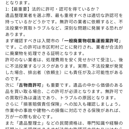
となります。
1:【最重要】法的に許可・認可を得ているか？
遺品整理業者を選ぶ際、最も重視すべきは適切な許認可を
持っているかどうかです。無許可の業者に依頼すると、不
法投棄や買取トラブルなど、深刻な問題に発展する恐れが
あります。
まず確認すべきは入間市の「
一般廃棄物収集運搬業許可
」
です。この許可は市区町村ごとに発行され、業者が合法的
に廃棄物を処理できる証明となります。
許可のない業者は、処理費用を安く見せかけて受注し、後
に不法投棄するリスクがあります。実際、不法投棄が発覚
した場合、排出者（依頼主）にも責任が及ぶ可能性がある
のです。
次に「
古物商許可
」も重要です。遺品の中から価値のある
品を買い取る場合、この許可が必須となります。無許可で
の買取行為は違法であり、トラブルの原因となります。
さらに「損害賠償責任保険」への加入も確認しましょう。
作業中の事故や建物への損傷に対応できる保険があれば、
万が一の際も安心です。
また「遺品整理士」などの民間資格は、専門知識や経験の