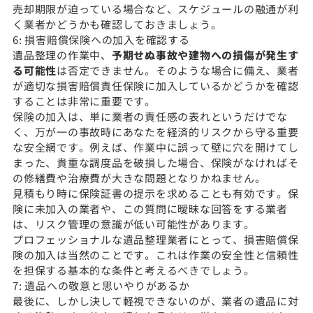
売却期限が迫っている場合など、スケジュールの融通が利
く業者かどうかも確認しておきましょう。
6: 損害賠償保険への加入を確認する
遺品整理の作業中、
予期せぬ事故や建物への損傷が発生す
る可能性
は否定できません。そのような場合に備え、業者
が適切な損害賠償責任保険に加入しているかどうかを確認
することは非常に重要です。
保険の加入は、単に業者の責任感の表れというだけでな
く、万が一の事故時にあなたを経済的リスクから守る重要
な安全網です。例えば、作業中に誤って壁に穴を開けてし
まった、貴重な調度品を破損した場合、保険がなければそ
の修繕費や治療費が大きな問題となりかねません。
見積もり時に保険証書の提示を求めることも有効です。保
険に未加入の業者や、この質問に曖昧な回答をする業者
は、リスク管理の意識が低い可能性があります。
プロフェッショナルな遺品整理業者にとって、損害賠償保
険の加入は当然のことです。これは作業の安全性と信頼性
を担保する基本的な条件と考えるべきでしょう。
7: 遺品への敬意と思いやりがあるか
最後に、しかし決して軽視できないのが、業者の遺品に対