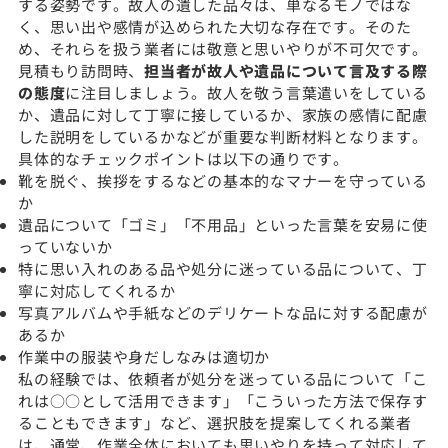
する姿勢です。故人の遺した品々は、単なるモノではな
く、思い出や感情が込められた大切な存在です。そのた
め、それらを扱う業者には敬意と思いやりが不可欠です。
見積もり訪問時、
担当者が故人や遺品について言及する際
の態度
に注目しましょう。故人を敬う言葉遣いをしている
か、遺品に対して丁寧に接しているか、家族の感情に配慮
した説明をしているかなどが重要な判断材料となります。
具体的なチェックポイントは以下の通りです。
靴を脱ぐ、挨拶をするなどの基本的なマナーを守っている
か
遺品について「ゴミ」「不用品」といった言葉を安易に使
っていないか
特に思い入れのある品や処分に迷っている品について、丁
寧に対応してくれるか
写真アルバムや手紙などのデリケートな品に対する配慮が
あるか
作業中の服装や身だしなみは適切か
私の経験では、依頼者が処分を迷っている品について「こ
れは○○として活用できます」「こういった方法で保存す
ることもできます」など、選択肢を提案してくれる業者
は、通常、作業全体においても思いやりを持って対応して