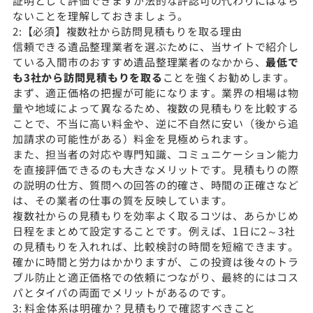
証明として評価できますが法的な許認可の代わりにはなら
ないことを理解しておきましょう。
2:【必須】複数社から訪問見積もりを取る理由
信頼できる遺品整理業者を選ぶために、当サイトで紹介し
ている入間市のおすすめ遺品整理業者のなかから、
最低で
も3社から訪問見積もりを取る
ことを強くお勧めします。
まず、適正価格の把握が可能になります。業界の相場は物
量や地域によって異なるため、複数の見積もりを比較する
ことで、不当に高い料金や、逆に不自然に安い（後から追
加請求の可能性がある）料金を見極められます。
また、担当者の対応や専門知識、コミュニケーション能力
を直接評価できるのも大きなメリットです。見積もりの際
の説明の仕方、質問への回答の的確さ、時間の正確さなど
は、その業者の仕事の質を反映しています。
複数社からの見積もりを効率よく取るコツは、あらかじめ
日程をまとめて設定することです。例えば、1日に2～3社
の見積もりを入れれば、比較検討の時間を短縮できます。
確かに時間と労力はかかりますが、この投資は後々のトラ
ブル防止と適正価格での依頼につながり、最終的にはコス
パとタイパの両面でメリットがあるのです。
3: 料金体系は明確か？見積もりで確認すべきこと