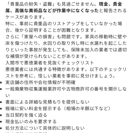
「貴重品の紛失・盗難」も見過ごせません。
現金、貴金
属、高価な美術品などが作業中になくなった
と報告される
ケースがあります。
特に、事前に貴重品のリストアップをしていなかった場
合、後から証明することが困難となります。
さらに「家屋への損害」も問題です。家具の移動時に壁や
床を傷つけたり、水回りの取り外し時に水漏れを起こした
りといった事故が発生しても、保険未加入の業者では適切
な補償が受けられないことがあります。
入間市で悪徳業者を見抜くチェックリスト
悪徳業者には共通する特徴があります。以下のチェックリ
ストを参考に、怪しい業者を事前に見分けましょう。
実店舗の住所や会社情報が不明確
一般廃棄物収集運搬業許可や古物商許可の番号を開示しな
い
書面による詳細な見積もりを提供しない
極端に安い料金を提示する（相場の半額以下など）
当日契約を強く迫る
現金払いのみを要求する
処分方法について具体的に説明しない