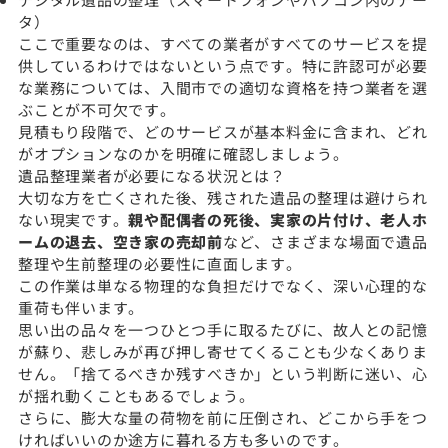
タ）
ここで重要なのは、すべての業者がすべてのサービスを提
供しているわけではないという点です。特に許認可が必要
な業務については、入間市での適切な資格を持つ業者を選
ぶことが不可欠です。
見積もり段階で、どのサービスが基本料金に含まれ、どれ
がオプションなのかを明確に確認しましょう。
遺品整理業者が必要になる状況とは？
大切な方を亡くされた後、残された遺品の整理は避けられ
ない現実です。
親や配偶者の死後、実家の片付け、老人ホ
ームの退去、空き家の売却前
など、さまざまな場面で遺品
整理や生前整理の必要性に直面します。
この作業は単なる物理的な負担だけでなく、深い心理的な
重荷も伴います。
思い出の品々を一つひとつ手に取るたびに、故人との記憶
が蘇り、悲しみが再び押し寄せてくることも少なくありま
せん。「捨てるべきか残すべきか」という判断に迷い、心
が揺れ動くこともあるでしょう。
さらに、膨大な量の荷物を前に圧倒され、どこから手をつ
ければいいのか途方に暮れる方も多いのです。