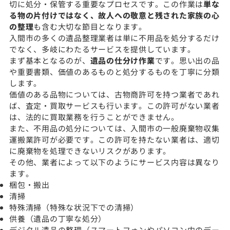
切に処分・保管する重要なプロセスです。この作業は
単な
る物の片付けではなく、故人への敬意と残された家族の心
の整理
も含む大切な節目となります。
入間市の多くの遺品整理業者は単に不用品を処分するだけ
でなく、多岐にわたるサービスを提供しています。
まず基本となるのが、
遺品の仕分け作業
です。思い出の品
や重要書類、価値のあるものと処分するものを丁寧に分類
します。
価値のある品物については、古物商許可を持つ業者であれ
ば、査定・買取サービスも行います。この許可がない業者
は、法的に買取業務を行うことができません。
また、不用品の処分については、入間市の一般廃棄物収集
運搬業許可が必要です。この許可を持たない業者は、適切
に廃棄物を処理できないリスクがあります。
その他、業者によって以下のようにサービス内容は異なり
ます。
梱包・搬出
清掃
特殊清掃（特殊な状況下での清掃）
供養（遺品の丁寧な処分）
デジタル遺品の整理（スマートフォンやパソコン内のデー