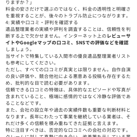
りますか？」
料金の安さだけで選ぶのではなく、料金の透明性と明確さ
を重視することが、後々のトラブル防止につながります。
4: 実績や口コミ・評判を確認する
遺品整理業者の実績や評判を調査することは、信頼性を判
断する上で欠かせません。インターネット上の
レビューサ
イトやGoogleマップの口コミ、SNSでの評価などを確認
しましょう。
当サイトで特集している入間市の優良遺品整理業者リスト
も参考にしてください。
ただし、すべての口コミが真実とは限りません。自作自演
の良い評価や、競合他社による悪意ある投稿も存在するた
め、批判的な目で読む必要があります。
信頼できる口コミの特徴は、具体的なエピソードや写真が
含まれていること、極端に感情的ではなく冷静な評価であ
ることなどです。
また、会社の設立年や過去の実績件数も重要な判断材料と
なります。長年にわたって事業を継続している業者は、そ
れだけ多くの信頼を積み重ねてきた証拠と言えます。
特に注目すべきは、否定的な口コミへの会社の対応です。
クレームに対して真摯に向き合い、改善策を示している業