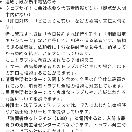
連絡手段が携帯電話のみ
ウェブサイトに会社概要や代表者情報がない（拠点が入間
市内にない）
「即日対応」「どこよりも安い」などの極端な宣伝文句を
使用
特に警戒すべきは「今日契約すれば特別割引」「期間限定
キャンペーン」などと称して、即決を迫る業者です。信頼
できる業者は、依頼者に十分な検討時間を与え、納得して
から契約を結ぶことを大切にしています。
もしトラブルに巻き込まれたら？相談窓口
万が一、遺品整理業者とのトラブルが発生した場合、以下
の窓口に相談することができます。
消費生活センター
：入間市を含めて全国の自治体に設置さ
れており、消費者トラブル全般の相談に対応しています。
国民生活センター
：より複雑なトラブルや、広域にわたる
問題について相談できます。
弁護士・法テラス
：法テラスでは、収入に応じた法律相談
や弁護士紹介サービスを提供しています。
「消費者ホットライン（188）」に電話すると、入間市最
寄りの消費生活センターに
つながります。トラブル発生時
には、以下の対応を心がけましょう：