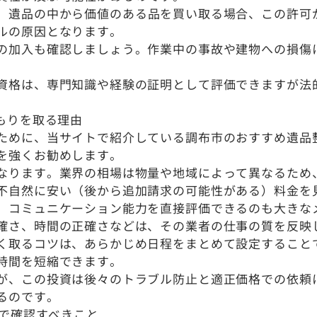
。遺品の中から価値のある品を買い取る場合、この許可
ルの原因となります。
の加入も確認しましょう。作業中の事故や建物への損傷
資格は、専門知識や経験の証明として評価できますが法
。
もりを取る理由
ために、当サイトで紹介している調布市のおすすめ遺品
を強くお勧めします。
なります。業界の相場は物量や地域によって異なるため
不自然に安い（後から追加請求の可能性がある）料金を
、コミュニケーション能力を直接評価できるのも大きな
確さ、時間の正確さなどは、その業者の仕事の質を反映
く取るコツは、あらかじめ日程をまとめて設定することで
時間を短縮できます。
が、この投資は後々のトラブル防止と適正価格での依頼
るのです。
りで確認すべきこと