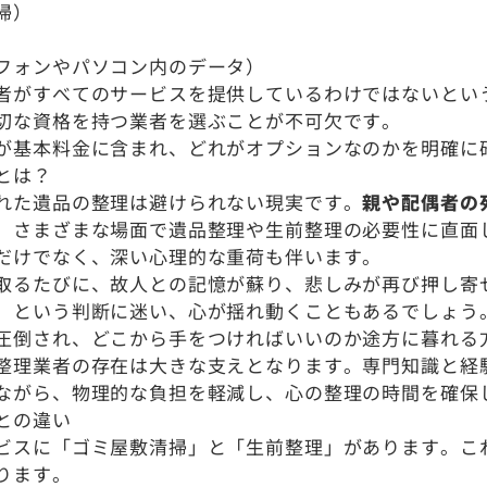
掃）
フォンやパソコン内のデータ）
者がすべてのサービスを提供しているわけではないとい
切な資格を持つ業者を選ぶことが不可欠です。
が基本料金に含まれ、どれがオプションなのかを明確に
とは？
れた遺品の整理は避けられない現実です。
親や配偶者の
、さまざまな場面で遺品整理や生前整理の必要性に直面
だけでなく、深い心理的な重荷も伴います。
取るたびに、故人との記憶が蘇り、悲しみが再び押し寄
」という判断に迷い、心が揺れ動くこともあるでしょう
圧倒され、どこから手をつければいいのか途方に暮れる
整理業者の存在は大きな支えとなります。専門知識と経
ながら、物理的な負担を軽減し、心の整理の時間を確保
との違い
ビスに「ゴミ屋敷清掃」と「生前整理」があります。こ
ります。