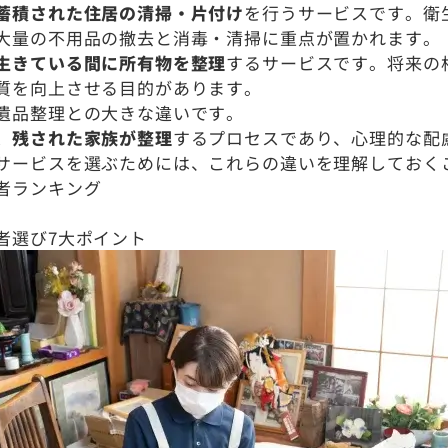
蓄積された住居の清掃・片付け
を行うサービスです。衛
大量の不用品の撤去と消毒・清掃に重点が置かれます。
生きている間に所有物を整理
するサービスです。将来の
質を向上させる目的があります。
遺品整理との大きな違いです。
、残された家族が整理
するプロセスであり、心理的な配
サービスを選ぶためには、これらの違いを理解しておく
者ランキング
者選び7大ポイント