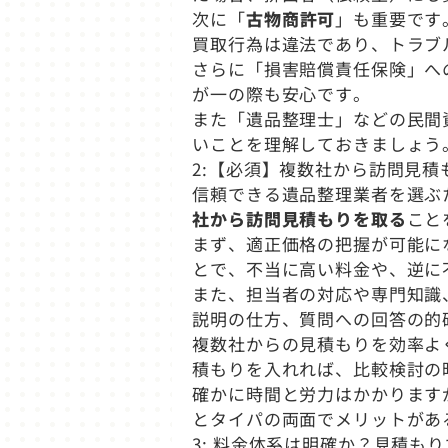
次に「
古物商許可
」も重要です
買取行為は違法であり、トラブ
さらに「損害賠償責任保険」へ
が一の際も安心です。
また「遺品整理士」などの民間
いことを理解しておきましょう
2:【必須】複数社から訪問見積
信頼できる遺品整理業者を選ぶ
社から訪問見積もりを取る
こと
まず、適正価格の把握が可能に
とで、不当に高い料金や、逆に
また、担当者の対応や専門知識
説明の仕方、質問への回答の的
複数社からの見積もりを効率よ
積もりを入れれば、比較検討の
確かに時間と労力はかかります
とタイパの両面でメリットがあ
3: 料金体系は明確か？見積も