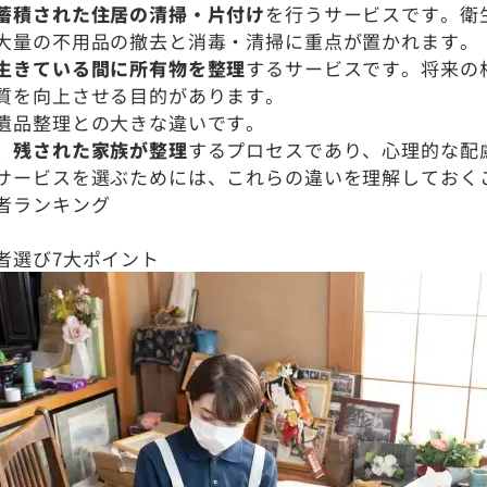
蓄積された住居の清掃・片付け
を行うサービスです。衛
大量の不用品の撤去と消毒・清掃に重点が置かれます。
生きている間に所有物を整理
するサービスです。将来の
質を向上させる目的があります。
遺品整理との大きな違いです。
、残された家族が整理
するプロセスであり、心理的な配
サービスを選ぶためには、これらの違いを理解しておく
者ランキング
者選び7大ポイント