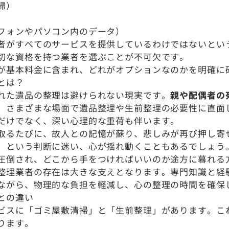
掃）
フォンやパソコン内のデータ）
者がすべてのサービスを提供しているわけではないとい
切な資格を持つ業者を選ぶことが不可欠です。
が基本料金に含まれ、どれがオプションなのかを明確に
とは？
れた遺品の整理は避けられない現実です。
親や配偶者の
、さまざまな場面で遺品整理や生前整理の必要性に直面
だけでなく、深い心理的な重荷も伴います。
取るたびに、故人との記憶が蘇り、悲しみが再び押し寄
」という判断に迷い、心が揺れ動くこともあるでしょう
圧倒され、どこから手をつければいいのか途方に暮れる
整理業者の存在は大きな支えとなります。専門知識と経
ながら、物理的な負担を軽減し、心の整理の時間を確保
との違い
ビスに「ゴミ屋敷清掃」と「生前整理」があります。こ
ります。