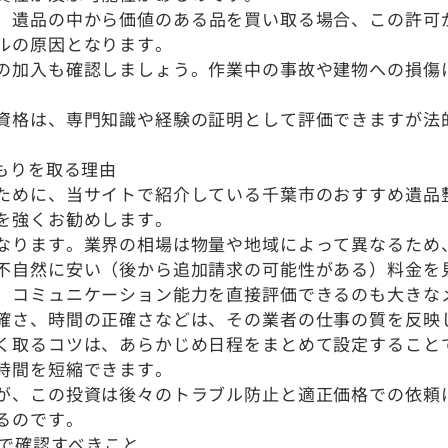
。遺品の中から価値のある品を買い取る場合、この許可
ルの原因となります。
の加入も確認しましょう。作業中の事故や建物への損傷
資格は、専門知識や経験の証明として評価できますが法
。
もりを取る理由
ために、当サイトで紹介している千葉市のおすすめ遺品
を強くお勧めします。
なります。業界の相場は物量や地域によって異なるため
不自然に安い（後から追加請求の可能性がある）料金を
、コミュニケーション能力を直接評価できるのも大きな
確さ、時間の正確さなどは、その業者の仕事の質を反映
く取るコツは、あらかじめ日程をまとめて設定することで
時間を短縮できます。
が、この投資は後々のトラブル防止と適正価格での依頼
るのです。
りで確認すべきこと