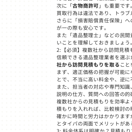
次に「
古物商許可
」も重要です
買取行為は違法であり、トラブ
さらに「損害賠償責任保険」へ
が一の際も安心です。
また「遺品整理士」などの民間
いことを理解しておきましょう
2:【必須】複数社から訪問見積
信頼できる遺品整理業者を選ぶ
社から訪問見積もりを取る
こと
まず、適正価格の把握が可能に
とで、不当に高い料金や、逆に
また、担当者の対応や専門知識
説明の仕方、質問への回答の的
複数社からの見積もりを効率よ
積もりを入れれば、比較検討の
確かに時間と労力はかかります
とタイパの両面でメリットがあ
3: 料金体系は明確か？見積も