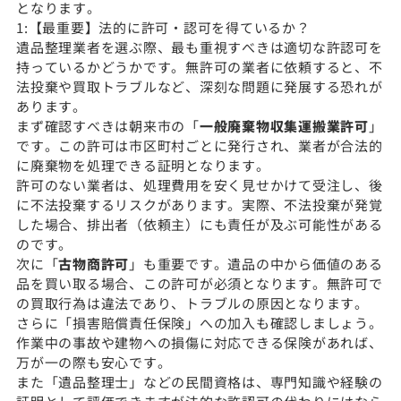
となります。
1:【最重要】法的に許可・認可を得ているか？
遺品整理業者を選ぶ際、最も重視すべきは適切な許認可を
持っているかどうかです。無許可の業者に依頼すると、不
法投棄や買取トラブルなど、深刻な問題に発展する恐れが
あります。
まず確認すべきは朝来市の「
一般廃棄物収集運搬業許可
」
です。この許可は市区町村ごとに発行され、業者が合法的
に廃棄物を処理できる証明となります。
許可のない業者は、処理費用を安く見せかけて受注し、後
に不法投棄するリスクがあります。実際、不法投棄が発覚
した場合、排出者（依頼主）にも責任が及ぶ可能性がある
のです。
次に「
古物商許可
」も重要です。遺品の中から価値のある
品を買い取る場合、この許可が必須となります。無許可で
の買取行為は違法であり、トラブルの原因となります。
さらに「損害賠償責任保険」への加入も確認しましょう。
作業中の事故や建物への損傷に対応できる保険があれば、
万が一の際も安心です。
また「遺品整理士」などの民間資格は、専門知識や経験の