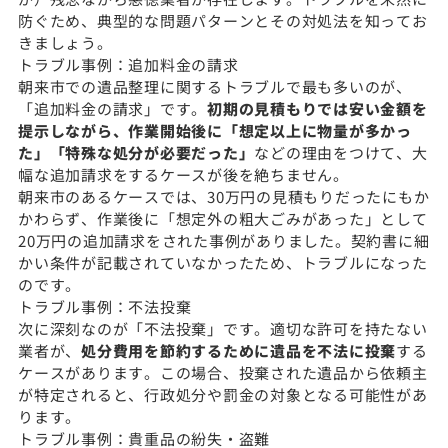
防ぐため、典型的な問題パターンとその対処法を知ってお
きましょう。
トラブル事例：追加料金の請求
朝来市での遺品整理に関するトラブルで最も多いのが、
「追加料金の請求」です。
初期の見積もりでは安い金額を
提示しながら、作業開始後に「想定以上に物量が多かっ
た」「特殊な処分が必要だった」
などの理由をつけて、大
幅な追加請求をするケースが後を絶ちません。
朝来市のあるケースでは、30万円の見積もりだったにもか
かわらず、作業後に「想定外の粗大ごみがあった」として
20万円の追加請求をされた事例がありました。契約書に細
かい条件が記載されていなかったため、トラブルになった
のです。
トラブル事例：不法投棄
次に深刻なのが「不法投棄」です。適切な許可を持たない
業者が、
処分費用を節約するために遺品を不法に投棄
する
ケースがあります。この場合、投棄された遺品から依頼主
が特定されると、行政処分や罰金の対象となる可能性があ
ります。
トラブル事例：貴重品の紛失・盗難