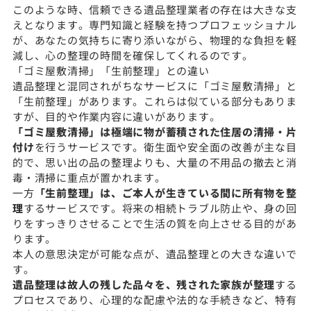
このような時、信頼できる遺品整理業者の存在は大きな支
えとなります。専門知識と経験を持つプロフェッショナル
が、あなたの気持ちに寄り添いながら、物理的な負担を軽
減し、心の整理の時間を確保してくれるのです。
「ゴミ屋敷清掃」「生前整理」との違い
遺品整理と混同されがちなサービスに「ゴミ屋敷清掃」と
「生前整理」があります。これらは似ている部分もありま
すが、目的や作業内容に違いがあります。
「ゴミ屋敷清掃」は極端に物が蓄積された住居の清掃・片
付け
を行うサービスです。衛生面や安全面の改善が主な目
的で、思い出の品の整理よりも、大量の不用品の撤去と消
毒・清掃に重点が置かれます。
一方
「生前整理」は、ご本人が生きている間に所有物を整
理
するサービスです。将来の相続トラブル防止や、身の回
りをすっきりさせることで生活の質を向上させる目的があ
ります。
本人の意思決定が可能な点が、遺品整理との大きな違いで
す。
遺品整理は故人の残した品々を、残された家族が整理
する
プロセスであり、心理的な配慮や法的な手続きなど、特有