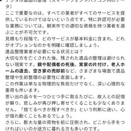
タ）
ここで重要なのは、すべての業者がすべてのサービスを提
供しているわけではないという点です。特に許認可が必要
な業務については、朝来市での適切な資格を持つ業者を選
ぶことが不可欠です。
見積もり段階で、どのサービスが基本料金に含まれ、どれ
がオプションなのかを明確に確認しましょう。
遺品整理業者が必要になる状況とは？
大切な方を亡くされた後、残された遺品の整理は避けられ
ない現実です。
親や配偶者の死後、実家の片付け、老人ホ
ームの退去、空き家の売却前
など、さまざまな場面で遺品
整理や生前整理の必要性に直面します。
この作業は単なる物理的な負担だけでなく、深い心理的な
重荷も伴います。
思い出の品々を一つひとつ手に取るたびに、故人との記憶
が蘇り、悲しみが再び押し寄せてくることも少なくありま
せん。「捨てるべきか残すべきか」という判断に迷い、心
が揺れ動くこともあるでしょう。
さらに、膨大な量の荷物を前に圧倒され、どこから手をつ
ければいいのか途方に暮れる方も多いのです。