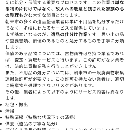
切に処分・保管する重要なプロセスです。この作業は
単な
る物の片付けではなく、故人への敬意と残された家族の心
の整理
も含む大切な節目となります。
朝来市の多くの遺品整理業者は単に不用品を処分するだけ
でなく、多岐にわたるサービスを提供しています。
まず基本となるのが、
遺品の仕分け作業
です。思い出の品
や重要書類、価値のあるものと処分するものを丁寧に分類
します。
価値のある品物については、古物商許可を持つ業者であれ
ば、査定・買取サービスも行います。この許可がない業者
は、法的に買取業務を行うことができません。
また、不用品の処分については、朝来市の一般廃棄物収集
運搬業許可が必要です。この許可を持たない業者は、適切
に廃棄物を処理できないリスクがあります。
その他、業者によって以下のようにサービス内容は異なり
ます。
梱包・搬出
清掃
特殊清掃（特殊な状況下での清掃）
供養（遺品の丁寧な処分）
デジタル遺品の整理（スマートフォンやパソコン内のデー