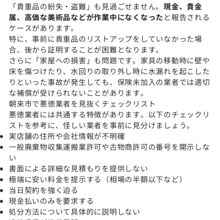
「貴重品の紛失・盗難」も見過ごせません。
現金、貴金
属、高価な美術品などが作業中になくなった
と報告される
ケースがあります。
特に、事前に貴重品のリストアップをしていなかった場
合、後から証明することが困難となります。
さらに「家屋への損害」も問題です。家具の移動時に壁や
床を傷つけたり、水回りの取り外し時に水漏れを起こした
りといった事故が発生しても、保険未加入の業者では適切
な補償が受けられないことがあります。
朝来市で悪徳業者を見抜くチェックリスト
悪徳業者には共通する特徴があります。以下のチェックリ
ストを参考に、怪しい業者を事前に見分けましょう。
実店舗の住所や会社情報が不明確
一般廃棄物収集運搬業許可や古物商許可の番号を開示しな
い
書面による詳細な見積もりを提供しない
極端に安い料金を提示する（相場の半額以下など）
当日契約を強く迫る
現金払いのみを要求する
処分方法について具体的に説明しない