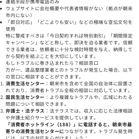
連絡手段が携帯電話のみ
ウェブサイトに会社概要や代表者情報がない（拠点が朝来
市内にない）
「即日対応」「どこよりも安い」などの極端な宣伝文句を
使用
特に警戒すべきは「今日契約すれば特別割引」「期間限定
キャンペーン」などと称して、即決を迫る業者です。信頼
できる業者は、依頼者に十分な検討時間を与え、納得して
から契約を結ぶことを大切にしています。
もしトラブルに巻き込まれたら？相談窓口
万が一、遺品整理業者とのトラブルが発生した場合、以下
の窓口に相談することができます。
消費生活センター
：朝来市を含めて全国の自治体に設置さ
れており、消費者トラブル全般の相談に対応しています。
国民生活センター
：より複雑なトラブルや、広域にわたる
問題について相談できます。
弁護士・法テラス
：法テラスでは、収入に応じた法律相談
や弁護士紹介サービスを提供しています。
「消費者ホットライン（188）」に電話すると、朝来市最
寄りの消費生活センターに
つながります。トラブル発生時
には、以下の対応を心がけましょう：