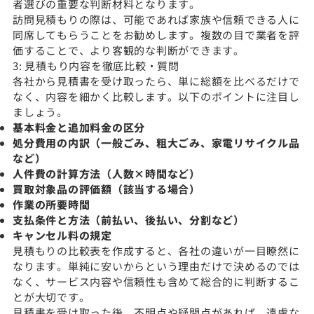
者選びの重要な判断材料となります。
訪問見積もりの際は、可能であれば家族や信頼できる人に
同席してもらうことをお勧めします。複数の目で業者を評
価することで、より客観的な判断ができます。
3: 見積もり内容を徹底比較・質問
各社から見積書を受け取ったら、単に総額を比べるだけで
なく、内容を細かく比較します。以下のポイントに注目し
ましょう。
基本料金と追加料金の区分
処分費用の内訳（一般ごみ、粗大ごみ、家電リサイクル品
など）
人件費の計算方法（人数×時間など）
買取対象品の評価額（該当する場合）
作業の所要時間
支払条件と方法（前払い、後払い、分割など）
キャンセル料の規定
見積もりの比較表を作成すると、各社の違いが一目瞭然に
なります。単純に安いからという理由だけで決めるのでは
なく、サービス内容や信頼性も含めて総合的に判断するこ
とが大切です。
見積書を受け取った後、不明点や疑問点があれば、遠慮な