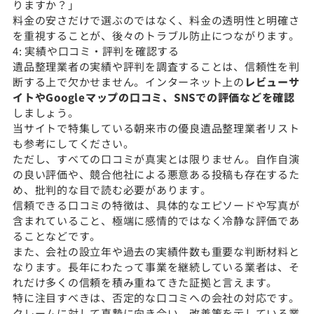
りますか？」
料金の安さだけで選ぶのではなく、料金の透明性と明確さ
を重視することが、後々のトラブル防止につながります。
4: 実績や口コミ・評判を確認する
遺品整理業者の実績や評判を調査することは、信頼性を判
断する上で欠かせません。インターネット上の
レビューサ
イトやGoogleマップの口コミ、SNSでの評価などを確認
しましょう。
当サイトで特集している朝来市の優良遺品整理業者リスト
も参考にしてください。
ただし、すべての口コミが真実とは限りません。自作自演
の良い評価や、競合他社による悪意ある投稿も存在するた
め、批判的な目で読む必要があります。
信頼できる口コミの特徴は、具体的なエピソードや写真が
含まれていること、極端に感情的ではなく冷静な評価であ
ることなどです。
また、会社の設立年や過去の実績件数も重要な判断材料と
なります。長年にわたって事業を継続している業者は、そ
れだけ多くの信頼を積み重ねてきた証拠と言えます。
特に注目すべきは、否定的な口コミへの会社の対応です。
クレームに対して真摯に向き合い、改善策を示している業