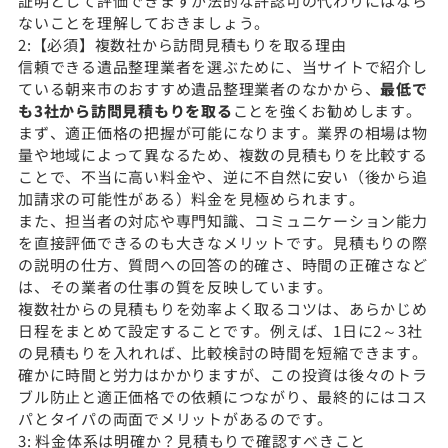
証明として評価できますが法的な許認可の代わりにはなら
ないことを理解しておきましょう。
2:【必須】複数社から訪問見積もりを取る理由
信頼できる遺品整理業者を選ぶために、当サイトで紹介し
ている朝来市のおすすめ遺品整理業者のなかから、
最低で
も3社から訪問見積もりを取る
ことを強くお勧めします。
まず、適正価格の把握が可能になります。業界の相場は物
量や地域によって異なるため、複数の見積もりを比較する
ことで、不当に高い料金や、逆に不自然に安い（後から追
加請求の可能性がある）料金を見極められます。
また、担当者の対応や専門知識、コミュニケーション能力
を直接評価できるのも大きなメリットです。見積もりの際
の説明の仕方、質問への回答の的確さ、時間の正確さなど
は、その業者の仕事の質を反映しています。
複数社からの見積もりを効率よく取るコツは、あらかじめ
日程をまとめて設定することです。例えば、1日に2～3社
の見積もりを入れれば、比較検討の時間を短縮できます。
確かに時間と労力はかかりますが、この投資は後々のトラ
ブル防止と適正価格での依頼につながり、最終的にはコス
パとタイパの両面でメリットがあるのです。
3: 料金体系は明確か？見積もりで確認すべきこと