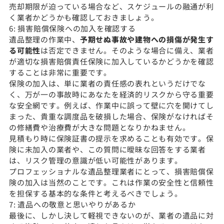
売却期限が迫っている場合など、スケジュールの融通が利
く業者かどうかも確認しておきましょう。
6: 損害賠償保険への加入を確認する
遺品整理の作業中、
予期せぬ事故や建物への損傷が発生す
る可能性
は否定できません。そのような場合に備え、業者
が適切な損害賠償責任保険に加入しているかどうかを確認
することは非常に重要です。
保険の加入は、単に業者の責任感の表れというだけでな
く、万が一の事故時にあなたを経済的リスクから守る重要
な安全網です。例えば、作業中に誤って壁に穴を開けてし
まった、貴重な調度品を破損した場合、保険がなければそ
の修繕費や治療費が大きな問題となりかねません。
見積もり時に保険証書の提示を求めることも有効です。保
険に未加入の業者や、この質問に曖昧な回答をする業者
は、リスク管理の意識が低い可能性があります。
プロフェッショナルな遺品整理業者にとって、損害賠償保
険の加入は当然のことです。これは作業の安全性と信頼性
を担保する基本的な条件と考えるべきでしょう。
7: 遺品への敬意と思いやりがあるか
最後に、しかし決して軽視できないのが、業者の遺品に対