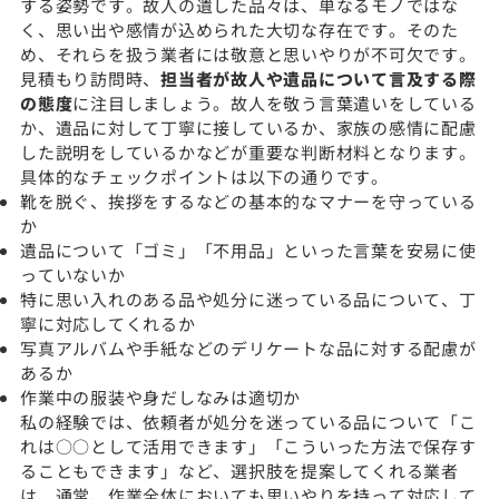
する姿勢です。故人の遺した品々は、単なるモノではな
く、思い出や感情が込められた大切な存在です。そのた
め、それらを扱う業者には敬意と思いやりが不可欠です。
見積もり訪問時、
担当者が故人や遺品について言及する際
の態度
に注目しましょう。故人を敬う言葉遣いをしている
か、遺品に対して丁寧に接しているか、家族の感情に配慮
した説明をしているかなどが重要な判断材料となります。
具体的なチェックポイントは以下の通りです。
靴を脱ぐ、挨拶をするなどの基本的なマナーを守っている
か
遺品について「ゴミ」「不用品」といった言葉を安易に使
っていないか
特に思い入れのある品や処分に迷っている品について、丁
寧に対応してくれるか
写真アルバムや手紙などのデリケートな品に対する配慮が
あるか
作業中の服装や身だしなみは適切か
私の経験では、依頼者が処分を迷っている品について「こ
れは○○として活用できます」「こういった方法で保存す
ることもできます」など、選択肢を提案してくれる業者
は、通常、作業全体においても思いやりを持って対応して