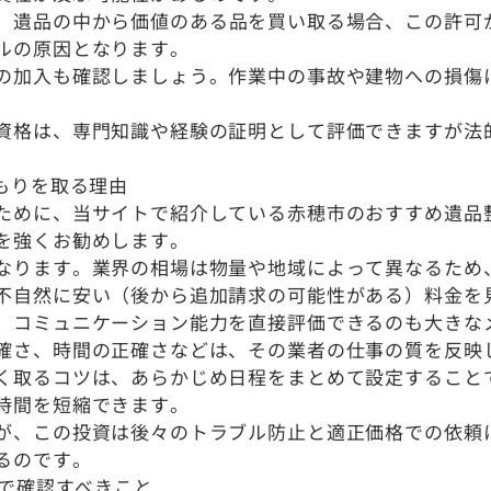
。遺品の中から価値のある品を買い取る場合、この許可
ルの原因となります。
の加入も確認しましょう。作業中の事故や建物への損傷
資格は、専門知識や経験の証明として評価できますが法
。
もりを取る理由
ために、当サイトで紹介している赤穂市のおすすめ遺品
を強くお勧めします。
なります。業界の相場は物量や地域によって異なるため
不自然に安い（後から追加請求の可能性がある）料金を
、コミュニケーション能力を直接評価できるのも大きな
確さ、時間の正確さなどは、その業者の仕事の質を反映
く取るコツは、あらかじめ日程をまとめて設定することで
時間を短縮できます。
が、この投資は後々のトラブル防止と適正価格での依頼
るのです。
りで確認すべきこと