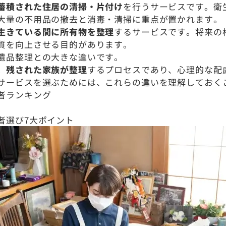
蓄積された住居の清掃・片付け
を行うサービスです。衛
大量の不用品の撤去と消毒・清掃に重点が置かれます。
生きている間に所有物を整理
するサービスです。将来の
質を向上させる目的があります。
遺品整理との大きな違いです。
、残された家族が整理
するプロセスであり、心理的な配
サービスを選ぶためには、これらの違いを理解しておく
者ランキング
者選び7大ポイント