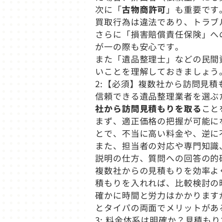
次に「
古物商許可
」も重要です
買取行為は違法であり、トラブ
さらに「損害賠償責任保険」へ
が一の際も安心です。
また「遺品整理士」などの民間
いことを理解しておきましょう
2:【必須】複数社から訪問見積
信頼できる遺品整理業者を選ぶ
社から訪問見積もりを取る
こと
まず、適正価格の把握が可能に
とで、不当に高い料金や、逆に
また、担当者の対応や専門知識
説明の仕方、質問への回答の的
複数社からの見積もりを効率よ
積もりを入れれば、比較検討の
確かに時間と労力はかかります
とタイパの両面でメリットがあ
3: 料金体系は明確か？見積も