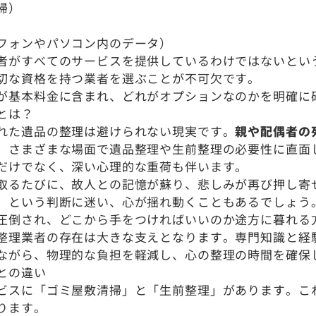
掃）
フォンやパソコン内のデータ）
者がすべてのサービスを提供しているわけではないとい
切な資格を持つ業者を選ぶことが不可欠です。
が基本料金に含まれ、どれがオプションなのかを明確に
とは？
れた遺品の整理は避けられない現実です。
親や配偶者の
、さまざまな場面で遺品整理や生前整理の必要性に直面
だけでなく、深い心理的な重荷も伴います。
取るたびに、故人との記憶が蘇り、悲しみが再び押し寄
」という判断に迷い、心が揺れ動くこともあるでしょう
圧倒され、どこから手をつければいいのか途方に暮れる
整理業者の存在は大きな支えとなります。専門知識と経
ながら、物理的な負担を軽減し、心の整理の時間を確保
との違い
ビスに「ゴミ屋敷清掃」と「生前整理」があります。こ
ります。