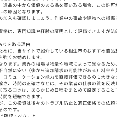
。遺品の中から価値のある品を買い取る場合、この許可
ルの原因となります。
の加入も確認しましょう。作業中の事故や建物への損傷
資格は、専門知識や経験の証明として評価できますが法
。
もりを取る理由
ために、当サイトで紹介している相生市のおすすめ遺品
を強くお勧めします。
なります。業界の相場は物量や地域によって異なるため
不自然に安い（後から追加請求の可能性がある）料金を
、コミュニケーション能力を直接評価できるのも大きな
確さ、時間の正確さなどは、その業者の仕事の質を反映
く取るコツは、あらかじめ日程をまとめて設定することで
時間を短縮できます。
が、この投資は後々のトラブル防止と適正価格での依頼
るのです。
りで確認すべきこと