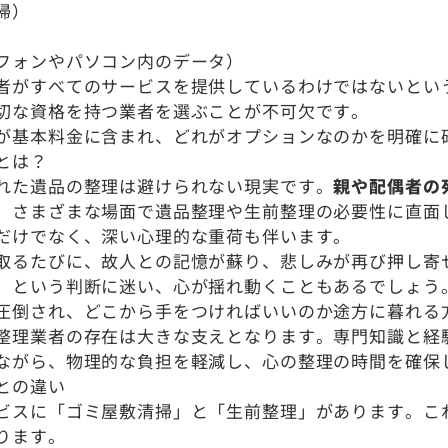
掃）
フォンやパソコン内のデータ）
者がすべてのサービスを提供しているわけではないとい
切な資格を持つ業者を選ぶことが不可欠です。
が基本料金に含まれ、どれがオプションなのかを明確に
とは？
れた遺品の整理は避けられない現実です。
親や配偶者の
、さまざまな場面で遺品整理や生前整理の必要性に直面
だけでなく、深い心理的な重荷も伴います。
取るたびに、故人との記憶が蘇り、悲しみが再び押し寄
」という判断に迷い、心が揺れ動くこともあるでしょう
圧倒され、どこから手をつければいいのか途方に暮れる
整理業者の存在は大きな支えとなります。専門知識と経
ながら、物理的な負担を軽減し、心の整理の時間を確保
との違い
ビスに「ゴミ屋敷清掃」と「生前整理」があります。こ
ります。