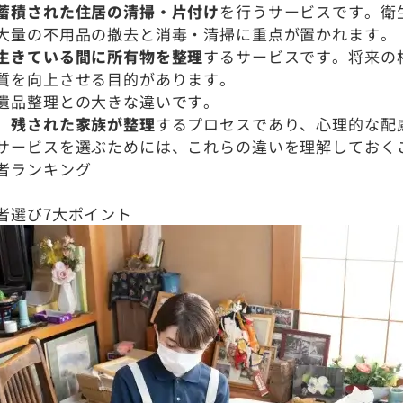
蓄積された住居の清掃・片付け
を行うサービスです。衛
大量の不用品の撤去と消毒・清掃に重点が置かれます。
生きている間に所有物を整理
するサービスです。将来の
質を向上させる目的があります。
遺品整理との大きな違いです。
、残された家族が整理
するプロセスであり、心理的な配
サービスを選ぶためには、これらの違いを理解しておく
者ランキング
者選び7大ポイント