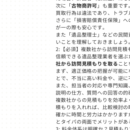
次に「
古物商許可
」も重要です
買取行為は違法であり、トラブ
さらに「損害賠償責任保険」へ
が一の際も安心です。
また「遺品整理士」などの民間
いことを理解しておきましょう
2:【必須】複数社から訪問見積
信頼できる遺品整理業者を選ぶ
社から訪問見積もりを取る
こと
まず、適正価格の把握が可能に
とで、不当に高い料金や、逆に
また、担当者の対応や専門知識
説明の仕方、質問への回答の的
複数社からの見積もりを効率よ
積もりを入れれば、比較検討の
確かに時間と労力はかかります
とタイパの両面でメリットがあ
3: 料金体系は明確か？見積も