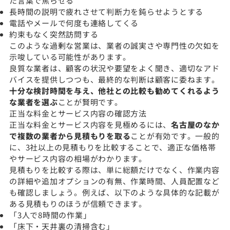
た言葉で焦らせる
長時間の説明で疲れさせて判断力を鈍らせようとする
電話やメールで何度も連絡してくる
約束もなく突然訪問する
このような過剰な営業は、業者の誠実さや専門性の欠如を
示唆している可能性があります。
良質な業者は、顧客の状況や要望をよく聞き、適切なアド
バイスを提供しつつも、最終的な判断は顧客に委ねます。
十分な検討時間を与え、他社との比較も勧めてくれるよう
な業者を選ぶ
ことが賢明です。
正当な料金とサービス内容の確認方法
正当な料金とサービス内容を見極めるには、
名古屋のなか
で複数の業者から見積もりを取る
ことが有効です。一般的
に、3社以上の見積もりを比較することで、適正な価格帯
やサービス内容の相場がわかります。
見積もりを比較する際は、単に総額だけでなく、作業内容
の詳細や追加オプションの有無、作業時間、人員配置など
も確認しましょう。例えば、以下のような具体的な記載が
ある見積もりのほうが信頼できます。
「3人で8時間の作業」
「床下・天井裏の清掃含む」