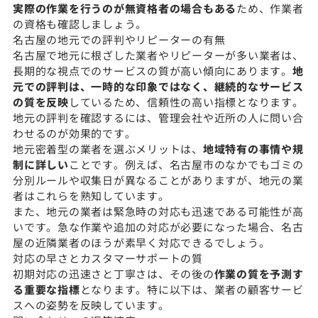
実際の作業を行うのが無資格者の場合もある
ため、作業者
の資格も確認しましょう。
名古屋の地元での評判やリピーターの有無
名古屋で地元に根ざした業者やリピーターが多い業者は、
長期的な視点でのサービスの質が高い傾向にあります。
地
元での評判は、一時的な印象ではなく、継続的なサービス
の質を反映
しているため、信頼性の高い指標となります。
地元の評判を確認するには、管理会社や近所の人に問い合
わせるのが効果的です。
地元密着型の業者を選ぶメリットは、
地域特有の事情や規
制に詳しい
ことです。例えば、名古屋市のなかでもゴミの
分別ルールや収集日が異なることがありますが、地元の業
者はこれらを熟知しています。
また、地元の業者は緊急時の対応も迅速である可能性が高
いです。急な作業や追加の対応が必要になった場合、名古
屋の近隣業者のほうが素早く対応できるでしょう。
対応の早さとカスタマーサポートの質
初期対応の迅速さと丁寧さは、その後の
作業の質を予測す
る重要な指標
となります。特に以下は、業者の顧客サービ
スへの姿勢を反映しています。