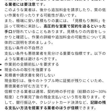
る業者には要注意
です。
このような業者は、後から追加料金を請求したり、質の低
い作業を行ったりする可能性が高いです。
また、極端に安い見積もりの裏には、「見積もり無料」を
謳って現地に来訪し、
高圧的な営業で契約を迫るといった
手口
が隠れていることもあります。見積もりの内容をしっ
かりと確認し、作業の詳細や追加料金の可能性について具
体的に説明を求めましょう。
支払い条件の不自然さ
支払い条件も悪徳業者を見分ける重要な指標です。以下の
ような業者は避けるべきです。
作業前の全額前払いを要求する
現金のみの取引を強要する
見積書や請求書を発行しない
現金取引は、後々のトラブル時に証拠が残りにくいため、
悪徳業者が好む方法です。
信頼できる業者は通常、契約時の手付金（総額の10〜30%
程度）と作業完了後の残金支払いという形を取ります。そ
して、銀行振込や、クレジットカード決済など、
記録の残
る支払い方法を提案する業者のほうが信頼
できます。