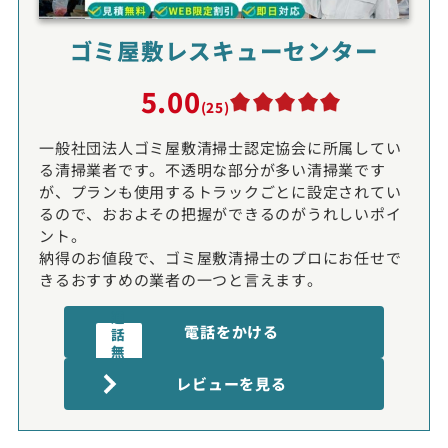
ゴミ屋敷レスキューセンター
5.00
(25)
一般社団法人ゴミ屋敷清掃士認定協会に所属してい
る清掃業者です。不透明な部分が多い清掃業です
が、プランも使用するトラックごとに設定されてい
るので、おおよその把握ができるのがうれしいポイ
ント。
納得のお値段で、ゴミ屋敷清掃士のプロにお任せで
きるおすすめの業者の一つと言えます。
通
電話をかける
話
無
電話受付時間:9〜20時
料
レビューを見る