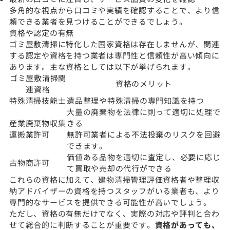
多角的な視点から口コミや実績を確認することで、より信
頼できる業者を見つけることができるでしょう。
資格や認定の有無
ゴミ屋敷清掃に特化した国家資格は存在しませんが、関連
する認定や資格を持つ業者は専門性と信頼性が高い傾向に
あります。主な資格としては以下が挙げられます。
ゴミ屋敷清掃関
資格のメリット
連資格
特殊清掃技能士
遺品整理や特殊清掃の専門知識を持つ
大量の廃棄物を法律に則って適切に処理で
産業廃棄物収集
きる
運搬業許可
無許可業者による不法投棄のリスクを回避
できます。
価値ある品物を適切に査定し、必要に応じ
古物商許可
て買取や売却の代行ができる
これらの資格に加えて、建物清掃管理評価資格者や整理収
納アドバイザーの資格を持つスタッフがいる業者も、より
専門的なサービスを提供できる可能性が高いでしょう。
ただし、資格の有無だけでなく、実際の対応や評判と合わ
せて総合的に判断することが重要です。
資格があっても、