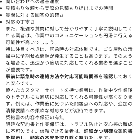
問い合わせへの返答速度
見積もり依頼から実際の見積もり提出までの時間
質問に対する回答の的確さ
対応の丁寧さ
また、複雑な質問に対して分かりやすく丁寧に説明してく
れる業者は、作業中のコミュニケーションも円滑に行える
可能性が高いでしょう。
特に注目すべきは、緊急時の対応体制です。ゴミ屋敷の清
掃中に予期せぬ問題が発生することもあります。そのよう
な場合に、迅速かつ適切に対応してくれる業者を選ぶこと
が重要です。
事前に緊急時の連絡方法や対応可能時間帯を確認
しておく
と安心です。
優れたカスタマーサポートを持つ業者は、作業中や作業後
のトラブルにも適切に対応してくれる可能性が高くなりま
す。例えば、作業後に気づいた問題点への対応や、追加の
清掃要請への柔軟な対応などが期待できます。
契約書の内容や保証の有無
明確な契約書と作業保証は、トラブル防止と安心感の醸成
に不可欠です。信頼できる業者は、
詳細かつ明確な契約書
を提示し、顧客の不安を取り除く努力
をします。