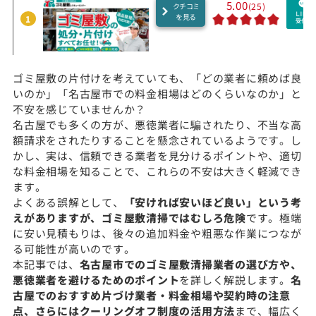
5.00
(25)
クチコミ
を見る
1
ゴミ屋敷の片付けを考えていても、「どの業者に頼めば良
いのか」「名古屋市での料金相場はどのくらいなのか」と
不安を感じていませんか？
名古屋でも多くの方が、悪徳業者に騙されたり、不当な高
額請求をされたりすることを懸念されているようです。し
かし、実は、信頼できる業者を見分けるポイントや、適切
な料金相場を知ることで、これらの不安は大きく軽減でき
ます。
よくある誤解として、
「安ければ安いほど良い」という考
えがありますが、ゴミ屋敷清掃ではむしろ危険
です。極端
に安い見積もりは、後々の追加料金や粗悪な作業につなが
る可能性が高いのです。
本記事では、
名古屋市でのゴミ屋敷清掃業者の選び方や、
悪徳業者を避けるためのポイント
を詳しく解説します。
名
古屋でのおすすめ片づけ業者・料金相場や契約時の注意
点、さらにはクーリングオフ制度の活用方法
まで、幅広く