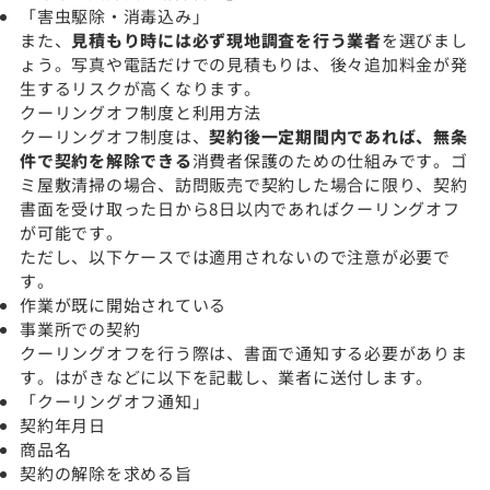
「害虫駆除・消毒込み」
また、
見積もり時には必ず現地調査を行う業者
を選びまし
ょう。写真や電話だけでの見積もりは、後々追加料金が発
生するリスクが高くなります。
クーリングオフ制度と利用方法
クーリングオフ制度は、
契約後一定期間内であれば、無条
件で契約を解除できる
消費者保護のための仕組みです。ゴ
ミ屋敷清掃の場合、訪問販売で契約した場合に限り、契約
書面を受け取った日から8日以内であればクーリングオフ
が可能です。
ただし、以下ケースでは適用されないので注意が必要で
す。
作業が既に開始されている
事業所での契約
クーリングオフを行う際は、書面で通知する必要がありま
す。はがきなどに以下を記載し、業者に送付します。
「クーリングオフ通知」
契約年月日
商品名
契約の解除を求める旨