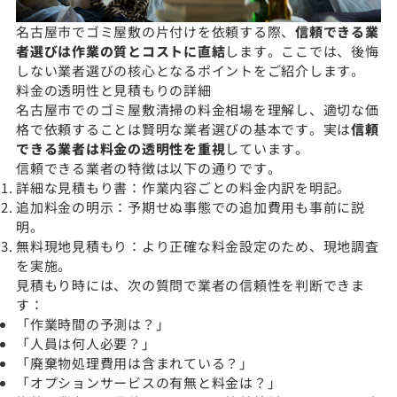
名古屋市でゴミ屋敷の片付けを依頼する際、
信頼できる業
者選びは作業の質とコストに直結
します。ここでは、後悔
しない業者選びの核心となるポイントをご紹介します。
料金の透明性と見積もりの詳細
名古屋市でのゴミ屋敷清掃の料金相場を理解し、適切な価
格で依頼することは賢明な業者選びの基本です。実は
信頼
できる業者は料金の透明性を重視
しています。
信頼できる業者の特徴は以下の通りです。
詳細な見積もり書：作業内容ごとの料金内訳を明記。
追加料金の明示：予期せぬ事態での追加費用も事前に説
明。
無料現地見積もり：より正確な料金設定のため、現地調査
を実施。
見積もり時には、次の質問で業者の信頼性を判断できま
す：
「作業時間の予測は？」
「人員は何人必要？」
「廃棄物処理費用は含まれている？」
「オプションサービスの有無と料金は？」