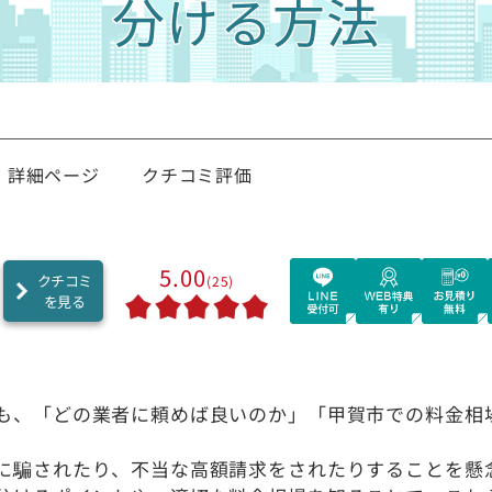
分ける方法
詳細ページ
クチコミ評価
5.00
クチコミ
(25)
を見る
も、「どの業者に頼めば良いのか」「甲賀市での料金相
に騙されたり、不当な高額請求をされたりすることを懸