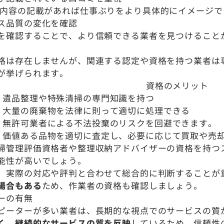
詳細な作業内容の記載があれば仕事ぶりをより具体的にイメージ
ス品質の変化を確認
を確認することで、より信頼できる業者を見つけること
格は存在しませんが、関連する認定や資格を持つ業者は
が挙げられます。
資格のメリット
遺品整理や特殊清掃の専門知識を持つ
大量の廃棄物を法律に則って適切に処理できる
無許可業者による不法投棄のリスクを回避できます。
価値ある品物を適切に査定し、必要に応じて買取や売
掃管理評価資格者や整理収納アドバイザーの資格を持つ
能性が高いでしょう。
、実際の対応や評判と合わせて総合的に判断することが
場合もある
ため、作業者の資格も確認しましょう。
ーの有無
ピーターが多い業者は、長期的な視点でのサービスの質
く、継続的なサービスの質を反映
しているため、信頼性