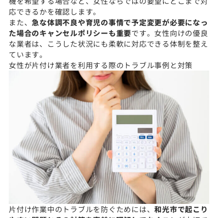
機を希望する場合など、女性ならではの要望にどこまで対
応できるかを確認します。
また、
急な体調不良や育児の事情で予定変更が必要になっ
た場合のキャンセルポリシーも重要
です。女性向けの優良
な業者は、こうした状況にも柔軟に対応できる体制を整え
ています。
女性が片付け業者を利用する際のトラブル事例と対策
片付け作業中のトラブルを防ぐためには、
和光市で起こり