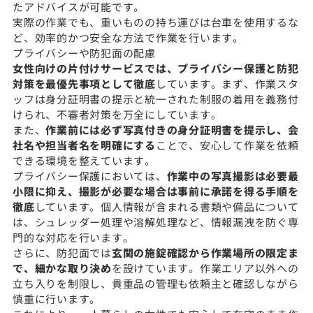
たアドバイスが可能です。
実際の作業でも、重いものの持ち運びは台車を使用するな
ど、効率的かつ安全な方法で作業を行います。
プライバシーや防犯面の配慮
女性向けの片付けサービスでは、プライバシー保護と防犯
対策を最優先事項として徹底
しています。まず、作業スタ
ッフは身分証明書の提示と統一された制服の着用を義務付
けられ、不審者対策を万全にしています。
また、
作業前には必ず写真付きの身分証明書を提示し、会
社名や担当者名を明確にする
ことで、安心して作業を依頼
できる環境を整えています。
プライバシー保護においては、
作業中の写真撮影は必要最
小限に抑え、撮影が必要な場合は事前に承諾を得る手順を
徹底
しています。個人情報が含まれる書類や備品について
は、シュレッダー処理や溶解処理など、情報漏洩を防ぐ専
門的な対応を行います。
さらに、防犯面では
玄関の施錠確認から作業場所の限定ま
で、細かな取り決め
を設けています。作業エリア以外への
立ち入りを制限し、貴重品の管理も依頼主と確認しながら
慎重に行います。