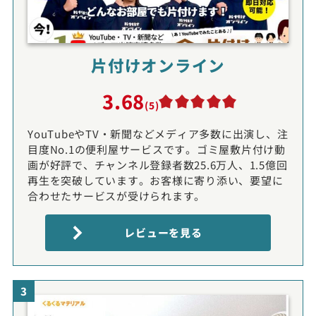
片付けオンライン
3.68
(5)
YouTubeやTV・新聞などメディア多数に出演し、注
目度No.1の便利屋サービスです。ゴミ屋敷片付け動
画が好評で、チャンネル登録者数25.6万人、1.5億回
再生を突破しています。お客様に寄り添い、要望に
合わせたサービスが受けられます。
レビューを見る
3