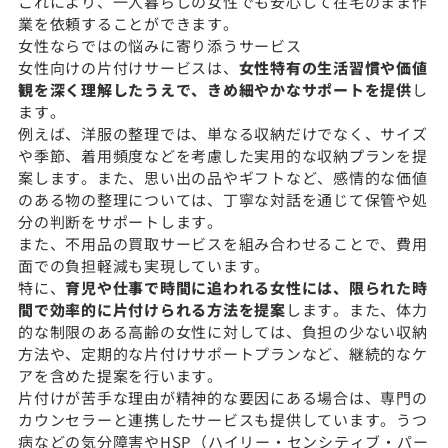
これにより、一人暮らしの女性でも安心して在宅のまま作
業を依頼することができます。
女性ならではの悩みに寄り添うサービス
女性向けの片付けサービスは、
女性特有の生活習慣や価値
観を深く理解したうえで、きめ細やかなサポートを提供
し
ます。
例えば、洋服の整理では、単なる収納だけでなく、サイズ
や季節、着用頻度などを考慮した実用的な収納プランを提
案します。また、思い出の品やギフトなど、感情的な価値
のある物の整理については、丁寧な対話を通じて保管や処
分の判断をサポートします。
また、不用品の買取サービスを組み合わせることで、費用
面での負担軽減も実現しています。
特に、
育児や仕事で時間に追われる女性には、限られた時
間で効率的に片付けられる方法を提案
します。また、体力
的な制限のある高齢の女性に対しては、負担の少ない収納
方法や、定期的な片付けサポートプランなど、継続的なケ
アを含めた提案を行います。
片付けが苦手な理由が精神的な要因にある場合は、専門の
カウンセラーと連携したサービスも提供しています。うつ
病などの気分障害やHSP（ハイリー・センシティブ・パー