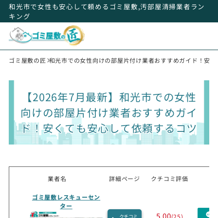
和光市で女性も安心して頼めるゴミ屋敷,汚部屋清掃業者ラン
キング
ゴミ屋敷の匠
和光市での女性向けの部屋片付け業者おすすめガイド！安く
【2026年7月最新】和光市での女性
向けの部屋片付け業者おすすめガイ
ド！安くても安心して依頼するコツ
業者名
詳細ページ
クチコミ評価
ゴミ屋敷レスキューセン
ター
5.00
(25)
クチコミ