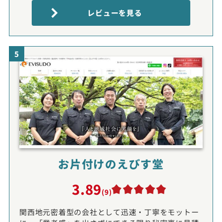
レビューを見る
5
お片付けのえびす堂
3.89
(9)
関西地元密着型の会社として迅速・丁寧をモットー