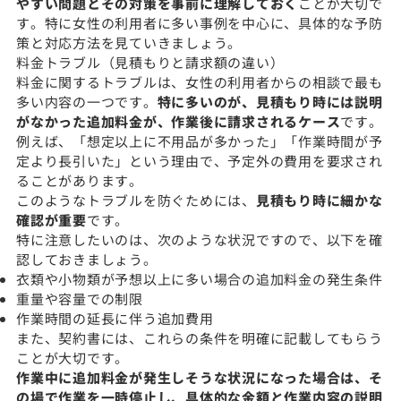
やすい問題とその対策を事前に理解しておく
ことが大切で
す。特に女性の利用者に多い事例を中心に、具体的な予防
策と対応方法を見ていきましょう。
料金トラブル（見積もりと請求額の違い）
料金に関するトラブルは、女性の利用者からの相談で最も
多い内容の一つです。
特に多いのが、見積もり時には説明
がなかった追加料金が、作業後に請求されるケース
です。
例えば、「想定以上に不用品が多かった」「作業時間が予
定より長引いた」という理由で、予定外の費用を要求され
ることがあります。
このようなトラブルを防ぐためには、
見積もり時に細かな
確認が重要
です。
特に注意したいのは、次のような状況ですので、以下を確
認しておきましょう。
衣類や小物類が予想以上に多い場合の追加料金の発生条件
重量や容量での制限
作業時間の延長に伴う追加費用
また、契約書には、これらの条件を明確に記載してもらう
ことが大切です。
作業中に追加料金が発生しそうな状況になった場合は、そ
の場で作業を一時停止し、具体的な金額と作業内容の説明