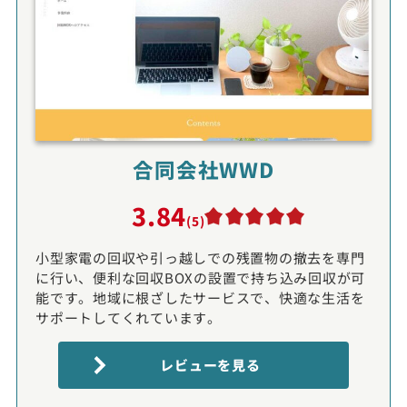
合同会社WWD
3.84
(5)
小型家電の回収や引っ越しでの残置物の撤去を専門
に行い、便利な回収BOXの設置で持ち込み回収が可
能です。地域に根ざしたサービスで、快適な生活を
サポートしてくれています。
レビューを見る