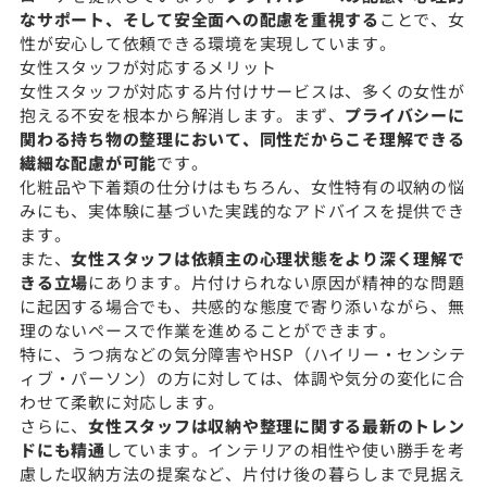
なサポート、そして安全面への配慮を重視する
ことで、女
性が安心して依頼できる環境を実現しています。
女性スタッフが対応するメリット
女性スタッフが対応する片付けサービスは、多くの女性が
抱える不安を根本から解消します。まず、
プライバシーに
関わる持ち物の整理において、同性だからこそ理解できる
繊細な配慮が可能
です。
化粧品や下着類の仕分けはもちろん、女性特有の収納の悩
みにも、実体験に基づいた実践的なアドバイスを提供でき
ます。
また、
女性スタッフは依頼主の心理状態をより深く理解で
きる立場
にあります。片付けられない原因が精神的な問題
に起因する場合でも、共感的な態度で寄り添いながら、無
理のないペースで作業を進めることができます。
特に、うつ病などの気分障害やHSP（ハイリー・センシテ
ィブ・パーソン）の方に対しては、体調や気分の変化に合
わせて柔軟に対応します。
さらに、
女性スタッフは収納や整理に関する最新のトレン
ドにも精通
しています。インテリアの相性や使い勝手を考
慮した収納方法の提案など、片付け後の暮らしまで見据え