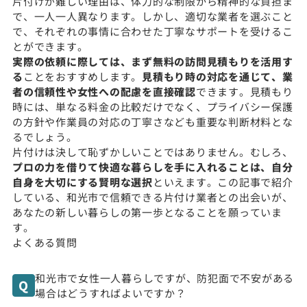
片付けが難しい理由は、体力的な制限から精神的な負担ま
で、一人一人異なります。しかし、適切な業者を選ぶこと
で、それぞれの事情に合わせた丁寧なサポートを受けるこ
とができます。
実際の依頼に際しては、まず無料の訪問見積もりを活用す
る
ことをおすすめします。
見積もり時の対応を通じて、業
者の信頼性や女性への配慮を直接確認
できます。見積もり
時には、単なる料金の比較だけでなく、プライバシー保護
の方針や作業員の対応の丁寧さなども重要な判断材料とな
るでしょう。
片付けは決して恥ずかしいことではありません。むしろ、
プロの力を借りて快適な暮らしを手に入れることは、自分
自身を大切にする賢明な選択
といえます。この記事で紹介
している、和光市で信頼できる片付け業者との出会いが、
あなたの新しい暮らしの第一歩となることを願っていま
す。
よくある質問
和光市で女性一人暮らしですが、防犯面で不安がある
場合はどうすればよいですか？