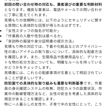
初回の問い合わせ時の対応も、業者選びの重要な判断材料
となります。優良な業者は、電話やメールでの問い合わせ
に丁寧に答えてくれます。
見積もりの依頼時には、以下のようにセキュリティに関す
る質問にも具体的な回答が得られるはずです。
「女性スタッフの指名が可能か」
「作業員の人数や性別は選べるか」
「来訪時の服装や身分証明書の提示方法」
見積もり時の対応では、下着や化粧品などのプライバシー
性の高いアイテムの取り扱いについて、具体的な配慮方法
を確認します。また、生理用品や医療用品など、デリケー
トな物の処分方法についても、明確なルールを持っている
かどうかをチェックします。
見積書には、これらの配慮事項が文書として明記されてい
ることが望ましいです。
防犯面での具体的な取り組みも重要な判断基準
です。作業
員の身元確認システムの有無、防犯カメラの設置状況、作
業中の動線管理方法など、女性の安全を考慮した具体的な
規定があることを確認します。
特に一人暮らしの女性や、子育て中の女性にとって、こう