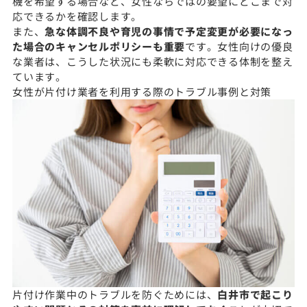
機を希望する場合など、女性ならではの要望にどこまで対
応できるかを確認します。
また、
急な体調不良や育児の事情で予定変更が必要になっ
た場合のキャンセルポリシーも重要
です。女性向けの優良
な業者は、こうした状況にも柔軟に対応できる体制を整え
ています。
女性が片付け業者を利用する際のトラブル事例と対策
片付け作業中のトラブルを防ぐためには、
白井市で起こり