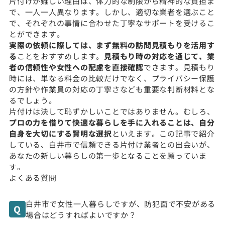
片付けが難しい理由は、体力的な制限から精神的な負担ま
で、一人一人異なります。しかし、適切な業者を選ぶこと
で、それぞれの事情に合わせた丁寧なサポートを受けるこ
とができます。
実際の依頼に際しては、まず無料の訪問見積もりを活用す
る
ことをおすすめします。
見積もり時の対応を通じて、業
者の信頼性や女性への配慮を直接確認
できます。見積もり
時には、単なる料金の比較だけでなく、プライバシー保護
の方針や作業員の対応の丁寧さなども重要な判断材料とな
るでしょう。
片付けは決して恥ずかしいことではありません。むしろ、
プロの力を借りて快適な暮らしを手に入れることは、自分
自身を大切にする賢明な選択
といえます。この記事で紹介
している、白井市で信頼できる片付け業者との出会いが、
あなたの新しい暮らしの第一歩となることを願っていま
す。
よくある質問
白井市で女性一人暮らしですが、防犯面で不安がある
場合はどうすればよいですか？