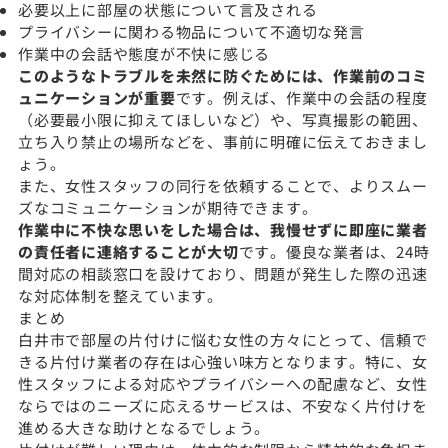
必要以上に部屋の状態について言及される
プライバシーに関わる物品について不適切な発言
作業中の会話や態度が不快に感じる
このようなトラブルを未然に防ぐためには、作業前のコミ
ュニケーションが重要
です。例えば、作業中の会話の程度
（必要最小限に抑えてほしいなど）や、写真撮影の範囲、
立ち入り禁止の場所などを、事前に明確に伝えておきまし
ょう。
また、女性スタッフの同行を依頼することで、よりスムー
ズなコミュニケーションが期待できます。
作業中に不快な思いをした場合は、我慢せずに即座に業者
の責任者に連絡することが大切
です。優良な業者は、24時
間対応の相談窓口を設けており、問題が発生した際の迅速
な対応体制を整えています。
まとめ
白井市で部屋の片付けに悩む女性の方々にとって、信頼で
きる片付け業者の存在は心強い味方となります。特に、女
性スタッフによる対応やプライバシーへの配慮など、女性
ならではのニーズに応えるサービスは、不安なく片付けを
進める大きな助けとなるでしょう。