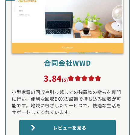
合同会社WWD
3.84
(5)
小型家電の回収や引っ越しでの残置物の撤去を専門
に行い、便利な回収BOXの設置で持ち込み回収が可
能です。地域に根ざしたサービスで、快適な生活を
サポートしてくれています。
レビューを見る