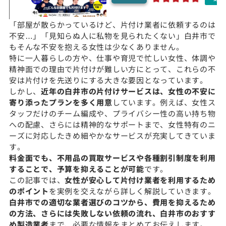
「部屋が散らかっているけど、片付け業者に依頼するのは
不安…」「見知らぬ人に私物を見られたくない」白井市で
もそんな不安を抱える女性は少なくありません。
特に一人暮らしの方や、仕事や育児で忙しい女性、体調や
精神面での理由で片付けが難しい方にとって、これらの不
安は片付けを先送りにする大きな要因となっています。
しかし、
近年の白井市の片付けサービスは、女性の不安に
寄り添ったプランを多く用意
しています。例えば、女性ス
タッフだけのチーム編成や、プライバシー性の高い持ち物
への配慮、さらには精神的なサポートまで、女性特有のニ
ーズに対応したきめ細やかなサービスが充実してきていま
す。
料金面でも、不用品の買取サービスや各種割引制度を利用
することで、予算を抑えることが可能
です。
この記事では、
女性が安心して片付け業者を利用するため
のポイント
を実例を交えながら詳しく解説していきます。
白井市での適切な業者選びのコツから、費用を抑えるため
の方法、さらには失敗しない依頼の流れ、白井市のおすす
め製造業者
まで、必要な情報をまとめてお伝えします。