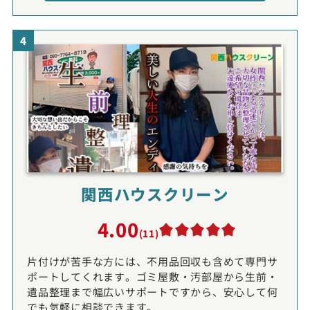
4
関西ハウスクリーン
4.00
(11)
片付けが苦手な方には、不用品回収も含めて専門サ
ポートしてくれます。ゴミ屋敷・汚部屋から生前・
遺品整理まで幅広いサポートですから、安心して何
でも気軽に相談できます。