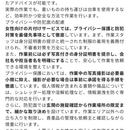
たアドバイスが可能です。
実際の作業でも、重いものの持ち運びは台車を使用するな
ど、効率的かつ安全な方法で作業を行います。
プライバシーや防犯面の配慮
女性向けの片付けサービスでは、プライバシー保護と防犯
対策を最優先事項として徹底
しています。まず、作業スタ
ッフは身分証明書の提示と統一された制服の着用を義務付
けられ、不審者対策を万全にしています。
また、
作業前には必ず写真付きの身分証明書を提示し、会
社名や担当者名を明確にする
ことで、安心して作業を依頼
できる環境を整えています。
プライバシー保護においては、
作業中の写真撮影は必要最
小限に抑え、撮影が必要な場合は事前に承諾を得る手順を
徹底
しています。個人情報が含まれる書類や備品について
は、シュレッダー処理や溶解処理など、情報漏洩を防ぐ専
門的な対応を行います。
さらに、防犯面では
玄関の施錠確認から作業場所の限定ま
で、細かな取り決め
を設けています。作業エリア以外への
立ち入りを制限し、貴重品の管理も依頼主と確認しながら
慎重に行います。