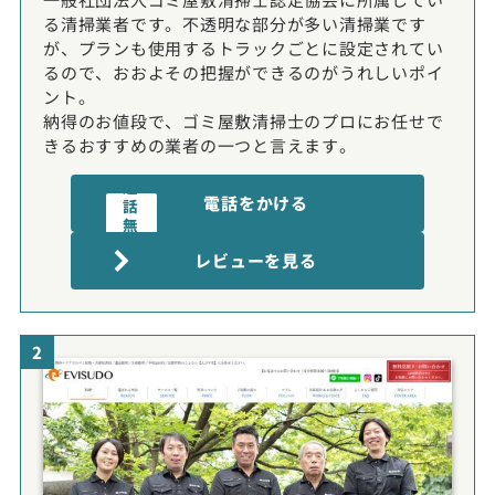
る清掃業者です。不透明な部分が多い清掃業です
が、プランも使用するトラックごとに設定されてい
るので、おおよその把握ができるのがうれしいポイ
ント。
納得のお値段で、ゴミ屋敷清掃士のプロにお任せで
きるおすすめの業者の一つと言えます。
通
電話をかける
話
無
電話受付時間:9〜20時
料
レビューを見る
2