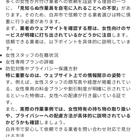
多くの女性が片付け業者への依頼を躊躇する理由の一つ
に、
「見知らぬ作業員を自宅に入れることへの不安」
があ
ります。そのため、白井市で信頼できる業者選びは特に慎
重に行う必要があります。
まず、
業者のウェブサイトを確認する際は、女性向けのサ
ービスが明確に打ち出されているかどうかに注目
します。
信頼できる業者は、以下ポイントを具体的に説明していま
す。
女性スタッフの在籍状況
女性専用プランの詳細
防犯対策やプライバシー保護方針
特に重要なのは、ウェブサイト上での情報開示の姿勢
で
す。例えば、女性スタッフの顔写真や経歴が掲載されてい
る、女性専用の料金プランや割引制度が明確に示されてい
るといった特徴は、女性への配慮が行き届いている証で
す。
また、
実際の作業事例では、女性特有の持ち物の取り扱い
や、プライバシーへの配慮方法が具体的に説明されている
かどうかも確認
しましょう。
白井市で安心して依頼できる業者を問い合わせ対応で見分
ける方法