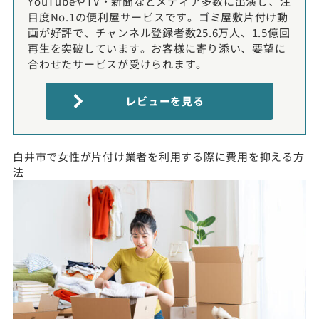
YouTubeやTV・新聞などメディア多数に出演し、注
目度No.1の便利屋サービスです。ゴミ屋敷片付け動
画が好評で、チャンネル登録者数25.6万人、1.5億回
再生を突破しています。お客様に寄り添い、要望に
合わせたサービスが受けられます。
レビューを見る
白井市で女性が片付け業者を利用する際に費用を抑える方
法