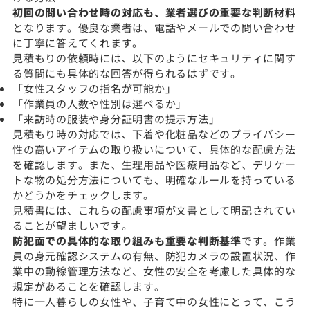
初回の問い合わせ時の対応も、業者選びの重要な判断材料
となります。優良な業者は、電話やメールでの問い合わせ
に丁寧に答えてくれます。
見積もりの依頼時には、以下のようにセキュリティに関す
る質問にも具体的な回答が得られるはずです。
「女性スタッフの指名が可能か」
「作業員の人数や性別は選べるか」
「来訪時の服装や身分証明書の提示方法」
見積もり時の対応では、下着や化粧品などのプライバシー
性の高いアイテムの取り扱いについて、具体的な配慮方法
を確認します。また、生理用品や医療用品など、デリケー
トな物の処分方法についても、明確なルールを持っている
かどうかをチェックします。
見積書には、これらの配慮事項が文書として明記されてい
ることが望ましいです。
防犯面での具体的な取り組みも重要な判断基準
です。作業
員の身元確認システムの有無、防犯カメラの設置状況、作
業中の動線管理方法など、女性の安全を考慮した具体的な
規定があることを確認します。
特に一人暮らしの女性や、子育て中の女性にとって、こう