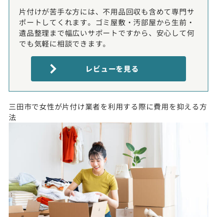
片付けが苦手な方には、不用品回収も含めて専門サ
ポートしてくれます。ゴミ屋敷・汚部屋から生前・
遺品整理まで幅広いサポートですから、安心して何
でも気軽に相談できます。
レビューを見る
三田市で女性が片付け業者を利用する際に費用を抑える方
法