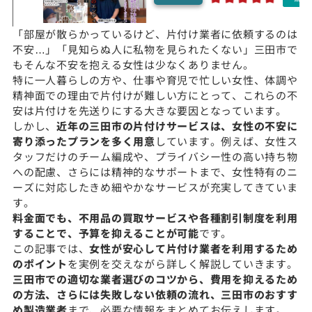
「部屋が散らかっているけど、片付け業者に依頼するのは
不安…」「見知らぬ人に私物を見られたくない」三田市で
もそんな不安を抱える女性は少なくありません。
特に一人暮らしの方や、仕事や育児で忙しい女性、体調や
精神面での理由で片付けが難しい方にとって、これらの不
安は片付けを先送りにする大きな要因となっています。
しかし、
近年の三田市の片付けサービスは、女性の不安に
寄り添ったプランを多く用意
しています。例えば、女性ス
タッフだけのチーム編成や、プライバシー性の高い持ち物
への配慮、さらには精神的なサポートまで、女性特有のニ
ーズに対応したきめ細やかなサービスが充実してきていま
す。
料金面でも、不用品の買取サービスや各種割引制度を利用
することで、予算を抑えることが可能
です。
この記事では、
女性が安心して片付け業者を利用するため
のポイント
を実例を交えながら詳しく解説していきます。
三田市での適切な業者選びのコツから、費用を抑えるため
の方法、さらには失敗しない依頼の流れ、三田市のおすす
め製造業者
まで、必要な情報をまとめてお伝えします。