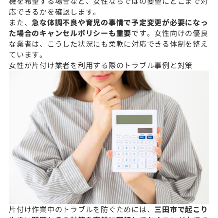
機を希望する場合など、女性ならではの要望にどこまで対
応できるかを確認します。
また、
急な体調不良や育児の事情で予定変更が必要になっ
た場合のキャンセルポリシーも重要
です。女性向けの優良
な業者は、こうした状況にも柔軟に対応できる体制を整え
ています。
女性が片付け業者を利用する際のトラブル事例と対策
片付け作業中のトラブルを防ぐためには、
三田市で起こり