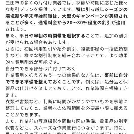
三田市の多くの片付け業者では、季節や時期に応じた様々
な割引プランを提供しています。
特に引っ越しシーズンの
端境期や年末年始前後は、大型のキャンペーンが実施され
ることが多く、通常料金から20〜30%程度の割引が適用
されます。
また、
平日や早朝の時間帯を選択する
ことで、追加の割引
が受けられる場合もあります。
さらに、初回利用割引や紹介割引、複数部屋の一括依頼割
引など、様々な割引制度を組み合わせることで、より効果
的な費用削減が可能です。
自分でできる部分は片付けておく
作業費用を抑えるもう一つの効果的な方法は、
事前に自分
でできる準備を整えておく
ことです。例えば、処分品と保
管品の仕分けを済ませておくことで、作業時間を短縮でき
ます。
衣類や書類など、判断に時間がかかりやすいものを事前に
整理しておくと、業者への依頼範囲を必要最小限に抑える
ことができます。
また、作業前の写真撮影や間取り図の準備、貴重品の別室
保管なども、スムーズな作業進行につながります。特に、