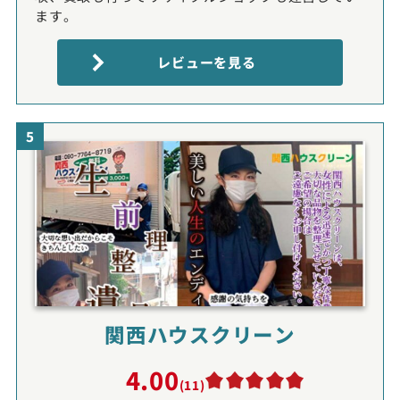
ます。
レビューを見る
5
関西ハウスクリーン
4.00
(11)