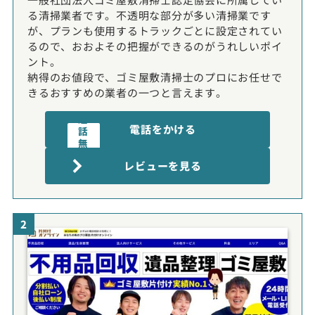
る清掃業者です。不透明な部分が多い清掃業です
が、プランも使用するトラックごとに設定されてい
るので、おおよその把握ができるのがうれしいポイ
ント。
納得のお値段で、ゴミ屋敷清掃士のプロにお任せで
きるおすすめの業者の一つと言えます。
通
電話をかける
話
無
電話受付時間:9〜20時
料
レビューを見る
2