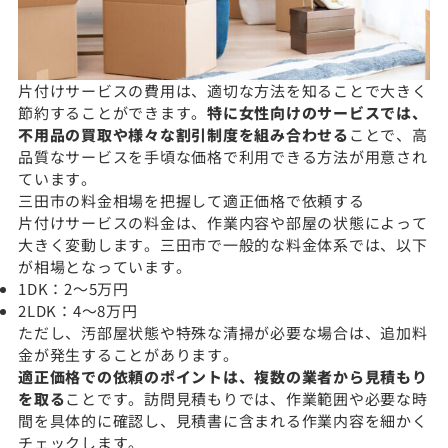
片付けサービスの費用は、適切な方法を知ることで大きく
節約することができます。
特に女性向けのサービスでは、
不用品の買取や様々な割引制度を組み合わせる
ことで、高
品質なサービスを手頃な価格で利用できる方法が用意され
ています。
三田市の料金相場を把握して適正価格で依頼する
片付けサービスの料金は、作業内容や部屋の状態によって
大きく変動します。三田市で一般的な料金体系では、以下
が相場となっています。
1DK：2〜5万円
2LDK：4〜8万円
ただし、汚部屋状態や特殊な清掃が必要な場合は、追加料
金が発生することがあります。
適正価格での依頼のポイントは、複数の業者から見積もり
を取る
ことです。訪問見積もりでは、作業範囲や必要な時
間を具体的に確認し、見積書に含まれる作業内容を細かく
チェックします。