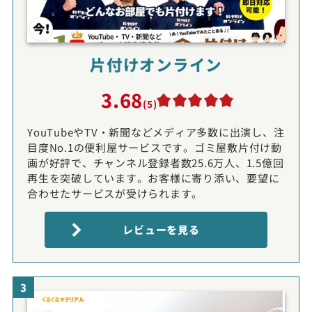
片付けオンライン
3.68
(5)
YouTubeやTV・新聞などメディア多数に出演し、注
目度No.1の便利屋サービスです。ゴミ屋敷片付け動
画が好評で、チャンネル登録者数25.6万人、1.5億回
再生を突破しています。お客様に寄り添い、要望に
合わせたサービスが受けられます。
レビューを見る
3