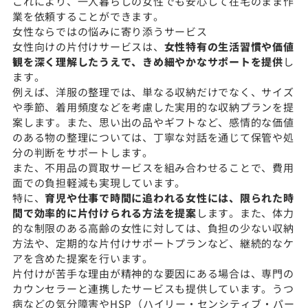
これにより、一人暮らしの女性でも安心して在宅のまま作
業を依頼することができます。
女性ならではの悩みに寄り添うサービス
女性向けの片付けサービスは、
女性特有の生活習慣や価値
観を深く理解したうえで、きめ細やかなサポートを提供
し
ます。
例えば、洋服の整理では、単なる収納だけでなく、サイズ
や季節、着用頻度などを考慮した実用的な収納プランを提
案します。また、思い出の品やギフトなど、感情的な価値
のある物の整理については、丁寧な対話を通じて保管や処
分の判断をサポートします。
また、不用品の買取サービスを組み合わせることで、費用
面での負担軽減も実現しています。
特に、
育児や仕事で時間に追われる女性には、限られた時
間で効率的に片付けられる方法を提案
します。また、体力
的な制限のある高齢の女性に対しては、負担の少ない収納
方法や、定期的な片付けサポートプランなど、継続的なケ
アを含めた提案を行います。
片付けが苦手な理由が精神的な要因にある場合は、専門の
カウンセラーと連携したサービスも提供しています。うつ
病などの気分障害やHSP（ハイリー・センシティブ・パー