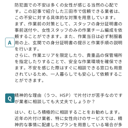
防犯面での不安は多くの女性が感じる当然の心配で
す。この記事で紹介した三田市で信頼できる業者は、
この不安に対する具体的な対策を用意しています。
まず、作業前の対策として、スタッフの身分証明書の
事前送付や、女性スタッフのみの作業チーム編成を依
頼することができます。また、作業当日は必ず制服着
用の上、玄関での身分証明書の提示と作業手順の説明
を行います。
さらに、作業エリアを限定したり、貴重品の保管場所
を指定したりすることで、安全な作業環境を確保でき
ます。不安を感じた際はすぐに相談できる窓口も用意
されているため、一人暮らしでも安心して依頼するこ
とができます。
精神的な理由（うつ、HSP）で片付けが苦手なのです
が業者に相談しても大丈夫でしょうか？
はい、むしろ積極的に相談することをお勧めします。
近年の片付け業者、特に女性向けのサービスでは、精
神的な事情に配慮したプランを用意している場合が多