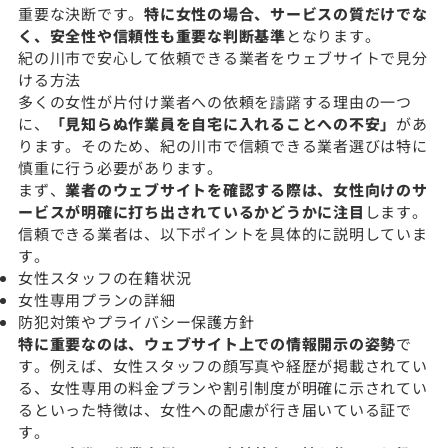
重要な決断です。
特に女性の場合、サービスの質だけでな
く、安全性や信頼性も重要な判断基準
となります。
紀の川市で安心して依頼できる業者をウェブサイトで見分
ける方法
多くの女性が片付け業者への依頼を躊躇する理由の一つ
に、
「見知らぬ作業員を自宅に入れることへの不安」
があ
ります。そのため、紀の川市で信頼できる業者選びは特に
慎重に行う必要があります。
まず、
業者のウェブサイトを確認する際は、女性向けのサ
ービスが明確に打ち出されているかどうかに注目
します。
信頼できる業者は、以下ポイントを具体的に説明していま
す。
女性スタッフの在籍状況
女性専用プランの詳細
防犯対策やプライバシー保護方針
特に重要なのは、ウェブサイト上での情報開示の姿勢
で
す。例えば、女性スタッフの顔写真や経歴が掲載されてい
る、女性専用の料金プランや割引制度が明確に示されてい
るといった特徴は、女性への配慮が行き届いている証で
す。