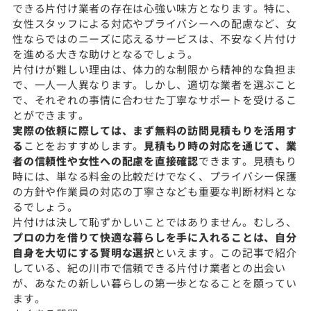
できる片付け業者の存在は心強い味方となります。特に、
女性スタッフによる対応やプライバシーへの配慮など、女
性ならではのニーズに応えるサービスは、不安なく片付け
を進める大きな助けとなるでしょう。
片付けが難しい理由は、体力的な制限から精神的な負担ま
で、一人一人異なります。しかし、適切な業者を選ぶこと
で、それぞれの事情に合わせた丁寧なサポートを受けるこ
とができます。
実際の依頼に際しては、まず無料の訪問見積もりを活用す
る
ことをおすすめします。
見積もり時の対応を通じて、業
者の信頼性や女性への配慮を直接確認
できます。見積もり
時には、単なる料金の比較だけでなく、プライバシー保護
の方針や作業員の対応の丁寧さなども重要な判断材料とな
るでしょう。
片付けは決して恥ずかしいことではありません。むしろ、
プロの力を借りて快適な暮らしを手に入れることは、自分
自身を大切にする賢明な選択
といえます。この記事で紹介
している、紀の川市で信頼できる片付け業者との出会い
が、あなたの新しい暮らしの第一歩となることを願ってい
ます。