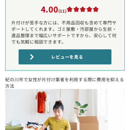
4.00
(11)
片付けが苦手な方には、不用品回収も含めて専門サ
ポートしてくれます。ゴミ屋敷・汚部屋から生前・
遺品整理まで幅広いサポートですから、安心して何
でも気軽に相談できます。
レビューを見る
紀の川市で女性が片付け業者を利用する際に費用を抑える
方法