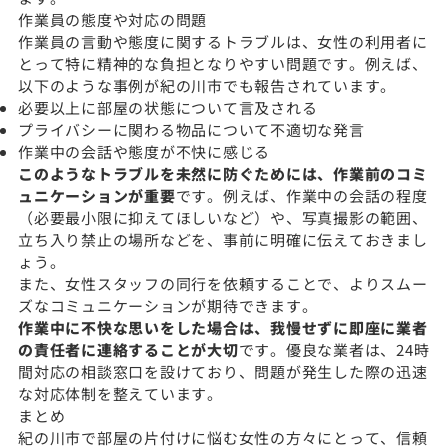
作業員の態度や対応の問題
作業員の言動や態度に関するトラブルは、女性の利用者に
とって特に精神的な負担となりやすい問題です。例えば、
以下のような事例が紀の川市でも報告されています。
必要以上に部屋の状態について言及される
プライバシーに関わる物品について不適切な発言
作業中の会話や態度が不快に感じる
このようなトラブルを未然に防ぐためには、作業前のコミ
ュニケーションが重要
です。例えば、作業中の会話の程度
（必要最小限に抑えてほしいなど）や、写真撮影の範囲、
立ち入り禁止の場所などを、事前に明確に伝えておきまし
ょう。
また、女性スタッフの同行を依頼することで、よりスムー
ズなコミュニケーションが期待できます。
作業中に不快な思いをした場合は、我慢せずに即座に業者
の責任者に連絡することが大切
です。優良な業者は、24時
間対応の相談窓口を設けており、問題が発生した際の迅速
な対応体制を整えています。
まとめ
紀の川市で部屋の片付けに悩む女性の方々にとって、信頼