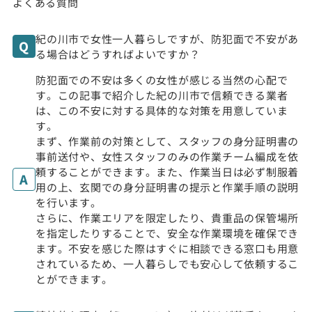
よくある質問
紀の川市で女性一人暮らしですが、防犯面で不安があ
る場合はどうすればよいですか？
防犯面での不安は多くの女性が感じる当然の心配で
す。この記事で紹介した紀の川市で信頼できる業者
は、この不安に対する具体的な対策を用意していま
す。
まず、作業前の対策として、スタッフの身分証明書の
事前送付や、女性スタッフのみの作業チーム編成を依
頼することができます。また、作業当日は必ず制服着
用の上、玄関での身分証明書の提示と作業手順の説明
を行います。
さらに、作業エリアを限定したり、貴重品の保管場所
を指定したりすることで、安全な作業環境を確保でき
ます。不安を感じた際はすぐに相談できる窓口も用意
されているため、一人暮らしでも安心して依頼するこ
とができます。