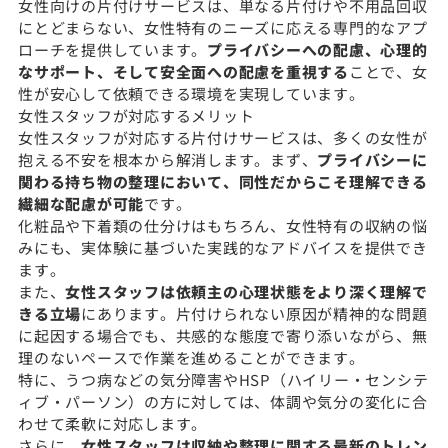
女性向けの片付けサービスは、単なる片付けや不用品回収
にとどまらない、女性特有のニーズに応える専門的なアプ
ローチを提供しています。
プライバシーへの配慮、心理的
なサポート、そして安全面への配慮を重視する
ことで、女
性が安心して依頼できる環境を実現しています。
女性スタッフが対応するメリット
女性スタッフが対応する片付けサービスは、多くの女性が
抱える不安を根本から解消します。まず、
プライバシーに
関わる持ち物の整理において、同性だからこそ理解できる
繊細な配慮が可能
です。
化粧品や下着類の仕分けはもちろん、女性特有の収納の悩
みにも、実体験に基づいた実践的なアドバイスを提供でき
ます。
また、
女性スタッフは依頼主の心理状態をより深く理解で
きる立場
にあります。片付けられない原因が精神的な問題
に起因する場合でも、共感的な態度で寄り添いながら、無
理のないペースで作業を進めることができます。
特に、うつ病などの気分障害やHSP（ハイリー・センシテ
ィブ・パーソン）の方に対しては、体調や気分の変化に合
わせて柔軟に対応します。
さらに、
女性スタッフは収納や整理に関する最新のトレン