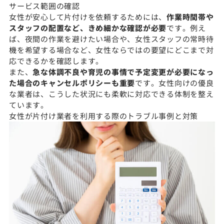
サービス範囲の確認
女性が安心して片付けを依頼するためには、
作業時間帯や
スタッフの配置など、きめ細かな確認が必要
です。例え
ば、夜間の作業を避けたい場合や、女性スタッフの常時待
機を希望する場合など、女性ならではの要望にどこまで対
応できるかを確認します。
また、
急な体調不良や育児の事情で予定変更が必要になっ
た場合のキャンセルポリシーも重要
です。女性向けの優良
な業者は、こうした状況にも柔軟に対応できる体制を整え
ています。
女性が片付け業者を利用する際のトラブル事例と対策