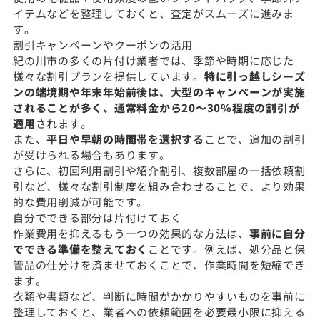
イテムなどを整理しておくと、査定がスムーズに進みま
す。
割引キャンペーンやクーポンの活用
紀の川市の多くの片付け業者では、季節や時期に応じた
様々な割引プランを提供しています。
特に引っ越しシーズ
ンの端境期や年末年始前後は、大型のキャンペーンが実施
されることが多く、通常料金から20〜30%程度の割引が
適用
されます。
また、
平日や早朝の時間帯を選択する
ことで、追加の割引
が受けられる場合もあります。
さらに、初回利用割引や紹介割引、複数部屋の一括依頼割
引など、様々な割引制度を組み合わせることで、より効果
的な費用削減が可能です。
自分でできる部分は片付けておく
作業費用を抑えるもう一つの効果的な方法は、
事前に自分
でできる準備を整えておく
ことです。例えば、処分品と保
管品の仕分けを済ませておくことで、作業時間を短縮でき
ます。
衣類や書類など、判断に時間がかかりやすいものを事前に
整理しておくと、業者への依頼範囲を必要最小限に抑える