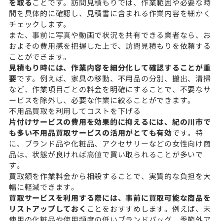
を取る
ことです。訪問見積もりでは、作業範囲や必要な時
間を具体的に確認し、見積書に含まれる作業内容を細かく
チェックします。
また、事前に写真や動画で状況を共有できる業者なら、お
およその費用感を把握した上で、訪問見積もりを依頼する
ことができます。
見積もり時には、作業内容を細分化して確認することが重
要
です。例えば、家具の移動、不用品の分別、搬出、清掃
など、作業項目ごとの料金を明確にすることで、不要なサ
ービスを除外し、必要な作業に絞ることができます。
不用品買取を利用してコストを下げる
片付けサービスの費用を効果的に抑えるには、紀の川市で
も多い不用品買取サービスの活用がとても有効
です。特
に、ブランド品や化粧品、アクセサリーなどの女性向け商
品は、状態が良ければ高値で買い取られることが多いで
す。
買取額を作業料金から相殺することで、実質的な負担を大
幅に軽減できます。
買取サービスを利用する際には、事前に買取可能な商品を
リストアップしておく
ことをおすすめします。例えば、未
使用の化粧品や使用頻度の低いブランドバッグ、季節外ア