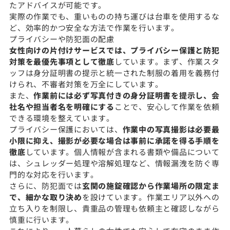
たアドバイスが可能です。
実際の作業でも、重いものの持ち運びは台車を使用するな
ど、効率的かつ安全な方法で作業を行います。
プライバシーや防犯面の配慮
女性向けの片付けサービスでは、プライバシー保護と防犯
対策を最優先事項として徹底
しています。まず、作業スタ
ッフは身分証明書の提示と統一された制服の着用を義務付
けられ、不審者対策を万全にしています。
また、
作業前には必ず写真付きの身分証明書を提示し、会
社名や担当者名を明確にする
ことで、安心して作業を依頼
できる環境を整えています。
プライバシー保護においては、
作業中の写真撮影は必要最
小限に抑え、撮影が必要な場合は事前に承諾を得る手順を
徹底
しています。個人情報が含まれる書類や備品について
は、シュレッダー処理や溶解処理など、情報漏洩を防ぐ専
門的な対応を行います。
さらに、防犯面では
玄関の施錠確認から作業場所の限定ま
で、細かな取り決め
を設けています。作業エリア以外への
立ち入りを制限し、貴重品の管理も依頼主と確認しながら
慎重に行います。