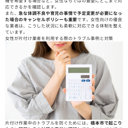
機を希望する場合など、女性ならではの要望にどこまで対
応できるかを確認します。
また、
急な体調不良や育児の事情で予定変更が必要になっ
た場合のキャンセルポリシーも重要
です。女性向けの優良
な業者は、こうした状況にも柔軟に対応できる体制を整え
ています。
女性が片付け業者を利用する際のトラブル事例と対策
片付け作業中のトラブルを防ぐためには、
橋本市で起こり