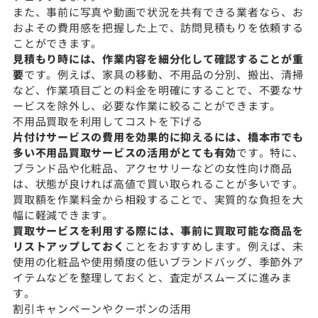
また、事前に写真や動画で状況を共有できる業者なら、お
およその費用感を把握した上で、訪問見積もりを依頼する
ことができます。
見積もり時には、作業内容を細分化して確認することが重
要
です。例えば、家具の移動、不用品の分別、搬出、清掃
など、作業項目ごとの料金を明確にすることで、不要なサ
ービスを除外し、必要な作業に絞ることができます。
不用品買取を利用してコストを下げる
片付けサービスの費用を効果的に抑えるには、橋本市でも
多い不用品買取サービスの活用がとても有効
です。特に、
ブランド品や化粧品、アクセサリーなどの女性向け商品
は、状態が良ければ高値で買い取られることが多いです。
買取額を作業料金から相殺することで、実質的な負担を大
幅に軽減できます。
買取サービスを利用する際には、事前に買取可能な商品を
リストアップしておく
ことをおすすめします。例えば、未
使用の化粧品や使用頻度の低いブランドバッグ、季節外ア
イテムなどを整理しておくと、査定がスムーズに進みま
す。
割引キャンペーンやクーポンの活用