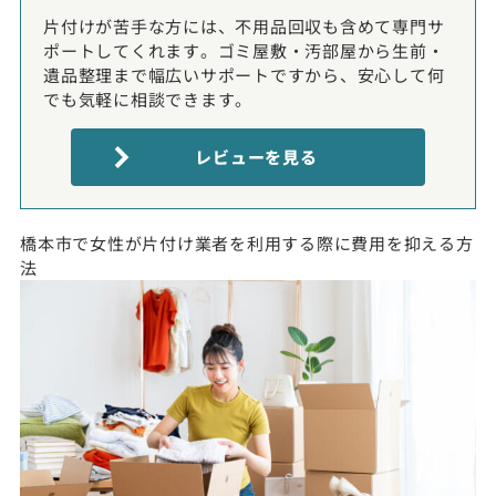
片付けが苦手な方には、不用品回収も含めて専門サ
ポートしてくれます。ゴミ屋敷・汚部屋から生前・
遺品整理まで幅広いサポートですから、安心して何
でも気軽に相談できます。
レビューを見る
橋本市で女性が片付け業者を利用する際に費用を抑える方
法