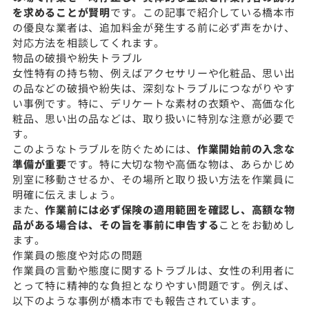
を求めることが賢明
です。この記事で紹介している橋本市
の優良な業者は、追加料金が発生する前に必ず声をかけ、
対応方法を相談してくれます。
物品の破損や紛失トラブル
女性特有の持ち物、例えばアクセサリーや化粧品、思い出
の品などの破損や紛失は、深刻なトラブルにつながりやす
い事例です。特に、デリケートな素材の衣類や、高価な化
粧品、思い出の品などは、取り扱いに特別な注意が必要で
す。
このようなトラブルを防ぐためには、
作業開始前の入念な
準備が重要
です。特に大切な物や高価な物は、あらかじめ
別室に移動させるか、その場所と取り扱い方法を作業員に
明確に伝えましょう。
また、
作業前には必ず保険の適用範囲を確認し、高額な物
品がある場合は、その旨を事前に申告する
ことをお勧めし
ます。
作業員の態度や対応の問題
作業員の言動や態度に関するトラブルは、女性の利用者に
とって特に精神的な負担となりやすい問題です。例えば、
以下のような事例が橋本市でも報告されています。