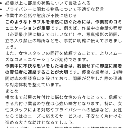
必要以上に部屋の状態について言及される
プライバシーに関わる物品について不適切な発言
作業中の会話や態度が不快に感じる
このようなトラブルを未然に防ぐためには、作業前のコミ
ュニケーションが重要
です。例えば、作業中の会話の程度
（必要最小限に抑えてほしいなど）や、写真撮影の範囲、
立ち入り禁止の場所などを、事前に明確に伝えておきまし
ょう。
また、女性スタッフの同行を依頼することで、よりスムー
ズなコミュニケーションが期待できます。
作業中に不快な思いをした場合は、我慢せずに即座に業者
の責任者に連絡することが大切
です。優良な業者は、24時
間対応の相談窓口を設けており、問題が発生した際の迅速
な対応体制を整えています。
まとめ
橋本市で部屋の片付けに悩む女性の方々にとって、信頼で
きる片付け業者の存在は心強い味方となります。特に、女
性スタッフによる対応やプライバシーへの配慮など、女性
ならではのニーズに応えるサービスは、不安なく片付けを
進める大きな助けとなるでしょう。