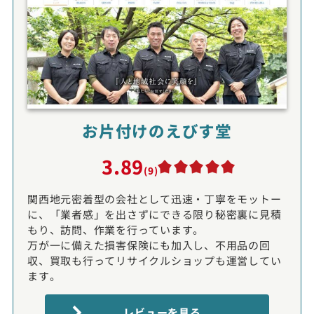
お片付けのえびす堂
3.89
(9)
関西地元密着型の会社として迅速・丁寧をモットー
に、「業者感」を出さずにできる限り秘密裏に見積
もり、訪問、作業を行っています。
万が一に備えた損害保険にも加入し、不用品の回
収、買取も行ってリサイクルショップも運営してい
ます。
レビューを見る