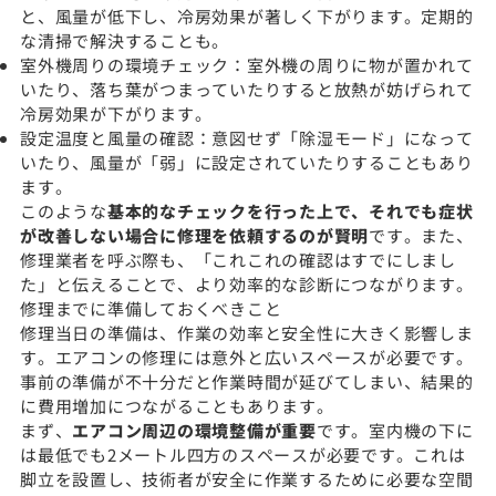
と、風量が低下し、冷房効果が著しく下がります。定期的
な清掃で解決することも。
室外機周りの環境チェック：室外機の周りに物が置かれて
いたり、落ち葉がつまっていたりすると放熱が妨げられて
冷房効果が下がります。
設定温度と風量の確認：意図せず「除湿モード」になって
いたり、風量が「弱」に設定されていたりすることもあり
ます。
このような
基本的なチェックを行った上で、それでも症状
が改善しない場合に修理を依頼するのが賢明
です。また、
修理業者を呼ぶ際も、「これこれの確認はすでにしまし
た」と伝えることで、より効率的な診断につながります。
修理までに準備しておくべきこと
修理当日の準備は、作業の効率と安全性に大きく影響しま
す。エアコンの修理には意外と広いスペースが必要です。
事前の準備が不十分だと作業時間が延びてしまい、結果的
に費用増加につながることもあります。
まず、
エアコン周辺の環境整備が重要
です。室内機の下に
は最低でも2メートル四方のスペースが必要です。これは
脚立を設置し、技術者が安全に作業するために必要な空間