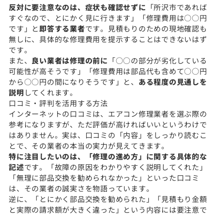
反対に要注意なのは、症状も確認せずに
「所沢市であれば
すぐなので、とにかく見に行きます」「修理費用は○○円
です」と
即答する業者
です。見積もりのための現地確認も
無しに、具体的な修理費用を提示することはできないはず
です。
また、
良い業者は修理の前に
「○○の部分が劣化している
可能性が高そうです」「修理費用は部品代も含めて○○円
から○○円の間になりそうです」と、
ある程度の見通しを
説明
してくれます。
口コミ・評判を活用する方法
インターネットの口コミは、エアコン修理業者を選ぶ際の
参考になりますが、ただ評価が高ければいいというわけで
はありません。実は、口コミの「内容」をしっかり読むこ
とで、その業者の本当の実力が見えてきます。
特に注目したいのは、「修理の進め方」に関する具体的な
記述
です。「故障の原因をわかりやすく説明してくれた」
「無理に部品交換を勧められなかった」といった口コミ
は、その業者の誠実さを物語っています。
逆に、「とにかく部品交換を勧められた」「見積もり金額
と実際の請求額が大きく違った」という内容には要注意で