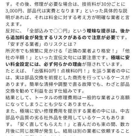
す。その後、修理が必要な場合は、技術料が30分ごとに
3,000円、部品代は実費となります」といった具体的な説
明があれば、それは料金に対する考え方が明確な業者と言
えます。
反対に、「全部込みで○○円」という
曖昧な提示は、後か
ら追加料金が発生するリスクがあるので注意が必要
です。
「安すぎる業者」のリスクとは？
所沢市でも頻繁に見かける「近隣の業者より格安！」「他
社の半額！」といった宣伝文句には要注意です。
極端に安
い料金設定には、必ず何らかの理由
が隠されています。
たとえば、「出張料0円！点検料0円！」を謳う業者の中に
は、実は部品交換を前提とした商売を行っているケースが
あります。簡単な清掃や調整で直る故障でも、わざと部品
交換を勧めて利益を出す仕組みです。
結果として、トータルの修理費用は一般的な業者より高額
になってしまうことも少なくありません。
また、極端に安い修理費用を提示する業者の中には、中古
部品や品質の劣る社外品を使用しているケースもありま
す。「安く直してもらえた！」と喜んだのも束の間、数カ
月後に同じ故障が発生し、結局は別の業者に依頼すること