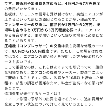
です。
技術料や出張費を含めると、4万円から7万円程度
の費用がかかります。
基板は、リモコンの信号を受け付けない、突然エアコンが
止まるといった症状の原因となることが多い部品です。
ファンモーターの交換は、部品代が1万円から2万円、技
術料を含めると3万円から5万円程度
必要です。エアコン
から異音がする、風が弱いといった症状の場合に必要とな
ることがあります。
圧縮機（コンプレッサー）の交換は
最も高額な修理の一つ
で、
8万円から15万円程度
です。ただし、この場合は修理
ではなく、エアコンの買い替えを検討した方が経済的なケ
ースも多いです。
ここで重要なのは、これらはあくまでも所沢市での一般的
な相場であり、エアコンの機種やメーカー、製造年によっ
て変動することです。特に、製造から10年以上経過した機
種は、部品の調達が困難なため、料金が割高になる傾向が
あります。
追加費用が発生するケースとは？
エアコン修理で予想外の出費を避けるために、追加費用が
発生しやすい状況について詳しく見ていきましょう。