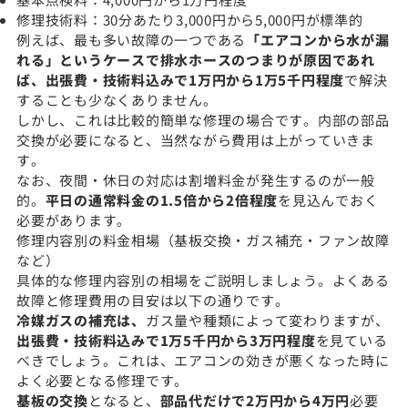
修理技術料：30分あたり3,000円から5,000円が標準的
例えば、最も多い故障の一つである
「エアコンから水が漏
れる」というケースで排水ホースのつまりが原因であれ
ば、出張費・技術料込みで1万円から1万5千円程度
で解決
することも少なくありません。
しかし、これは比較的簡単な修理の場合です。内部の部品
交換が必要になると、当然ながら費用は上がっていきま
す。
なお、夜間・休日の対応は割増料金が発生するのが一般
的。
平日の通常料金の1.5倍から2倍程度
を見込んでおく
必要があります。
修理内容別の料金相場（基板交換・ガス補充・ファン故障
など）
具体的な修理内容別の相場をご説明しましょう。よくある
故障と修理費用の目安は以下の通りです。
冷媒ガスの補充は、
ガス量や種類によって変わりますが、
出張費・技術料込みで1万5千円から3万円程度
を見ている
べきでしょう。これは、エアコンの効きが悪くなった時に
よく必要となる修理です。
基板の交換
となると、
部品代だけで2万円から4万円
必要