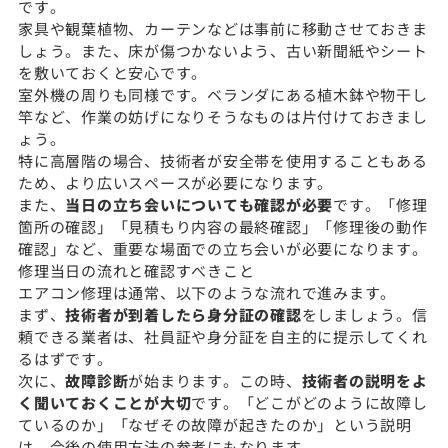
です。
家具や観葉植物、カーテンなどは事前に移動させておきま
しょう。また、床が傷つかないよう、古い新聞紙やシート
を敷いておくと安心です。
室外機の周りも同様です。ベランダにある植木鉢や物干し
竿など、作業の妨げになりそうなものは片付けておきまし
ょう。
特に高層階の場合、技術者が安全帯を使用することもある
ため、より広いスペースが必要になります。
また、
当日の立ち会いについても確認が必要
です。「修理
箇所の確認」「見積もり内容の最終確認」「修理後の動作
確認」など、重要な場面での立ち会いが必要になります。
修理当日の流れと確認すべきこと
エアコン修理は通常、以下のような流れで進みます。
まず、
技術者が到着したら身分証の確認
をしましょう。信
頼できる業者は、社員証や身分証を自主的に提示してくれ
るはずです。
次に、
故障診断
が始まります。この時、
技術者の説明をよ
く聞いておくことが大切
です。「どこがどのように故障し
ているのか」「なぜその故障が起きたのか」という説明
は、今後の使用方法の参考にもなります。