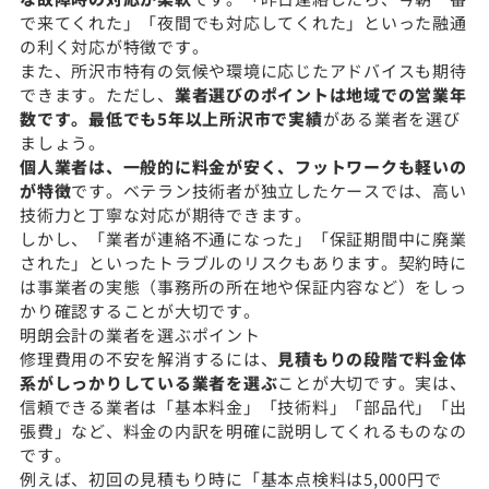
で来てくれた」「夜間でも対応してくれた」といった融通
の利く対応が特徴です。
また、所沢市特有の気候や環境に応じたアドバイスも期待
できます。ただし、
業者選びのポイントは地域での営業年
数です。最低でも5年以上所沢市で実績
がある業者を選び
ましょう。
個人業者は、一般的に料金が安く、フットワークも軽いの
が特徴
です。ベテラン技術者が独立したケースでは、高い
技術力と丁寧な対応が期待できます。
しかし、「業者が連絡不通になった」「保証期間中に廃業
された」といったトラブルのリスクもあります。契約時に
は事業者の実態（事務所の所在地や保証内容など）をしっ
かり確認することが大切です。
明朗会計の業者を選ぶポイント
修理費用の不安を解消するには、
見積もりの段階で料金体
系がしっかりしている業者を選ぶ
ことが大切です。実は、
信頼できる業者は「基本料金」「技術料」「部品代」「出
張費」など、料金の内訳を明確に説明してくれるものなの
です。
例えば、初回の見積もり時に「基本点検料は5,000円で