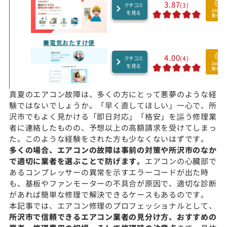
3.87
(3)
クチコミ
を見る
■電気おたすけ便
4.00
(4)
クチコミ
を見る
真夏のエアコン故障は、多くの方にとって悪夢のような経
験ではないでしょうか。「早く直してほしい」一心で、所
沢市でもよく見かける「即日対応」「格安」を謳う修理業
者に連絡したものの、予想以上の高額請求を受けてしまっ
た。このような経験をされた方も少なくないはずです。
多くの場合、エアコンの故障は事前の対策や所沢市のなか
で適切に業者を選ぶことで防げます。
エアコンの心臓部で
あるコンプレッサーの異常を示すエラーコードが出た時
も、基板やファンモーターの不具合が原因で、適切な診断
があれば簡単な修理で解決できるケースもあるのです。
本記事では、エアコン修理のプロフェッショナルとして、
所沢市で信頼できるエアコン業者の見分け方、おすすめの