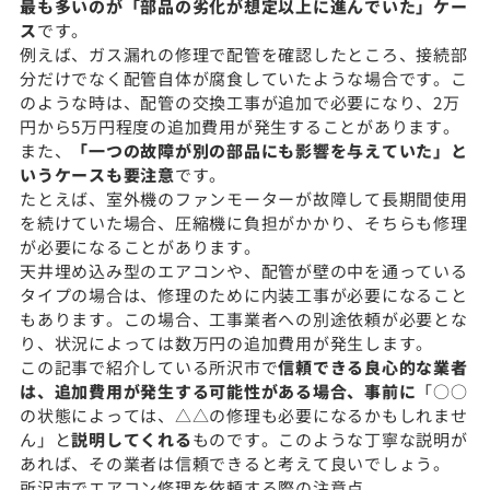
最も多いのが「部品の劣化が想定以上に進んでいた」ケー
ス
です。
例えば、ガス漏れの修理で配管を確認したところ、接続部
分だけでなく配管自体が腐食していたような場合です。こ
のような時は、配管の交換工事が追加で必要になり、2万
円から5万円程度の追加費用が発生することがあります。
また、
「一つの故障が別の部品にも影響を与えていた」と
いうケースも要注意
です。
たとえば、室外機のファンモーターが故障して長期間使用
を続けていた場合、圧縮機に負担がかかり、そちらも修理
が必要になることがあります。
天井埋め込み型のエアコンや、配管が壁の中を通っている
タイプの場合は、修理のために内装工事が必要になること
もあります。この場合、工事業者への別途依頼が必要とな
り、状況によっては数万円の追加費用が発生します。
この記事で紹介している所沢市で
信頼できる良心的な業者
は、追加費用が発生する可能性がある場合、事前に
「○○
の状態によっては、△△の修理も必要になるかもしれませ
ん」と
説明してくれる
ものです。このような丁寧な説明が
あれば、その業者は信頼できると考えて良いでしょう。
所沢市でエアコン修理を依頼する際の注意点