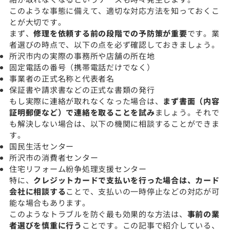
このような事態に備えて、適切な対応方法を知っておくこ
とが大切です。
まず、
修理を依頼する前の段階での予防策が重要
です。業
者選びの時点で、以下の点を必ず確認しておきましょう。
所沢市内の実際の事務所や店舗の所在地
固定電話の番号（携帯電話だけでなく）
事業者の正式名称と代表者名
保証書や請求書などの正式な書類の発行
もし実際に連絡が取れなくなった場合は、
まず書面（内容
証明郵便など）で連絡を取ることを試み
ましょう。それで
も解決しない場合は、以下の機関に相談することができま
す。
国民生活センター
所沢市の消費者センター
住宅リフォーム紛争処理支援センター
特に、
クレジットカードで支払いを行った場合は、カード
会社に相談する
ことで、支払いの一時停止などの対応が可
能な場合もあります。
このようなトラブルを防ぐ最も効果的な方法は、
事前の業
者選びを慎重に行う
ことです。この記事で紹介している、