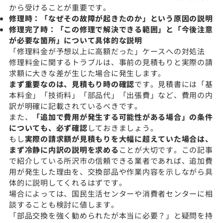
から受けることが重要です。
修理時：「なぜその故障が起きたのか」という原因の説明
修理完了時：「この修理で解決できる範囲」と「今後注意
が必要な箇所」について具体的な説明
「修理料金が予想以上に高額だった」ケースへの対処法
修理料金に関するトラブルは、事前の見積もりと実際の請
求額に大きな差が生じた場合に発生します。
まず重要なのは、見積もり時の確認
です。見積書には「基
本料金」「技術料」「部品代」「出張費」など、費用の内
訳が明確に記載されているべきです。
また、
「追加で費用が発生する可能性がある場合」の条件
についても、必ず確認
しておきましょう。
もし
実際の請求額が見積もりを大幅に超えていた場合は、
まず冷静に内訳の説明を求める
ことが大切です。この記事
で紹介している所沢市の信頼できる業者であれば、追加費
用が発生した理由を、交換部品や作業内容を示しながら具
体的に説明してくれるはずです。
場合によっては、国民生活センターや消費者センターに相
談することも検討に値します。
「部品交換を強く勧められたが本当に必要？」と疑問を持