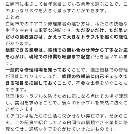
白岡市に根ざして長年営業している業者を選ぶことで、こ
のようなリスクを大きく減らすことができます。
まとめ
白岡市でのエアコン修理業者の選び方は、私たちの快適な
生活を左右する重要な決断です。
ただ安いだけ、ただ早い
だけの業者選びは、かえって大きなトラブルを招く可能性
があります。
信頼できる業者は、電話での問い合わせ時から丁寧な対応
を心がけ、現地での作業も細部まで配慮
が行き届いていま
す。
一般的な修理相場を知っておく
ことで、適正価格での修理
が可能になります。また、
修理の依頼前に自己チェックで
きる項目を把握しておく
ことで、不要な出費を防ぐことも
できます。
修理後のトラブルを防ぐために気になる点はその場で確認
し、説明を求めることで、後々のトラブルを未然に防ぐこ
とができます。
エアコンは私たちの生活に欠かせない存在です。だからこ
そ、この記事で紹介している白岡市の信頼できる業者に修
理を任せ、適切なケアを心がけていきたいものです。