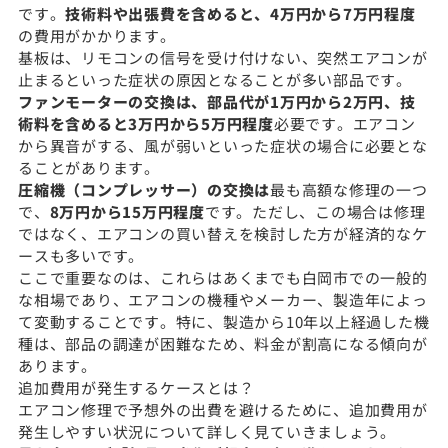
です。
技術料や出張費を含めると、4万円から7万円程度
の費用がかかります。
基板は、リモコンの信号を受け付けない、突然エアコンが
止まるといった症状の原因となることが多い部品です。
ファンモーターの交換は、部品代が1万円から2万円、技
術料を含めると3万円から5万円程度
必要です。エアコン
から異音がする、風が弱いといった症状の場合に必要とな
ることがあります。
圧縮機（コンプレッサー）の交換は
最も高額な修理の一つ
で、
8万円から15万円程度
です。ただし、この場合は修理
ではなく、エアコンの買い替えを検討した方が経済的なケ
ースも多いです。
ここで重要なのは、これらはあくまでも白岡市での一般的
な相場であり、エアコンの機種やメーカー、製造年によっ
て変動することです。特に、製造から10年以上経過した機
種は、部品の調達が困難なため、料金が割高になる傾向が
あります。
追加費用が発生するケースとは？
エアコン修理で予想外の出費を避けるために、追加費用が
発生しやすい状況について詳しく見ていきましょう。