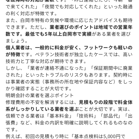
で来てくれた」「夜間でも対応してくれた」といった融通
の利く対応が特徴です。
また、白岡市特有の気候や環境に応じたアドバイスも期待
できます。ただし、
業者選びのポイントは地域での営業年
数です。最低でも5年以上白岡市で実績
がある業者を選び
ましょう。
個人業者は、一般的に料金が安く、フットワークも軽いの
が特徴
です。ベテラン技術者が独立したケースでは、高い
技術力と丁寧な対応が期待できます。
しかし、「業者が連絡不通になった」「保証期間中に廃業
された」といったトラブルのリスクもあります。契約時に
は事業者の実態（事務所の所在地や保証内容など）をしっ
かり確認することが大切です。
明朗会計の業者を選ぶポイント
修理費用の不安を解消するには、
見積もりの段階で料金体
系がしっかりしている業者を選ぶ
ことが大切です。実は、
信頼できる業者は「基本料金」「技術料」「部品代」「出
張費」など、料金の内訳を明確に説明してくれるものなの
です。
例えば、初回の見積もり時に「基本点検料は5,000円で