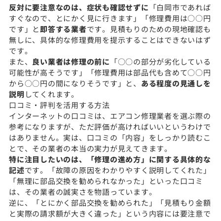
反対に要注意なのは、症状も確認せずに
「白岡市であれば
すぐなので、とにかく見に行きます」「修理費用は○○円
です」と
即答する業者
です。見積もりのための現地確認も
無しに、具体的な修理費用を提示することはできないはず
です。
また、
良い業者は修理の前に
「○○の部分が劣化している
可能性が高そうです」「修理費用は部品代も含めて○○円
から○○円の間になりそうです」と、
ある程度の見通しを
説明
してくれます。
口コミ・評判を活用する方法
インターネットの口コミは、エアコン修理業者を選ぶ際の
参考になりますが、ただ評価が高ければいいというわけで
はありません。実は、口コミの「内容」をしっかり読むこ
とで、その業者の本当の実力が見えてきます。
特に注目したいのは、「修理の進め方」に関する具体的な
記述
です。「故障の原因をわかりやすく説明してくれた」
「無理に部品交換を勧められなかった」といった口コミ
は、その業者の誠実さを物語っています。
逆に、「とにかく部品交換を勧められた」「見積もり金額
と実際の請求額が大きく違った」という内容には要注意で