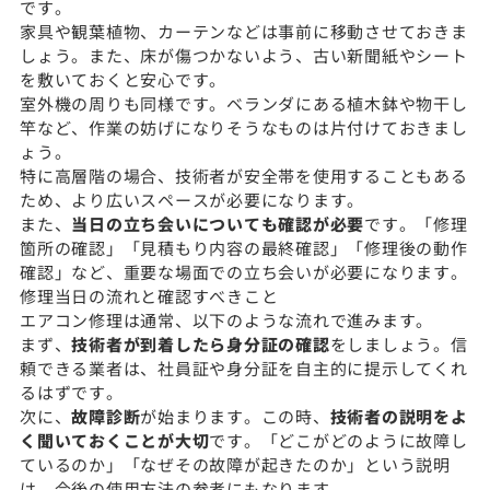
です。
家具や観葉植物、カーテンなどは事前に移動させておきま
しょう。また、床が傷つかないよう、古い新聞紙やシート
を敷いておくと安心です。
室外機の周りも同様です。ベランダにある植木鉢や物干し
竿など、作業の妨げになりそうなものは片付けておきまし
ょう。
特に高層階の場合、技術者が安全帯を使用することもある
ため、より広いスペースが必要になります。
また、
当日の立ち会いについても確認が必要
です。「修理
箇所の確認」「見積もり内容の最終確認」「修理後の動作
確認」など、重要な場面での立ち会いが必要になります。
修理当日の流れと確認すべきこと
エアコン修理は通常、以下のような流れで進みます。
まず、
技術者が到着したら身分証の確認
をしましょう。信
頼できる業者は、社員証や身分証を自主的に提示してくれ
るはずです。
次に、
故障診断
が始まります。この時、
技術者の説明をよ
く聞いておくことが大切
です。「どこがどのように故障し
ているのか」「なぜその故障が起きたのか」という説明
は、今後の使用方法の参考にもなります。