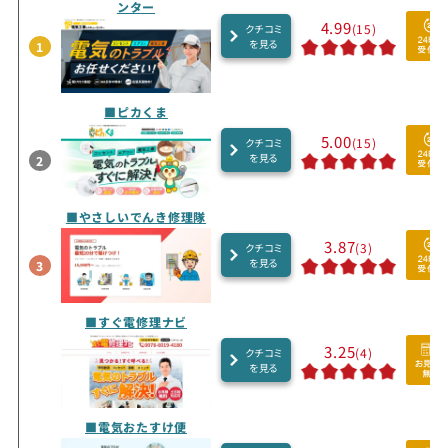
ンター
4.99
(15)
クチコミ
を見る
1
■ピカくま
5.00
(15)
クチコミ
を見る
2
■やさしいでんき修理隊
3.87
(3)
クチコミ
を見る
3
■すぐ電修理ナビ
3.25
(4)
クチコミ
を見る
■電気おたすけ便