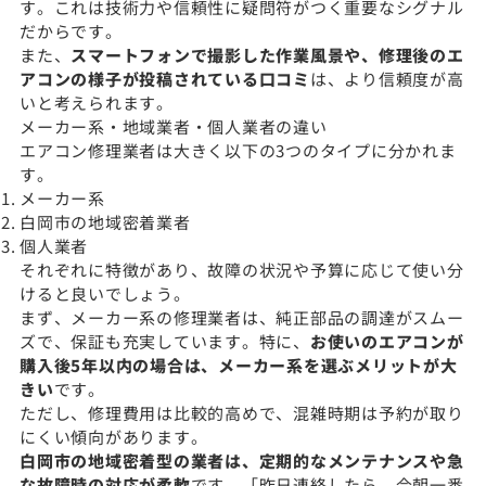
す。これは技術力や信頼性に疑問符がつく重要なシグナル
だからです。
また、
スマートフォンで撮影した作業風景や、修理後のエ
アコンの様子が投稿されている口コミ
は、より信頼度が高
いと考えられます。
メーカー系・地域業者・個人業者の違い
エアコン修理業者は大きく以下の3つのタイプに分かれま
す。
メーカー系
白岡市の地域密着業者
個人業者
それぞれに特徴があり、故障の状況や予算に応じて使い分
けると良いでしょう。
まず、メーカー系の修理業者は、純正部品の調達がスムー
ズで、保証も充実しています。特に、
お使いのエアコンが
購入後5年以内の場合は、メーカー系を選ぶメリットが大
きい
です。
ただし、修理費用は比較的高めで、混雑時期は予約が取り
にくい傾向があります。
白岡市の地域密着型の業者は、定期的なメンテナンスや急
な故障時の対応が柔軟
です。「昨日連絡したら、今朝一番