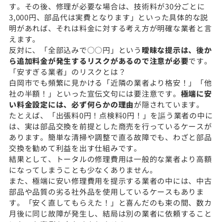
す。その後、修理が必要な場合は、技術料が30分ごとに
3,000円、部品代は実費となります」といった具体的な説
明があれば、それは料金に対する考え方が明確な業者と言
えます。
反対に、「全部込みで○○円」という
曖昧な提示は、後か
ら追加料金が発生するリスクがあるので注意が必要
です。
「安すぎる業者」のリスクとは？
白岡市でも頻繁に見かける「近隣の業者より格安！」「他
社の半額！」といった宣伝文句には要注意です。
極端に安
い料金設定には、必ず何らかの理由
が隠されています。
たとえば、「出張料0円！点検料0円！」を謳う業者の中に
は、実は部品交換を前提とした商売を行っているケースが
あります。簡単な清掃や調整で直る故障でも、わざと部品
交換を勧めて利益を出す仕組みです。
結果として、トータルの修理費用は一般的な業者より高額
になってしまうことも少なくありません。
また、極端に安い修理費用を提示する業者の中には、中古
部品や品質の劣る社外品を使用しているケースもありま
す。「安く直してもらえた！」と喜んだのも束の間、数カ
月後に同じ故障が発生し、結局は別の業者に依頼すること