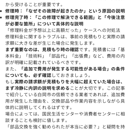
から受けることが重要です。
修理時：「なぜその故障が起きたのか」という原因の説明
修理完了時：「この修理で解決できる範囲」と「今後注意
が必要な箇所」について具体的な説明
「修理料金が予想以上に高額だった」ケースへの対処法
修理料金に関するトラブルは、事前の見積もりと実際の請
求額に大きな差が生じた場合に発生します。
まず重要なのは、見積もり時の確認
です。見積書には「基
本料金」「技術料」「部品代」「出張費」など、費用の内
訳が明確に記載されているべきです。
また、
「追加で費用が発生する可能性がある場合」の条件
についても、必ず確認
しておきましょう。
もし
実際の請求額が見積もりを大幅に超えていた場合は、
まず冷静に内訳の説明を求める
ことが大切です。この記事
で紹介している白岡市の信頼できる業者であれば、追加費
用が発生した理由を、交換部品や作業内容を示しながら具
体的に説明してくれるはずです。
場合によっては、国民生活センターや消費者センターに相
談することも検討に値します。
「部品交換を強く勧められたが本当に必要？」と疑問を持