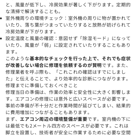
と、風量が低下し、冷房効果が著しく下がります。定期的
な清掃で解決することも。
室外機周りの環境チェック：室外機の周りに物が置かれて
いたり、落ち葉がつまっていたりすると放熱が妨げられて
冷房効果が下がります。
設定温度と風量の確認：意図せず「除湿モード」になって
いたり、風量が「弱」に設定されていたりすることもあり
ます。
このような
基本的なチェックを行った上で、それでも症状
が改善しない場合に修理を依頼するのが賢明
です。また、
修理業者を呼ぶ際も、「これこれの確認はすでにしまし
た」と伝えることで、より効率的な診断につながります。
修理までに準備しておくべきこと
修理当日の準備は、作業の効率と安全性に大きく影響しま
す。エアコンの修理には意外と広いスペースが必要です。
事前の準備が不十分だと作業時間が延びてしまい、結果的
に費用増加につながることもあります。
まず、
エアコン周辺の環境整備が重要
です。室内機の下に
は最低でも2メートル四方のスペースが必要です。これは
脚立を設置し、技術者が安全に作業するために必要な空間