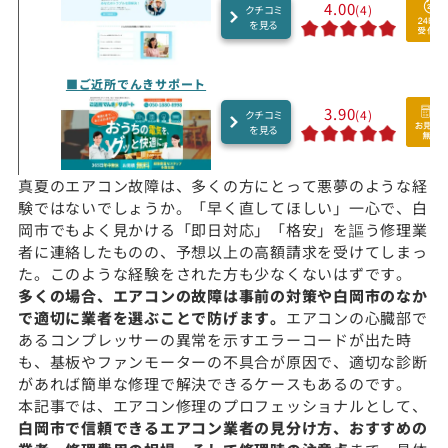
4.00
(4)
クチコミ
を見る
■ご近所でんきサポート
3.90
(4)
クチコミ
を見る
真夏のエアコン故障は、多くの方にとって悪夢のような経
験ではないでしょうか。「早く直してほしい」一心で、白
岡市でもよく見かける「即日対応」「格安」を謳う修理業
者に連絡したものの、予想以上の高額請求を受けてしまっ
た。このような経験をされた方も少なくないはずです。
多くの場合、エアコンの故障は事前の対策や白岡市のなか
で適切に業者を選ぶことで防げます。
エアコンの心臓部で
あるコンプレッサーの異常を示すエラーコードが出た時
も、基板やファンモーターの不具合が原因で、適切な診断
があれば簡単な修理で解決できるケースもあるのです。
本記事では、エアコン修理のプロフェッショナルとして、
白岡市で信頼できるエアコン業者の見分け方、おすすめの