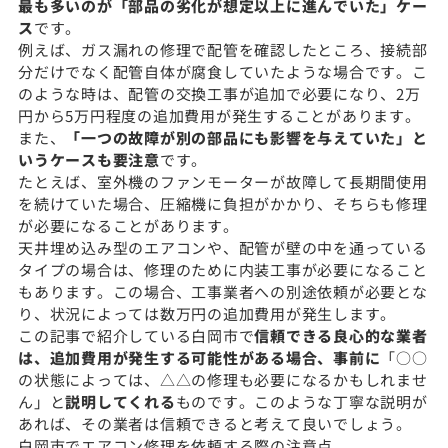
最も多いのが「部品の劣化が想定以上に進んでいた」ケー
ス
です。
例えば、ガス漏れの修理で配管を確認したところ、接続部
分だけでなく配管自体が腐食していたような場合です。こ
のような時は、配管の交換工事が追加で必要になり、2万
円から5万円程度の追加費用が発生することがあります。
また、
「一つの故障が別の部品にも影響を与えていた」と
いうケースも要注意
です。
たとえば、室外機のファンモーターが故障して長期間使用
を続けていた場合、圧縮機に負担がかかり、そちらも修理
が必要になることがあります。
天井埋め込み型のエアコンや、配管が壁の中を通っている
タイプの場合は、修理のために内装工事が必要になること
もあります。この場合、工事業者への別途依頼が必要とな
り、状況によっては数万円の追加費用が発生します。
この記事で紹介している白岡市で
信頼できる良心的な業者
は、追加費用が発生する可能性がある場合、事前に
「○○
の状態によっては、△△の修理も必要になるかもしれませ
ん」と
説明してくれる
ものです。このような丁寧な説明が
あれば、その業者は信頼できると考えて良いでしょう。
白岡市でエアコン修理を依頼する際の注意点