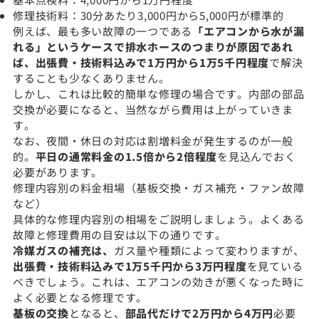
修理技術料：30分あたり3,000円から5,000円が標準的
例えば、最も多い故障の一つである
「エアコンから水が漏
れる」というケースで排水ホースのつまりが原因であれ
ば、出張費・技術料込みで1万円から1万5千円程度
で解決
することも少なくありません。
しかし、これは比較的簡単な修理の場合です。内部の部品
交換が必要になると、当然ながら費用は上がっていきま
す。
なお、夜間・休日の対応は割増料金が発生するのが一般
的。
平日の通常料金の1.5倍から2倍程度
を見込んでおく
必要があります。
修理内容別の料金相場（基板交換・ガス補充・ファン故障
など）
具体的な修理内容別の相場をご説明しましょう。よくある
故障と修理費用の目安は以下の通りです。
冷媒ガスの補充は、
ガス量や種類によって変わりますが、
出張費・技術料込みで1万5千円から3万円程度
を見ている
べきでしょう。これは、エアコンの効きが悪くなった時に
よく必要となる修理です。
基板の交換
となると、
部品代だけで2万円から4万円
必要