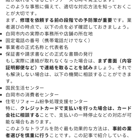
このような事態に備えて、適切な対応方法を知っておくこ
とが大切です。
まず、
修理を依頼する前の段階での予防策が重要
です。業
者選びの時点で、以下の点を必ず確認しておきましょう。
白岡市内の実際の事務所や店舗の所在地
固定電話の番号（携帯電話だけでなく）
事業者の正式名称と代表者名
保証書や請求書などの正式な書類の発行
もし実際に連絡が取れなくなった場合は、
まず書面（内容
証明郵便など）で連絡を取ることを試み
ましょう。それで
も解決しない場合は、以下の機関に相談することができま
す。
国民生活センター
白岡市の消費者センター
住宅リフォーム紛争処理支援センター
特に、
クレジットカードで支払いを行った場合は、カード
会社に相談する
ことで、支払いの一時停止などの対応が可
能な場合もあります。
このようなトラブルを防ぐ最も効果的な方法は、
事前の業
者選びを慎重に行う
ことです。この記事で紹介している、