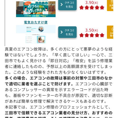
3.90
(4)
クチコミ
を見る
電気おたすけ便
3.50
(4)
クチコミ
を見る
真夏のエアコン故障は、多くの方にとって悪夢のような経
験ではないでしょうか。「早く直してほしい」一心で、三
田市でもよく見かける「即日対応」「格安」を謳う修理業
者に連絡したものの、予想以上の高額請求を受けてしまっ
た。このような経験をされた方も少なくないはずです。
多くの場合、エアコンの故障は事前の対策や三田市のなか
で適切に業者を選ぶことで防げます。
エアコンの心臓部で
あるコンプレッサーの異常を示すエラーコードが出た時
も、基板やファンモーターの不具合が原因で、適切な診断
があれば簡単な修理で解決できるケースもあるのです。
本記事では、エアコン修理のプロフェッショナルとして、
三田市で信頼できるエアコン業者の見分け方、おすすめの