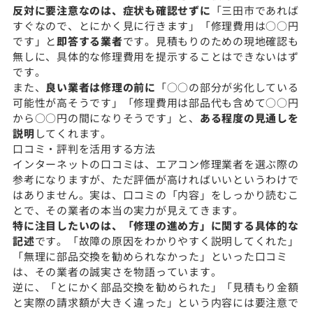
反対に要注意なのは、症状も確認せずに
「三田市であれば
すぐなので、とにかく見に行きます」「修理費用は○○円
です」と
即答する業者
です。見積もりのための現地確認も
無しに、具体的な修理費用を提示することはできないはず
です。
また、
良い業者は修理の前に
「○○の部分が劣化している
可能性が高そうです」「修理費用は部品代も含めて○○円
から○○円の間になりそうです」と、
ある程度の見通しを
説明
してくれます。
口コミ・評判を活用する方法
インターネットの口コミは、エアコン修理業者を選ぶ際の
参考になりますが、ただ評価が高ければいいというわけで
はありません。実は、口コミの「内容」をしっかり読むこ
とで、その業者の本当の実力が見えてきます。
特に注目したいのは、「修理の進め方」に関する具体的な
記述
です。「故障の原因をわかりやすく説明してくれた」
「無理に部品交換を勧められなかった」といった口コミ
は、その業者の誠実さを物語っています。
逆に、「とにかく部品交換を勧められた」「見積もり金額
と実際の請求額が大きく違った」という内容には要注意で