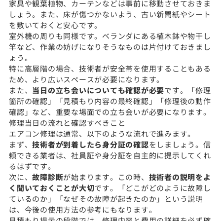
家具や観葉植物、カーテンなどは事前に移動させておきま
しょう。また、床が傷つかないよう、古い新聞紙やシート
を敷いておくと安心です。
室外機の周りも同様です。ベランダにある植木鉢や物干し
竿など、作業の妨げになりそうなものは片付けておきまし
ょう。
特に高層階の場合、技術者が安全帯を使用することもある
ため、より広いスペースが必要になります。
また、
当日の立ち会いについても確認が必要
です。「修理
箇所の確認」「見積もり内容の最終確認」「修理後の動作
確認」など、重要な場面での立ち会いが必要になります。
修理当日の流れと確認すべきこと
エアコン修理は通常、以下のような流れで進みます。
まず、
技術者が到着したら身分証の確認
をしましょう。信
頼できる業者は、社員証や身分証を自主的に提示してくれ
るはずです。
次に、
故障診断
が始まります。この時、
技術者の説明をよ
く聞いておくことが大切
です。「どこがどのように故障し
ているのか」「なぜその故障が起きたのか」という説明
は、今後の使用方法の参考にもなります。
見積もり提示の段階では、修理内容と費用の詳細を必ず確