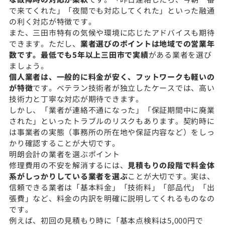
で来てくれた」「夜間でも対応してくれた」といった融通
の利く対応が特徴です。
また、三田市特有の気候や環境に応じたアドバイスも期待
できます。ただし、
業者選びのポイントは地域での営業年
数です。最低でも5年以上三田市で実績
がある業者を選び
ましょう。
個人業者は、一般的に料金が安く、フットワークも軽いの
が特徴
です。ベテラン技術者が独立したケースでは、高い
技術力と丁寧な対応が期待できます。
しかし、「業者が連絡不通になった」「保証期間中に廃業
された」といったトラブルのリスクもあります。契約時に
は事業者の実態（事務所の所在地や保証内容など）をしっ
かり確認することが大切です。
明朗会計の業者を選ぶポイント
修理費用の不安を解消するには、
見積もりの段階で料金体
系がしっかりしている業者を選ぶ
ことが大切です。実は、
信頼できる業者は「基本料金」「技術料」「部品代」「出
張費」など、料金の内訳を明確に説明してくれるものなの
です。
例えば、初回の見積もり時に「基本点検料は5,000円で