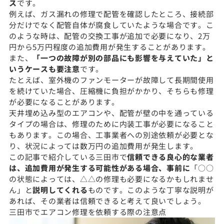
ス
です。
例えば、ガス漏れの修理で配管を確認したところ、接続部
分だけでなく配管自体が腐食していたような場合です。こ
のような時は、配管の交換工事が追加で必要になり、2万
円から5万円程度の追加費用が発生することがあります。
また、
「一つの故障が別の部品にも影響を与えていた」と
いうケースも要注意
です。
たとえば、室外機のファンモーターが故障して長期間使用
を続けていた場合、圧縮機に負担がかかり、そちらも修理
が必要になることがあります。
天井埋め込み型のエアコンや、配管が壁の中を通っている
タイプの場合は、修理のために内装工事が必要になること
もあります。この場合、工事業者への別途依頼が必要とな
り、状況によっては数万円の追加費用が発生します。
この記事で紹介している三田市で
信頼できる良心的な業者
は、追加費用が発生する可能性がある場合、事前に
「○○
の状態によっては、△△の修理も必要になるかもしれませ
ん」と
説明してくれる
ものです。このような丁寧な説明が
あれば、その業者は信頼できると考えて良いでしょう。
三田市でエアコン修理を依頼する際の注意点