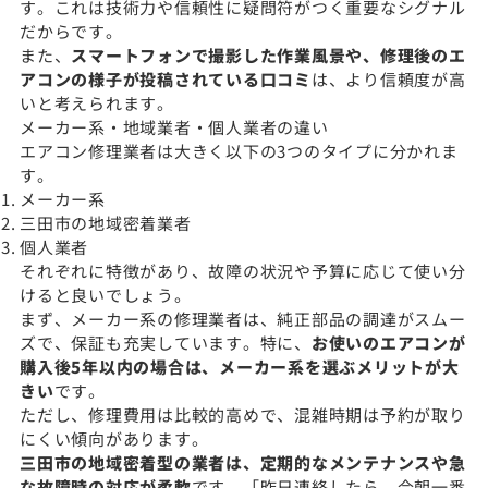
す。これは技術力や信頼性に疑問符がつく重要なシグナル
だからです。
また、
スマートフォンで撮影した作業風景や、修理後のエ
アコンの様子が投稿されている口コミ
は、より信頼度が高
いと考えられます。
メーカー系・地域業者・個人業者の違い
エアコン修理業者は大きく以下の3つのタイプに分かれま
す。
メーカー系
三田市の地域密着業者
個人業者
それぞれに特徴があり、故障の状況や予算に応じて使い分
けると良いでしょう。
まず、メーカー系の修理業者は、純正部品の調達がスムー
ズで、保証も充実しています。特に、
お使いのエアコンが
購入後5年以内の場合は、メーカー系を選ぶメリットが大
きい
です。
ただし、修理費用は比較的高めで、混雑時期は予約が取り
にくい傾向があります。
三田市の地域密着型の業者は、定期的なメンテナンスや急
な故障時の対応が柔軟
です。「昨日連絡したら、今朝一番