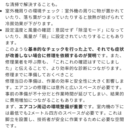
な清掃で解決することも。
室外機周りの環境チェック：室外機の周りに物が置かれて
いたり、落ち葉がつまっていたりすると放熱が妨げられて
冷房効果が下がります。
設定温度と風量の確認：意図せず「除湿モード」になって
いたり、風量が「弱」に設定されていたりすることもあり
ます。
このような
基本的なチェックを行った上で、それでも症状
が改善しない場合に修理を依頼するのが賢明
です。また、
修理業者を呼ぶ際も、「これこれの確認はすでにしまし
た」と伝えることで、より効率的な診断につながります。
修理までに準備しておくべきこと
修理当日の準備は、作業の効率と安全性に大きく影響しま
す。エアコンの修理には意外と広いスペースが必要です。
事前の準備が不十分だと作業時間が延びてしまい、結果的
に費用増加につながることもあります。
まず、
エアコン周辺の環境整備が重要
です。室内機の下に
は最低でも2メートル四方のスペースが必要です。これは
脚立を設置し、技術者が安全に作業するために必要な空間
です。