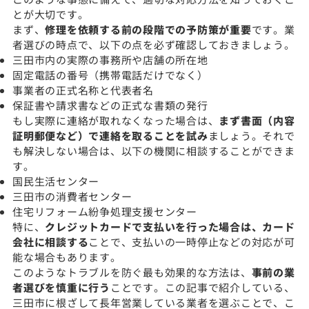
とが大切です。
まず、
修理を依頼する前の段階での予防策が重要
です。業
者選びの時点で、以下の点を必ず確認しておきましょう。
三田市内の実際の事務所や店舗の所在地
固定電話の番号（携帯電話だけでなく）
事業者の正式名称と代表者名
保証書や請求書などの正式な書類の発行
もし実際に連絡が取れなくなった場合は、
まず書面（内容
証明郵便など）で連絡を取ることを試み
ましょう。それで
も解決しない場合は、以下の機関に相談することができま
す。
国民生活センター
三田市の消費者センター
住宅リフォーム紛争処理支援センター
特に、
クレジットカードで支払いを行った場合は、カード
会社に相談する
ことで、支払いの一時停止などの対応が可
能な場合もあります。
このようなトラブルを防ぐ最も効果的な方法は、
事前の業
者選びを慎重に行う
ことです。この記事で紹介している、
三田市に根ざして長年営業している業者を選ぶことで、こ