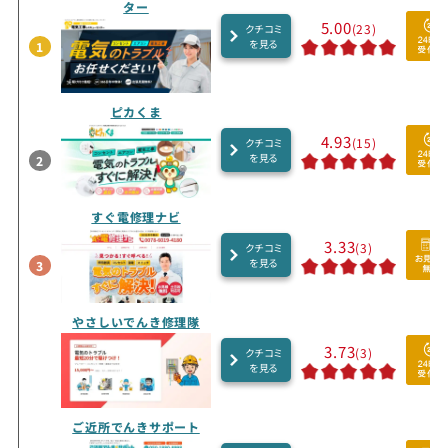
ター
5.00
(23)
クチコミ
を見る
1
ピカくま
4.93
(15)
クチコミ
を見る
2
すぐ電修理ナビ
3.33
(3)
クチコミ
を見る
3
やさしいでんき修理隊
3.73
(3)
クチコミ
を見る
ご近所でんきサポート