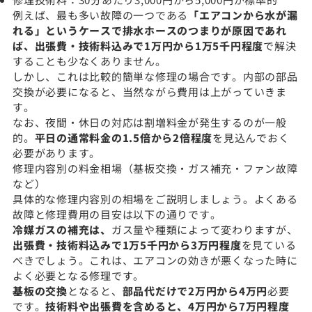
例えば、最も多い故障の一つである
「エアコンから水が漏
れる」というケースで排水ホースのつまりが原因であれ
ば、出張費・技術料込みで1万円から1万5千円程度
で解決
することも少なくありません。
しかし、これは比較的簡単な修理の場合です。内部の部品
交換が必要になると、当然ながら費用は上がっていきま
す。
なお、夜間・休日の対応は割増料金が発生するのが一般
的。
平日の通常料金の1.5倍から2倍程度
を見込んでおく
必要があります。
修理内容別の料金相場（基板交換・ガス補充・ファン故障
など）
具体的な修理内容別の相場をご説明しましょう。よくある
故障と修理費用の目安は以下の通りです。
冷媒ガスの補充は、
ガス量や種類によって変わりますが、
出張費・技術料込みで1万5千円から3万円程度
を見ている
べきでしょう。これは、エアコンの効きが悪くなった時に
よく必要となる修理です。
基板の交換
となると、
部品代だけで2万円から4万円
必要
です。
技術料や出張費を含めると、4万円から7万円程度