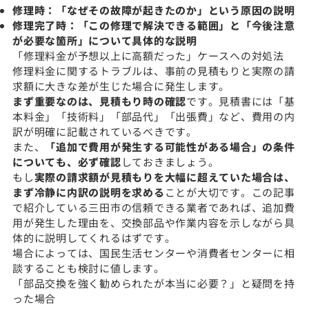
修理時：「なぜその故障が起きたのか」という原因の説明
修理完了時：「この修理で解決できる範囲」と「今後注意
が必要な箇所」について具体的な説明
「修理料金が予想以上に高額だった」ケースへの対処法
修理料金に関するトラブルは、事前の見積もりと実際の請
求額に大きな差が生じた場合に発生します。
まず重要なのは、見積もり時の確認
です。見積書には「基
本料金」「技術料」「部品代」「出張費」など、費用の内
訳が明確に記載されているべきです。
また、
「追加で費用が発生する可能性がある場合」の条件
についても、必ず確認
しておきましょう。
もし
実際の請求額が見積もりを大幅に超えていた場合は、
まず冷静に内訳の説明を求める
ことが大切です。この記事
で紹介している三田市の信頼できる業者であれば、追加費
用が発生した理由を、交換部品や作業内容を示しながら具
体的に説明してくれるはずです。
場合によっては、国民生活センターや消費者センターに相
談することも検討に値します。
「部品交換を強く勧められたが本当に必要？」と疑問を持
った場合