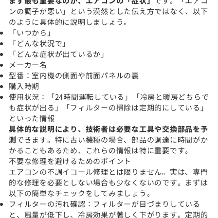
まず最も重要なのが、エアコンの「症状」
です。「エアコ
ンの調子が悪い」という漠然とした伝え方ではなく、以下
のように具体的に説明しましょう。
「いつから」
「どんな状況で」
「どんな症状が出ているか」
メーカー名
型番：室内機の側面や前面パネルの裏
購入時期
使用状況：「24時間運転している」「冷房と暖房どちらで
も症状が出る」「フィルターの掃除は定期的にしている」
といった情報
具体的な説明により、技術者は必要な工具や交換部品を予
測
できます。特に古い機種の場合、部品の調達に時間がか
かることもあるため、これらの情報は特に重要です。
不要な修理を避けるためのポイント
エアコンの不調イコール修理とは限りません。実は、専門
的な修理を必要としない場合も少なくないのです。まずは
以下の簡単なチェックをしてみましょう。
フィルターの汚れ確認：フィルターが目づまりしている
と、風量が低下し、冷房効果が著しく下がります。定期的