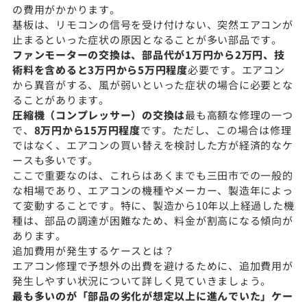
の費用がかかります。
基板は、リモコンの信号を受け付けない、突然エアコンが
止まるといった症状の原因となることが多い部品です。
ファンモーターの交換は、部品代が1万円から2万円、技
術料を含めると3万円から5万円程度
必要です。エアコン
から異音がする、風が弱いといった症状の場合に必要とな
ることがあります。
圧縮機（コンプレッサー）の交換は
最も高額な修理の一つ
で、
8万円から15万円程度
です。ただし、この場合は修理
ではなく、エアコンの買い替えを検討した方が経済的なケ
ースも多いです。
ここで重要なのは、これらはあくまでも三田市での一般的
な相場であり、エアコンの機種やメーカー、製造年によっ
て変動することです。特に、製造から10年以上経過した機
種は、部品の調達が困難なため、料金が割高になる傾向が
あります。
追加費用が発生するケースとは？
エアコン修理で予想外の出費を避けるために、追加費用が
発生しやすい状況について詳しく見ていきましょう。
最も多いのが「部品の劣化が想定以上に進んでいた」ケー