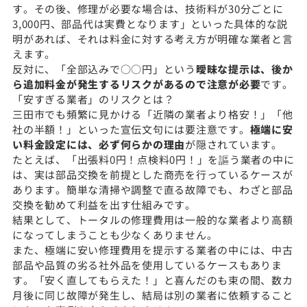
す。その後、修理が必要な場合は、技術料が30分ごとに
3,000円、部品代は実費となります」といった具体的な説
明があれば、それは料金に対する考え方が明確な業者と言
えます。
反対に、「全部込みで○○円」という
曖昧な提示は、後か
ら追加料金が発生するリスクがあるので注意が必要
です。
「安すぎる業者」のリスクとは？
三田市でも頻繁に見かける「近隣の業者より格安！」「他
社の半額！」といった宣伝文句には要注意です。
極端に安
い料金設定には、必ず何らかの理由
が隠されています。
たとえば、「出張料0円！点検料0円！」を謳う業者の中に
は、実は部品交換を前提とした商売を行っているケースが
あります。簡単な清掃や調整で直る故障でも、わざと部品
交換を勧めて利益を出す仕組みです。
結果として、トータルの修理費用は一般的な業者より高額
になってしまうことも少なくありません。
また、極端に安い修理費用を提示する業者の中には、中古
部品や品質の劣る社外品を使用しているケースもありま
す。「安く直してもらえた！」と喜んだのも束の間、数カ
月後に同じ故障が発生し、結局は別の業者に依頼すること