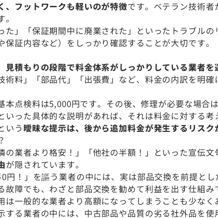
く、フットワークも軽いのが特徴
です。ベテラン技術者
す。
った」「保証期間中に廃業された」といったトラブルの
や保証内容など）をしっかり確認することが大切です。
、
見積もりの段階で料金体系がしっかりしている業者を
技術料」「部品代」「出張費」など、料金の内訳を明確
本点検料は5,000円です。その後、修理が必要な場合は、
といった具体的な説明があれば、それは料金に対する考
という
曖昧な提示は、後から追加料金が発生するリスク
？
隣の業者より格安！」「他社の半額！」といった宣伝文
由
が隠されています。
料0円！」を謳う業者の中には、実は部品交換を前提とし
る故障でも、わざと部品交換を勧めて利益を出す仕組み
用は一般的な業者より高額になってしまうことも少なく
示する業者の中には、中古部品や品質の劣る社外品を使