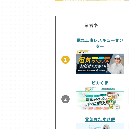
業者名
電気工事レスキューセン
ター
1
ピカくま
2
電気おたすけ便