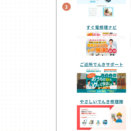
3
すぐ電修理ナビ
ご近所でんきサポート
やさしいでんき修理隊