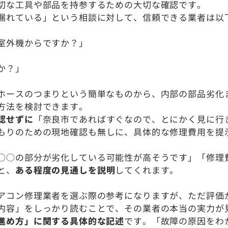
切な工具や部品を持参するための大切な確認です。
漏れている」という相談に対して、信頼できる業者は以
室外機からですか？」
か？」
ホースのつまりという簡単なものから、内部の部品劣化
方法を検討できます。
認せずに
「奈良市であればすぐなので、とにかく見に行
もりのための現地確認も無しに、具体的な修理費用を提
○○の部分が劣化している可能性が高そうです」「修理
と、
ある程度の見通しを説明
してくれます。
アコン修理業者を選ぶ際の参考になりますが、ただ評価
内容」をしっかり読むことで、その業者の本当の実力が
進め方」に関する具体的な記述
です。「故障の原因をわ