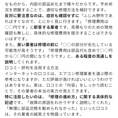
なものから、内部の部品劣化まで様々だからです。予め状
況を把握することで、適切な修理方法を検討できます。
反対に要注意なのは、症状も確認せずに
「ふじみ野市であ
ればすぐなので、とにかく見に行きます」「修理費用は
○○円です」と
即答する業者
です。見積もりのための現地
確認も無しに、具体的な修理費用を提示することはできな
いはずです。
また、
良い業者は修理の前に
「○○の部分が劣化している
可能性が高そうです」「修理費用は部品代も含めて○○円
から○○円の間になりそうです」と、
ある程度の見通しを
説明
してくれます。
口コミ・評判を活用する方法
インターネットの口コミは、エアコン修理業者を選ぶ際の
参考になりますが、ただ評価が高ければいいというわけで
はありません。実は、口コミの「内容」をしっかり読むこ
とで、その業者の本当の実力が見えてきます。
特に注目したいのは、「修理の進め方」に関する具体的な
記述
です。「故障の原因をわかりやすく説明してくれた」
「無理に部品交換を勧められなかった」といった口コミ
は、その業者の誠実さを物語っています。