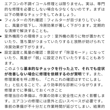
エアコンの不調イコール修理とは限りません。実は、専門
的な修理を必要としない場合も少なくないのです。まずは
以下の簡単なチェックをしてみましょう。
フィルターの汚れ確認：フィルターが目づまりしている
と、風量が低下し、冷房効果が著しく下がります。定期的
な清掃で解決することも。
室外機周りの環境チェック：室外機の周りに物が置かれて
いたり、落ち葉がつまっていたりすると放熱が妨げられて
冷房効果が下がります。
設定温度と風量の確認：意図せず「除湿モード」になって
いたり、風量が「弱」に設定されていたりすることもあり
ます。
このような
基本的なチェックを行った上で、それでも症状
が改善しない場合に修理を依頼するのが賢明
です。また、
修理業者を呼ぶ際も、「これこれの確認はすでにしまし
た」と伝えることで、より効率的な診断につながります。
修理までに準備しておくべきこと
修理当日の準備は、作業の効率と安全性に大きく影響しま
す。エアコンの修理には意外と広いスペースが必要です。
事前の準備が不十分だと作業時間が延びてしまい、結果的