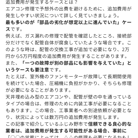
追加費用が発生するケースとは？
エアコン修理で予想外の出費を避けるために、追加費用が
発生しやすい状況について詳しく見ていきましょう。
最も多いのが「部品の劣化が想定以上に進んでいた」ケー
ス
です。
例えば、ガス漏れの修理で配管を確認したところ、接続部
分だけでなく配管自体が腐食していたような場合です。こ
のような時は、配管の交換工事が追加で必要になり、2万
円から5万円程度の追加費用が発生することがあります。
また、
「一つの故障が別の部品にも影響を与えていた」と
いうケースも要注意
です。
たとえば、室外機のファンモーターが故障して長期間使用
を続けていた場合、圧縮機に負担がかかり、そちらも修理
が必要になることがあります。
天井埋め込み型のエアコンや、配管が壁の中を通っている
タイプの場合は、修理のために内装工事が必要になること
もあります。この場合、工事業者への別途依頼が必要とな
り、状況によっては数万円の追加費用が発生します。
この記事で紹介しているふじみ野市で
信頼できる良心的な
業者は、追加費用が発生する可能性がある場合、事前に
「○○の状態によっては、△△の修理も必要になるかもし