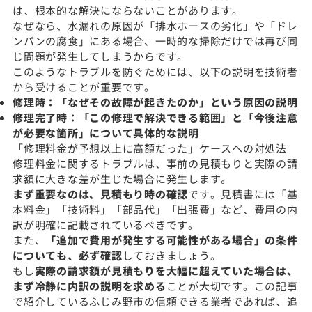
は、根本的な解決にならないことがあります。
なぜなら、水漏れの原因が「排水ホースの劣化」や「ドレ
ンパンの腐食」にある場合、一時的な掃除だけでは再び同
じ問題が発生してしまうからです。
このようなトラブルを防ぐためには、以下の説明を技術者
から受けることが重要です。
修理時：「なぜその故障が起きたのか」という原因の説明
修理完了時：「この修理で解決できる範囲」と「今後注意
が必要な箇所」について具体的な説明
「修理料金が予想以上に高額だった」ケースへの対処法
修理料金に関するトラブルは、事前の見積もりと実際の請
求額に大きな差が生じた場合に発生します。
まず重要なのは、見積もり時の確認
です。見積書には「基
本料金」「技術料」「部品代」「出張費」など、費用の内
訳が明確に記載されているべきです。
また、
「追加で費用が発生する可能性がある場合」の条件
についても、必ず確認
しておきましょう。
もし
実際の請求額が見積もりを大幅に超えていた場合は、
まず冷静に内訳の説明を求める
ことが大切です。この記事
で紹介しているふじみ野市の信頼できる業者であれば、追