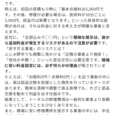
です。
例えば、初回の見積もり時に「基本点検料は5,000円で
す。その後、修理が必要な場合は、技術料が30分ごとに
3,000円、部品代は実費となります」といった具体的な説
明があれば、それは料金に対する考え方が明確な業者と言
えます。
反対に、「全部込みで○○円」という
曖昧な提示は、後か
ら追加料金が発生するリスクがあるので注意が必要
です。
「安すぎる業者」のリスクとは？
ふじみ野市でも頻繁に見かける「近隣の業者より格安！」
「他社の半額！」といった宣伝文句には要注意です。
極端
に安い料金設定には、必ず何らかの理由
が隠されていま
す。
たとえば、「出張料0円！点検料0円！」を謳う業者の中に
は、実は部品交換を前提とした商売を行っているケースが
あります。簡単な清掃や調整で直る故障でも、わざと部品
交換を勧めて利益を出す仕組みです。
結果として、トータルの修理費用は一般的な業者より高額
になってしまうことも少なくありません。
また、極端に安い修理費用を提示する業者の中には、中古