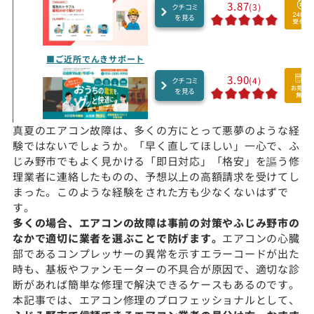
3.87
(3)
クチコミ
を見る
■ご近所でんきサポート
3.90
(4)
クチコミ
を見る
真夏のエアコン故障は、多くの方にとって悪夢のような経
験ではないでしょうか。「早く直してほしい」一心で、ふ
じみ野市でもよく見かける「即日対応」「格安」を謳う修
理業者に連絡したものの、予想以上の高額請求を受けてし
まった。このような経験をされた方も少なくないはずで
す。
多くの場合、エアコンの故障は事前の対策やふじみ野市の
なかで適切に業者を選ぶことで防げます。
エアコンの心臓
部であるコンプレッサーの異常を示すエラーコードが出た
時も、基板やファンモーターの不具合が原因で、適切な診
断があれば簡単な修理で解決できるケースもあるのです。
本記事では、エアコン修理のプロフェッショナルとして、