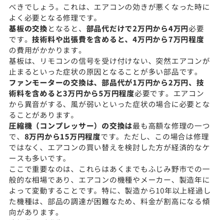
べきでしょう。これは、エアコンの効きが悪くなった時に
よく必要となる修理です。
基板の交換
となると、
部品代だけで2万円から4万円
必要
です。
技術料や出張費を含めると、4万円から7万円程度
の費用がかかります。
基板は、リモコンの信号を受け付けない、突然エアコンが
止まるといった症状の原因となることが多い部品です。
ファンモーターの交換は、部品代が1万円から2万円、技
術料を含めると3万円から5万円程度
必要です。エアコン
から異音がする、風が弱いといった症状の場合に必要とな
ることがあります。
圧縮機（コンプレッサー）の交換は
最も高額な修理の一つ
で、
8万円から15万円程度
です。ただし、この場合は修理
ではなく、エアコンの買い替えを検討した方が経済的なケ
ースも多いです。
ここで重要なのは、これらはあくまでもふじみ野市での一
般的な相場であり、エアコンの機種やメーカー、製造年に
よって変動することです。特に、製造から10年以上経過し
た機種は、部品の調達が困難なため、料金が割高になる傾
向があります。