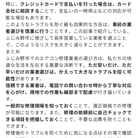
特に、
クレジットカードで支払いを行った場合は、カード
会社に相談する
ことで、支払いの一時停止などの対応が可
能な場合もあります。
このようなトラブルを防ぐ最も効果的な方法は、
事前の業
者選びを慎重に行う
ことです。この記事で紹介している、
ふじみ野市に根ざして長年営業している業者を選ぶこと
で、このようなリスクを大きく減らすことができます。
まとめ
ふじみ野市でのエアコン修理業者の選び方は、私たちの快
適な生活を左右する重要な決断です。
ただ安いだけ、ただ
早いだけの業者選びは、かえって大きなトラブルを招く可
能性
があります。
信頼できる業者は、電話での問い合わせ時から丁寧な対応
を心がけ、現地での作業も細部まで配慮
が行き届いていま
す。
一般的な修理相場を知っておく
ことで、適正価格での修理
が可能になります。また、
修理の依頼前に自己チェックで
きる項目を把握しておく
ことで、不要な出費を防ぐことも
できます。
修理後のトラブルを防ぐために気になる点はその場で確認