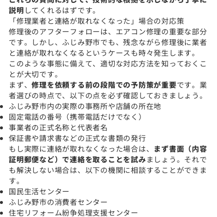
説明
してくれるはずです。
「修理業者と連絡が取れなくなった」場合の対応策
修理後のアフターフォローは、エアコン修理の重要な部分
です。しかし、ふじみ野市でも、残念ながら修理後に業者
と連絡が取れなくなるというケースも時々発生します。
このような事態に備えて、適切な対応方法を知っておくこ
とが大切です。
まず、
修理を依頼する前の段階での予防策が重要
です。業
者選びの時点で、以下の点を必ず確認しておきましょう。
ふじみ野市内の実際の事務所や店舗の所在地
固定電話の番号（携帯電話だけでなく）
事業者の正式名称と代表者名
保証書や請求書などの正式な書類の発行
もし実際に連絡が取れなくなった場合は、
まず書面（内容
証明郵便など）で連絡を取ることを試み
ましょう。それで
も解決しない場合は、以下の機関に相談することができま
す。
国民生活センター
ふじみ野市の消費者センター
住宅リフォーム紛争処理支援センター