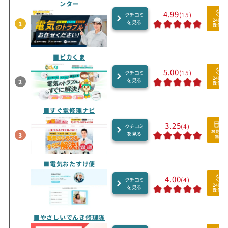
ンター
4.99
(15)
クチコミ
を見る
1
■ピカくま
5.00
(15)
クチコミ
を見る
2
■すぐ電修理ナビ
3.25
(4)
クチコミ
を見る
3
■電気おたすけ便
4.00
(4)
クチコミ
を見る
■やさしいでんき修理隊