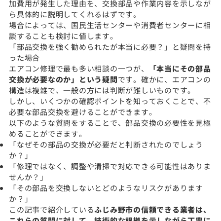
加費用が発生した理由を、交換部品や作業内容を示しなが
ら具体的に説明してくれるはずです。
場合によっては、国民生活センターや消費者センターに相
談することも検討に値します。
「部品交換を強く勧められたが本当に必要？」と疑問を持
った場合
エアコン修理で最も多い相談の一つが、
「本当にその部品
交換が必要なのか」という疑問
です。確かに、エアコンの
構造は複雑で、一般の方には判断が難しいものです。
しかし、いくつかの確認ポイントを知っておくことで、不
必要な部品交換を避けることができます。
以下のような質問をすることで、部品交換の必要性を見極
めることができます。
「なぜその部品の交換が必要だと判断されたのでしょう
か？」
「修理ではなく、調整や清掃で対応できる可能性はありま
せんか？」
「その部品を交換しないとどのようなリスクがあります
か？」
この記事で紹介している
ふじみ野市の信頼できる業者は、
これらの質問に対して、技術的な根拠を示しながら丁寧に