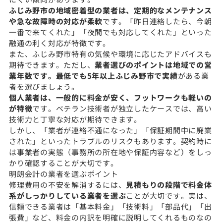
ふじみ野市の地域密着型の業者は、定期的なメンテナンス
や急な故障時の対応が柔軟
です。「昨日連絡したら、今朝
一番で来てくれた」「夜間でも対応してくれた」といった
融通の利く対応が特徴です。
また、ふじみ野市特有の気候や環境に応じたアドバイスも
期待できます。ただし、
業者選びのポイントは地域での営
業年数です。最低でも5年以上ふじみ野市で実績
がある業
者を選びましょう。
個人業者は、一般的に料金が安く、フットワークも軽いの
が特徴
です。ベテラン技術者が独立したケースでは、高い
技術力と丁寧な対応が期待できます。
しかし、「業者が連絡不通になった」「保証期間中に廃業
された」といったトラブルのリスクもあります。契約時に
は事業者の実態（事務所の所在地や保証内容など）をしっ
かり確認することが大切です。
明朗会計の業者を選ぶポイント
修理費用の不安を解消するには、
見積もりの段階で料金体
系がしっかりしている業者を選ぶ
ことが大切です。実は、
信頼できる業者は「基本料金」「技術料」「部品代」「出
張費」など、料金の内訳を明確に説明してくれるものなの