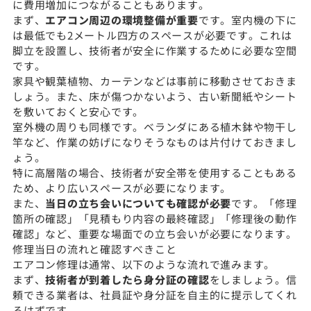
に費用増加につながることもあります。
まず、
エアコン周辺の環境整備が重要
です。室内機の下に
は最低でも2メートル四方のスペースが必要です。これは
脚立を設置し、技術者が安全に作業するために必要な空間
です。
家具や観葉植物、カーテンなどは事前に移動させておきま
しょう。また、床が傷つかないよう、古い新聞紙やシート
を敷いておくと安心です。
室外機の周りも同様です。ベランダにある植木鉢や物干し
竿など、作業の妨げになりそうなものは片付けておきまし
ょう。
特に高層階の場合、技術者が安全帯を使用することもある
ため、より広いスペースが必要になります。
また、
当日の立ち会いについても確認が必要
です。「修理
箇所の確認」「見積もり内容の最終確認」「修理後の動作
確認」など、重要な場面での立ち会いが必要になります。
修理当日の流れと確認すべきこと
エアコン修理は通常、以下のような流れで進みます。
まず、
技術者が到着したら身分証の確認
をしましょう。信
頼できる業者は、社員証や身分証を自主的に提示してくれ
るはずです。