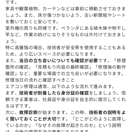
です。
家具や観葉植物、カーテンなどは事前に移動させておきま
しょう。また、床が傷つかないよう、古い新聞紙やシート
を敷いておくと安心です。
室外機の周りも同様です。ベランダにある植木鉢や物干し
竿など、作業の妨げになりそうなものは片付けておきまし
ょう。
特に高層階の場合、技術者が安全帯を使用することもある
ため、より広いスペースが必要になります。
また、
当日の立ち会いについても確認が必要
です。「修理
箇所の確認」「見積もり内容の最終確認」「修理後の動作
確認」など、重要な場面での立ち会いが必要になります。
修理当日の流れと確認すべきこと
エアコン修理は通常、以下のような流れで進みます。
まず、
技術者が到着したら身分証の確認
をしましょう。信
頼できる業者は、社員証や身分証を自主的に提示してくれ
るはずです。
次に、
故障診断
が始まります。この時、
技術者の説明をよ
く聞いておくことが大切
です。「どこがどのように故障し
ているのか」「なぜその故障が起きたのか」という説明
は、今後の使用方法の参考にもなります。