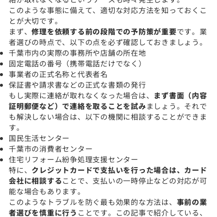
このような事態に備えて、適切な対応方法を知っておくこ
とが大切です。
まず、
修理を依頼する前の段階での予防策が重要
です。業
者選びの時点で、以下の点を必ず確認しておきましょう。
千葉市内の実際の事務所や店舗の所在地
固定電話の番号（携帯電話だけでなく）
事業者の正式名称と代表者名
保証書や請求書などの正式な書類の発行
もし実際に連絡が取れなくなった場合は、
まず書面（内容
証明郵便など）で連絡を取ることを試み
ましょう。それで
も解決しない場合は、以下の機関に相談することができま
す。
国民生活センター
千葉市の消費者センター
住宅リフォーム紛争処理支援センター
特に、
クレジットカードで支払いを行った場合は、カード
会社に相談する
ことで、支払いの一時停止などの対応が可
能な場合もあります。
このようなトラブルを防ぐ最も効果的な方法は、
事前の業
者選びを慎重に行う
ことです。この記事で紹介している、