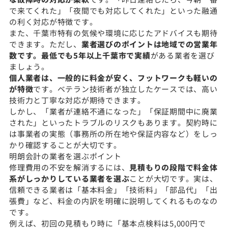
で来てくれた」「夜間でも対応してくれた」といった融通
の利く対応が特徴です。
また、千葉市特有の気候や環境に応じたアドバイスも期待
できます。ただし、
業者選びのポイントは地域での営業年
数です。最低でも5年以上千葉市で実績
がある業者を選び
ましょう。
個人業者は、一般的に料金が安く、フットワークも軽いの
が特徴
です。ベテラン技術者が独立したケースでは、高い
技術力と丁寧な対応が期待できます。
しかし、「業者が連絡不通になった」「保証期間中に廃業
された」といったトラブルのリスクもあります。契約時に
は事業者の実態（事務所の所在地や保証内容など）をしっ
かり確認することが大切です。
明朗会計の業者を選ぶポイント
修理費用の不安を解消するには、
見積もりの段階で料金体
系がしっかりしている業者を選ぶ
ことが大切です。実は、
信頼できる業者は「基本料金」「技術料」「部品代」「出
張費」など、料金の内訳を明確に説明してくれるものなの
です。
例えば、初回の見積もり時に「基本点検料は5,000円で