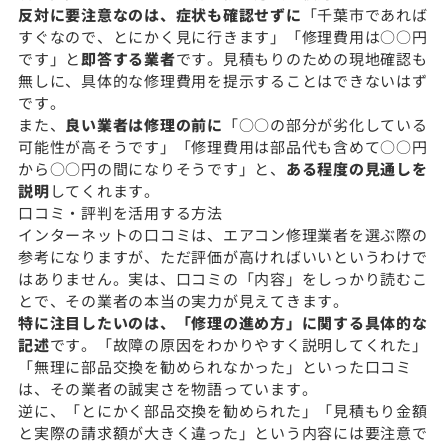
反対に要注意なのは、症状も確認せずに
「千葉市であれば
すぐなので、とにかく見に行きます」「修理費用は○○円
です」と
即答する業者
です。見積もりのための現地確認も
無しに、具体的な修理費用を提示することはできないはず
です。
また、
良い業者は修理の前に
「○○の部分が劣化している
可能性が高そうです」「修理費用は部品代も含めて○○円
から○○円の間になりそうです」と、
ある程度の見通しを
説明
してくれます。
口コミ・評判を活用する方法
インターネットの口コミは、エアコン修理業者を選ぶ際の
参考になりますが、ただ評価が高ければいいというわけで
はありません。実は、口コミの「内容」をしっかり読むこ
とで、その業者の本当の実力が見えてきます。
特に注目したいのは、「修理の進め方」に関する具体的な
記述
です。「故障の原因をわかりやすく説明してくれた」
「無理に部品交換を勧められなかった」といった口コミ
は、その業者の誠実さを物語っています。
逆に、「とにかく部品交換を勧められた」「見積もり金額
と実際の請求額が大きく違った」という内容には要注意で