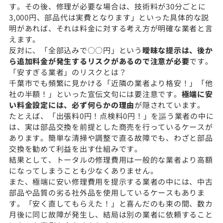
す。その後、修理が必要な場合は、技術料が30分ごとに
3,000円、部品代は実費となります」といった具体的な説
明があれば、それは料金に対する考え方が明確な業者と言
えます。
反対に、「全部込みで○○円」という
曖昧な提示は、後か
ら追加料金が発生するリスクがあるので注意が必要
です。
「安すぎる業者」のリスクとは？
千葉市でも頻繁に見かける「近隣の業者より格安！」「他
社の半額！」といった宣伝文句には要注意です。
極端に安
い料金設定には、必ず何らかの理由
が隠されています。
たとえば、「出張料0円！点検料0円！」を謳う業者の中に
は、実は部品交換を前提とした商売を行っているケースが
あります。簡単な清掃や調整で直る故障でも、わざと部品
交換を勧めて利益を出す仕組みです。
結果として、トータルの修理費用は一般的な業者より高額
になってしまうことも少なくありません。
また、極端に安い修理費用を提示する業者の中には、中古
部品や品質の劣る社外品を使用しているケースもありま
す。「安く直してもらえた！」と喜んだのも束の間、数カ
月後に同じ故障が発生し、結局は別の業者に依頼すること