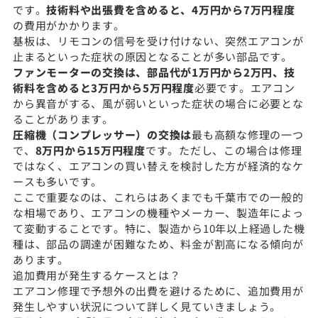
です。
技術料や出張費を含めると、4万円から7万円程度
の費用がかかります。
基板は、リモコンの信号を受け付けない、突然エアコンが
止まるといった症状の原因となることが多い部品です。
ファンモーターの交換は、部品代が1万円から2万円、技
術料を含めると3万円から5万円程度
必要です。エアコン
から異音がする、風が弱いといった症状の場合に必要とな
ることがあります。
圧縮機（コンプレッサー）の交換は
最も高額な修理の一つ
で、
8万円から15万円程度
です。ただし、この場合は修理
ではなく、エアコンの買い替えを検討した方が経済的なケ
ースも多いです。
ここで重要なのは、これらはあくまでも千葉市での一般的
な相場であり、エアコンの機種やメーカー、製造年によっ
て変動することです。特に、製造から10年以上経過した機
種は、部品の調達が困難なため、料金が割高になる傾向が
あります。
追加費用が発生するケースとは？
エアコン修理で予想外の出費を避けるために、追加費用が
発生しやすい状況について詳しく見ていきましょう。