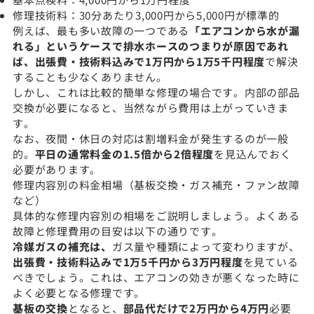
修理技術料：30分あたり3,000円から5,000円が標準的
例えば、最も多い故障の一つである
「エアコンから水が漏
れる」というケースで排水ホースのつまりが原因であれ
ば、出張費・技術料込みで1万円から1万5千円程度
で解決
することも少なくありません。
しかし、これは比較的簡単な修理の場合です。内部の部品
交換が必要になると、当然ながら費用は上がっていきま
す。
なお、夜間・休日の対応は割増料金が発生するのが一般
的。
平日の通常料金の1.5倍から2倍程度
を見込んでおく
必要があります。
修理内容別の料金相場（基板交換・ガス補充・ファン故障
など）
具体的な修理内容別の相場をご説明しましょう。よくある
故障と修理費用の目安は以下の通りです。
冷媒ガスの補充は、
ガス量や種類によって変わりますが、
出張費・技術料込みで1万5千円から3万円程度
を見ている
べきでしょう。これは、エアコンの効きが悪くなった時に
よく必要となる修理です。
基板の交換
となると、
部品代だけで2万円から4万円
必要