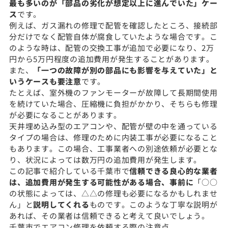
最も多いのが「部品の劣化が想定以上に進んでいた」ケー
ス
です。
例えば、ガス漏れの修理で配管を確認したところ、接続部
分だけでなく配管自体が腐食していたような場合です。こ
のような時は、配管の交換工事が追加で必要になり、2万
円から5万円程度の追加費用が発生することがあります。
また、
「一つの故障が別の部品にも影響を与えていた」と
いうケースも要注意
です。
たとえば、室外機のファンモーターが故障して長期間使用
を続けていた場合、圧縮機に負担がかかり、そちらも修理
が必要になることがあります。
天井埋め込み型のエアコンや、配管が壁の中を通っている
タイプの場合は、修理のために内装工事が必要になること
もあります。この場合、工事業者への別途依頼が必要とな
り、状況によっては数万円の追加費用が発生します。
この記事で紹介している千葉市で
信頼できる良心的な業者
は、追加費用が発生する可能性がある場合、事前に
「○○
の状態によっては、△△の修理も必要になるかもしれませ
ん」と
説明してくれる
ものです。このような丁寧な説明が
あれば、その業者は信頼できると考えて良いでしょう。
千葉市でエアコン修理を依頼する際の注意点