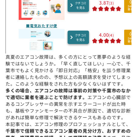
3.87
(3)
クチコミ
を見る
■電気おたすけ便
4.00
(4)
クチコミ
を見る
真夏のエアコン故障は、多くの方にとって悪夢のような経
験ではないでしょうか。「早く直してほしい」一心で、千
葉市でもよく見かける「即日対応」「格安」を謳う修理業
者に連絡したものの、予想以上の高額請求を受けてしまっ
た。このような経験をされた方も少なくないはずです。
多くの場合、エアコンの故障は事前の対策や千葉市のなか
で適切に業者を選ぶことで防げます。
エアコンの心臓部で
あるコンプレッサーの異常を示すエラーコードが出た時
も、基板やファンモーターの不具合が原因で、適切な診断
があれば簡単な修理で解決できるケースもあるのです。
本記事では、エアコン修理のプロフェッショナルとして、
千葉市で信頼できるエアコン業者の見分け方、おすすめの