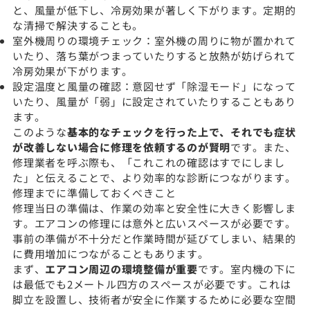
と、風量が低下し、冷房効果が著しく下がります。定期的
な清掃で解決することも。
室外機周りの環境チェック：室外機の周りに物が置かれて
いたり、落ち葉がつまっていたりすると放熱が妨げられて
冷房効果が下がります。
設定温度と風量の確認：意図せず「除湿モード」になって
いたり、風量が「弱」に設定されていたりすることもあり
ます。
このような
基本的なチェックを行った上で、それでも症状
が改善しない場合に修理を依頼するのが賢明
です。また、
修理業者を呼ぶ際も、「これこれの確認はすでにしまし
た」と伝えることで、より効率的な診断につながります。
修理までに準備しておくべきこと
修理当日の準備は、作業の効率と安全性に大きく影響しま
す。エアコンの修理には意外と広いスペースが必要です。
事前の準備が不十分だと作業時間が延びてしまい、結果的
に費用増加につながることもあります。
まず、
エアコン周辺の環境整備が重要
です。室内機の下に
は最低でも2メートル四方のスペースが必要です。これは
脚立を設置し、技術者が安全に作業するために必要な空間