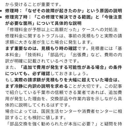
から受けることが重要です。
修理時：「なぜその故障が起きたのか」という原因の説明
修理完了時：「この修理で解決できる範囲」と「今後注意
が必要な箇所」について具体的な説明
「修理料金が予想以上に高額だった」ケースへの対処法
修理料金に関するトラブルは、事前の見積もりと実際の請
求額に大きな差が生じた場合に発生します。
まず重要なのは、見積もり時の確認
です。見積書には「基
本料金」「技術料」「部品代」「出張費」など、費用の内
訳が明確に記載されているべきです。
また、
「追加で費用が発生する可能性がある場合」の条件
についても、必ず確認
しておきましょう。
もし
実際の請求額が見積もりを大幅に超えていた場合は、
まず冷静に内訳の説明を求める
ことが大切です。この記事
で紹介している千葉市の信頼できる業者であれば、追加費
用が発生した理由を、交換部品や作業内容を示しながら具
体的に説明してくれるはずです。
場合によっては、国民生活センターや消費者センターに相
談することも検討に値します。
「部品交換を強く勧められたが本当に必要？」と疑問を持