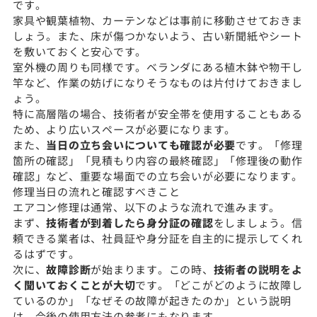
です。
家具や観葉植物、カーテンなどは事前に移動させておきま
しょう。また、床が傷つかないよう、古い新聞紙やシート
を敷いておくと安心です。
室外機の周りも同様です。ベランダにある植木鉢や物干し
竿など、作業の妨げになりそうなものは片付けておきまし
ょう。
特に高層階の場合、技術者が安全帯を使用することもある
ため、より広いスペースが必要になります。
また、
当日の立ち会いについても確認が必要
です。「修理
箇所の確認」「見積もり内容の最終確認」「修理後の動作
確認」など、重要な場面での立ち会いが必要になります。
修理当日の流れと確認すべきこと
エアコン修理は通常、以下のような流れで進みます。
まず、
技術者が到着したら身分証の確認
をしましょう。信
頼できる業者は、社員証や身分証を自主的に提示してくれ
るはずです。
次に、
故障診断
が始まります。この時、
技術者の説明をよ
く聞いておくことが大切
です。「どこがどのように故障し
ているのか」「なぜその故障が起きたのか」という説明
は、今後の使用方法の参考にもなります。