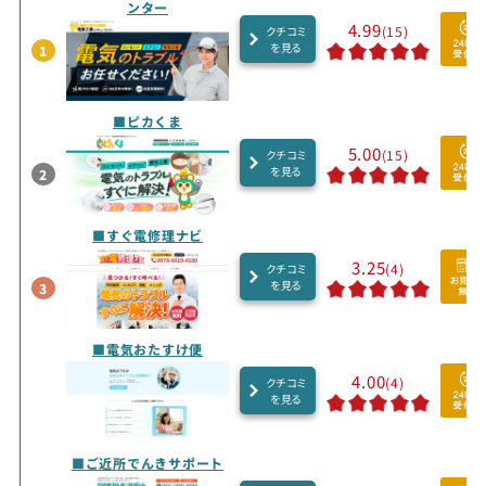
ンター
4.99
(15)
クチコミ
を見る
1
■ピカくま
5.00
(15)
クチコミ
を見る
2
■すぐ電修理ナビ
3.25
(4)
クチコミ
を見る
3
■電気おたすけ便
4.00
(4)
クチコミ
を見る
■ご近所でんきサポート