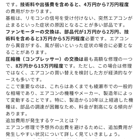
です。
技術料や出張費を含めると、4万円から7万円程度
の費用がかかります。
基板は、リモコンの信号を受け付けない、突然エアコンが
止まるといった症状の原因となることが多い部品です。
ファンモーターの交換は、部品代が1万円から2万円、技
術料を含めると3万円から5万円程度
必要です。エアコン
から異音がする、風が弱いといった症状の場合に必要とな
ることがあります。
圧縮機（コンプレッサー）の交換は
最も高額な修理の一つ
で、
8万円から15万円程度
です。ただし、この場合は修理
ではなく、エアコンの買い替えを検討した方が経済的なケ
ースも多いです。
ここで重要なのは、これらはあくまでも綾瀬市での一般的
な相場であり、エアコンの機種やメーカー、製造年によっ
て変動することです。特に、製造から10年以上経過した機
種は、部品の調達が困難なため、料金が割高になる傾向が
あります。
追加費用が発生するケースとは？
エアコン修理で予想外の出費を避けるために、追加費用が
発生しやすい状況について詳しく見ていきましょう。