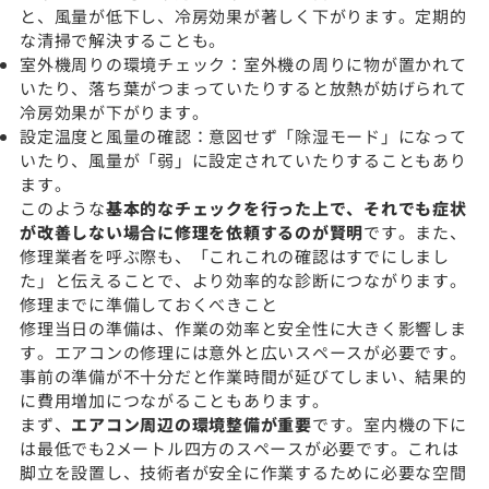
と、風量が低下し、冷房効果が著しく下がります。定期的
な清掃で解決することも。
室外機周りの環境チェック：室外機の周りに物が置かれて
いたり、落ち葉がつまっていたりすると放熱が妨げられて
冷房効果が下がります。
設定温度と風量の確認：意図せず「除湿モード」になって
いたり、風量が「弱」に設定されていたりすることもあり
ます。
このような
基本的なチェックを行った上で、それでも症状
が改善しない場合に修理を依頼するのが賢明
です。また、
修理業者を呼ぶ際も、「これこれの確認はすでにしまし
た」と伝えることで、より効率的な診断につながります。
修理までに準備しておくべきこと
修理当日の準備は、作業の効率と安全性に大きく影響しま
す。エアコンの修理には意外と広いスペースが必要です。
事前の準備が不十分だと作業時間が延びてしまい、結果的
に費用増加につながることもあります。
まず、
エアコン周辺の環境整備が重要
です。室内機の下に
は最低でも2メートル四方のスペースが必要です。これは
脚立を設置し、技術者が安全に作業するために必要な空間