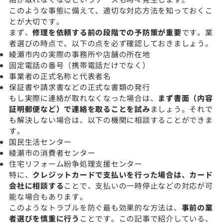
このような事態に備えて、適切な対応方法を知っておくこ
とが大切です。
まず、
修理を依頼する前の段階での予防策が重要
です。業
者選びの時点で、以下の点を必ず確認しておきましょう。
綾瀬市内の実際の事務所や店舗の所在地
固定電話の番号（携帯電話だけでなく）
事業者の正式名称と代表者名
保証書や請求書などの正式な書類の発行
もし実際に連絡が取れなくなった場合は、
まず書面（内容
証明郵便など）で連絡を取ることを試み
ましょう。それで
も解決しない場合は、以下の機関に相談することができま
す。
国民生活センター
綾瀬市の消費者センター
住宅リフォーム紛争処理支援センター
特に、
クレジットカードで支払いを行った場合は、カード
会社に相談する
ことで、支払いの一時停止などの対応が可
能な場合もあります。
このようなトラブルを防ぐ最も効果的な方法は、
事前の業
者選びを慎重に行う
ことです。この記事で紹介している、