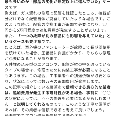
最も多いのが「部品の劣化が想定以上に進んでいた」ケー
ス
です。
例えば、ガス漏れの修理で配管を確認したところ、接続部
分だけでなく配管自体が腐食していたような場合です。こ
のような時は、配管の交換工事が追加で必要になり、2万
円から5万円程度の追加費用が発生することがあります。
また、
「一つの故障が別の部品にも影響を与えていた」と
いうケースも要注意
です。
たとえば、室外機のファンモーターが故障して長期間使用
を続けていた場合、圧縮機に負担がかかり、そちらも修理
が必要になることがあります。
天井埋め込み型のエアコンや、配管が壁の中を通っている
タイプの場合は、修理のために内装工事が必要になること
もあります。この場合、工事業者への別途依頼が必要とな
り、状況によっては数万円の追加費用が発生します。
この記事で紹介している綾瀬市で
信頼できる良心的な業者
は、追加費用が発生する可能性がある場合、事前に
「○○
の状態によっては、△△の修理も必要になるかもしれませ
ん」と
説明してくれる
ものです。このような丁寧な説明が
あれば、その業者は信頼できると考えて良いでしょう。
綾瀬市でエアコン修理を依頼する際の注意点