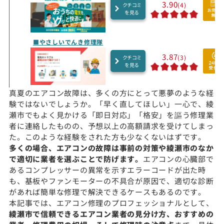
3.90
(4)
クチコミ
を見る
■やさしいでんき修理隊
3.87
(3)
クチコミ
を見る
真夏のエアコン故障は、多くの方にとって悪夢のような経
験ではないでしょうか。「早く直してほしい」一心で、綾
瀬市でもよく見かける「即日対応」「格安」を謳う修理業
者に連絡したものの、予想以上の高額請求を受けてしまっ
た。このような経験をされた方も少なくないはずです。
多くの場合、エアコンの故障は事前の対策や綾瀬市のなか
で適切に業者を選ぶことで防げます。
エアコンの心臓部で
あるコンプレッサーの異常を示すエラーコードが出た時
も、基板やファンモーターの不具合が原因で、適切な診断
があれば簡単な修理で解決できるケースもあるのです。
本記事では、エアコン修理のプロフェッショナルとして、
綾瀬市で信頼できるエアコン業者の見分け方、おすすめの