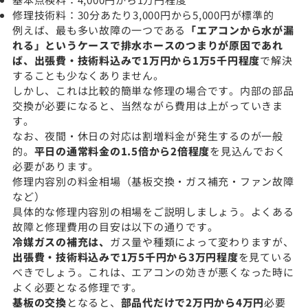
修理技術料：30分あたり3,000円から5,000円が標準的
例えば、最も多い故障の一つである
「エアコンから水が漏
れる」というケースで排水ホースのつまりが原因であれ
ば、出張費・技術料込みで1万円から1万5千円程度
で解決
することも少なくありません。
しかし、これは比較的簡単な修理の場合です。内部の部品
交換が必要になると、当然ながら費用は上がっていきま
す。
なお、夜間・休日の対応は割増料金が発生するのが一般
的。
平日の通常料金の1.5倍から2倍程度
を見込んでおく
必要があります。
修理内容別の料金相場（基板交換・ガス補充・ファン故障
など）
具体的な修理内容別の相場をご説明しましょう。よくある
故障と修理費用の目安は以下の通りです。
冷媒ガスの補充は、
ガス量や種類によって変わりますが、
出張費・技術料込みで1万5千円から3万円程度
を見ている
べきでしょう。これは、エアコンの効きが悪くなった時に
よく必要となる修理です。
基板の交換
となると、
部品代だけで2万円から4万円
必要