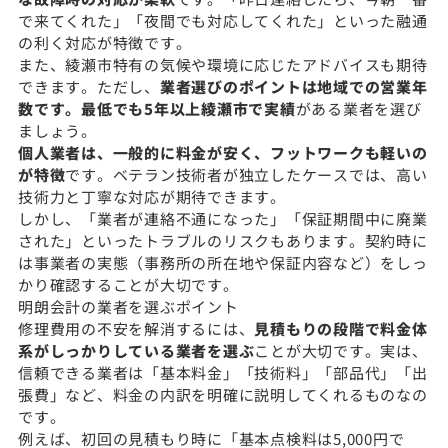
で来てくれた」「夜間でも対応してくれた」といった融通
の利く対応が特徴です。
また、綾瀬市特有の気候や環境に応じたアドバイスも期待
できます。ただし、
業者選びのポイントは地域での営業年
数です。最低でも5年以上綾瀬市で実績
がある業者を選び
ましょう。
個人業者は、一般的に料金が安く、フットワークも軽いの
が特徴
です。ベテラン技術者が独立したケースでは、高い
技術力と丁寧な対応が期待できます。
しかし、「業者が連絡不通になった」「保証期間中に廃業
された」といったトラブルのリスクもあります。契約時に
は事業者の実態（事務所の所在地や保証内容など）をしっ
かり確認することが大切です。
明朗会計の業者を選ぶポイント
修理費用の不安を解消するには、
見積もりの段階で料金体
系がしっかりしている業者を選ぶ
ことが大切です。実は、
信頼できる業者は「基本料金」「技術料」「部品代」「出
張費」など、料金の内訳を明確に説明してくれるものなの
です。
例えば、初回の見積もり時に「基本点検料は5,000円で