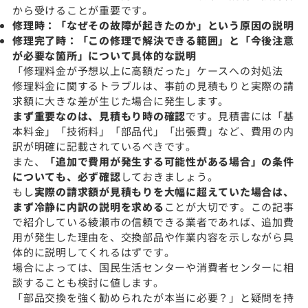
から受けることが重要です。
修理時：「なぜその故障が起きたのか」という原因の説明
修理完了時：「この修理で解決できる範囲」と「今後注意
が必要な箇所」について具体的な説明
「修理料金が予想以上に高額だった」ケースへの対処法
修理料金に関するトラブルは、事前の見積もりと実際の請
求額に大きな差が生じた場合に発生します。
まず重要なのは、見積もり時の確認
です。見積書には「基
本料金」「技術料」「部品代」「出張費」など、費用の内
訳が明確に記載されているべきです。
また、
「追加で費用が発生する可能性がある場合」の条件
についても、必ず確認
しておきましょう。
もし
実際の請求額が見積もりを大幅に超えていた場合は、
まず冷静に内訳の説明を求める
ことが大切です。この記事
で紹介している綾瀬市の信頼できる業者であれば、追加費
用が発生した理由を、交換部品や作業内容を示しながら具
体的に説明してくれるはずです。
場合によっては、国民生活センターや消費者センターに相
談することも検討に値します。
「部品交換を強く勧められたが本当に必要？」と疑問を持