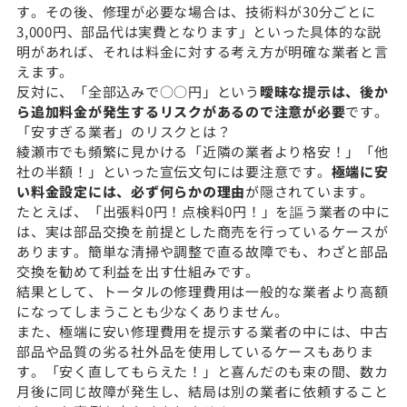
す。その後、修理が必要な場合は、技術料が30分ごとに
3,000円、部品代は実費となります」といった具体的な説
明があれば、それは料金に対する考え方が明確な業者と言
えます。
反対に、「全部込みで○○円」という
曖昧な提示は、後か
ら追加料金が発生するリスクがあるので注意が必要
です。
「安すぎる業者」のリスクとは？
綾瀬市でも頻繁に見かける「近隣の業者より格安！」「他
社の半額！」といった宣伝文句には要注意です。
極端に安
い料金設定には、必ず何らかの理由
が隠されています。
たとえば、「出張料0円！点検料0円！」を謳う業者の中に
は、実は部品交換を前提とした商売を行っているケースが
あります。簡単な清掃や調整で直る故障でも、わざと部品
交換を勧めて利益を出す仕組みです。
結果として、トータルの修理費用は一般的な業者より高額
になってしまうことも少なくありません。
また、極端に安い修理費用を提示する業者の中には、中古
部品や品質の劣る社外品を使用しているケースもありま
す。「安く直してもらえた！」と喜んだのも束の間、数カ
月後に同じ故障が発生し、結局は別の業者に依頼すること