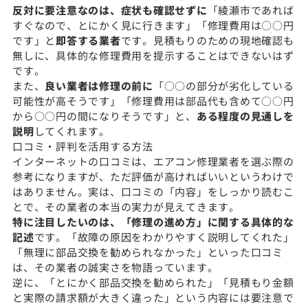
反対に要注意なのは、症状も確認せずに
「綾瀬市であれば
すぐなので、とにかく見に行きます」「修理費用は○○円
です」と
即答する業者
です。見積もりのための現地確認も
無しに、具体的な修理費用を提示することはできないはず
です。
また、
良い業者は修理の前に
「○○の部分が劣化している
可能性が高そうです」「修理費用は部品代も含めて○○円
から○○円の間になりそうです」と、
ある程度の見通しを
説明
してくれます。
口コミ・評判を活用する方法
インターネットの口コミは、エアコン修理業者を選ぶ際の
参考になりますが、ただ評価が高ければいいというわけで
はありません。実は、口コミの「内容」をしっかり読むこ
とで、その業者の本当の実力が見えてきます。
特に注目したいのは、「修理の進め方」に関する具体的な
記述
です。「故障の原因をわかりやすく説明してくれた」
「無理に部品交換を勧められなかった」といった口コミ
は、その業者の誠実さを物語っています。
逆に、「とにかく部品交換を勧められた」「見積もり金額
と実際の請求額が大きく違った」という内容には要注意で