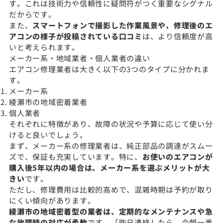
す。これは技術力や信頼性に疑問符がつく重要なシグナル
だからです。
また、
スマートフォンで撮影した作業風景や、修理後のエ
アコンの様子が投稿されている口コミ
は、より信頼度が高
いと考えられます。
メーカー系・地域業者・個人業者の違い
エアコン修理業者は大きく以下の3つのタイプに分かれま
す。
メーカー系
綾瀬市の地域密着業者
個人業者
それぞれに特徴があり、故障の状況や予算に応じて使い分
けると良いでしょう。
まず、メーカー系の修理業者は、純正部品の調達がスムー
ズで、保証も充実しています。特に、
お使いのエアコンが
購入後5年以内の場合は、メーカー系を選ぶメリットが大
きい
です。
ただし、修理費用は比較的高めで、混雑時期は予約が取り
にくい傾向があります。
綾瀬市の地域密着型の業者は、定期的なメンテナンスや急
な故障時の対応が柔軟
です。「昨日連絡したら、今朝一番